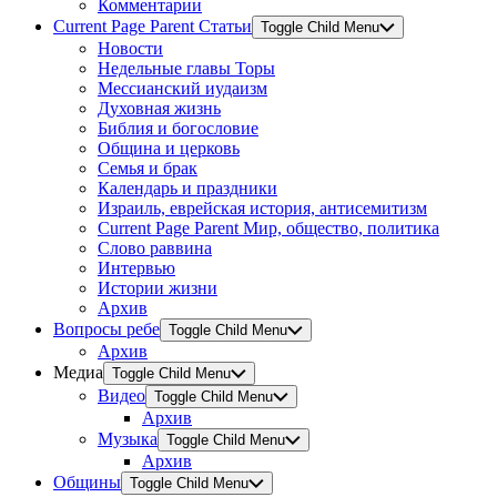
Комментарии
Current Page Parent
Статьи
Toggle Child Menu
Новости
Недельные главы Торы
Мессианский иудаизм
Духовная жизнь
Библия и богословие
Община и церковь
Семья и брак
Календарь и праздники
Израиль, еврейская история, антисемитизм
Current Page Parent
Мир, общество, политика
Слово раввина
Интервью
Истории жизни
Архив
Вопросы ребе
Toggle Child Menu
Архив
Медиа
Toggle Child Menu
Видео
Toggle Child Menu
Архив
Музыка
Toggle Child Menu
Архив
Общины
Toggle Child Menu