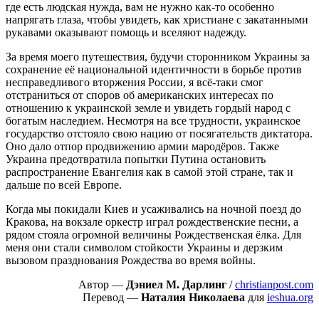
где есть людская нужда, вам не нужно как-то особенно
напрягать глаза, чтобы увидеть, как христиане с закатанными
рукавами оказывают помощь и вселяют надежду.
За время моего путешествия, будучи сторонником Украины за
сохранение её национальной идентичности в борьбе против
несправедливого вторжения России, я всё-таки смог
отстраниться от споров об американских интересах по
отношению к украинской земле и увидеть гордый народ с
богатым наследием. Несмотря на все трудности, украинское
государство отстояло свою нацию от посягательств диктатора.
Оно дало отпор продвижению армии мародёров. Также
Украина предотвратила попытки Путина остановить
распространение Евангелия как в самой этой стране, так и
дальше по всей Европе.
Когда мы покидали Киев и усаживались на ночной поезд до
Кракова, на вокзале оркестр играл рождественские песни, а
рядом стояла огромной величины Рождественская ёлка. Для
меня они стали символом стойкости Украины и дерзким
вызовом празднования Рождества во время войны.
Автор —
Дэниел М. Дарлинг
/
christianpost.com
Перевод —
Наталия Николаева
для
ieshua.org