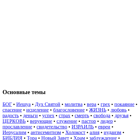
Основные темы
БОГ
•
Иешуа
•
Дух Святой
•
молитва
•
вера
•
грех
•
покаяние
•
спасение
•
исцеление
•
благословение
•
ЖИЗНЬ
•
любовь
•
радость
•
деньги
•
успех
•
страх
•
смерть
•
свобода
•
друзья
•
ЦЕРКОВЬ
•
верующие
•
служение
•
пастор
•
лидер
•
прославление
•
свидетельство
•
ИЗРАИЛЬ
•
евреи
•
Иерусалим
•
антисемитизм
•
Холокост
•
алия
•
иудаизм
•
БИБЛИЯ
•
Тора
•
Новый Завет
•
Храм
•
заблуждение
•