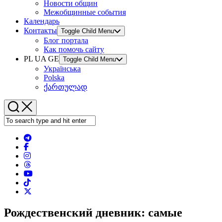
Новости общин
Межобщинные события
Календарь
Контакты
Toggle Child Menu
Блог портала
Как помочь сайту
PL UA GE
Toggle Child Menu
Українська
Polska
ქართულად
Рождественский дневник: самые