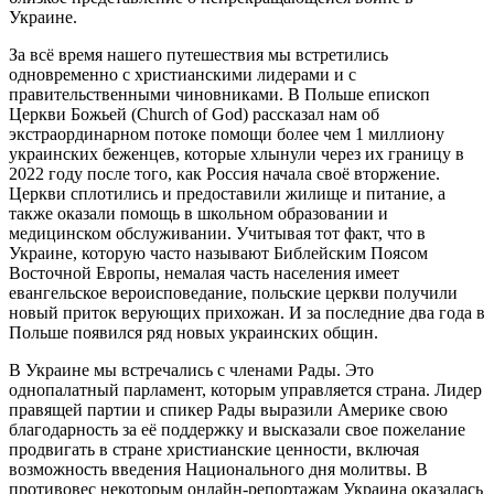
Украине.
За всё время нашего путешествия мы встретились
одновременно с христианскими лидерами и с
правительственными чиновниками. В Польше епископ
Церкви Божьей (Church of God) рассказал нам об
экстраординарном потоке помощи более чем 1 миллиону
украинских беженцев, которые хлынули через их границу в
2022 году после того, как Россия начала своё вторжение.
Церкви сплотились и предоставили жилище и питание, а
также оказали помощь в школьном образовании и
медицинском обслуживании. Учитывая тот факт, что в
Украине, которую часто называют Библейским Поясом
Восточной Европы, немалая часть населения имеет
евангельское вероисповедание, польские церкви получили
новый приток верующих прихожан. И за последние два года в
Польше появился ряд новых украинских общин.
В Украине мы встречались с членами Рады. Это
однопалатный парламент, которым управляется страна. Лидер
правящей партии и спикер Рады выразили Америке свою
благодарность за её поддержку и высказали свое пожелание
продвигать в стране христианские ценности, включая
возможность введения Национального дня молитвы. В
противовес некоторым онлайн-репортажам Украина оказалась