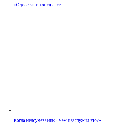
«Одиссея» и конец света
Когда недоумеваешь: «Чем я заслужил это?»