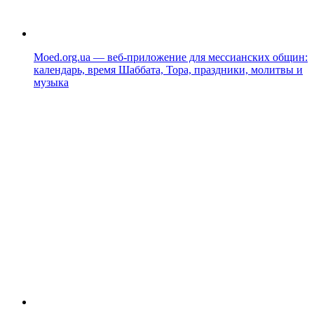
Moed.org.ua — веб-приложение для мессианских общин:
календарь, время Шаббата, Тора, праздники, молитвы и
музыка