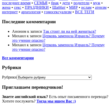
последнее время
•
СЕМЬЯ
•
брак
•
дети
•
родители
•
муж
•
жена
•
секс
•
ПРАЗДНИКИ
•
Шаббат
•
МИР
•
ислам
•
атеизм
•
интернет
•
археология
•
гомосексуализм
•
ВСЕ ТЕГИ
Последние комментарии
Аноним
к записи
Так стоит ли на ней жениться?
Михаил
к записи
Церковь заменила Израиль? Почему
это учение опасно?
Михаил
к записи
Церковь заменила Израиль? Почему
это учение опасно?
Все комментарии
Рубрики
Рубрики
Приглашаем переводчиков!
Знаете английский язык?
Есть опыт письменного перевода?
Хотите послужить?
Тогда мы ищем Вас :)
Пожертвовать / donate