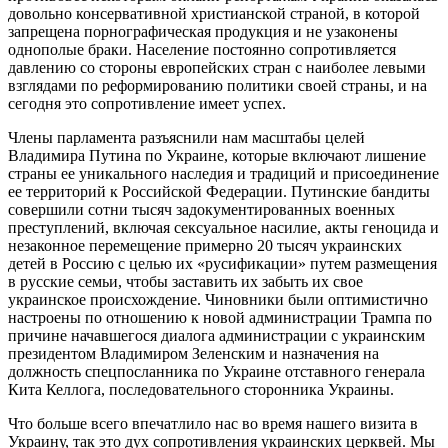
довольно консервативной христианской страной, в которой
запрещена порнографическая продукция и не узаконены
однополые браки. Население постоянно сопротивляется
давлению со стороны европейских стран с наиболее левыми
взглядами по реформированию политики своей страны, и на
сегодня это сопротивление имеет успех.
Члены парламента разъяснили нам масштабы целей
Владимира Путина по Украине, которые включают лишение
страны ее уникального наследия и традиций и присоединение
ее территорий к Российской Федерации. Путинские бандиты
совершили сотни тысяч задокументированных военных
преступлений, включая сексуальное насилие, акты геноцида и
незаконное перемещение примерно 20 тысяч украинских
детей в Россию с целью их «русификации» путем размещения
в русские семьи, чтобы заставить их забыть их свое
украинское происхождение. Чиновники были оптимистично
настроены по отношению к новой администрации Трампа по
причине начавшегося диалога администрации с украинским
президентом Владимиром Зеленским и назначения на
должность спецпосланника по Украине отставного генерала
Кита Келлога, последовательного сторонника Украины.
Что больше всего впечатлило нас во время нашего визита в
Украину, так это дух сопротивления украинских церквей. Мы