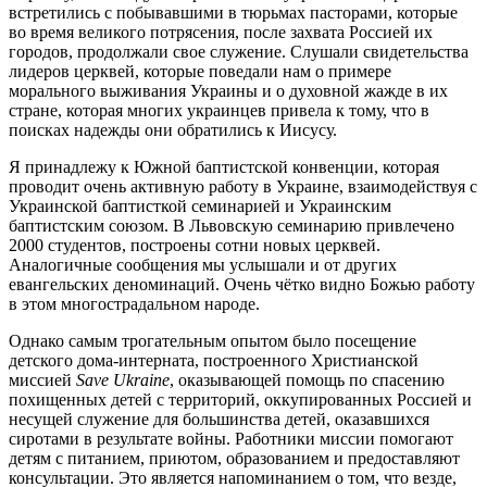
встретились с побывавшими в тюрьмах пасторами, которые
во время великого потрясения, после захвата Россией их
городов, продолжали свое служение. Слушали свидетельства
лидеров церквей, которые поведали нам о примере
морального выживания Украины и о духовной жажде в их
стране, которая многих украинцев привела к тому, что в
поисках надежды они обратились к Иисусу.
Я принадлежу к Южной баптистской конвенции, которая
проводит очень активную работу в Украине, взаимодействуя с
Украинской баптисткой семинарией и Украинским
баптистским союзом. В Львовскую семинарию привлечено
2000 студентов, построены сотни новых церквей.
Аналогичные сообщения мы услышали и от других
евангельских деноминаций. Очень чётко видно Божью работу
в этом многострадальном народе.
Однако самым трогательным опытом было посещение
детского дома-интерната, построенного Христианской
миссией
Save Ukraine
, оказывающей помощь по спасению
похищенных детей с территорий, оккупированных Россией и
несущей служение для большинства детей, оказавшихся
сиротами в результате войны. Работники миссии помогают
детям с питанием, приютом, образованием и предоставляют
консультации. Это является напоминанием о том, что везде,