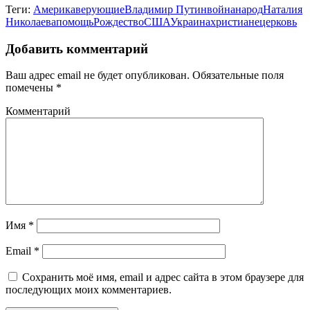
Теги:
Америка
верующие
Владимир Путин
война
народ
Наталия
Николаева
помощь
Рождество
США
Украина
христиане
церковь
Добавить комментарий
Ваш адрес email не будет опубликован.
Обязательные поля
помечены
*
Комментарий
Имя
*
Email
*
Сохранить моё имя, email и адрес сайта в этом браузере для
последующих моих комментариев.