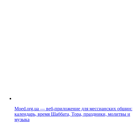
Moed.org.ua — веб-приложение для мессианских общин:
календарь, время Шаббата, Тора, праздники, молитвы и
музыка