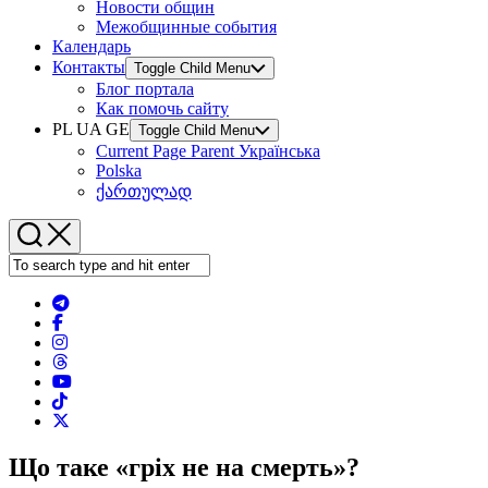
Новости общин
Межобщинные события
Календарь
Контакты
Toggle Child Menu
Блог портала
Как помочь сайту
PL UA GE
Toggle Child Menu
Current Page Parent
Українська
Polska
ქართულად
Що таке «гріх не на смерть»?