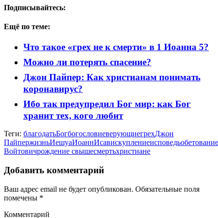
Подписывайтесь:
Ещё по теме:
Что такое «грех не к смерти» в 1 Иоанна 5?
Можно ли потерять спасение?
Джон Пайпер: Как христианам понимать
коронавирус?
Ибо так предупредил Бог мир: как Бог
хранит тех, кого любит
Теги:
благодать
Бог
богословие
верующие
грех
Джон
Пайпер
жизнь
Иешуа
Иоанн
Исав
искупление
исповедь
обетовани
Войтович
рождение свыше
смерть
христиане
Добавить комментарий
Ваш адрес email не будет опубликован.
Обязательные поля
помечены
*
Комментарий