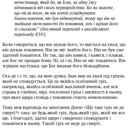
нечестивця, який би, як Ісав, за одну їжу
відмовився від свого первородства. Бо ви знаєте,
що після того, як він хотів успадкувати
благословення, він був відкинутий, тому що він не
знайшов можливості до покаяння, хоч і шукав його
зі сльозами” (дослівний переклад з англійського
перекладу ESV).
Коли говориться, що він шукав його, то мається на увазі, що
він шукав покаяння. Він не міг знайти його. Він не був уже
здатний покаятися. Не так, що він каявся, і каявся, і плакав,
але Бог не прощав йому. Ні, ні і ні. Він не міг покаятися. Він
згрішив настільки, що Бог вважав його безнадійним.
Ось це і є те, що, на мою думку, Іван мав на увазі під гріхом,
який не сповідується. Це не якийсь особливий гріх,
наприклад, якийсь особливий жахливий вчинок, але вся
справа в глибині, мірі, посиленні гріха і завзятості в ньому,
при яких щира сповідь і покаяння стають неможливими.
Тому моя відповідь на запитання Денні «Що таке гріх не до
смерті?» така: це будь-який гріх, будь-який гріх, який ми все
ще, з благодаті, здатні щиро і смиренно сповідувати і
покаятися в ньому. Такий гріх не веде до смерті.