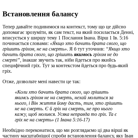
Встановлення балансу
Тепер давайте подивимося на контекст, тому що це дійсно
допомагає зрозуміти, як сам текст, на який посилається Денні,
вписується у ширшу тему 1 Послання Івана. Вірш 1 Ів. 5:16
починається словами:
«Якщо хто бачить брата свого, що
грішить гріхом, не на смерть»
. Я б тут уточнив:
“Якщо хто
бачить брата свого, що грішить
якимось
гріхом не до
смерті”,
інакше звучить так, ніби йдеться про якийсь
специфічний гріх. Тут за контекстом йдеться про будь-який
гріх.
Отже, дозвольте мені навести це так:
«Коли хто бачить брата свого, що грішить
якимсь гріхом не на смерть, нехай молиться за
нього, і Він життя йому дасть, тим, хто грішить
не на смерть. Є й гріх на смерть, не про нього
кажу, щоб молився.
Усяка неправда то гріх. Та є
гріх не на смерть» (1 Івана 5:16-17)
Необхідно переконатися, що ми розглядаємо ці два вірші як
частину масштабнішої спроби встановлення балансу, яку Іван