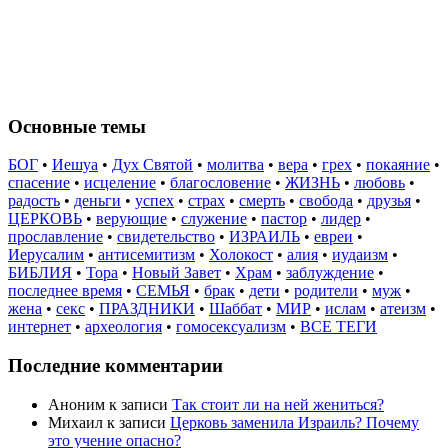
Основные темы
БОГ
•
Иешуа
•
Дух Святой
•
молитва
•
вера
•
грех
•
покаяние
•
спасение
•
исцеление
•
благословение
•
ЖИЗНЬ
•
любовь
•
радость
•
деньги
•
успех
•
страх
•
смерть
•
свобода
•
друзья
•
ЦЕРКОВЬ
•
верующие
•
служение
•
пастор
•
лидер
•
прославление
•
свидетельство
•
ИЗРАИЛЬ
•
евреи
•
Иерусалим
•
антисемитизм
•
Холокост
•
алия
•
иудаизм
•
БИБЛИЯ
•
Тора
•
Новый Завет
•
Храм
•
заблуждение
•
последнее время
•
СЕМЬЯ
•
брак
•
дети
•
родители
•
муж
•
жена
•
секс
•
ПРАЗДНИКИ
•
Шаббат
•
МИР
•
ислам
•
атеизм
•
интернет
•
археология
•
гомосексуализм
•
ВСЕ ТЕГИ
Последние комментарии
Аноним
к записи
Так стоит ли на ней жениться?
Михаил
к записи
Церковь заменила Израиль? Почему
это учение опасно?