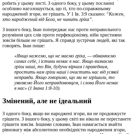
робить у цьому листі. З одного боку, у цьому посланні
особливо наголошується, що ті, хто по-справжньому
народжений згори, не грішать. У 1 Ів. 3:9 сказано:
“Кожен,
хто народжений від Бога, не чинить гріха”.
З іншого боку, Іван попереджає нас проти неправильного
розуміння цих слів проти перфекціонізму, ніби християни
зовсім більше не грішать. Я справді зустрічав людей, які так
говорять. Іван пише:
«Якщо кажемо, що не маємо гріха, — обманюємо
самих себе, і істини немає в нас. Якщо визнаємо
гріхи наші, то Він, будучи вірним і праведним,
простить нам гріхи наші і очистить нас від усякої
неправди. Якщо говоримо, що ми не згрішили, то
уявляємо Його неправдомовцем, і слова Його немає
в нас» (1 Івана 1:8-10).
Змінений, але не ідеальний
З одного боку, якщо ви народжені згори, ви не продовжуєте
грішити. З іншого боку, у цьому світі ви ніколи не перестанете
грішити зовсім. Іншими словами, Іван намагається знайти
рівновагу між абсолютною необхідністю народження згори,