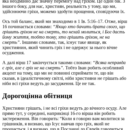
яка неодмінно дає значну перемогу над гріхом. Це один бік. З
іншого боку, для нас, християн, реальність у тому, що ми,
здійснюючи гріхи, можемо здобути прощення, сповідуючи їх.
Ось той баланс, який ми знаходимо в 1 Ів. 5:16–17. Отже, вірш
16 починається словами:
“Якщо хто бачить брата свого, що
грішить гріхом не на смерть, то нехай молиться, і Бог дасть
йому життя, тобто тому, хто грішить гріхом, не на
смерть”
. Іншими словами, так, існує таке явище, як
християнин, який чинить гріх і не одержує за нього вічне
осудження.
А далі вірш 17 закінчується такими словами:
“Всяка неправда
є гріх, але є гріх не на смерть”.
Тобто Іван робить особливий
акцент на тому, що ми не повинні сприймати те, що він
сказав, в ідеалістичному світлі, ніби християни не грішать або
ніби всі гріхи ведуть до засудження. Це не так.
Дорогоцінна обітниця
Християни грішать, і не всі гріхи ведуть до вічного осуду. Але
прямо тут, у середині, наприкінці 16-го вірша він робить
застереження. Він говорить: “Коли я говорю вам молитися за
грішників, я визнаю, що Ісус навчав про гріх, який не
прощається, і я визнаю, що в Посланні до Євреїв говориться