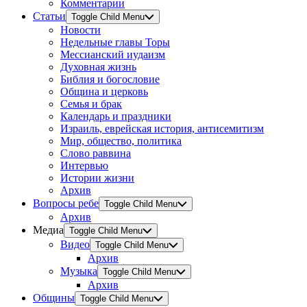
Комментарии
Статьи
Toggle Child Menu
Новости
Недельные главы Торы
Мессианский иудаизм
Духовная жизнь
Библия и богословие
Община и церковь
Семья и брак
Календарь и праздники
Израиль, еврейская история, антисемитизм
Мир, общество, политика
Слово раввина
Интервью
Истории жизни
Архив
Вопросы ребе
Toggle Child Menu
Архив
Медиа
Toggle Child Menu
Видео
Toggle Child Menu
Архив
Музыка
Toggle Child Menu
Архив
Общины
Toggle Child Menu