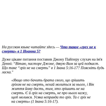
На русском языке читайте здесь —
Что такое «грех не к
смерти» в 1 Иоанна 5?
Д
уже цікаве питання поставив Джону Пайперу слухач на ім'я
Денні:
“Вітаю, пасторе Джоне, дякую Вам за цей подкаст.
Що таке “гріх не на смерть” в 1 Івана 5:16-17? Поясніть будь
ласка."
«Якщо хто бачить брата свого, що грішить
гріхом не на смерть, нехай молиться за нього, і Він
життя йому дасть, тим, хто грішить не на
смерть. Є й гріх на смерть, не про нього кажу,
щоб молився.
Усяка неправда то гріх. Та є гріх не
на смерть» (1 Івана 5:16-17).