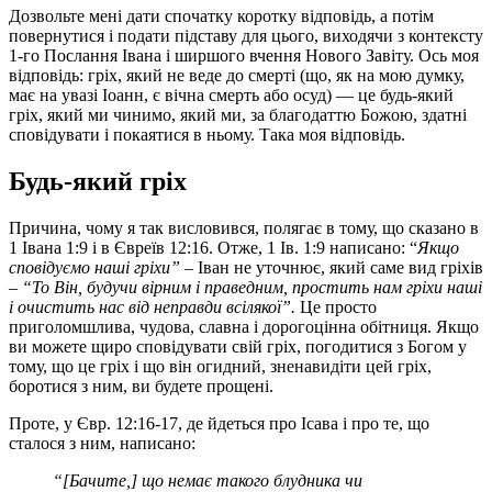
Дозвольте мені дати спочатку коротку відповідь, а потім
повернутися і подати підставу для цього, виходячи з контексту
1-го Послання Івана і ширшого вчення Нового Завіту. Ось моя
відповідь: гріх, який не веде до смерті (що, як на мою думку,
має на увазі Іоанн, є вічна смерть або осуд) — це будь-який
гріх, який ми чинимо, який ми, за благодаттю Божою, здатні
сповідувати і покаятися в ньому. Така моя відповідь.
Будь-який гріх
Причина, чому я так висловився, полягає в тому, що сказано в
1 Івана 1:9 і в Євреїв 12:16. Отже, 1 Ів. 1:9 написано: “
Якщо
сповідуємо наші гріхи”
– Іван не уточнює, який саме вид гріхів
–
“То Він, будучи вірним і праведним, простить нам гріхи наші
і очистить нас від неправди всілякої”.
Це просто
приголомшлива, чудова, славна і дорогоцінна обітниця. Якщо
ви можете щиро сповідувати свій гріх, погодитися з Богом у
тому, що це гріх і що він огидний, зненавидіти цей гріх,
боротися з ним, ви будете прощені.
Проте, у Євр. 12:16-17, де йдеться про Ісава і про те, що
сталося з ним, написано:
“[Бачите,] що немає такого блудника чи