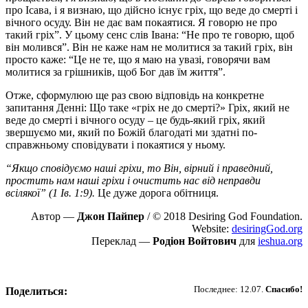
про Ісава, і я визнаю, що дійсно існує гріх, що веде до смерті і
вічного осуду. Він не дає вам покаятися. Я говорю не про
такий гріх”. У цьому сенс слів Івана: “Не про те говорю, щоб
він молився”. Він не каже нам не молитися за такий гріх, він
просто каже: “Це не те, що я маю на увазі, говорячи вам
молитися за грішників, щоб Бог дав їм життя”.
Отже, сформулюю ще раз свою відповідь на конкретне
запитання Денні: Що таке «гріх не до смерті?» Гріх, який не
веде до смерті і вічного осуду – це будь-який гріх, який
звершуємо ми, який по Божій благодаті ми здатні по-
справжньому сповідувати і покаятися у ньому.
“Якщо сповідуємо наші гріхи, то Він, вірний і праведний,
простить нам наші гріхи і очистить нас від неправди
всілякої” (1 Ів. 1:9).
Це дуже дорога обітниця.
Автор —
Джон Пайпер
/ © 2018 Desiring God Foundation.
Website:
desiringGod.org
Переклад —
Родіон Войтович
для
ieshua.org
Пожертвовать
Последнее: 12.07.
Спасибо!
Поделиться: