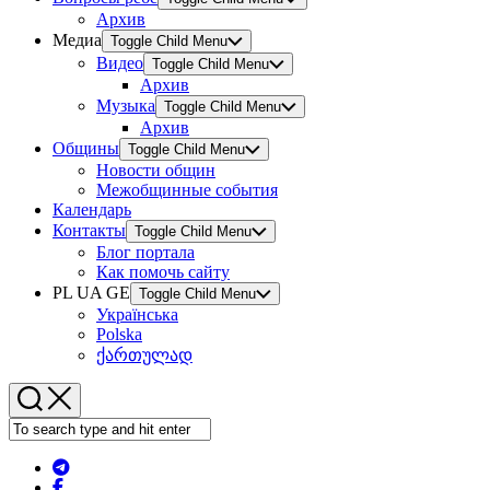
Архив
Медиа
Toggle Child Menu
Видео
Toggle Child Menu
Архив
Музыка
Toggle Child Menu
Архив
Общины
Toggle Child Menu
Новости общин
Межобщинные события
Календарь
Контакты
Toggle Child Menu
Блог портала
Как помочь сайту
PL UA GE
Toggle Child Menu
Українська
Polska
ქართულად