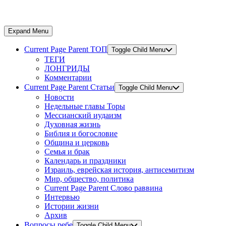
Expand Menu
Current Page Parent
ТОП
Toggle Child Menu
ТЕГИ
ЛОНГРИДЫ
Комментарии
Current Page Parent
Статьи
Toggle Child Menu
Новости
Недельные главы Торы
Мессианский иудаизм
Духовная жизнь
Библия и богословие
Община и церковь
Семья и брак
Календарь и праздники
Израиль, еврейская история, антисемитизм
Мир, общество, политика
Current Page Parent
Слово раввина
Интервью
Истории жизни
Архив
Вопросы ребе
Toggle Child Menu