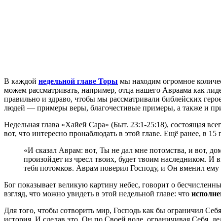
В
каждой
недельной главе Торы
мы находим огромное количес
можем рассматривать, например, отца нашего Авраама как лид
правильно и здраво, чтобы мы рассматривали библейских герое
людей — примеры веры, благочестивые примеры, а также и п
Недельная глава «Хайей Сара» (Быт. 23:1-25:18), состоящая вс
вот, что интересно пронаблюдать в этой главе. Ещё ранее, в 15
«И сказал Аврам: вот, Ты не дал мне потомства, и вот, до
произойдет из чресл твоих, будет твоим наследником. И вы
тебя потомков. Аврам поверил Господу, и Он вменил ему э
Бог показывает великую картину небес, говорит о бесчисленных 
взгляд, что можно увидеть в этой недельной главе: что
исполне
Для того, чтобы сотворить мир, Господь как бы ограничил Себя,
история. И сделав это, Он по Своей воле, ограничивая Себя, де