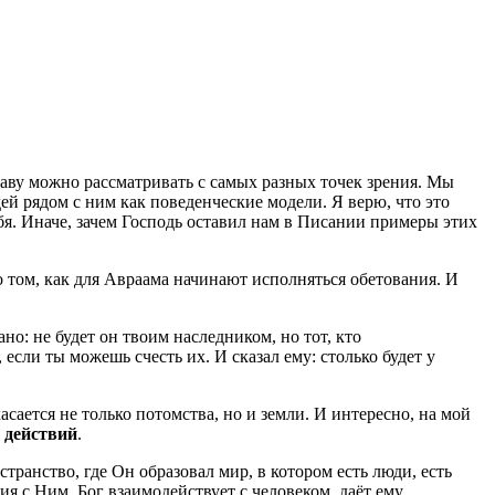
ву можно рассматривать с самых разных точек зрения. Мы
ей рядом с ним как поведенческие модели. Я верю, что это
я. Иначе, зачем Господь оставил нам в Писании примеры этих
 о том, как для Авраама начинают исполняться обетования. И
но: не будет он твоим наследником, но тот, кто
 если ты можешь счесть их. И сказал ему: столько будет у
асается не только потомства, но и земли. И интересно, на мой
 действий
.
странство, где Он образовал мир, в котором есть люди, есть
ия с Ним. Бог взаимодействует с человеком, даёт ему