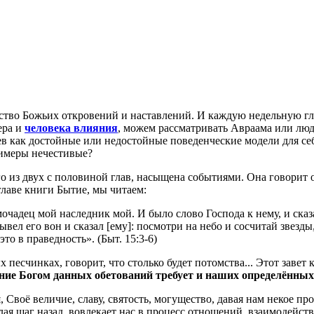
тво Божьих откровений и наставлений. И каждую недельную гла
ера и
человека влияния
, можем рассматривать Авраама или люд
в как достойные или недостойные поведенческие модели для себ
римеры нечестивые?
его из двух с половиной глав, насыщена событиями. Она говорит
 главе книги Бытие, мы читаем:
мочадец мой наследник мой. И было слово Господа к нему, и сказа
вел его вон и сказал [ему]: посмотри на небо и сосчитай звезды,
то в праведность». (Быт. 15:3-6)
песчинках, говорит, что столько будет потомства... Этот завет к
ние Богом данных обетований требует и наших определённых
 Своё величие, славу, святость, могущество, давая нам некое про
лая шаг назад, вовлекает нас в процесс отношений, взаимодейств