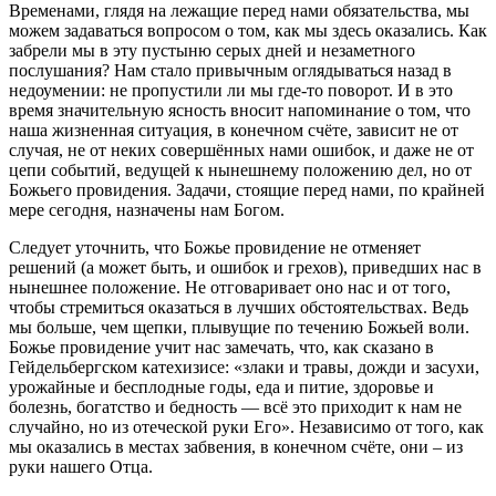
Временами, глядя на лежащие перед нами обязательства, мы
можем задаваться вопросом о том, как мы здесь оказались. Как
забрели мы в эту пустыню серых дней и незаметного
послушания? Нам стало привычным оглядываться назад в
недоумении: не пропустили ли мы где-то поворот. И в это
время значительную ясность вносит напоминание о том, что
наша жизненная ситуация, в конечном счёте, зависит не от
случая, не от неких совершённых нами ошибок, и даже не от
цепи событий, ведущей к нынешнему положению дел, но от
Божьего провидения. Задачи, стоящие перед нами, по крайней
мере сегодня, назначены нам Богом.
Следует уточнить, что Божье провидение не отменяет
решений (а может быть, и ошибок и грехов), приведших нас в
нынешнее положение. Не отговаривает оно нас и от того,
чтобы стремиться оказаться в лучших обстоятельствах. Ведь
мы больше, чем щепки, плывущие по течению Божьей воли.
Божье провидение учит нас замечать, что, как сказано в
Гейдельбергском катехизисе: «злаки и травы, дожди и засухи,
урожайные и бесплодные годы, еда и питие, здоровье и
болезнь, богатство и бедность — всё это приходит к нам не
случайно, но из отеческой руки Его». Независимо от того, как
мы оказались в местах забвения, в конечном счёте, они – из
руки нашего Отца.