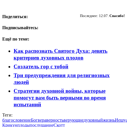
Пожертвовать
Последнее: 12.07.
Спасибо!
Поделиться:
Подписывайтесь:
Ещё по теме:
Как распознать Святого Духа: девять
критериев духовных плодов
Создатель гор с тобой
Три предупреждения для религиозных
людей
Стратегии духовной войны, которые
помогут вам быть верными во время
испытаний
Теги:
благословение
Бог
вера
верность
верующие
духовный
жизнь
Иешу
Крикун
плоды
послушание
Скотт