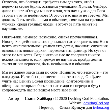
Отметив, что благодать требуется нам для того, чтобы
пережить серые будни, оставаясь учениками Христа, Чемберс
далее пишет: «Откуда мы все взяли, что нам нужно для Бога
творить что-то необычное? Этого от нас никто не требует. Мы
должны быть необычными в обычном, святыми на грязных
улочках, среди грязных людей, а этому за пять минут не
научишься».
Опять-таки, Чемберс, возможно, слегка преувеличивает.
Иногда Бог действительно призывает нас совершить для Него
нечто исключительное: усыновлять детей, начинать служения,
основывать новые церкви, переезжать за границу. Но суть от
этого не меняется. Ведь никто из нас не совершит ничего
исключительного, если прежде не научится, пройдя десять
тысяч шагов верности, быть необычным в обычном.
Мы не живём здесь сами по себе. Помните, что верность – это
плод духа. И, чтобы произвести в нас этот плод, Он будет
учить нас ценить Божьи провидение, благоволение и
обещания, которые объемлют нас сзади и спереди и будут
сопровождать нас во всяком месте забвения.
Автор —
Скотт Хаббард
/ © 2020 Desiring God Foundation.
Website:
desiringGod.org
Перевод —
Ольга Крикун
для
ieshua.org