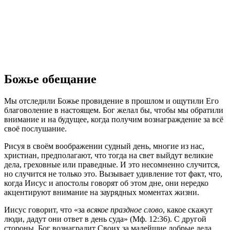
Божье обещание
Мы отследили Божье провидение в прошлом и ощутили Его
благоволение в настоящем. Бог желал бы, чтобы мы обратили
внимание и на будущее, когда получим вознаграждение за всё
своё послушание.
Рисуя в своём воображении судный день, многие из нас,
христиан, предполагают, что тогда на свет выйдут великие
дела, греховные или праведные. И это несомненно случится,
но случится не только это. Вызывает удивление тот факт, что,
когда Иисус и апостолы говорят об этом дне, они нередко
акцентируют внимание на заурядных моментах жизни.
Иисус говорит, что «за
всякое праздное слово
, какое скажут
люди, дадут они ответ в день суда» (Мф. 12:36). С другой
стороны, Бог вознаградит Своих за малейшие добрые дела,