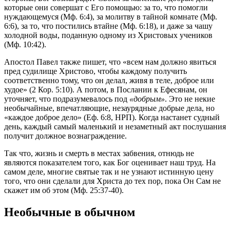
которые они совершат с Его помощью: за то, что помогли
нуждающемуся (Мф. 6:4), за молитву в тайной комнате (Мф.
6:6), за то, что постились втайне (Мф. 6:18), и даже за чашу
холодной воды, поданную одному из Христовых учеников
(Мф. 10:42).
Апостол Павел также пишет, что «всем нам должно явиться
пред судилище Христово, чтобы каждому получить
соответственно тому, что он делал, живя в теле, доброе или
худое» (2 Кор. 5:10). А потом, в Послании к Ефесянам, он
уточняет, что подразумевалось под
«добрым»
. Это не некие
необычайные, впечатляющие, незаурядные добрые дела, но
«каждое доброе дело» (Еф. 6:8, НРП). Когда настанет судный
день, каждый самый маленький и незаметный акт послушания
получит должное вознаграждение.
Так что, жизнь и смерть в местах забвения, отнюдь не
являются показателем того, как Бог оценивает наш труд. На
самом деле, многие святые так и не узнают истинную цену
того, что они сделали для Христа до тех пор, пока Он Сам не
скажет им об этом (Мф. 25:37-40).
Необычные в обычном