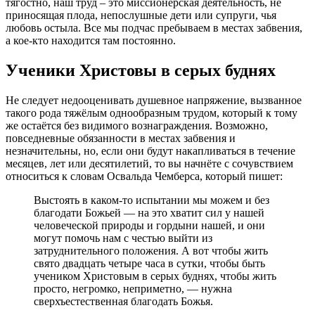
тягостно, наш труд – это миссионерская деятельность, не
приносящая плода, непослушные дети или супруги, чья
любовь остыла. Все мы подчас пребываем в местах забвения,
а кое-кто находится там постоянно.
Ученики Христовы в серых буднях
Не следует недооценивать душевное напряжение, вызванное
такого рода тяжёлым однообразным трудом, который к тому
же остаётся без видимого вознаграждения. Возможно,
повседневные обязанности в местах забвения и
незначительны, но, если они будут накапливаться в течение
месяцев, лет или десятилетий, то вы начнёте с сочувствием
относиться к словам Освальда Чемберса, который пишет:
Выстоять в каком-то испытании мы можем и без
благодати Божьей — на это хватит сил у нашей
человеческой природы и гордыни нашей, и они
могут помочь нам с честью выйти из
затруднительного положения. А вот чтобы жить
свято двадцать четыре часа в сутки, чтобы быть
учеником Христовым в серых буднях, чтобы жить
просто, негромко, неприметно, — нужна
сверхъестественная благодать Божья.