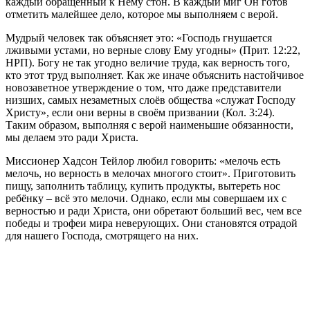
каждый обращённый к Нему стон. В каждый миг Он готов
отметить малейшее дело, которое мы выполняем с верой.
Мудрый человек так объясняет это: «Господь гнушается
лживыми устами, но верные слову Ему угодны» (Прит. 12:22,
НРП). Богу не так угодно величие труда, как верность того,
кто этот труд выполняет. Как же иначе объяснить настойчивое
новозаветное утверждение о том, что даже представители
низших, самых незаметных слоёв общества «служат Господу
Христу», если они верны в своём призвании (Кол. 3:24).
Таким образом, выполняя с верой наименьшие обязанности,
мы делаем это ради Христа.
Миссионер Хадсон Тейлор любил говорить: «мелочь есть
мелочь, но верность в мелочах многого стоит». Приготовить
пищу, заполнить таблицу, купить продукты, вытереть нос
ребёнку – всё это мелочи. Однако, если мы совершаем их с
верностью и ради Христа, они обретают больший вес, чем все
победы и трофеи мира неверующих. Они становятся отрадой
для нашего Господа, смотрящего на них.