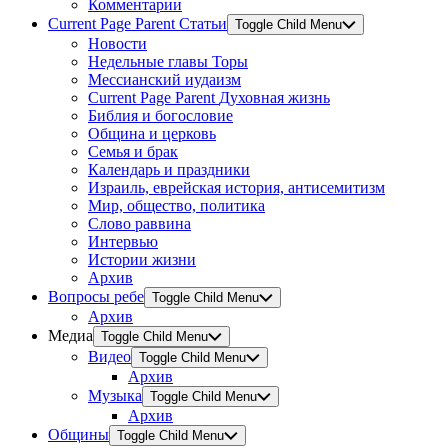
Комментарии
Current Page Parent
Статьи
Toggle Child Menu
Новости
Недельные главы Торы
Мессианский иудаизм
Current Page Parent
Духовная жизнь
Библия и богословие
Община и церковь
Семья и брак
Календарь и праздники
Израиль, еврейская история, антисемитизм
Мир, общество, политика
Слово раввина
Интервью
Истории жизни
Архив
Вопросы ребе
Toggle Child Menu
Архив
Медиа
Toggle Child Menu
Видео
Toggle Child Menu
Архив
Музыка
Toggle Child Menu
Архив
Общины
Toggle Child Menu