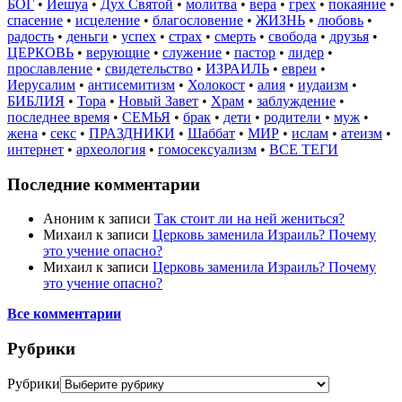
БОГ
•
Иешуа
•
Дух Святой
•
молитва
•
вера
•
грех
•
покаяние
•
спасение
•
исцеление
•
благословение
•
ЖИЗНЬ
•
любовь
•
радость
•
деньги
•
успех
•
страх
•
смерть
•
свобода
•
друзья
•
ЦЕРКОВЬ
•
верующие
•
служение
•
пастор
•
лидер
•
прославление
•
свидетельство
•
ИЗРАИЛЬ
•
евреи
•
Иерусалим
•
антисемитизм
•
Холокост
•
алия
•
иудаизм
•
БИБЛИЯ
•
Тора
•
Новый Завет
•
Храм
•
заблуждение
•
последнее время
•
СЕМЬЯ
•
брак
•
дети
•
родители
•
муж
•
жена
•
секс
•
ПРАЗДНИКИ
•
Шаббат
•
МИР
•
ислам
•
атеизм
•
интернет
•
археология
•
гомосексуализм
•
ВСЕ ТЕГИ
Последние комментарии
Аноним
к записи
Так стоит ли на ней жениться?
Михаил
к записи
Церковь заменила Израиль? Почему
это учение опасно?
Михаил
к записи
Церковь заменила Израиль? Почему
это учение опасно?
Все комментарии
Рубрики
Рубрики