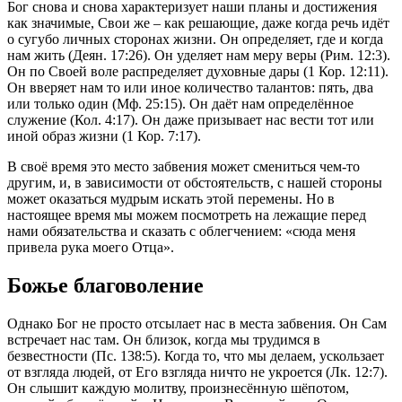
Бог снова и снова характеризует наши планы и достижения
как значимые, Свои же – как решающие, даже когда речь идёт
о сугубо личных сторонах жизни. Он определяет, где и когда
нам жить (Деян. 17:26). Он уделяет нам меру веры (Рим. 12:3).
Он по Своей воле распределяет духовные дары (1 Кор. 12:11).
Он вверяет нам то или иное количество талантов: пять, два
или только один (Мф. 25:15). Он даёт нам определённое
служение (Кол. 4:17). Он даже призывает нас вести тот или
иной образ жизни (1 Кор. 7:17).
В своё время это место забвения может смениться чем-то
другим, и, в зависимости от обстоятельств, с нашей стороны
может оказаться мудрым искать этой перемены. Но в
настоящее время мы можем посмотреть на лежащие перед
нами обязательства и сказать с облегчением: «сюда меня
привела рука моего Отца».
Божье благоволение
Однако Бог не просто отсылает нас в места забвения. Он Сам
встречает нас там. Он близок, когда мы трудимся в
безвестности (Пс. 138:5). Когда то, что мы делаем, ускользает
от взгляда людей, от Его взгляда ничто не укроется (Лк. 12:7).
Он слышит каждую молитву, произнесённую шёпотом,