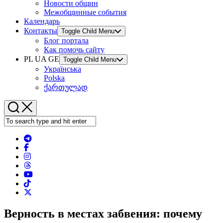
Новости общин
Межобщинные события
Календарь
Контакты
Toggle Child Menu
Блог портала
Как помочь сайту
PL UA GE
Toggle Child Menu
Українська
Polska
ქართულად
Верность в местах забвения: почему