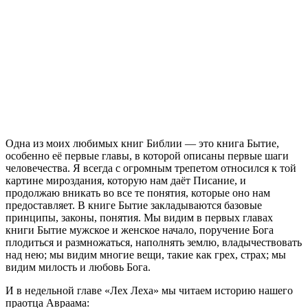
О
дна из моих любимых книг Библии — это книга Бытие,
особенно её первые главы, в которой описаны первые шаги
человечества. Я всегда с огромным трепетом относился к той
картине мироздания, которую нам даёт Писание, и
продолжаю вникать во все те понятия, которые оно нам
предоставляет. В книге Бытие закладываются базовые
принципы, законы, понятия. Мы видим в первых главах
книги Бытие мужское и женское начало, поручение Бога
плодиться и размножаться, наполнять землю, владычествовать
над нею; мы видим многие вещи, такие как грех, страх; мы
видим милость и любовь Бога.
И в недельной главе «Лех Леха» мы читаем историю нашего
праотца Авраама: