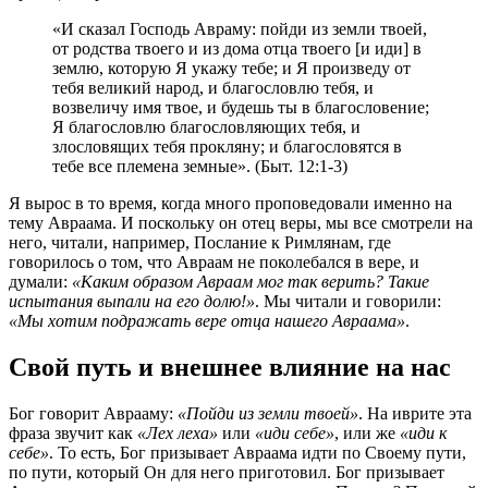
«И сказал Господь Авраму: пойди из земли твоей,
от родства твоего и из дома отца твоего [и иди] в
землю, которую Я укажу тебе; и Я произведу от
тебя великий народ, и благословлю тебя, и
возвеличу имя твое, и будешь ты в благословение;
Я благословлю благословляющих тебя, и
злословящих тебя прокляну; и благословятся в
тебе все племена земные». (Быт. 12:1-3)
Я вырос в то время, когда много проповедовали именно на
тему Авраама. И поскольку он отец веры, мы все смотрели на
него, читали, например, Послание к Римлянам, где
говорилось о том, что Авраам не поколебался в вере, и
думали:
«Каким образом Авраам мог так верить? Такие
испытания выпали на его долю!»
. Мы читали и говорили:
«Мы хотим подражать вере отца нашего Авраама»
.
Свой путь и внешнее влияние на нас
Бог говорит Аврааму:
«Пойди из земли твоей»
. На иврите эта
фраза звучит как
«Лех леха»
или
«иди себе»
, или же
«иди к
себе»
. То есть, Бог призывает Авраама идти по Своему пути,
по пути, который Он для него приготовил. Бог призывает