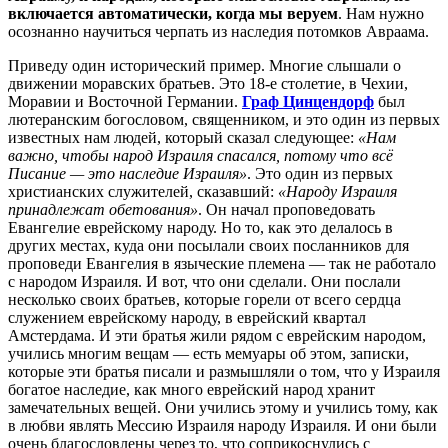
включается автоматически, когда мы веруем
. Нам нужно
осознанно научиться черпать из наследия потомков Авраама.
Приведу один исторический пример. Многие слышали о
движении моравских братьев. Это 18-е столетие, в Чехии,
Моравии и Восточной Германии.
Граф Цинцендорф
был
лютеранским богословом, священником, и это один из первых
известных нам людей, который сказал следующее:
«Нам
важно, чтобы народ Израиля спасался, потому что всё
Писание — это наследие Израиля»
. Это один из первых
христианских служителей, сказавший:
«Народу Израиля
принадлежат обетования»
. Он начал проповедовать
Евангелие еврейскому народу. Но то, как это делалось в
других местах, куда они посылали своих посланников для
проповеди Евангелия в языческие племена — так не работало
с народом Израиля. И вот, что они сделали. Они послали
несколько своих братьев, которые горели от всего сердца
служением еврейскому народу, в еврейский квартал
Амстердама. И эти братья жили рядом с еврейским народом,
учились многим вещам — есть мемуары об этом, записки,
которые эти братья писали и размышляли о том, что у Израиля
богатое наследие, как много еврейский народ хранит
замечательных вещей. Они учились этому и учились тому, как
в любви являть Мессию Израиля народу Израиля. И они были
очень благословлены через то, что соприкоснулись с