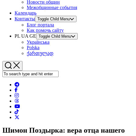
Новости общин
Межобщинные события
Календарь
Контакты
Toggle Child Menu
Блог портала
Как помочь сайту
PL UA GE
Toggle Child Menu
Українська
Polska
ქართულად
Шимон Поздырка: вера отца нашего