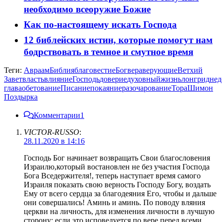
необходимо всеоружие Божие
Как по-настоящему искать Господа
12 библейских истин, которые помогут нам
бодрствовать в темное и смутное время
Теги:
Авраам
Библия
благовестие
Бог
вера
верующие
Ветхий
Завет
власть
влияние
Господь
доверие
духовный
жизнь
лонгрид
нед
глава
обетование
Писание
покаяние
разочарование
Тора
Шимон
Поздырка
Комментарии
1
VICTOR-RUSSO
:
28.11.2020 в 14:16
Господь Бог начинает возвращать Свои благословения
Израилю,который востановлен не без участия Господа
Бога Вседержителя!, теперь наступает время самого
Израиля показать свою верность Господу Богу, воздать
Ему от всего сердца за благодеяния Его, чтобы и дальше
они совершались! Аминь и аминь. По поводу вляния
церкви на личность, для изменения личности в лучшую
сторону; если это исповедуется по вере перед всеми