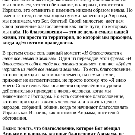
мы понимаем, что это обетование, во-первых, относится к
Израилю, это отменить и изменить никоим образом нельзя. Но
вместе с этим, если мы ходим путями нашего отца Авраама,
мы понимаем, что Бог, богатый Своей милостью, даёт нам
Свои различные благословения как часть пути, по которому
мы идём.
Но благословения — это не цель и смысл нашей
жизни, это просто та территория, по которой мы проходим,
когда идём путями праведности.
В третьем стихе есть важный момент:
«И благословятся в
тебе все племена земные»
. Один из переводов этой фразы:
«И
благословят себя в тебе все племена земные»
, или же:
«Будут
черпать из тебя все племена земные»
. То есть, благословение,
которое приходит на земные племена, на семьи земли,
приходит не автоматически, не просто потому, что «Я знаю
моего Спасителя». Благословения определённого уровня
действительно приходят в жизнь человека, когда мы
знакомимся с Господом. Но есть особенное благословение,
которое приходит в жизнь человека или в жизнь целых
народов, собраний, общин, когда те начинают благословлять
Израиль как Израиль, как потомков Авраама, носителей
обетования.
Важно понять, что
благословение, которое Бог обещал
Аврааму, и народам, которые благословят Авраама, не