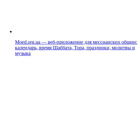
Moed.org.ua — веб-приложение для мессианских общин:
календарь, время Шаббата, Тора, праздники, молитвы и
музыка