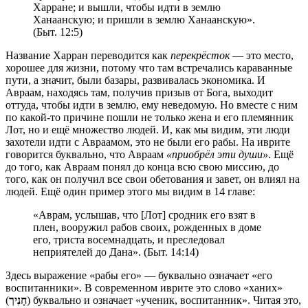
Харране; и вышли, чтобы идти в землю
Ханаанскую; и пришли в землю Ханаанскую».
(Быт. 12:5)
Название Харран переводится как
перекрёсток
— это место,
хорошее для жизни, потому что там встречались караванные
пути, а значит, были базары, развивалась экономика. И
Авраам, находясь там, получив призыв от Бога, выходит
оттуда, чтобы идти в землю, ему неведомую. Но вместе с ним
по какой-то причине пошли не только жена и его племянник
Лот, но и ещё множество людей. И, как мы видим, эти люди
захотели идти с Авраамом, это не были его рабы. На иврите
говорится буквально, что Авраам
«приобрёл эти души»
. Ещё
до того, как Авраам понял до конца всю свою миссию, до
того, как он получил все свои обетования и завет, он влиял на
людей. Ещё один пример этого мы видим в 14 главе:
«Аврам, услышав, что [Лот] сродник его взят в
плен, вооружил рабов своих, рожденных в доме
его, триста восемнадцать, и преследовал
неприятелей до Дана». (Быт. 14:14)
Здесь выражение «рабы его» — буквально означает «его
воспитанники». В современном иврите это слово «ханих»
(
חָנִיך
) буквально и означает «ученик, воспитанник». Читая это,