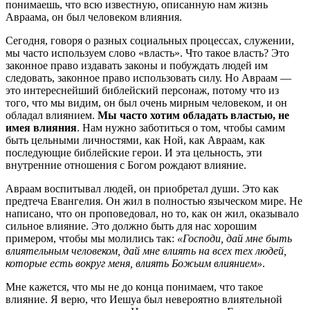
понимаешь, что всю известную, описанную нам жизнь
Авраама, он был человеком влияния.
Сегодня, говоря о разных социальных процессах, служении,
мы часто используем слово «власть». Что такое власть? Это
законное право издавать законы и побуждать людей им
следовать, законное право использовать силу. Но Авраам —
это интереснейший библейский персонаж, потому что из
того, что мы видим, он был очень мирным человеком, и он
обладал влиянием.
Мы часто хотим обладать властью, не
имея влияния
. Нам нужно заботиться о том, чтобы самим
быть цельными личностями, как Ной, как Авраам, как
последующие библейские герои. И эта цельность, эти
внутренние отношения с Богом рождают влияние.
Авраам воспитывал людей, он приобретал души. Это как
предтеча Евангелия. Он жил в полностью языческом мире. Не
написано, что он проповедовал, но то, как он жил, оказывало
сильное влияние. Это должно быть для нас хорошим
примером, чтобы мы молились так:
«Господи, дай мне быть
влиятельным человеком, дай мне влиять на всех тех людей,
которые есть вокруг меня, влиять Божьим влиянием»
.
Мне кажется, что мы не до конца понимаем, что такое
влияние. Я верю, что Иешуа был невероятно влиятельной