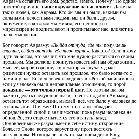
Авраама оставить его дом, родство, землю. Почему? По одной
простой причине:
наше окружение на нас влияет
. Даже на
таких людей, как Авраам. Кто бы мы ни были, какими бы
сильными, целостными людьми мы ни были, друзья,
окружение, в котором мы живём, его ценности и
мировоззрение подпитывают и пропитывают нас, влияют на
наше мышление.
Бог говорит Аврааму:
«Выйди оттуда, где ты получаешь
влияние, выйди оттуда, где твои корни»
. Как это? Если я хочу
идти за Богом, это значит, что мне нужно расстаться со своим
прошлым. Мы должны покинуть известный нам образ жизни,
мыслей, мировоззрение, а в некоторых случаях даже
физически нужно оставить всё прошлое, что было когда-то с
нами и у нас. Если человек находился в жёсткой зависимости,
если у человека были неправильные отношения, то порой
покаяние — это только первый шаг
. Но за этим шагом
важно сделать следующие шаги, то есть, подобно Аврааму,
оставить тот образ жизни, мыслей, всё, что было у человека до
его покаяния. Почему? Потому что старое обладает
определённой силой и значимостью: пока разум человека не
обновлён, это старое пытается его втянуть назад.
Обновлённый же разум имеет в себе истину, откровение
Божьего Слова, которое дарует силу противостоять
искушениям. Но когда человек только приходит к Богу,