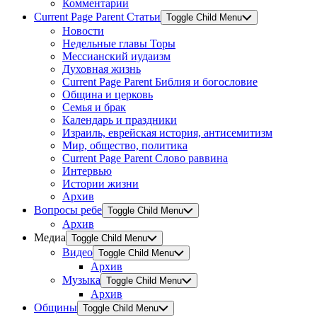
Комментарии
Current Page Parent
Статьи
Toggle Child Menu
Новости
Недельные главы Торы
Мессианский иудаизм
Духовная жизнь
Current Page Parent
Библия и богословие
Община и церковь
Семья и брак
Календарь и праздники
Израиль, еврейская история, антисемитизм
Мир, общество, политика
Current Page Parent
Слово раввина
Интервью
Истории жизни
Архив
Вопросы ребе
Toggle Child Menu
Архив
Медиа
Toggle Child Menu
Видео
Toggle Child Menu
Архив
Музыка
Toggle Child Menu
Архив
Общины
Toggle Child Menu