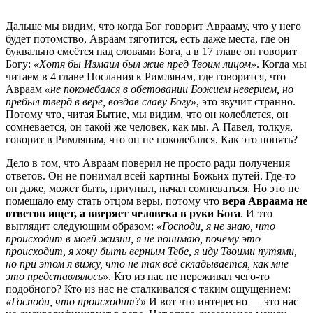
Дальше мы видим, что когда Бог говорит Аврааму, что у него
будет потомство, Авраам тяготится, есть даже места, где он
буквально смеётся над словами Бога, а в 17 главе он говорит
Богу:
«Хотя бы Измаил был жив пред Твоим лицом»
. Когда мы
читаем в 4 главе Послания к Римлянам, где говорится, что
Авраам
«не поколебался в обетовании Божием неверием, но
пребыл тверд в вере, воздав славу Богу»
, это звучит странно.
Потому что, читая Бытие, мы видим, что он колеблется, он
сомневается, он такой же человек, как мы. А Павел, толкуя,
говорит в Римлянам, что он не поколебался. Как это понять?
Дело в том, что Авраам поверил не просто ради получения
ответов. Он не понимал всей картины Божьих путей. Где-то
он даже, может быть, приуныл, начал сомневаться. Но это не
помешало ему стать отцом веры, потому что
вера Авраама не
ответов ищет, а вверяет человека в руки Бога
. И это
выглядит следующим образом:
«Господи, я не знаю, что
происходит в моей жизни, я не понимаю, почему это
происходит, я хочу быть верным Тебе, я иду Твоими путями,
но при этом я вижу, что не так всё складывается, как мне
это представлялось»
. Кто из нас не переживал чего-то
подобного? Кто из нас не сталкивался с таким ощущением:
«Господи, что происходит?»
И вот что интересно — это нас