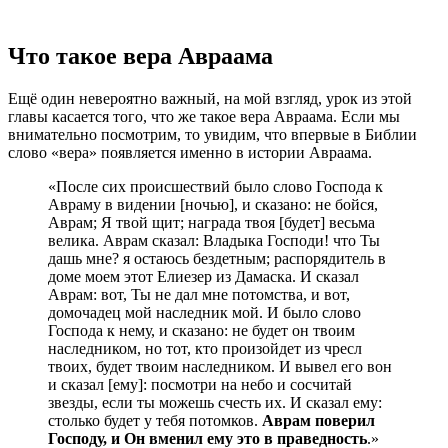
Что такое вера Авраама
Ещё один невероятно важный, на мой взгляд, урок из этой
главы касается того, что же такое вера Авраама. Если мы
внимательно посмотрим, то увидим, что впервые в Библии
слово «вера» появляется именно в истории Авраама.
«После сих происшествий было слово Господа к
Авраму в видении [ночью], и сказано: не бойся,
Аврам; Я твой щит; награда твоя [будет] весьма
велика. Аврам сказал: Владыка Господи! что Ты
дашь мне? я остаюсь бездетным; распорядитель в
доме моем этот Елиезер из Дамаска. И сказал
Аврам: вот, Ты не дал мне потомства, и вот,
домочадец мой наследник мой. И было слово
Господа к нему, и сказано: не будет он твоим
наследником, но тот, кто произойдет из чресл
твоих, будет твоим наследником. И вывел его вон
и сказал [ему]: посмотри на небо и сосчитай
звезды, если ты можешь счесть их. И сказал ему:
столько будет у тебя потомков.
Аврам поверил
Господу, и Он вменил ему это в праведность
.»