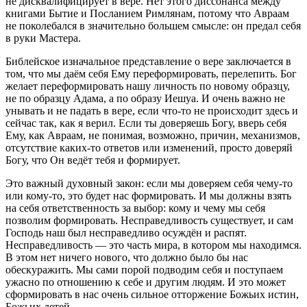
не дисквалифицирует в вере. Нет этого диссонанса между
книгами Бытие и Посланием Римлянам, потому что Авраам
не поколебался в значительно большем смысле: он предал себя
в руки Мастера.
Библейское изначальное представление о вере заключается в
том, что мы даём себя Ему переформировать, перелепить. Бог
желает переформировать нашу личность по новому образцу,
не по образцу Адама, а по образу Иешуа. И очень важно не
унывать и не падать в вере, если что-то не происходит здесь и
сейчас так, как я верил. Если ты доверяешь Богу, вверь себя
Ему, как Авраам, не понимая, возможно, причин, механизмов,
отсутствие каких-то ответов или изменений, просто доверяй
Богу, что Он ведёт тебя и формирует.
Это важный духовный закон: если мы доверяем себя чему-то
или кому-то, это будет нас формировать. И мы должны взять
на себя ответственность за выбор: кому и чему мы себя
позволим формировать. Несправедливость существует, и сам
Господь наш был несправедливо осуждён и распят.
Несправедливость — это часть мира, в котором мы находимся.
В этом нет ничего нового, что должно было бы нас
обескуражить. Мы сами порой подводим себя и поступаем
ужасно по отношению к себе и другим людям. И это может
сформировать в нас очень сильное отторжение Божьих истин,
Божьих детей.