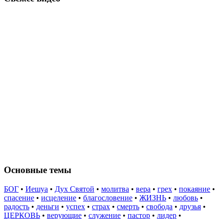
Основные темы
БОГ
•
Иешуа
•
Дух Святой
•
молитва
•
вера
•
грех
•
покаяние
•
спасение
•
исцеление
•
благословение
•
ЖИЗНЬ
•
любовь
•
радость
•
деньги
•
успех
•
страх
•
смерть
•
свобода
•
друзья
•
ЦЕРКОВЬ
•
верующие
•
служение
•
пастор
•
лидер
•