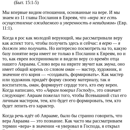
(Быт. 15:1-5)
Мы впервые видим отношения, основанные на вере. И мы
знаем из 11 главы Послания в Евреям, что
«вера же есть
осуществление ожидаемого и уверенность в невидимом»
(Евр.
11:1).
Когда я рос как молодой верующий, мы рассматривали веру
как аспект того, чтобы получить здесь и сейчас:
я верю — я
должен это получить
. Но интересно посмотреть на то, какую
базу понятие вера имеет не только в Послании к Евреям, но и
то, как евреи воспринимали и видели веру со времён отца
нашего Авраама. Слово вера на иврите звучит как
эмуна
, оно
имеет общий корень со словом
оман
— мастер, художник, и
значение его корня — «создавать, формировать». Как мастер
или художник придаёт форму своему материалу, так и
воспитатель,
оман
, формирует сердце того, кто ему верен.
Когда написано, что
«Аврам поверил Господу»
, это означает
следующее: Авраам пожелал того, чтобы Всевышний стал его
личным мастером, тем, кто будет его формировать, тем, кто
будет лепить его характер.
Когда речь идёт об Аврааме, было бы странно говорить, что
вера Авраама — это познание. Как часто мы рассматриваем
термин «вера» в значении «я уверовал в Господа, я открыл