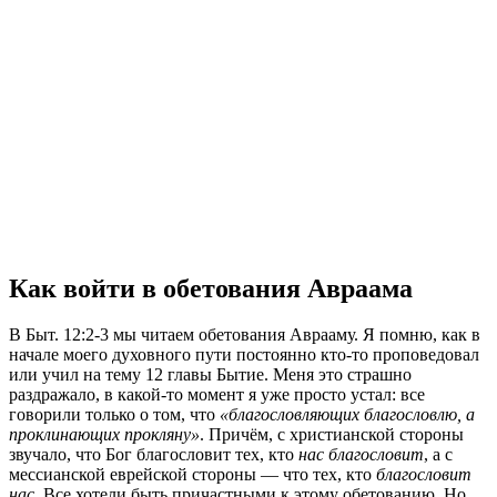
Как войти в обетования Авраама
В Быт. 12:2-3 мы читаем обетования Аврааму. Я помню, как в
начале моего духовного пути постоянно кто-то проповедовал
или учил на тему 12 главы Бытие. Меня это страшно
раздражало, в какой-то момент я уже просто устал: все
говорили только о том, что
«благословляющих благословлю, а
проклинающих прокляну»
. Причём, с христианской стороны
звучало, что Бог благословит тех, кто
нас благословит
, а с
мессианской еврейской стороны — что тех, кто
благословит
нас
. Все хотели быть причастными к этому обетованию. Но