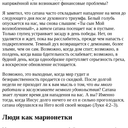
напряжённой или возникают финансовые проблемы?
Я заметил, что сатана часто откладывает нападение на меня до
следующего дня
после
духовного триумфа. Белый голубь
опускается на нас, мы снова слышим: «Ты сын Мой
возлюбленный», а
затем
сатана посещает нас в пустыне.
Только глупец устраивает засаду в день победы. Нет, он
удаляется и ждет, пока вы расслабитесь, прежде чем напасть с
подкреплением. Темный дух возвращается с демонами, более
злыми, чем он сам. Возможно, когда дом спит; возможно, в
полдень, когда ваша бдительность ослабевает; возможно, в
будний день, когда однообразие притупляет серьезность греха,
а воскресное обновление истощается.
Возможно, это выходные, когда мир гудит и
безнравственность продается со скидкой. После долгой
недели не приходит ли к вам мысль о том, что
вы много
работали и заслуживаете немного удовольствия
? Сатана
знает лучшее время для нападения на вас. А вы? Именно
тогда, когда Иисус долго ничего не ел и сильно проголодался,
сатана обрушился на Него всей своей мощью (Луки 4:2–3).
Люди как марионетки