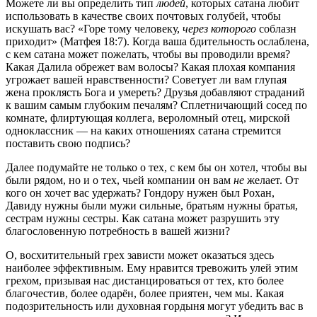
Можете ли вы определить тип
людей
, которых сатана любит
использовать в качестве своих почтовых голубей, чтобы
искушать вас? «Горе тому человеку,
через которого
соблазн
приходит» (Матфея 18:7). Когда ваша бдительность ослаблена,
с кем сатана может пожелать, чтобы вы проводили время?
Какая Далила обрежет вам волосы? Какая плохая компания
угрожает вашей нравственности? Советует ли вам глупая
жена проклясть Бога и умереть? Друзья добавляют страданий
к вашим самым глубоким печалям? Сплетничающий сосед по
комнате, флиртующая коллега, вероломный отец, мирской
одноклассник — на каких отношениях сатана стремится
поставить свою подпись?
Далее подумайте не только о тех, с кем бы он хотел, чтобы вы
были рядом, но и о тех, чьей компании он вам
не
желает. От
кого он хочет вас удержать? Гондору нужен был Рохан,
Давиду нужны были мужи сильные, братьям нужны братья,
сестрам нужны сестры. Как сатана может разрушить эту
благословенную потребность в вашей жизни?
О, восхитительный грех зависти может оказаться здесь
наиболее эффективным. Ему нравится тревожить улей этим
грехом, призывая нас дистанцироваться от тех, кто более
благочестив, более одарён, более приятен, чем мы. Какая
подозрительность или духовная гордыня могут убедить вас в