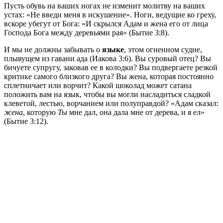
Пусть обувь на ваших ногах не изменит молитву на ваших
устах: «Не введи меня в искушение». Ноги, ведущие ко греху,
вскоре убегут от Бога: «И скрылся Адам и жена его от лица
Господа Бога между деревьями рая» (Бытие 3:8).
И мы не должны забывать о
языке
, этом огненном судне,
плывущем из гавани ада (Иакова 3:6). Вы суровый отец? Вы
бичуете супругу, заковав ее в колодки? Вы подвергаете резкой
критике самого близкого друга? Вы жена, которая постоянно
сплетничает или ворчит? Какой шоколад может сатана
положить вам на язык, чтобы вы могли насладиться сладкой
клеветой, лестью, ворчанием или полуправдой? «Адам сказал:
жена
, которую
Ты
мне дал, она дала мне от дерева, и я ел»
(Бытие 3:12).