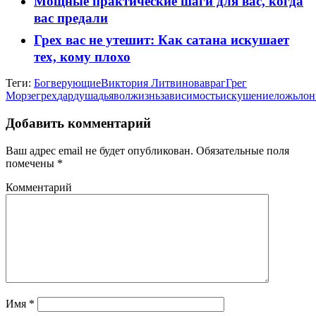
Мощные практические шаги для вас, когда
вас предали
Грех вас не утешит: Как сатана искушает
тех, кому плохо
Теги:
Бог
верующие
Виктория Литвинова
враг
Грег
Морзе
грех
дар
душа
дьявол
жизнь
зависимость
искушение
ложь
лон
Добавить комментарий
Ваш адрес email не будет опубликован.
Обязательные поля
помечены
*
Комментарий
Имя
*