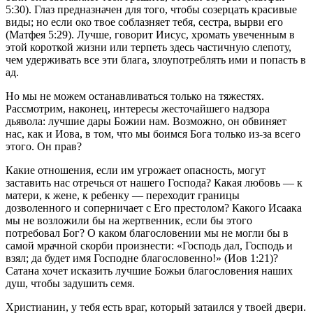
5:30). Глаз предназначен для того, чтобы созерцать красивые
виды; но если око твое соблазняет тебя, сестра, вырви его
(Матфея 5:29). Лучше, говорит Иисус, хромать увеченным в
этой короткой жизни или терпеть здесь частичную слепоту,
чем удерживать все эти блага, злоупотреблять ими и попасть в
ад.
Но мы не можем останавливаться только на тяжестях.
Рассмотрим, наконец, интересы жесточайшего надзора
дьявола: лучшие дары Божии нам. Возможно, он обвиняет
нас, как и Иова, в том, что мы боимся Бога только из-за всего
этого. Он прав?
Какие отношения, если им угрожает опасность, могут
заставить нас отречься от нашего Господа? Какая любовь — к
матери, к жене, к ребенку — переходит границы
дозволенного и соперничает с Его престолом? Какого Исаака
мы не возложили бы на жертвенник, если бы этого
потребовал Бог? О каком благословении мы не могли бы в
самой мрачной скорби произнести: «Господь дал, Господь и
взял; да будет имя Господне благословенно!» (Иов 1:21)?
Сатана хочет исказить лучшие Божьи благословения наших
душ, чтобы задушить семя.
Христианин, у тебя есть враг, который затаился у твоей двери.