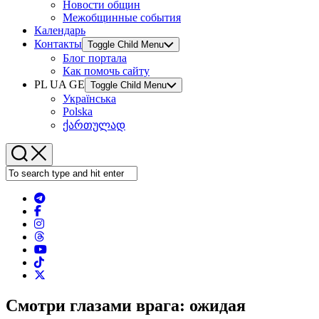
Новости общин
Межобщинные события
Календарь
Контакты
Toggle Child Menu
Блог портала
Как помочь сайту
PL UA GE
Toggle Child Menu
Українська
Polska
ქართულად
Смотри глазами врага: ожидая