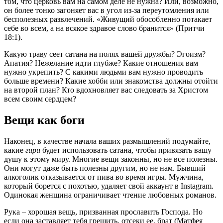
том, что церковь вам на самом деле не нужна? Или, возможно,
он более тонко загоняет вас в угол из-за переутомления или
бесполезных развлечений. «Живущий обособленно потакает
себе во всем, а на всякое здравое слово бранится» (Притчи
18:1).
Какую траву сеет сатана на полях вашей дружбы? Эгоизм?
Апатия? Нежелание идти глубже? Какие отношения вам
нужно укрепить? С какими людьми вам нужно проводить
больше времени? Какие хобби или знакомства должны отойти
на второй план? Кто вдохновляет вас следовать за Христом
всем своим сердцем?
Вещи как боги
Наконец, в качестве начала ваших размышлений подумайте,
какие
гири
будет использовать сатана, чтобы привязать вашу
душу к этому миру. Многие вещи законны, но не все полезны.
Они могут даже быть полезны другим, но не нам. Бывший
алкоголик отказывается от пива во время игры. Мужчина,
который борется с похотью, удаляет свой аккаунт в Instagram.
Одинокая женщина ограничивает чтение любовных романов.
Рука – хорошая вещь, призванная прославить Господа. Но
если она заставляет тебя грешить, отсеки ее, брат (Матфея