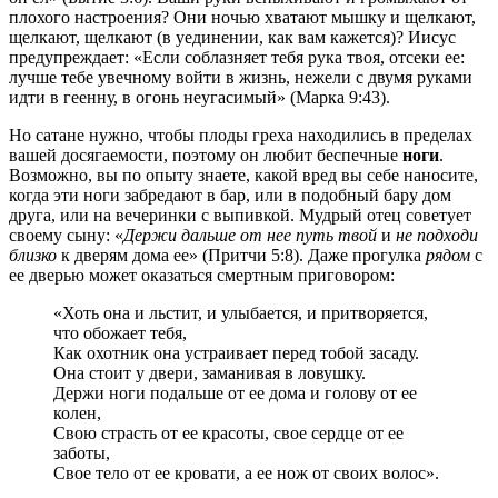
плохого настроения? Они ночью хватают мышку и щелкают,
щелкают, щелкают (в уединении, как вам кажется)? Иисус
предупреждает: «Если соблазняет тебя рука твоя, отсеки ее:
лучше тебе увечному войти в жизнь, нежели с двумя руками
идти в геенну, в огонь неугасимый» (Марка 9:43).
Но сатане нужно, чтобы плоды греха находились в пределах
вашей досягаемости, поэтому он любит беспечные
ноги
.
Возможно, вы по опыту знаете, какой вред вы себе наносите,
когда эти ноги забредают в бар, или в подобный бару дом
друга, или на вечеринки с выпивкой. Мудрый отец советует
своему сыну: «
Держи дальше от нее путь твой
и
не подходи
близко
к дверям дома ее» (Притчи 5:8). Даже прогулка
рядом
с
ее дверью может оказаться смертным приговором:
«Хоть она и льстит, и улыбается, и притворяется,
что обожает тебя,
Как охотник она устраивает перед тобой засаду.
Она стоит у двери, заманивая в ловушку.
Держи ноги подальше от ее дома и голову от ее
колен,
Свою страсть от ее красоты, свое сердце от ее
заботы,
Свое тело от ее кровати, а ее нож от своих волос».