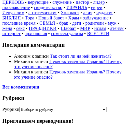
ЦЕРКОВЬ
•
верующие
•
служение
•
пастор
•
лидер
•
прославление
•
свидетельство
•
ИЗРАИЛЬ
•
евреи
•
Иерусалим
•
антисемитизм
•
Холокост
•
алия
•
иудаизм
•
БИБЛИЯ
•
Тора
•
Новый Завет
•
Храм
•
заблуждение
•
последнее время
•
СЕМЬЯ
•
брак
•
дети
•
родители
•
муж
•
жена
•
секс
•
ПРАЗДНИКИ
•
Шаббат
•
МИР
•
ислам
•
атеизм
•
интернет
•
археология
•
гомосексуализм
•
ВСЕ ТЕГИ
Последние комментарии
Аноним
к записи
Так стоит ли на ней жениться?
Михаил
к записи
Церковь заменила Израиль? Почему
это учение опасно?
Михаил
к записи
Церковь заменила Израиль? Почему
это учение опасно?
Все комментарии
Рубрики
Рубрики
Приглашаем переводчиков!