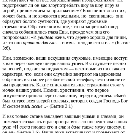
подстрекает ли он вас злоупотреблять шоу за шоу, игру за
игрой, приложением за приложением? Большинство из них,
может быть, и не являются вредными, но, скопившись, они
образуют болото суетности, где умирают духовные
стремления. Обратите внимание, что на запретный плод
сначала соблазнились глаза Евы, прежде чем она его
попробовала: «И
увидела
жена, что дерево хорошо для пищи,
и что оно
приятно для глаз
... и взяла плодов его и ела» (Бытие
3:6).
Или, возможно, ваши искушения слуховые, имеющие доступ
к вам через боковую дверь ваших
ушей
. Вы слушаете песню
за песней, подкаст за подкастом — некоторые из них такого
характера, что, если они случайно заиграют на церковном
собрании, вы скорее разобьете свой телефон, чем позволите
им продолжить. Какие снисходительные стражники стоят у
мочек наших ушей. Помни, христианин, что первое
искушение пришло через слышание, перед видением: «Змей
был хитрее всех зверей полевых, которых создал Господь Бог.
И сказал змей жене
...» (Бытие 3:1).
И как только сатана завладеет вашими ушами и глазами, он
пожелает создавать и распространять зло посредством ваших
рук
: «И
взяла
плодов его и ела; и
дала
также мужу своему, и
он ел» (Бытие 3:6). Ваши руки вспыхивают и громыхают от