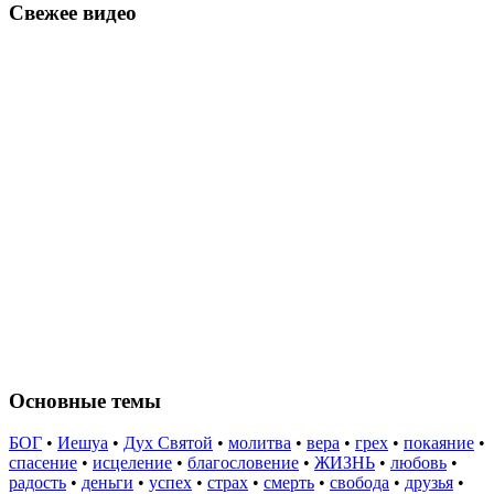
Свежее видео
Основные темы
БОГ
•
Иешуа
•
Дух Святой
•
молитва
•
вера
•
грех
•
покаяние
•
спасение
•
исцеление
•
благословение
•
ЖИЗНЬ
•
любовь
•
радость
•
деньги
•
успех
•
страх
•
смерть
•
свобода
•
друзья
•