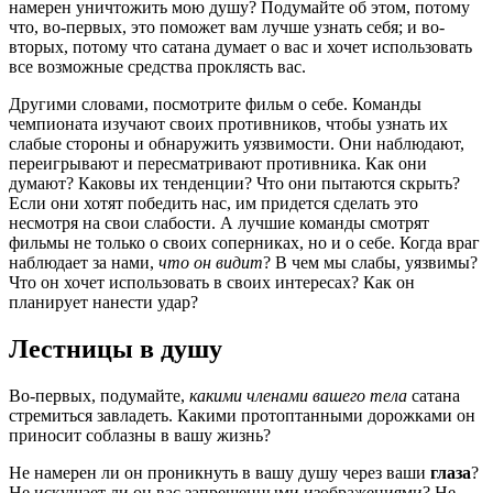
намерен уничтожить мою душу? Подумайте об этом, потому
что, во-первых, это поможет вам лучше узнать себя; и во-
вторых, потому что сатана думает о вас и хочет использовать
все возможные средства проклясть вас.
Другими словами, посмотрите фильм о себе. Команды
чемпионата изучают своих противников, чтобы узнать их
слабые стороны и обнаружить уязвимости. Они наблюдают,
переигрывают и пересматривают противника. Как они
думают? Каковы их тенденции? Что они пытаются скрыть?
Если они хотят победить нас, им придется сделать это
несмотря на свои слабости. А лучшие команды смотрят
фильмы не только о своих соперниках, но и о себе. Когда враг
наблюдает за нами,
что он видит
? В чем мы слабы, уязвимы?
Что он хочет использовать в своих интересах? Как он
планирует нанести удар?
Лестницы в душу
Во-первых, подумайте,
какими членами вашего тела
сатана
стремиться завладеть. Какими протоптанными дорожками он
приносит соблазны в вашу жизнь?
Не намерен ли он проникнуть в вашу душу через ваши
глаза
?
Не искушает ли он вас запрещенными изображениями? Не