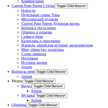
Комментарии
Current Page Parent
Статьи
Toggle Child Menu
Новости
Недельные главы Торы
Мессианский иудаизм
Current Page Parent
Духовная жизнь
Библия и богословие
Община и церковь
Семья и брак
Календарь и праздники
Израиль, еврейская история, антисемитизм
Мир, общество, политика
Слово раввина
Интервью
Истории жизни
Архив
Вопросы ребе
Toggle Child Menu
Архив
Медиа
Toggle Child Menu
Видео
Toggle Child Menu
Архив
Музыка
Toggle Child Menu
Архив
Общины
Toggle Child Menu