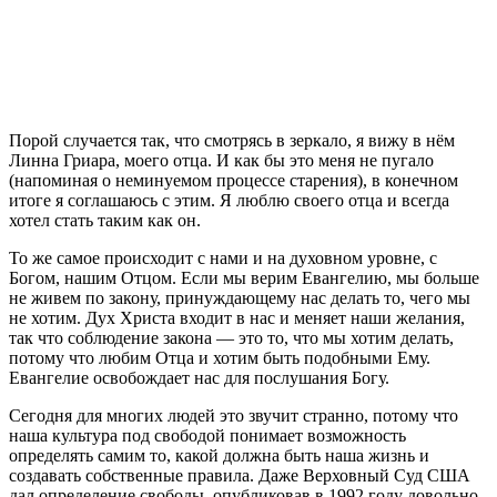
П
орой случается так, что смотрясь в зеркало, я вижу в нём
Линна Гриара, моего отца. И как бы это меня не пугало
(напоминая о неминуемом процессе старения), в конечном
итоге я соглашаюсь с этим. Я люблю своего отца и всегда
хотел стать таким как он.
То же самое происходит с нами и на духовном уровне, с
Богом, нашим Отцом. Если мы верим Евангелию, мы больше
не живем по закону, принуждающему нас делать то, чего мы
не хотим. Дух Христа входит в нас и меняет наши желания,
так что соблюдение закона — это то, что мы хотим делать,
потому что любим Отца и хотим быть подобными Ему.
Евангелие освобождает нас для послушания Богу.
Сегодня для многих людей это звучит странно, потому что
наша культура под свободой понимает возможность
определять самим то, какой должна быть наша жизнь и
создавать собственные правила. Даже Верховный Суд США
дал определение свободы, опубликовав в 1992 году довольно