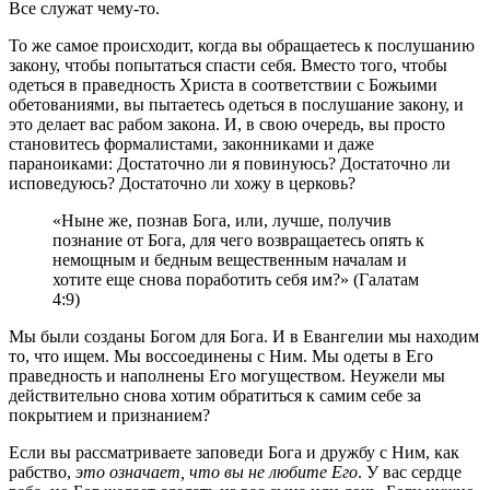
Все служат чему-то.
То же самое происходит, когда вы обращаетесь к послушанию
закону, чтобы попытаться спасти себя. Вместо того, чтобы
одеться в праведность Христа в соответствии с Божьими
обетованиями, вы пытаетесь одеться в послушание закону, и
это делает вас рабом закона. И, в свою очередь, вы просто
становитесь формалистами, законниками и даже
параноиками: Достаточно ли я повинуюсь? Достаточно ли
исповедуюсь? Достаточно ли хожу в церковь?
«Ныне же, познав Бога, или, лучше, получив
познание от Бога, для чего возвращаетесь опять к
немощным и бедным вещественным началам и
хотите еще снова поработить себя им?» (Галатам
4:9)
Мы были созданы Богом для Бога. И в Евангелии мы находим
то, что ищем. Мы воссоединены с Ним. Мы одеты в Его
праведность и наполнены Его могуществом. Неужели мы
действительно снова хотим обратиться к самим себе за
покрытием и признанием?
Если вы рассматриваете заповеди Бога и дружбу с Ним, как
рабство,
это означает, что вы не любите Его
. У вас сердце