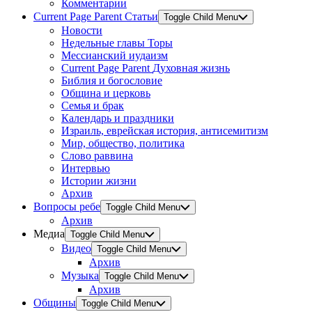
Комментарии
Current Page Parent
Статьи
Toggle Child Menu
Новости
Недельные главы Торы
Мессианский иудаизм
Current Page Parent
Духовная жизнь
Библия и богословие
Община и церковь
Семья и брак
Календарь и праздники
Израиль, еврейская история, антисемитизм
Мир, общество, политика
Слово раввина
Интервью
Истории жизни
Архив
Вопросы ребе
Toggle Child Menu
Архив
Медиа
Toggle Child Menu
Видео
Toggle Child Menu
Архив
Музыка
Toggle Child Menu
Архив
Общины
Toggle Child Menu