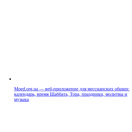
Moed.org.ua — веб-приложение для мессианских общин:
календарь, время Шаббата, Тора, праздники, молитвы и
музыка