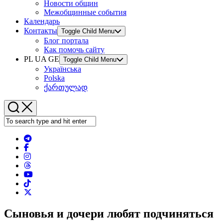
Новости общин
Межобщинные события
Календарь
Контакты
Toggle Child Menu
Блог портала
Как помочь сайту
PL UA GE
Toggle Child Menu
Українська
Polska
ქართულად
Сыновья и дочери любят подчиняться