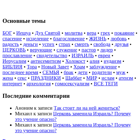
Основные темы
БОГ
•
Иешуа
•
Дух Святой
•
молитва
•
вера
•
грех
•
покаяние
•
спасение
•
исцеление
•
благословение
•
ЖИЗНЬ
•
любовь
•
радость
•
деньги
•
успех
•
страх
•
смерть
•
свобода
•
друзья
•
ЦЕРКОВЬ
•
верующие
•
служение
•
пастор
•
лидер
•
прославление
•
свидетельство
•
ИЗРАИЛЬ
•
евреи
•
Иерусалим
•
антисемитизм
•
Холокост
•
алия
•
иудаизм
•
БИБЛИЯ
•
Тора
•
Новый Завет
•
Храм
•
заблуждение
•
последнее время
•
СЕМЬЯ
•
брак
•
дети
•
родители
•
муж
•
жена
•
секс
•
ПРАЗДНИКИ
•
Шаббат
•
МИР
•
ислам
•
атеизм
•
интернет
•
археология
•
гомосексуализм
•
ВСЕ ТЕГИ
Последние комментарии
Аноним
к записи
Так стоит ли на ней жениться?
Михаил
к записи
Церковь заменила Израиль? Почему
это учение опасно?
Михаил
к записи
Церковь заменила Израиль? Почему
это учение опасно?