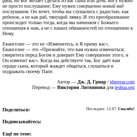
раба, но Бог желает сделать из вас сына или дочь. Богу нужно
не просто послушание; Ему нужен
совершенно новый вид
послушания. Он хочет, чтобы вы слушались с радостью, как
ребенок, а не как раб, тянущий лямку. И это преобразование
происходит только тогда, когда мы начинаем с Божьего
отношения к нам, а не с наших обязанностей по отношению к
Нему.
Евангелие — это не «Изменитесь, и Я приму вас».
Евангелие — это «Признайте, что вам нужно измениться;
смиритесь перед Богом и доверьте Ему совершение этого, и
Он изменит вас». Когда вы действуете так, Бог даёт вам
сердце сына, который жаждет общаться, слушаться и
подражать своему Папе.
Автор —
Дж. Д. Гриар
/
jdgreear.com
Перевод —
Виктория Литвинова
для
ieshua.org
Пожертвовать
Последнее: 12.07.
Спасибо!
Поделиться:
Подписывайтесь:
Ещё по теме: