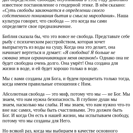
известное постановление о гендерной этике. В нём сказано:
«Суть свободы заключается в определении своего
собственного понимания бытия и смысла мироздания»
. Наша
культура говорит, что свобода — это когда вы сами
определяете свое предназначение.
Библия сказала бы, что это вовсе не свобода. Представьте себе
рыбу с психическим расстройством, которая хочет
выпрыгнуть из воды на сушу. Когда она это делает, она
начинает вертеться и думает:
«Я свободна! Я больше не
скована этим ограничивающим меня океаном!»
Однако она не
будет свободна очень долго. Она умрёт! Она создана для
жизни в воде, и ей будет хорошо только в воде.
Мы с вами созданы для Бога, и будем процветать только тогда,
когда имеем правильные отношения с Ним.
Абсолютная свобода — это миф, потому что мы — не Бог. Мы
знаем, что нам нужна безопасность. В глубине души мы
знаем, насколько мы слабы. И мы знаем, что нам нужно что-то
вне нас самих, чтобы быть счастливыми. Это должен быть
Бог. И когда Он есть в нашей жизни, мы испытываем свободу,
потому что мы созданы для Него.
Но всякий раз, когда мы выбираем в качестве основного