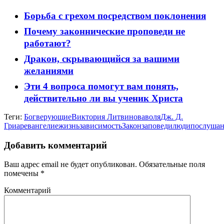
Борьба с грехом посредством поклонения
Почему законнические проповеди не
работают?
Дракон, скрывающийся за вашими
желаниями
Эти 4 вопроса помогут вам понять,
действительно ли вы ученик Христа
Теги:
Бог
верующие
Виктория Литвинова
воля
Дж. Д.
Гриар
евангелие
жизнь
зависимость
Закон
заповеди
люди
послуша
Добавить комментарий
Ваш адрес email не будет опубликован.
Обязательные поля
помечены
*
Комментарий