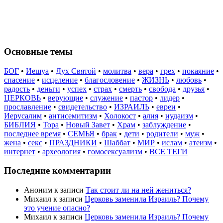
Основные темы
БОГ
•
Иешуа
•
Дух Святой
•
молитва
•
вера
•
грех
•
покаяние
•
спасение
•
исцеление
•
благословение
•
ЖИЗНЬ
•
любовь
•
радость
•
деньги
•
успех
•
страх
•
смерть
•
свобода
•
друзья
•
ЦЕРКОВЬ
•
верующие
•
служение
•
пастор
•
лидер
•
прославление
•
свидетельство
•
ИЗРАИЛЬ
•
евреи
•
Иерусалим
•
антисемитизм
•
Холокост
•
алия
•
иудаизм
•
БИБЛИЯ
•
Тора
•
Новый Завет
•
Храм
•
заблуждение
•
последнее время
•
СЕМЬЯ
•
брак
•
дети
•
родители
•
муж
•
жена
•
секс
•
ПРАЗДНИКИ
•
Шаббат
•
МИР
•
ислам
•
атеизм
•
интернет
•
археология
•
гомосексуализм
•
ВСЕ ТЕГИ
Последние комментарии
Аноним
к записи
Так стоит ли на ней жениться?
Михаил
к записи
Церковь заменила Израиль? Почему
это учение опасно?
Михаил
к записи
Церковь заменила Израиль? Почему