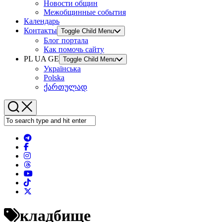
Новости общин
Межобщинные события
Календарь
Контакты
Toggle Child Menu
Блог портала
Как помочь сайту
PL UA GE
Toggle Child Menu
Українська
Polska
ქართულად
кладбище