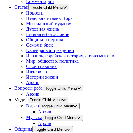
Комментарии
Статьи
Toggle Child Menu
Новости
Недельные главы Торы
Мессианский иудаизм
Духовная жизнь
Библия и богословие
Община и церковь
Семья и брак
Календарь и праздники
Израиль, еврейская история, антисемитизм
Мир, общество, политика
Слово раввина
Интервью
Истории жизни
Архив
Вопросы ребе
Toggle Child Menu
Архив
Медиа
Toggle Child Menu
Видео
Toggle Child Menu
Архив
Музыка
Toggle Child Menu
Архив
Общины
Toggle Child Menu