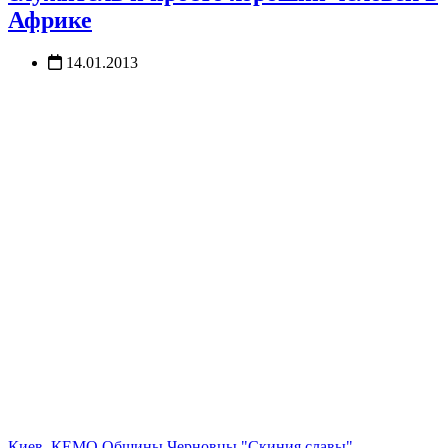
Африке
14.01.2013
Киев. КЕМО
Общины
Черновцы "Скиния славы"