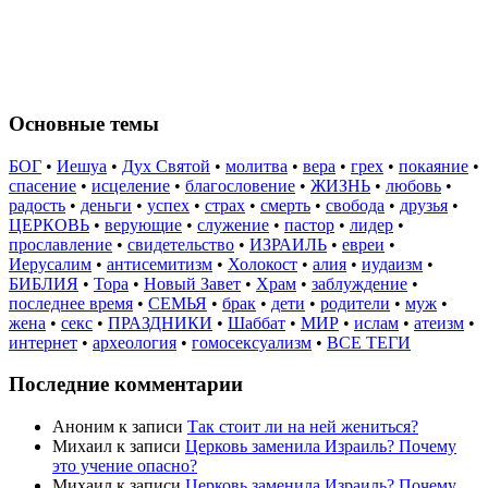
Основные темы
БОГ
•
Иешуа
•
Дух Святой
•
молитва
•
вера
•
грех
•
покаяние
•
спасение
•
исцеление
•
благословение
•
ЖИЗНЬ
•
любовь
•
радость
•
деньги
•
успех
•
страх
•
смерть
•
свобода
•
друзья
•
ЦЕРКОВЬ
•
верующие
•
служение
•
пастор
•
лидер
•
прославление
•
свидетельство
•
ИЗРАИЛЬ
•
евреи
•
Иерусалим
•
антисемитизм
•
Холокост
•
алия
•
иудаизм
•
БИБЛИЯ
•
Тора
•
Новый Завет
•
Храм
•
заблуждение
•
последнее время
•
СЕМЬЯ
•
брак
•
дети
•
родители
•
муж
•
жена
•
секс
•
ПРАЗДНИКИ
•
Шаббат
•
МИР
•
ислам
•
атеизм
•
интернет
•
археология
•
гомосексуализм
•
ВСЕ ТЕГИ
Последние комментарии
Аноним
к записи
Так стоит ли на ней жениться?
Михаил
к записи
Церковь заменила Израиль? Почему
это учение опасно?
Михаил
к записи
Церковь заменила Израиль? Почему