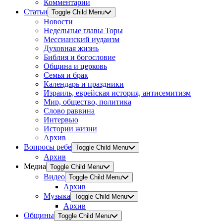
Комментарии
Статьи
Toggle Child Menu
Новости
Недельные главы Торы
Мессианский иудаизм
Духовная жизнь
Библия и богословие
Община и церковь
Семья и брак
Календарь и праздники
Израиль, еврейская история, антисемитизм
Мир, общество, политика
Слово раввина
Интервью
Истории жизни
Архив
Вопросы ребе
Toggle Child Menu
Архив
Медиа
Toggle Child Menu
Видео
Toggle Child Menu
Архив
Музыка
Toggle Child Menu
Архив
Общины
Toggle Child Menu