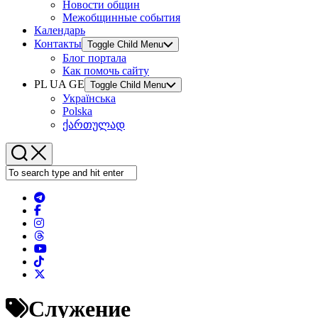
Новости общин
Межобщинные события
Календарь
Контакты
Toggle Child Menu
Блог портала
Как помочь сайту
PL UA GE
Toggle Child Menu
Українська
Polska
ქართულად
Служение