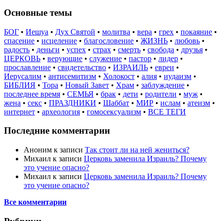
Основные темы
БОГ
•
Иешуа
•
Дух Святой
•
молитва
•
вера
•
грех
•
покаяние
•
спасение
•
исцеление
•
благословение
•
ЖИЗНЬ
•
любовь
•
радость
•
деньги
•
успех
•
страх
•
смерть
•
свобода
•
друзья
•
ЦЕРКОВЬ
•
верующие
•
служение
•
пастор
•
лидер
•
прославление
•
свидетельство
•
ИЗРАИЛЬ
•
евреи
•
Иерусалим
•
антисемитизм
•
Холокост
•
алия
•
иудаизм
•
БИБЛИЯ
•
Тора
•
Новый Завет
•
Храм
•
заблуждение
•
последнее время
•
СЕМЬЯ
•
брак
•
дети
•
родители
•
муж
•
жена
•
секс
•
ПРАЗДНИКИ
•
Шаббат
•
МИР
•
ислам
•
атеизм
•
интернет
•
археология
•
гомосексуализм
•
ВСЕ ТЕГИ
Последние комментарии
Аноним
к записи
Так стоит ли на ней жениться?
Михаил
к записи
Церковь заменила Израиль? Почему
это учение опасно?
Михаил
к записи
Церковь заменила Израиль? Почему
это учение опасно?
Все комментарии