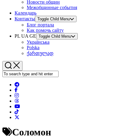
Новости общин
Межобщинные события
Календарь
Контакты
Toggle Child Menu
Блог портала
Как помочь сайту
PL UA GE
Toggle Child Menu
Українська
Polska
ქართულად
Соломон