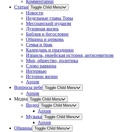
Комментарии
Статьи
Toggle Child Menu
Новости
Недельные главы Торы
Мессианский иудаизм
Духовная жизнь
Библия и богословие
Община и церковь
Семья и брак
Календарь и праздники
Израиль, еврейская история, антисемитизм
Мир, общество, политика
Слово раввина
Интервью
Истории жизни
Архив
Вопросы ребе
Toggle Child Menu
Архив
Медиа
Toggle Child Menu
Видео
Toggle Child Menu
Архив
Музыка
Toggle Child Menu
Архив
Общины
Toggle Child Menu