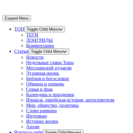
Expand Menu
ТОП
Toggle Child Menu
ТЕГИ
ЛОНГРИДЫ
Комментарии
Статьи
Toggle Child Menu
Новости
Недельные главы Торы
Мессианский иудаизм
Духовная жизнь
Библия и богословие
Община и церковь
Семья и брак
Календарь и праздники
Израиль, еврейская история, антисемитизм
Мир, общество, политика
Слово раввина
Интервью
Истории жизни
Архив
Вопросы ребе
Toggle Child Menu