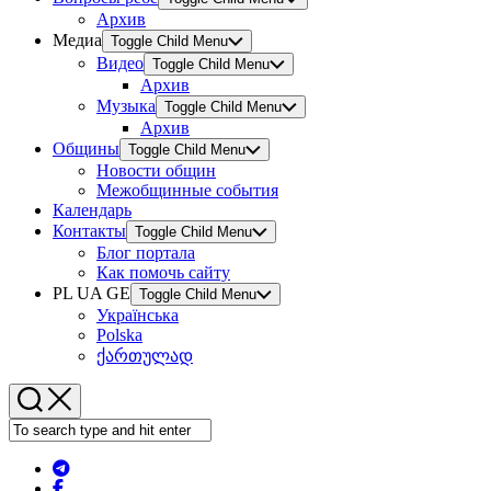
Архив
Медиа
Toggle Child Menu
Видео
Toggle Child Menu
Архив
Музыка
Toggle Child Menu
Архив
Общины
Toggle Child Menu
Новости общин
Межобщинные события
Календарь
Контакты
Toggle Child Menu
Блог портала
Как помочь сайту
PL UA GE
Toggle Child Menu
Українська
Polska
ქართულად