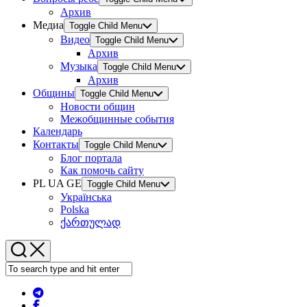
Архив
Медиа
Toggle Child Menu
Видео
Toggle Child Menu
Архив
Музыка
Toggle Child Menu
Архив
Общины
Toggle Child Menu
Новости общин
Межобщинные события
Календарь
Контакты
Toggle Child Menu
Блог портала
Как помочь сайту
PL UA GE
Toggle Child Menu
Українська
Polska
ქართულად