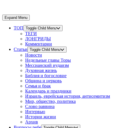
Expand Menu
ТОП
Toggle Child Menu
ТЕГИ
ЛОНГРИДЫ
Комментарии
Статьи
Toggle Child Menu
Новости
Недельные главы Торы
Мессианский иудаизм
Духовная жизнь
Библия и богословие
Община и церковь
Семья и брак
Календарь и праздники
Израиль, еврейская история, антисемитизм
Мир, общество, политика
Слово раввина
Интервью
Истории жизни
Архив
Вопросы ребе
Toggle Child Menu