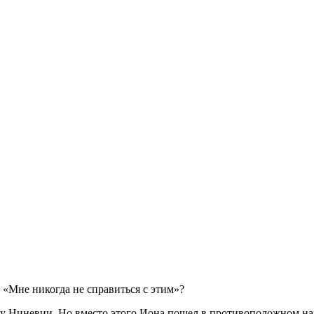
: «Мне никогда не справиться с этим»?
оду Ниневии. Но вместо этого Иона пошел в противоположном на