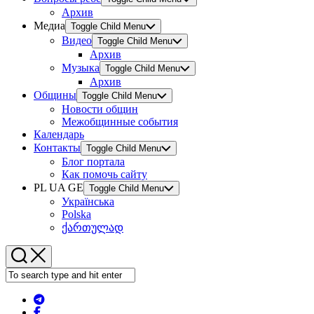
Архив
Медиа
Toggle Child Menu
Видео
Toggle Child Menu
Архив
Музыка
Toggle Child Menu
Архив
Общины
Toggle Child Menu
Новости общин
Межобщинные события
Календарь
Контакты
Toggle Child Menu
Блог портала
Как помочь сайту
PL UA GE
Toggle Child Menu
Українська
Polska
ქართულად