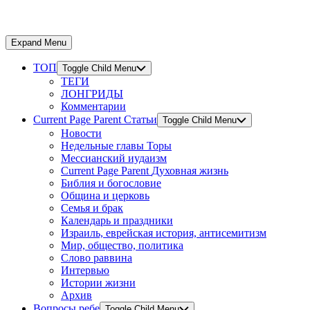
Expand Menu
ТОП
Toggle Child Menu
ТЕГИ
ЛОНГРИДЫ
Комментарии
Current Page Parent
Статьи
Toggle Child Menu
Новости
Недельные главы Торы
Мессианский иудаизм
Current Page Parent
Духовная жизнь
Библия и богословие
Община и церковь
Семья и брак
Календарь и праздники
Израиль, еврейская история, антисемитизм
Мир, общество, политика
Слово раввина
Интервью
Истории жизни
Архив
Вопросы ребе
Toggle Child Menu