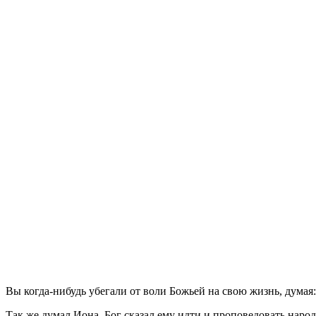
В
ы когда-нибудь убегали от воли Божьей на свою жизнь, думая
Так же думал Иона. Бог сказал ему идти и проповедовать нар