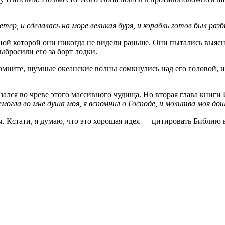
етер, и сделалась на море великая буря, и корабль готов был раз
ной которой они никогда не видели раньше. Они пытались выясн
ыбросили его за борт лодки.
омните, шумные океанские волны сомкнулись над его головой, и
зался во чреве этого массивного чудища. Но вторая глава книги
немогла во мне душа моя, я вспомнил о Господе, и молитва моя до
. Кстати, я думаю, что это хорошая идея — цитировать Библию 