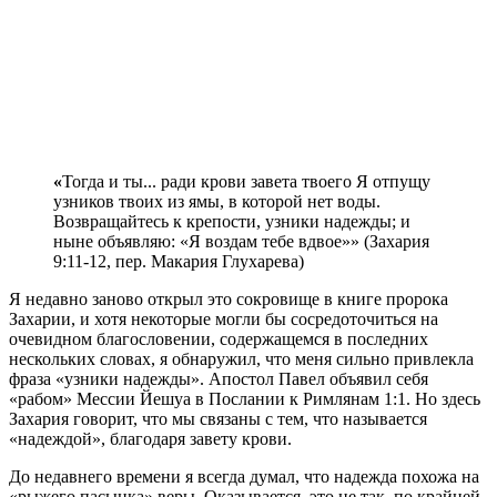
«
Тогда и ты... ради крови завета твоего Я отпущу
узников твоих из ямы, в которой нет воды.
Возвращайтесь к крепости, узники надежды; и
ныне объявляю: «Я воздам тебе вдвое»» (Захария
9:11-12, пер. Макария Глухарева)
Я
недавно заново открыл это сокровище в книге пророка
Захарии, и хотя некоторые могли бы сосредоточиться на
очевидном благословении, содержащемся в последних
нескольких словах, я обнаружил, что меня сильно привлекла
фраза «узники надежды». Апостол Павел объявил себя
«рабом» Мессии Йешуа в Послании к Римлянам 1:1. Но здесь
Захария говорит, что мы связаны с тем, что называется
«надеждой», благодаря завету крови.
До недавнего времени я всегда думал, что надежда похожа на
«рыжего пасынка» веры. Оказывается, это не так, по крайней