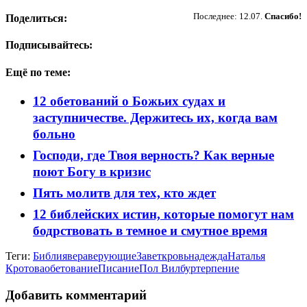
Пожертвовать
Последнее: 12.07.
Спасибо!
Поделиться:
Подписывайтесь:
Ещё по теме:
12 обетований о Божьих судах и
заступничестве. Держитесь их, когда вам
больно
Господи, где Твоя верность? Как верные
поют Богу в кризис
Пять молитв для тех, кто ждет
12 библейских истин, которые помогут нам
бодрствовать в темное и смутное время
Теги:
Библия
вера
верующие
Завет
кровь
надежда
Наталья
Кротова
обетование
Писание
Пол Вилбур
терпение
Добавить комментарий