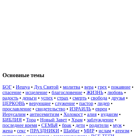
Основные темы
БОГ
•
Иешуа
•
Дух Святой
•
молитва
•
вера
•
грех
•
покаяние
•
спасение
•
исцеление
•
благословение
•
ЖИЗНЬ
•
любовь
•
радость
•
деньги
•
успех
•
страх
•
смерть
•
свобода
•
друзья
•
ЦЕРКОВЬ
•
верующие
•
служение
•
пастор
•
лидер
•
прославление
•
свидетельство
•
ИЗРАИЛЬ
•
евреи
•
Иерусалим
•
антисемитизм
•
Холокост
•
алия
•
иудаизм
•
БИБЛИЯ
•
Тора
•
Новый Завет
•
Храм
•
заблуждение
•
последнее время
•
СЕМЬЯ
•
брак
•
дети
•
родители
•
муж
•
жена
•
секс
•
ПРАЗДНИКИ
•
Шаббат
•
МИР
•
ислам
•
атеизм
•