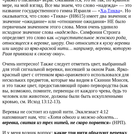
мере, на мой взгляд. Все мы знаем, что слово «надежда» — это
название государственного гимна Израиля — «
Ха-Тиква
». Но
оказывается, что слово «Тиква» (H8615) имеет два значения; и
значение «ожидание» или «отношение ожидания» НЕ было
первичным значением этого слова. Меня очень удивило
исходное значение слова
«надежда»
. Симфония Стронга
определяет это слово как
«существительное женского рода,
относящееся к веревке, шнуру. Оно относится к куску веревки
или шнура из ярко-красной нити… например, веревки, которую
Раав привязала к своему окну»
.
Очень интересно! Также следует отметить цвет, выбранный
для этой сигнальной веревки, висевшей за окном Раав. Ярко-
красный цвет с оттенком ярко-оранжевого использовался для
нескольких предметов, которые мы видим в Скинии Моисея,
и это также цвет, предоставляющий право первородства (как
вы, возможно, помните, первенцы от каждого чрева, будь то
человек или животное, должны были быть искупленными
кровью, см. Исход 13:12-13).
Веревка не состоит из одной нити. Экклезиаст 4:12
напоминает нам, что:
«Хотя одного и можно одолеть…
веревка, свитая из трех нитей, не скоро порвется
»
(НРП).
И у меня возник вопрос:
какие три нити образуют веревку