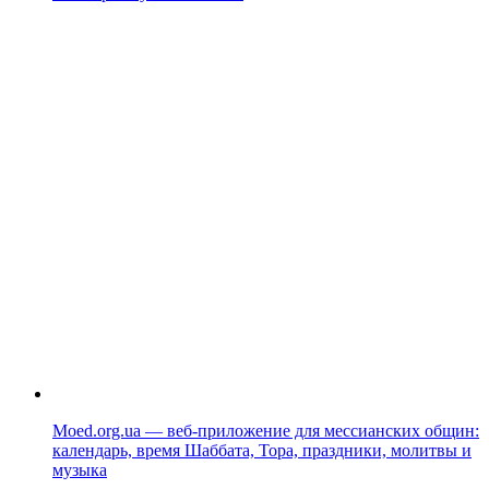
Moed.org.ua — веб-приложение для мессианских общин:
календарь, время Шаббата, Тора, праздники, молитвы и
музыка