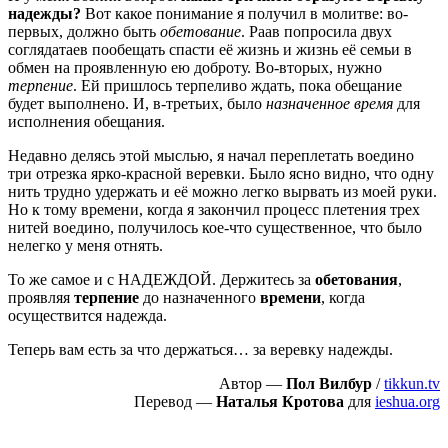
надежды?
Вот какое понимание я получил в молитве: во-
первых, должно быть
обетование
. Раав попросила двух
соглядатаев пообещать спасти её жизнь и жизнь её семьи в
обмен на проявленную ею доброту. Во-вторых, нужно
терпение
. Ей пришлось терпеливо ждать, пока обещание
будет выполнено. И, в-третьих, было
назначенное время
для
исполнения обещания.
Недавно делясь этой мыслью, я начал переплетать воедино
три отрезка ярко-красной веревки. Было ясно видно, что одну
нить трудно удержать и её можно легко вырвать из моей руки.
Но к тому времени, когда я закончил процесс плетения трех
нитей воедино, получилось кое-что существенное, что было
нелегко у меня отнять.
То же самое и с НАДЕЖДОЙ. Держитесь за
обетования
,
проявляя
терпение
до назначенного
времени
, когда
осуществится надежда.
Теперь вам есть за что держаться… за веревку надежды.
Автор —
Пол Вилбур
/
tikkun.tv
Перевод —
Наталья Кротова
для
ieshua.org