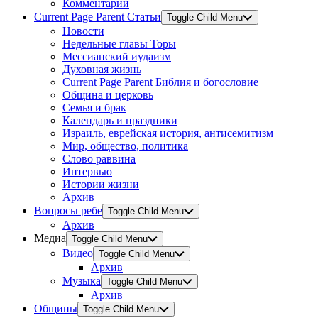
Комментарии
Current Page Parent
Статьи
Toggle Child Menu
Новости
Недельные главы Торы
Мессианский иудаизм
Духовная жизнь
Current Page Parent
Библия и богословие
Община и церковь
Семья и брак
Календарь и праздники
Израиль, еврейская история, антисемитизм
Мир, общество, политика
Слово раввина
Интервью
Истории жизни
Архив
Вопросы ребе
Toggle Child Menu
Архив
Медиа
Toggle Child Menu
Видео
Toggle Child Menu
Архив
Музыка
Toggle Child Menu
Архив
Общины
Toggle Child Menu