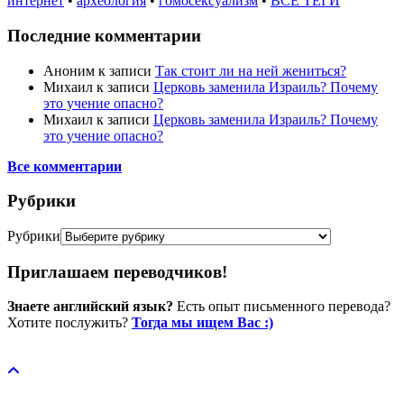
интернет
•
археология
•
гомосексуализм
•
ВСЕ ТЕГИ
Последние комментарии
Аноним
к записи
Так стоит ли на ней жениться?
Михаил
к записи
Церковь заменила Израиль? Почему
это учение опасно?
Михаил
к записи
Церковь заменила Израиль? Почему
это учение опасно?
Все комментарии
Рубрики
Рубрики
Приглашаем переводчиков!
Знаете английский язык?
Есть опыт письменного перевода?
Хотите послужить?
Тогда мы ищем Вас :)
Пожертвовать / donate