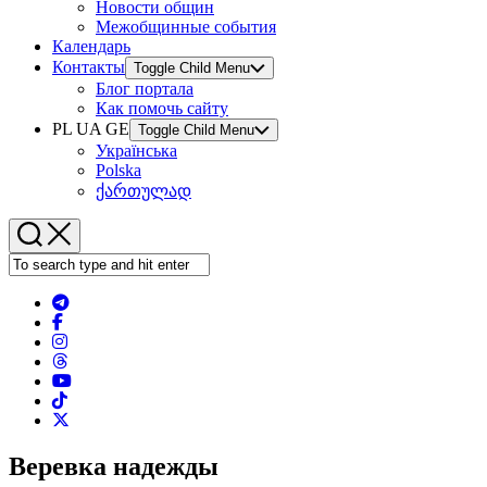
Новости общин
Межобщинные события
Календарь
Контакты
Toggle Child Menu
Блог портала
Как помочь сайту
PL UA GE
Toggle Child Menu
Українська
Polska
ქართულად
Веревка надежды