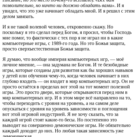
позволительно, но ничто ни должно обладать вами»
. И я
увидел, что это уже начинает обладать мной. И я решил с этим
делом завязать.
И я не такой волевой человек, откровенно скажу. Но
поскольку я это сделал перед Богом, я просил, чтобы Господь
мне помог, то фактически с тех пор я не играл ни в какие
компьютерные игры, с 1989-го года. Но это Божья защита,
просто сверхъестественная Божья защита.
Я думаю, что вообще империя компьютерных игр, — моё
личное мнение, — она задумана не Богом. И те безобидные
игры, которые созданы для развития как бы хороших навыков
у детей или обучения чему-то, когда человек начинает в них
глубоко входить — он входит в мир компьютерных игр. Он не
просто остаётся в пределах вот этой на тот момент полезной
игры. Это просто двери, которые открываются перед ним в
мир компьютерных игр. И в этом мире всё направлено на то,
чтобы переходить с уровня на уровень, а на самом деле
опускаться с уровня на уровень зависимости и поглощения
вот этой игровой индустрией. Я не хочу сказать, что за
каждой игрой стоят какие-то бесы. Но постепенно это
выводит на совершенно демонические игры. Не обязательно
каждый доходит до них. Но любая такая зависимость уже
демоническая.