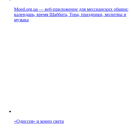
Moed.org.ua — веб-приложение для мессианских общин:
календарь, время Шаббата, Тора, праздники, молитвы и
музыка
«Одиссея» и конец света