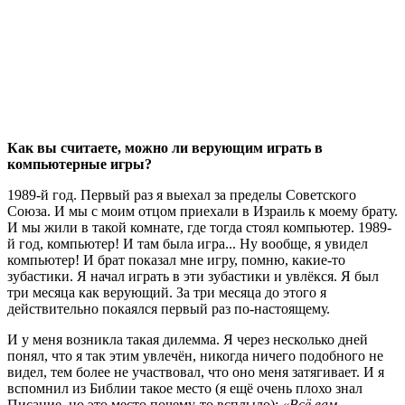
Как вы считаете, можно ли верующим играть в
компьютерные игры?
1989
-й год. Первый раз я выехал за пределы Советского
Союза. И мы с моим отцом приехали в Израиль к моему брату.
И мы жили в такой комнате, где тогда стоял компьютер. 1989-
й год, компьютер! И там была игра... Ну вообще, я увидел
компьютер! И брат показал мне игру, помню, какие-то
зубастики. Я начал играть в эти зубастики и увлёкся. Я был
три месяца как верующий. За три месяца до этого я
действительно покаялся первый раз по-настоящему.
И у меня возникла такая дилемма. Я через несколько дней
понял, что я так этим увлечён, никогда ничего подобного не
видел, тем более не участвовал, что оно меня затягивает. И я
вспомнил из Библии такое место (я ещё очень плохо знал
Писание, но это место почему-то всплыло):
«Всё вам