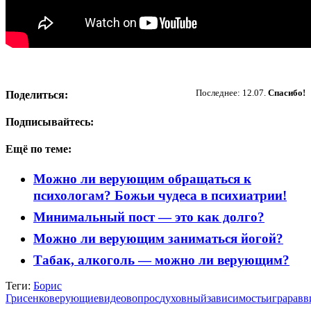
Пожертвовать
Последнее: 12.07.
Спасибо!
Поделиться:
Подписывайтесь:
Ещё по теме:
Можно ли верующим обращаться к
психологам? Божьи чудеса в психиатрии!
Минимальный пост — это как долго?
Можно ли верующим заниматься йогой?
Табак, алкоголь — можно ли верующим?
Теги:
Борис
Грисенко
верующие
видео
вопрос
духовный
зависимость
игра
равв