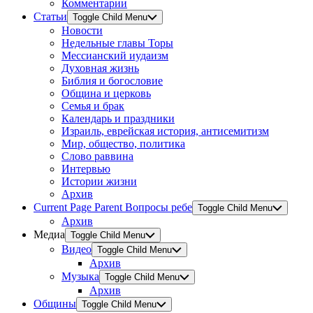
Комментарии
Статьи
Toggle Child Menu
Новости
Недельные главы Торы
Мессианский иудаизм
Духовная жизнь
Библия и богословие
Община и церковь
Семья и брак
Календарь и праздники
Израиль, еврейская история, антисемитизм
Мир, общество, политика
Слово раввина
Интервью
Истории жизни
Архив
Current Page Parent
Вопросы ребе
Toggle Child Menu
Архив
Медиа
Toggle Child Menu
Видео
Toggle Child Menu
Архив
Музыка
Toggle Child Menu
Архив
Общины
Toggle Child Menu