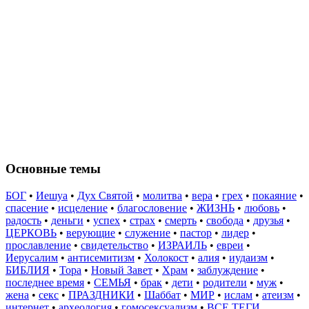
Основные темы
БОГ
•
Иешуа
•
Дух Святой
•
молитва
•
вера
•
грех
•
покаяние
•
спасение
•
исцеление
•
благословение
•
ЖИЗНЬ
•
любовь
•
радость
•
деньги
•
успех
•
страх
•
смерть
•
свобода
•
друзья
•
ЦЕРКОВЬ
•
верующие
•
служение
•
пастор
•
лидер
•
прославление
•
свидетельство
•
ИЗРАИЛЬ
•
евреи
•
Иерусалим
•
антисемитизм
•
Холокост
•
алия
•
иудаизм
•
БИБЛИЯ
•
Тора
•
Новый Завет
•
Храм
•
заблуждение
•
последнее время
•
СЕМЬЯ
•
брак
•
дети
•
родители
•
муж
•
жена
•
секс
•
ПРАЗДНИКИ
•
Шаббат
•
МИР
•
ислам
•
атеизм
•
интернет
•
археология
•
гомосексуализм
•
ВСЕ ТЕГИ