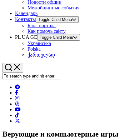
Новости общин
Межобщинные события
Календарь
Контакты
Toggle Child Menu
Блог портала
Как помочь сайту
PL UA GE
Toggle Child Menu
Українська
Polska
ქართულად
Верующие и компьютерные игры