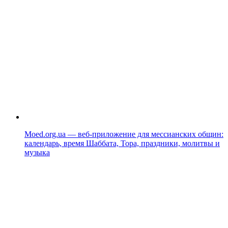
Moed.org.ua — веб-приложение для мессианских общин:
календарь, время Шаббата, Тора, праздники, молитвы и
музыка