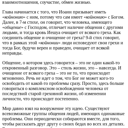
взаимоотношения, соучастие, обмен жизнью.
Глава начинается с того, что Иоанн призывает иметь
«
койнонию
» с ним, потому что сам имеет «
койнонию
» с Богом.
Далее, в 7-м стихе, он говорит, что человека, имеющего
«
общение
» с Господом, отличает наличие общения с другими
людьми, и тогда кровь Иешуа очищает от всякого греха. Как
соединить общение и очищение от греха? 9-й стих говорит,
что в рамках этой «
койнонии
» люди исповедуют свои грехи и
тогда Бог, будучи верен и праведен, очищает от всякой
неправды.
Общение, о котором здесь говорится – это не один какой-то
откровенный разговор. Это – стиль жизни, это – навсегда. И
очищение от всякого греха – это не то, что происходит
мгновенно. Речь не идет о том, что Бог не может кого-то
освободить от какой-то проблемы сразу. Просто, здесь больше
говориться о комплексном освобождении человека от
последствий старой греховной жизни, об изменении
личности, что происходит постепенно.
Мир давно взял на вооружение эту идею. Существуют
всевозможные группы общения людей, имеющих одинаковые
проблемы. Они периодически собираются вместе, для того,
чтобы рассказать друг другу о своих бедах во всех их деталях.