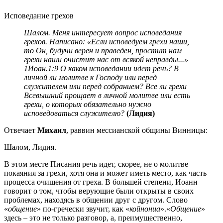
Исповедание грехов
Шалом. Меня интересует вопрос исповедания
грехов. Написано: «Если исповедуем грехи наши,
то Он, будучи верен и праведен, простит нам
грехи наши очистит нас от всякой неправды...»
1Иоан.1:9 О каком исповедании идет речь? В
личной ли молитве к Господу или перед
служителем или перед собранием? Все ли грехи
Всевышний прощает в личной молитве или есть
грехи, о которых обязательно нужно
исповедоваться служителю?
(Лидия)
Отвечает
Михаил
, раввин мессианской общины Винницы:
Шалом, Лидия.
В этом месте Писания речь идет, скорее, не о молитве
покаяния за грехи, хотя она и может иметь место, как часть
процесса очищения от греха. В большей степени, Иоанн
говорит о том, чтобы верующие были открыты в своих
проблемах, находясь в общении друг с другом. Слово
«
общение
» по-гречески звучит, как «
койнониа
».«
Общение
»
здесь – это не только разговор, а, преимущественно,