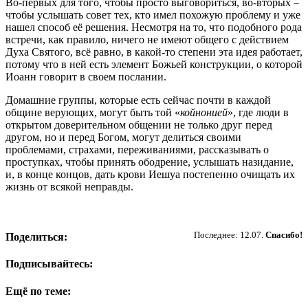
Во-первых для того, чтобы просто выговориться, во-вторых –
чтобы услышать совет тех, кто имел похожую проблему и уже
нашел способ её решения. Несмотря на то, что подобного рода
встречи, как правило, ничего не имеют общего с действием
Духа Святого, всё равно, в какой-то степени эта идея работает,
потому что в ней есть элемент Божьей конструкции, о которой
Иоанн говорит в своем послании.
Домашние группы, которые есть сейчас почти в каждой
общине верующих, могут быть той «
койнонией
», где люди в
открытом доверительном общении не только друг перед
другом, но и перед Богом, могут делиться своими
проблемами, страхами, переживаниями, рассказывать о
проступках, чтобы принять ободрение, услышать назидание,
и, в конце концов, дать крови Иешуа постепенно очищать их
жизнь от всякой неправды.
Пожертвовать
Последнее: 12.07.
Спасибо!
Поделиться:
Подписывайтесь:
Ещё по теме: