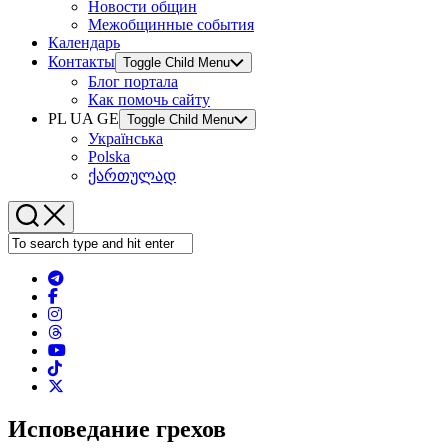
Новости общин
Межобщинные события
Календарь
Контакты
Toggle Child Menu
Блог портала
Как помочь сайту
PL UA GE
Toggle Child Menu
Українська
Polska
ქართულად
Исповедание грехов