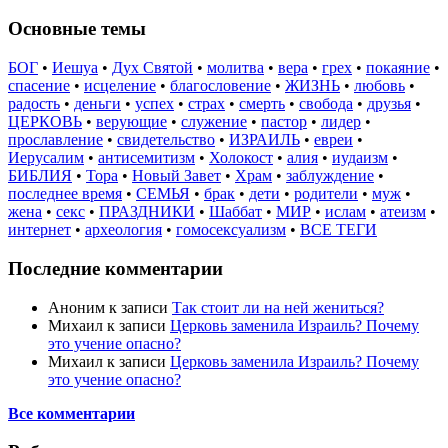
Основные темы
БОГ
•
Иешуа
•
Дух Святой
•
молитва
•
вера
•
грех
•
покаяние
•
спасение
•
исцеление
•
благословение
•
ЖИЗНЬ
•
любовь
•
радость
•
деньги
•
успех
•
страх
•
смерть
•
свобода
•
друзья
•
ЦЕРКОВЬ
•
верующие
•
служение
•
пастор
•
лидер
•
прославление
•
свидетельство
•
ИЗРАИЛЬ
•
евреи
•
Иерусалим
•
антисемитизм
•
Холокост
•
алия
•
иудаизм
•
БИБЛИЯ
•
Тора
•
Новый Завет
•
Храм
•
заблуждение
•
последнее время
•
СЕМЬЯ
•
брак
•
дети
•
родители
•
муж
•
жена
•
секс
•
ПРАЗДНИКИ
•
Шаббат
•
МИР
•
ислам
•
атеизм
•
интернет
•
археология
•
гомосексуализм
•
ВСЕ ТЕГИ
Последние комментарии
Аноним
к записи
Так стоит ли на ней жениться?
Михаил
к записи
Церковь заменила Израиль? Почему
это учение опасно?
Михаил
к записи
Церковь заменила Израиль? Почему
это учение опасно?
Все комментарии