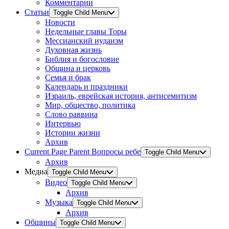
Комментарии
Статьи
Toggle Child Menu
Новости
Недельные главы Торы
Мессианский иудаизм
Духовная жизнь
Библия и богословие
Община и церковь
Семья и брак
Календарь и праздники
Израиль, еврейская история, антисемитизм
Мир, общество, политика
Слово раввина
Интервью
Истории жизни
Архив
Current Page Parent
Вопросы ребе
Toggle Child Menu
Архив
Медиа
Toggle Child Menu
Видео
Toggle Child Menu
Архив
Музыка
Toggle Child Menu
Архив
Общины
Toggle Child Menu