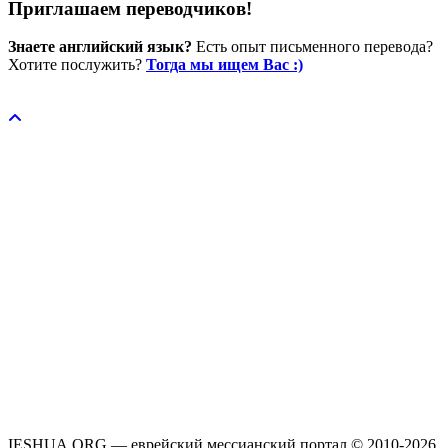
Приглашаем переводчиков!
Знаете английский язык?
Есть опыт письменного перевода?
Хотите послужить?
Тогда мы ищем Вас :)
Пожертвовать / donate
IESHUA.ORG — еврейский мессианский портал © 2010-2026.