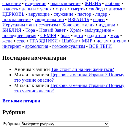
спасение
•
исцеление
•
благословение
•
ЖИЗНЬ
•
любовь
•
радость
•
деньги
•
успех
•
страх
•
смерть
•
свобода
•
друзья
•
ЦЕРКОВЬ
•
верующие
•
служение
•
пастор
•
лидер
•
прославление
•
свидетельство
•
ИЗРАИЛЬ
•
евреи
•
Иерусалим
•
антисемитизм
•
Холокост
•
алия
•
иудаизм
•
БИБЛИЯ
•
Тора
•
Новый Завет
•
Храм
•
заблуждение
•
последнее время
•
СЕМЬЯ
•
брак
•
дети
•
родители
•
муж
•
жена
•
секс
•
ПРАЗДНИКИ
•
Шаббат
•
МИР
•
ислам
•
атеизм
•
интернет
•
археология
•
гомосексуализм
•
ВСЕ ТЕГИ
Последние комментарии
Аноним
к записи
Так стоит ли на ней жениться?
Михаил
к записи
Церковь заменила Израиль? Почему
это учение опасно?
Михаил
к записи
Церковь заменила Израиль? Почему
это учение опасно?
Все комментарии
Рубрики
Рубрики