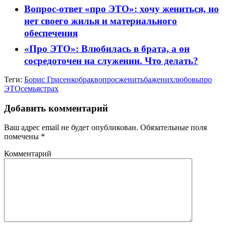
Вопрос-ответ «про ЭТО»: хочу жениться, но
нет своего жилья и материального
обеспечения
«Про ЭТО»: Влюбилась в брата, а он
сосредоточен на служении. Что делать?
Теги:
Борис Грисенко
брак
вопрос
женитьба
жених
любовь
про
ЭТО
семья
страх
Добавить комментарий
Ваш адрес email не будет опубликован.
Обязательные поля
помечены
*
Комментарий