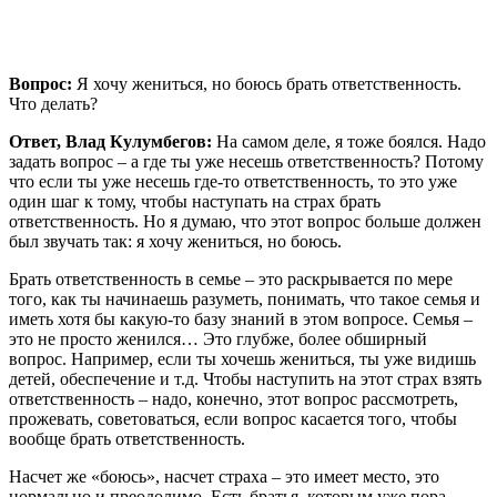
Вопрос:
Я хочу жениться, но боюсь брать ответственность.
Что делать?
Ответ, Влад Кулумбегов:
На самом деле, я тоже боялся. Надо
задать вопрос – а где ты уже несешь ответственность? Потому
что если ты уже несешь где-то ответственность, то это уже
один шаг к тому, чтобы наступать на страх брать
ответственность. Но я думаю, что этот вопрос больше должен
был звучать так: я хочу жениться, но боюсь.
Брать ответственность в семье – это раскрывается по мере
того, как ты начинаешь разуметь, понимать, что такое семья и
иметь хотя бы какую-то базу знаний в этом вопросе. Семья –
это не просто женился… Это глубже, более обширный
вопрос. Например, если ты хочешь жениться, ты уже видишь
детей, обеспечение и т.д. Чтобы наступить на этот страх взять
ответственность – надо, конечно, этот вопрос рассмотреть,
прожевать, советоваться, если вопрос касается того, чтобы
вообще брать ответственность.
Насчет же «боюсь», насчет страха – это имеет место, это
нормально и преодолимо. Есть братья, которым уже пора