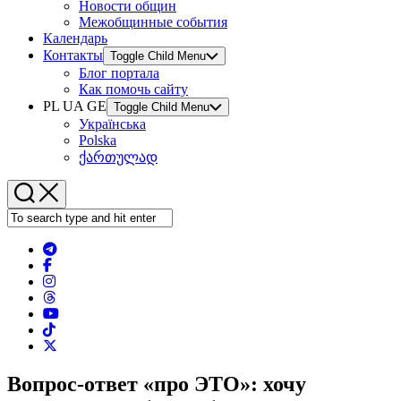
Новости общин
Межобщинные события
Календарь
Контакты
Toggle Child Menu
Блог портала
Как помочь сайту
PL UA GE
Toggle Child Menu
Українська
Polska
ქართულად
Вопрос-ответ «про ЭТО»: хочу