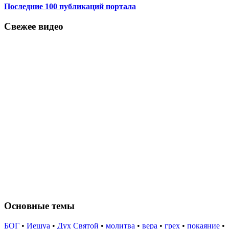
Последние 100 публикаций портала
Свежее видео
Основные темы
БОГ
•
Иешуа
•
Дух Святой
•
молитва
•
вера
•
грех
•
покаяние
•