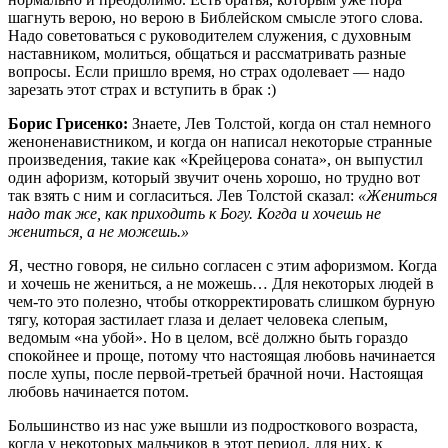
шагнуть верою, но верою в Библейском смысле этого слова.
Надо советоваться с руководителем служения, с духовным
наставником, молиться, общаться и рассматривать разные
вопросы. Если пришло время, но страх одолевает — надо
зарезать этот страх и вступить в брак :)
Борис Грисенко:
Знаете, Лев Толстой, когда он стал немного
женоненавистником, и когда он написал некоторые странные
произведения, такие как «Крейцерова соната», он выпустил
один афоризм, который звучит очень хорошо, но трудно вот
так взять с ним и согласиться. Лев Толстой сказал:
«Жениться
надо так же, как приходить к Богу. Когда и хочешь не
жениться, а не можешь.»
Я, честно говоря, не сильно согласен с этим афоризмом. Когда
и хочешь не жениться, а не можешь… Для некоторых людей в
чем-то это полезно, чтобы откорректировать слишком бурную
тягу, которая застилает глаза и делает человека слепым,
ведомым «на убой». Но в целом, всё должно быть гораздо
спокойнее и проще, потому что настоящая любовь начинается
после хупы, после первой-третьей брачной ночи. Настоящая
любовь начинается потом.
Большинство из нас уже вышли из подросткового возраста,
когда у некоторых мальчиков в этот период, для них, к