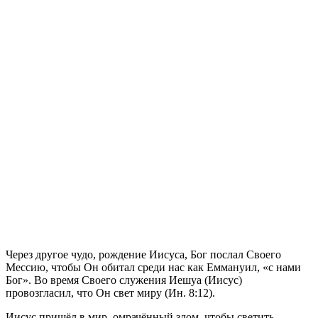
Ч
ерез другое чудо, рождение Иисуса, Бог послал Своего
Мессию, чтобы Он обитал среди нас как Еммануил, «с нами
Бог». Во время Своего служения Иешуа (Иисус)
провозгласил, что Он свет миру (Ин. 8:12).
Иисус пришёл в мир, омрачённый злом, чтобы светить