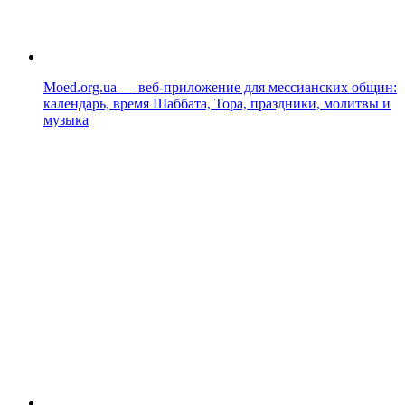
Moed.org.ua — веб-приложение для мессианских общин:
календарь, время Шаббата, Тора, праздники, молитвы и
музыка