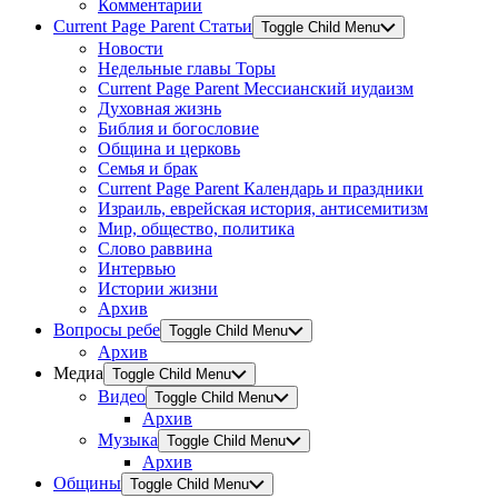
Комментарии
Current Page Parent
Статьи
Toggle Child Menu
Новости
Недельные главы Торы
Current Page Parent
Мессианский иудаизм
Духовная жизнь
Библия и богословие
Община и церковь
Семья и брак
Current Page Parent
Календарь и праздники
Израиль, еврейская история, антисемитизм
Мир, общество, политика
Слово раввина
Интервью
Истории жизни
Архив
Вопросы ребе
Toggle Child Menu
Архив
Медиа
Toggle Child Menu
Видео
Toggle Child Menu
Архив
Музыка
Toggle Child Menu
Архив
Общины
Toggle Child Menu