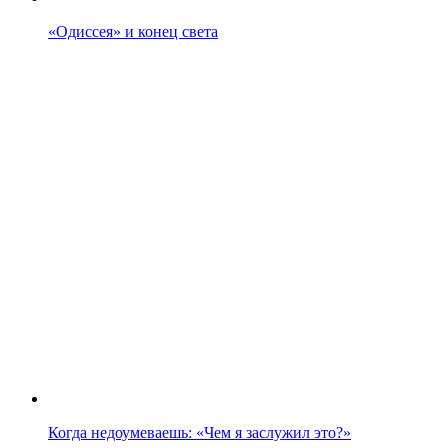
«Одиссея» и конец света
Когда недоумеваешь: «Чем я заслужил это?»