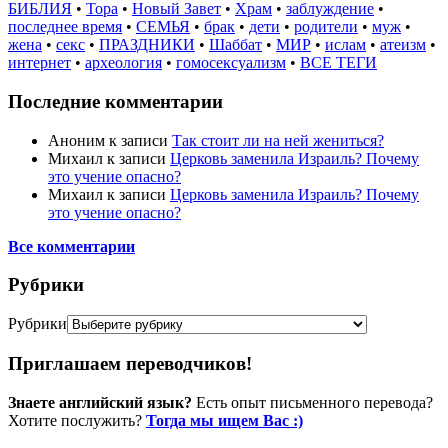
БИБЛИЯ
•
Тора
•
Новый Завет
•
Храм
•
заблуждение
•
последнее время
•
СЕМЬЯ
•
брак
•
дети
•
родители
•
муж
•
жена
•
секс
•
ПРАЗДНИКИ
•
Шаббат
•
МИР
•
ислам
•
атеизм
•
интернет
•
археология
•
гомосексуализм
•
ВСЕ ТЕГИ
Последние комментарии
Аноним
к записи
Так стоит ли на ней жениться?
Михаил
к записи
Церковь заменила Израиль? Почему
это учение опасно?
Михаил
к записи
Церковь заменила Израиль? Почему
это учение опасно?
Все комментарии
Рубрики
Рубрики
Приглашаем переводчиков!
Знаете английский язык?
Есть опыт письменного перевода?
Хотите послужить?
Тогда мы ищем Вас :)