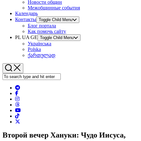
Новости общин
Межобщинные события
Календарь
Контакты
Toggle Child Menu
Блог портала
Как помочь сайту
PL UA GE
Toggle Child Menu
Українська
Polska
ქართულად
Второй вечер Хануки: Чудо Иисуса,