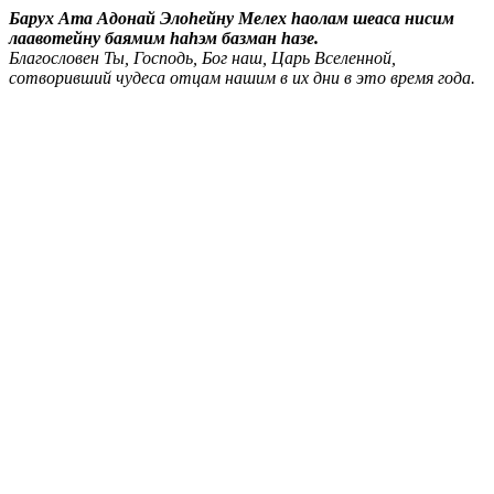
Барух Ата Адонай Элоhейну Мелех hаолам шеаса нисим
лаавотейну баямим hаhэм базман hазе.
Благословен Ты, Господь, Бог наш, Царь Вселенной,
сотворивший чудеса отцам нашим в их дни в это время года.