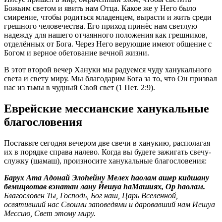
Божьим светом и явить нам Отца. Какое же у Него было
смирение, чтобы родиться младенцем, вырасти и жить среди
грешного человечества. Его приход принёс нам светлую
надежду для нашего отчаянного положения как грешников,
отделённых от Бога. Через Него верующие имеют общение с
Богом и верное обетование вечной жизни.
В этот второй вечер Хануки мы радуемся чуду ханукального
света и свету миру. Мы благодарим Бога за то, что Он призвал
нас из тьмы в чудный Свой свет (1 Пет. 2:9).
Еврейские мессианские ханукальные
благословения
Поставьте сегодня вечером две свечи в ханукию, располагая
их в порядке справа налево. Когда вы будете зажигать свечу-
служку (шамаш), произносите ханукальные благословения:
Барух Ата Адонай Элоhейну Мелех hаолам ашер кидшану
бемицвотав вэнатан лану Йешуа hаМашиях, Ор hаолам.
Благословен Ты, Господь, Бог наш, Царь Вселенной,
освятивший нас Своими заповедями и даровавший нам Иешуа
Мессию, Свет этому миру.