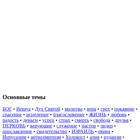
Основные темы
БОГ
•
Иешуа
•
Дух Святой
•
молитва
•
вера
•
грех
•
покаяние
•
спасение
•
исцеление
•
благословение
•
ЖИЗНЬ
•
любовь
•
радость
•
деньги
•
успех
•
страх
•
смерть
•
свобода
•
друзья
•
ЦЕРКОВЬ
•
верующие
•
служение
•
пастор
•
лидер
•
прославление
•
свидетельство
•
ИЗРАИЛЬ
•
евреи
•
Иерусалим
•
антисемитизм
•
Холокост
•
алия
•
иудаизм
•