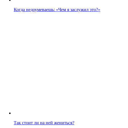
Когда недоумеваешь: «Чем я заслужил это?»
Так стоит ли на ней жениться?