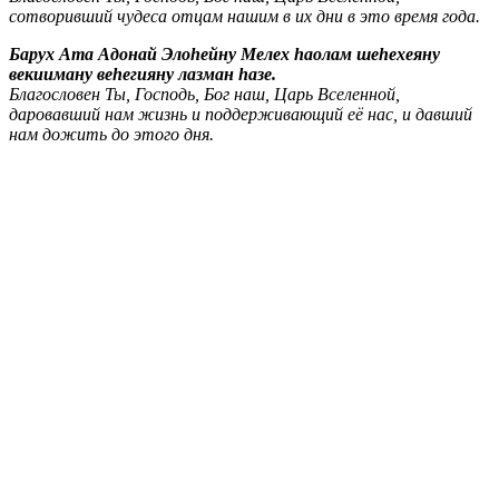
сотворивший чудеса отцам нашим в их дни в это время года.
Барух Ата Адонай Элоhейну Мелех hаолам шеhехеяну
векииману веhегияну лазман hазе.
Благословен Ты, Господь, Бог наш, Царь Вселенной,
даровавший нам жизнь и поддерживающий её нас, и давший
нам дожить до этого дня.