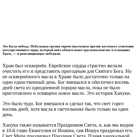
Это была победа. Небольшая группа евреев выступила против жестокого угнетения
могущественного царя, который ввёл обязательное идолопоклонство и осквернил
Храм, — и революционеры победили.
Х
рам был осквернён. Еврейские сердца страстно желали
очистить его и представить пригодным для Святого Бога. Но
не осквернённого масла в Храме было достаточно только на
один единственный день. Бог вмешался и обеспечил восемь
дней света из однодневной порции масла, пока не было
приготовлено и освящено новое масло. Это история Хануки.
Это было чудо. Бог вмешался и сделал так, что свет горел
восемь дней, хотя масла в светильнике было только на один
день.
Ханука также называется Праздником Света, и, как мы видим
в 10-й главе Евангелия от Иоанна, сам Иешуа праздновал его.
Свет Мира праздновал Праздник Света. Пламя ханукальной