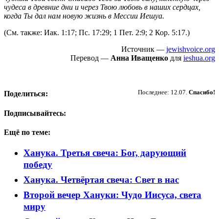
чудеса в древние дни и через Твою любовь в наших сердцах,
когда Ты дал нам новую жизнь в Мессии Иешуа.
(См. также: Иак. 1:17; Пс. 17:29; 1 Пет. 2:9; 2 Кор. 5:17.)
Источник —
jewishvoice.org
Перевод —
Анна Иващенко
для
ieshua.org
Пожертвовать
Последнее: 12.07.
Спасибо!
Поделиться:
Подписывайтесь:
Ещё по теме:
Ханука. Третья свеча: Бог, дарующий
победу
Ханука. Четвёртая свеча: Свет в нас
Второй вечер Хануки: Чудо Иисуса, света
миру