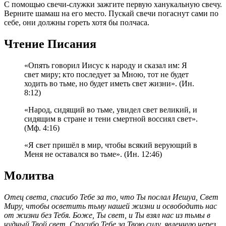
С помощью свечи-служки зажгите первую ханукальную свечу.
Верните шамаш на его место. Пускай свечи погаснут сами по
себе, они должны гореть хотя бы полчаса.
Чтение Писания
«Опять говорил Иисус к народу и сказал им: Я
свет миру; кто последует за Мною, тот не будет
ходить во тьме, но будет иметь свет жизни». (Ин.
8:12)
«Народ, сидящий во тьме, увидел свет великий, и
сидящим в стране и тени смертной воссиял свет».
(Мф. 4:16)
«Я свет пришёл в мир, чтобы всякий верующий в
Меня не оставался во тьме». (Ин. 12:46)
Молитва
Отец света, спасибо Тебе за то, что Ты послал Иешуа, Свет
Миру, чтобы осветить тьму нашей жизни и освободить нас
от жизни без Тебя. Боже, Ты свет, и Ты взял нас из тьмы в
чудный Твой свет. Спасибо Тебе за Твою силу, явленную через