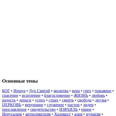
Основные темы
БОГ
•
Иешуа
•
Дух Святой
•
молитва
•
вера
•
грех
•
покаяние
•
спасение
•
исцеление
•
благословение
•
ЖИЗНЬ
•
любовь
•
радость
•
деньги
•
успех
•
страх
•
смерть
•
свобода
•
друзья
•
ЦЕРКОВЬ
•
верующие
•
служение
•
пастор
•
лидер
•
прославление
•
свидетельство
•
ИЗРАИЛЬ
•
евреи
•
Иерусалим
•
антисемитизм
•
Холокост
•
алия
•
иудаизм
•