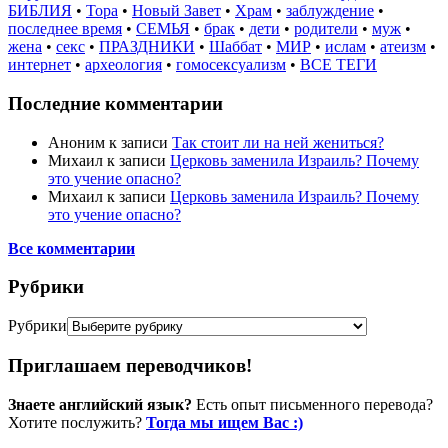
БИБЛИЯ
•
Тора
•
Новый Завет
•
Храм
•
заблуждение
•
последнее время
•
СЕМЬЯ
•
брак
•
дети
•
родители
•
муж
•
жена
•
секс
•
ПРАЗДНИКИ
•
Шаббат
•
МИР
•
ислам
•
атеизм
•
интернет
•
археология
•
гомосексуализм
•
ВСЕ ТЕГИ
Последние комментарии
Аноним
к записи
Так стоит ли на ней жениться?
Михаил
к записи
Церковь заменила Израиль? Почему
это учение опасно?
Михаил
к записи
Церковь заменила Израиль? Почему
это учение опасно?
Все комментарии
Рубрики
Рубрики
Приглашаем переводчиков!
Знаете английский язык?
Есть опыт письменного перевода?
Хотите послужить?
Тогда мы ищем Вас :)