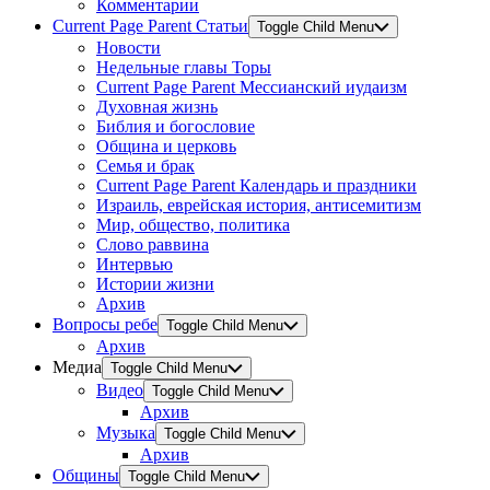
Комментарии
Current Page Parent
Статьи
Toggle Child Menu
Новости
Недельные главы Торы
Current Page Parent
Мессианский иудаизм
Духовная жизнь
Библия и богословие
Община и церковь
Семья и брак
Current Page Parent
Календарь и праздники
Израиль, еврейская история, антисемитизм
Мир, общество, политика
Слово раввина
Интервью
Истории жизни
Архив
Вопросы ребе
Toggle Child Menu
Архив
Медиа
Toggle Child Menu
Видео
Toggle Child Menu
Архив
Музыка
Toggle Child Menu
Архив
Общины
Toggle Child Menu