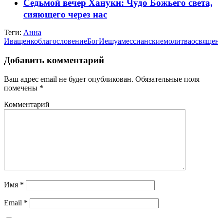
Седьмой вечер Хануки: Чудо Божьего света,
сияющего через нас
Теги:
Анна
Иващенко
благословение
Бог
Иешуа
мессианские
молитва
освяще
Добавить комментарий
Ваш адрес email не будет опубликован.
Обязательные поля
помечены
*
Комментарий
Имя
*
Email
*