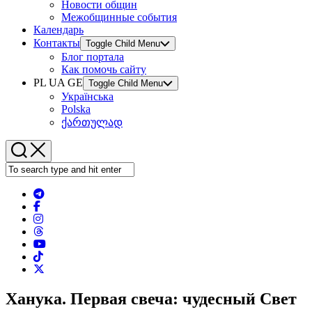
Новости общин
Межобщинные события
Календарь
Контакты
Toggle Child Menu
Блог портала
Как помочь сайту
PL UA GE
Toggle Child Menu
Українська
Polska
ქართულად
Ханука. Первая свеча: чудесный Свет