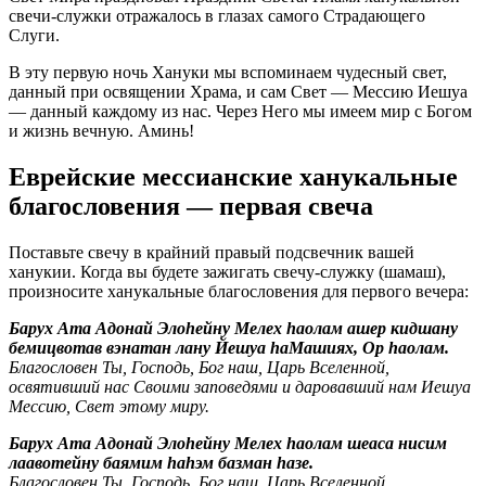
свечи-служки отражалось в глазах самого Страдающего
Слуги.
В эту первую ночь Хануки мы вспоминаем чудесный свет,
данный при освящении Храма, и сам Свет — Мессию Иешуа
— данный каждому из нас. Через Него мы имеем мир с Богом
и жизнь вечную. Аминь!
Еврейские мессианские ханукальные
благословения — первая свеча
Поставьте свечу в крайний правый подсвечник вашей
ханукии. Когда вы будете зажигать свечу-служку (шамаш),
произносите ханукальные благословения для первого вечера:
Барух Ата Адонай Элоhейну Мелех hаолам ашер кидшану
бемицвотав вэнатан лану Йешуа hаМашиях, Ор hаолам.
Благословен Ты, Господь, Бог наш, Царь Вселенной,
освятивший нас Своими заповедями и даровавший нам Иешуа
Мессию, Свет этому миру.
Барух Ата Адонай Элоhейну Мелех hаолам шеаса нисим
лаавотейну баямим hаhэм базман hазе.
Благословен Ты, Господь, Бог наш, Царь Вселенной,