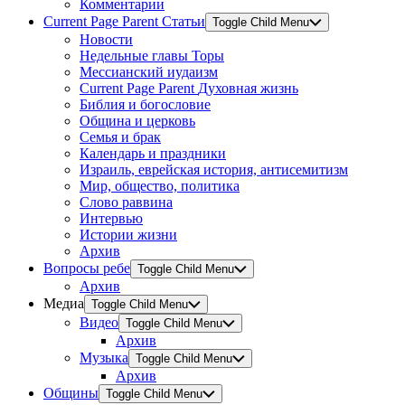
Комментарии
Current Page Parent
Статьи
Toggle Child Menu
Новости
Недельные главы Торы
Мессианский иудаизм
Current Page Parent
Духовная жизнь
Библия и богословие
Община и церковь
Семья и брак
Календарь и праздники
Израиль, еврейская история, антисемитизм
Мир, общество, политика
Слово раввина
Интервью
Истории жизни
Архив
Вопросы ребе
Toggle Child Menu
Архив
Медиа
Toggle Child Menu
Видео
Toggle Child Menu
Архив
Музыка
Toggle Child Menu
Архив
Общины
Toggle Child Menu