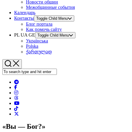
Новости общин
Межобщинные события
Календарь
Контакты
Toggle Child Menu
Блог портала
Как помочь сайту
PL UA GE
Toggle Child Menu
Українська
Polska
ქართულად
«Вы — Бог?»