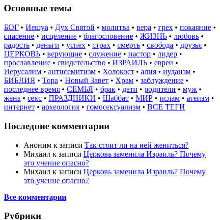
Основные темы
БОГ
•
Иешуа
•
Дух Святой
•
молитва
•
вера
•
грех
•
покаяние
•
спасение
•
исцеление
•
благословение
•
ЖИЗНЬ
•
любовь
•
радость
•
деньги
•
успех
•
страх
•
смерть
•
свобода
•
друзья
•
ЦЕРКОВЬ
•
верующие
•
служение
•
пастор
•
лидер
•
прославление
•
свидетельство
•
ИЗРАИЛЬ
•
евреи
•
Иерусалим
•
антисемитизм
•
Холокост
•
алия
•
иудаизм
•
БИБЛИЯ
•
Тора
•
Новый Завет
•
Храм
•
заблуждение
•
последнее время
•
СЕМЬЯ
•
брак
•
дети
•
родители
•
муж
•
жена
•
секс
•
ПРАЗДНИКИ
•
Шаббат
•
МИР
•
ислам
•
атеизм
•
интернет
•
археология
•
гомосексуализм
•
ВСЕ ТЕГИ
Последние комментарии
Аноним
к записи
Так стоит ли на ней жениться?
Михаил
к записи
Церковь заменила Израиль? Почему
это учение опасно?
Михаил
к записи
Церковь заменила Израиль? Почему
это учение опасно?
Все комментарии
Рубрики