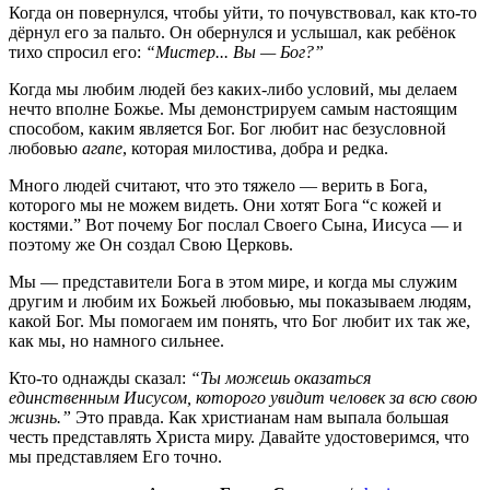
Когда он повернулся, чтобы уйти, то почувствовал, как кто-то
дёрнул его за пальто. Он обернулся и услышал, как ребёнок
тихо спросил его:
“Мистер... Вы — Бог?”
Когда мы любим людей без каких-либо условий, мы делаем
нечто вполне Божье. Мы демонстрируем самым настоящим
способом, каким является Бог. Бог любит нас безусловной
любовью
агапе
, которая милостива, добра и редка.
Много людей считают, что это тяжело — верить в Бога,
которого мы не можем видеть. Они хотят Бога “с кожей и
костями.” Вот почему Бог послал Своего Сына, Иисуса — и
поэтому же Он создал Свою Церковь.
Мы — представители Бога в этом мире, и когда мы служим
другим и любим их Божьей любовью, мы показываем людям,
какой Бог. Мы помогаем им понять, что Бог любит их так же,
как мы, но намного сильнее.
Кто-то однажды сказал:
“Ты можешь оказаться
единственным Иисусом, которого увидит человек за всю свою
жизнь.”
Это правда. Как христианам нам выпала большая
честь представлять Христа миру. Давайте удостоверимся, что
мы представляем Его точно.