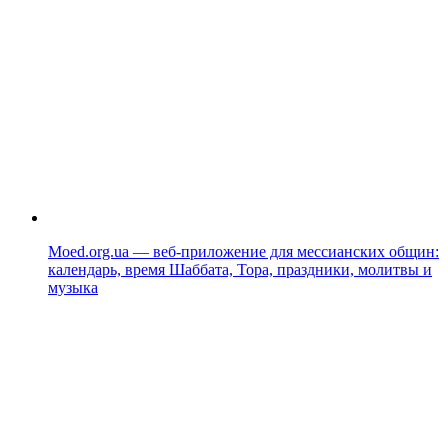
Moed.org.ua — веб-приложение для мессианских общин:
календарь, время Шаббата, Тора, праздники, молитвы и
музыка