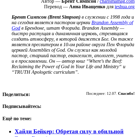
Автор —
Брент Симпсон
/
charismamag.com
Перевод —
Анна Иващенко
для
ieshua.org
Брент Симпсон (Brent Simpson)
в служении с 1998 года и
на сегодня является пастором церкви
Brandon Assembly of
God
в Брендоне, штат Флорида. Brandon Assembly —
быстро растущая и динамичная церковь, стремящаяся
создать атмосферу, в которой движется Бог. Он также
является пресвитером в 10-ом районе округа Пен Флорида
церквей Assemblies of God. Он служил как молодой
пастор, старший пастор, евангелист, апологет, учитель
и в прославлении. Он — автор книг “Where's the Beef:
Reclaiming the Power of God in Your Life and Ministry“ и
“TRUTH Apologetic curriculum”.
Пожертвовать
Последнее: 12.07.
Спасибо!
Поделиться:
Подписывайтесь:
Ещё по теме:
Хайди Бейкер: Обретая силу в обильной