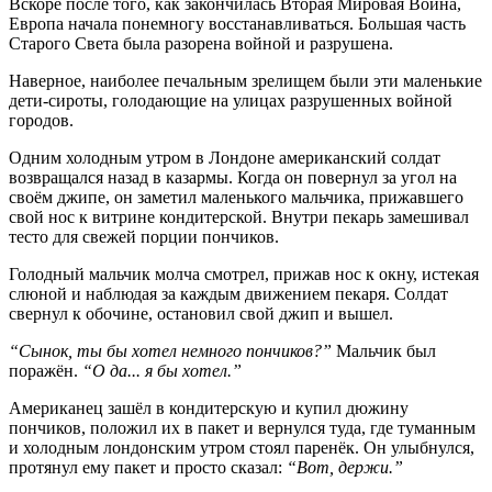
В
скоре после того, как закончилась Вторая Мировая Война,
Европа начала понемногу восстанавливаться. Большая часть
Старого Света была разорена войной и разрушена.
Наверное, наиболее печальным зрелищем были эти маленькие
дети-сироты, голодающие на улицах разрушенных войной
городов.
Одним холодным утром в Лондоне американский солдат
возвращался назад в казармы. Когда он повернул за угол на
своём джипе, он заметил маленького мальчика, прижавшего
свой нос к витрине кондитерской. Внутри пекарь замешивал
тесто для свежей порции пончиков.
Голодный мальчик молча смотрел, прижав нос к окну, истекая
слюной и наблюдая за каждым движением пекаря. Солдат
свернул к обочине, остановил свой джип и вышел.
“Сынок, ты бы хотел немного пончиков?”
Мальчик был
поражён.
“О да... я бы хотел.”
Американец зашёл в кондитерскую и купил дюжину
пончиков, положил их в пакет и вернулся туда, где туманным
и холодным лондонским утром стоял паренёк. Он улыбнулся,
протянул ему пакет и просто сказал:
“Вот, держи.”