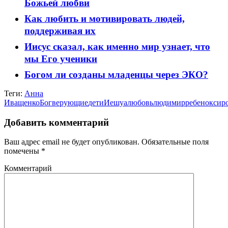
Божьей любви
Как любить и мотивировать людей,
поддерживая их
Иисус сказал, как именно мир узнает, что
мы Его ученики
Богом ли созданы младенцы через ЭКО?
Теги:
Анна
Иващенко
Бог
верующие
дети
Иешуа
любовь
люди
мир
ребенок
сир
Добавить комментарий
Ваш адрес email не будет опубликован.
Обязательные поля
помечены
*
Комментарий