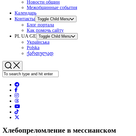
Новости общин
Межобщинные события
Календарь
Контакты
Toggle Child Menu
Блог портала
Как помочь сайту
PL UA GE
Toggle Child Menu
Українська
Polska
ქართულად
Хлебопреломление в мессианском