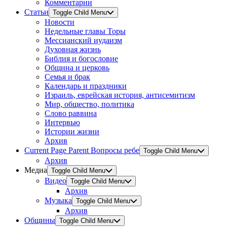
Комментарии
Статьи
Toggle Child Menu
Новости
Недельные главы Торы
Мессианский иудаизм
Духовная жизнь
Библия и богословие
Община и церковь
Семья и брак
Календарь и праздники
Израиль, еврейская история, антисемитизм
Мир, общество, политика
Слово раввина
Интервью
Истории жизни
Архив
Current Page Parent
Вопросы ребе
Toggle Child Menu
Архив
Медиа
Toggle Child Menu
Видео
Toggle Child Menu
Архив
Музыка
Toggle Child Menu
Архив
Общины
Toggle Child Menu