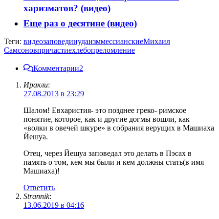
харизматов? (видео)
Еще раз о десятине (видео)
Теги:
видео
заповеди
иудаизм
мессианские
Михаил
Самсонов
причастие
хлебопреломление
Комментарии
2
Иракли
:
27.08.2013 в 23:29
Шалом! Евхаристия- это позднее греко- римское
понятие, которое, как и другие догмы вошли, как
«волки в овечей шкуре» в собрания верущих в Машиаха
Йешуа.
Отец, через Йешуа заповедал это делать в Пэсах в
память о том, кем мы были и кем должны стать(в имя
Машиаха)!
Ответить
Strannik
:
13.06.2019 в 04:16