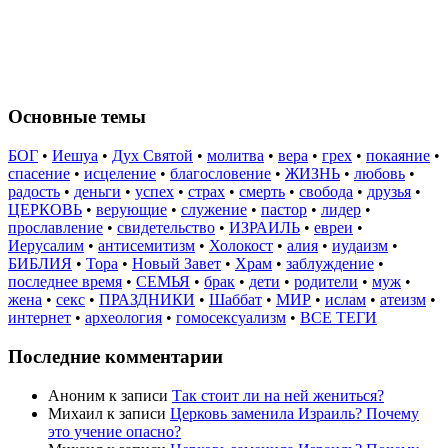
Основные темы
БОГ
•
Иешуа
•
Дух Святой
•
молитва
•
вера
•
грех
•
покаяние
•
спасение
•
исцеление
•
благословение
•
ЖИЗНЬ
•
любовь
•
радость
•
деньги
•
успех
•
страх
•
смерть
•
свобода
•
друзья
•
ЦЕРКОВЬ
•
верующие
•
служение
•
пастор
•
лидер
•
прославление
•
свидетельство
•
ИЗРАИЛЬ
•
евреи
•
Иерусалим
•
антисемитизм
•
Холокост
•
алия
•
иудаизм
•
БИБЛИЯ
•
Тора
•
Новый Завет
•
Храм
•
заблуждение
•
последнее время
•
СЕМЬЯ
•
брак
•
дети
•
родители
•
муж
•
жена
•
секс
•
ПРАЗДНИКИ
•
Шаббат
•
МИР
•
ислам
•
атеизм
•
интернет
•
археология
•
гомосексуализм
•
ВСЕ ТЕГИ
Последние комментарии
Аноним
к записи
Так стоит ли на ней жениться?
Михаил
к записи
Церковь заменила Израиль? Почему
это учение опасно?