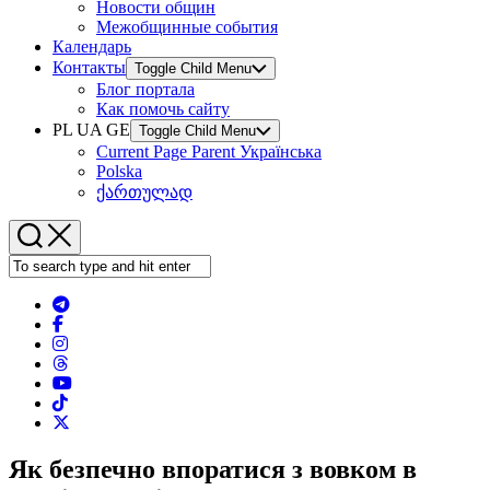
Новости общин
Межобщинные события
Календарь
Контакты
Toggle Child Menu
Блог портала
Как помочь сайту
PL UA GE
Toggle Child Menu
Current Page Parent
Українська
Polska
ქართულად
Як безпечно впоратися з вовком в