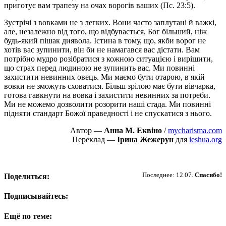
приготує вам трапезу на очах ворогів ваших (Пс. 23:5).
Зустрічі з вовками не з легких. Вони часто заплутані й важкі,
але, незалежно від того, що відбувається, Бог більший, ніж
будь-який пішак диявола. Істина в тому, що, якби ворог не
хотів вас зупинити, він би не намагався вас дістати. Вам
потрібно мудро розібратися з кожною ситуацією і вирішити,
що страх перед людиною не зупинить вас. Ми повинні
захистити невинних овець. Ми маємо бути отарою, в якій
вовки не зможуть сховатися. Більш зрілою має бути вівчарка,
готова гавкнути на вовка і захистити невинних за потреби.
Ми не можемо дозволити розорити наші стада. Ми повинні
підняти стандарт Божої праведності і не спускатися з нього.
Автор —
Анна М. Еквіно
/
mycharisma.com
Переклад —
Ірина Жежерун
для
ieshua.org
Пожертвовать
Последнее: 12.07.
Спасибо!
Поделиться:
Подписывайтесь:
Ещё по теме: