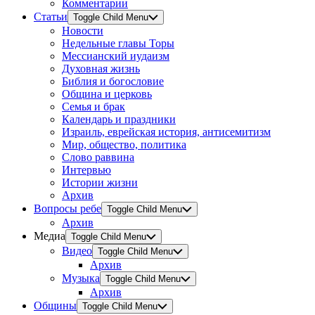
Комментарии
Статьи
Toggle Child Menu
Новости
Недельные главы Торы
Мессианский иудаизм
Духовная жизнь
Библия и богословие
Община и церковь
Семья и брак
Календарь и праздники
Израиль, еврейская история, антисемитизм
Мир, общество, политика
Слово раввина
Интервью
Истории жизни
Архив
Вопросы ребе
Toggle Child Menu
Архив
Медиа
Toggle Child Menu
Видео
Toggle Child Menu
Архив
Музыка
Toggle Child Menu
Архив
Общины
Toggle Child Menu