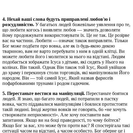
4. Нехай ваші слова будуть приправлені любов'ю і
розсудливістю.
У багатьох людей божевільне уявлення про те,
що любити когось і виявляти любов — значить дозволяти
йому продовжувати використовувати їх. Це не так. Це розірве
вас на частини. Любити — означає також виправляти. Тільки
Бог може подбати про вовка, але як із будь-якою дикою
твариною, вам не варто перебувати з ним в одній клітці. Ви
можете любити його і молитися за нього на відстані. Людям
подобається зображати Ісуса з дітьми, які сидять у Нього на
колінах. Він такий. Однак Він також той Ісус, Який увійшов
до храму і перекинув столи торговців, які маніпулювали Його
народом. Він — той самий Ісус, Який назвав фарисеїв
пофарбованими трунами і родом гадючим.
5. Перестаньте вестися на маніпуляції.
Перестаньте боятися
людей. Я знаю, що багато людей, які потрапили в пастку
вовка, часто піддавалися маніпуляціям і боялися протистояти
такій людині. Іноді жертви вовків не говорять, бо «не хочуть
створювати неприємності». Але хочу поставити вам
запитання. Якщо ви на боці праведності, то чому боїтеся?
Якщо Бог за вас, хто може бути проти вас? Я спостерігала такі
ситуації часом на відстані, а часом особисто. Бог оберне це і