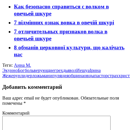
Как безопасно справиться с волком в
овечьей шкуре
7 відмінних ознак вовка в овечій шкурі
7 отличительных признаков волка в
овечьей шкуре
8 обманів церковної культури, що калічать
нас
Теги:
Анна М.
Экуино
Бог
боль
верующие
грех
дьявол
Иешуа
Ірина
Жежерун
лидер
ложь
манипуляция
община
овцы
пастор
страх
христ
Добавить комментарий
Ваш адрес email не будет опубликован.
Обязательные поля
помечены
*
Комментарий