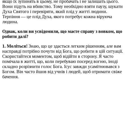
якщо їх зупинять в цьому, не пробачать і не залишать цього.
Вони підуть на вбивство. Тому необхідно взяти паузу, шукати
Духа Святого і перевіряти, який плід у житті людини.
Терпіння — це плід Духа, якого потребує кожна віруюча
людина.
Однак, коли ви усвідомили, що маєте справу з вовком, що
робити далі?
1. Моліться!
Знаю, що це здасться легким рішенням, але вам
насправді потрібно почути від Бога, що робити в цій ситуації.
Скористайтеся моментом, щоб відійти в сторону. Я часто
помічала в житті, що, коли перебуваю посеред вогню, іноді
складно розрізнити голос Бога. Ісус завжди усамітнювався з
Богом. Він часто йшов від учнів і людей, щоб отримати свіже
бачення.