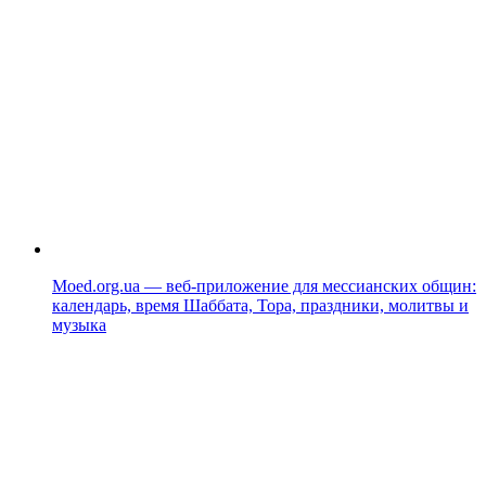
Moed.org.ua — веб-приложение для мессианских общин:
календарь, время Шаббата, Тора, праздники, молитвы и
музыка