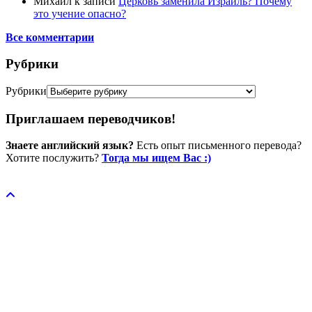
Михаил
к записи
Церковь заменила Израиль? Почему
это учение опасно?
Все комментарии
Рубрики
Рубрики
Приглашаем переводчиков!
Знаете английский язык?
Есть опыт письменного перевода?
Хотите послужить?
Тогда мы ищем Вас :)
Пожертвовать / donate