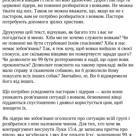
церковні лідери, ви повинні розбиратися з вовками. Не можна
тікати від них. Також не можна вважати, що, якщо ви не є
пастором, вам не потрібно розбиратися з вовком. Пастори
потребують допомоги зрілих християн.
Друкуючи цей текст, відчуваю, як багато хто з вас не
погодиться зі мною. Хіба ми не хочемо служити вовкам? Чи
не повинні ми бути стурбовані їхнім спасінням? Хіба в нас
немає зобов'язань? Так, я теж хочу, щоб вовки вийшли зі своєї
спокуси, але скількома вівцями ви пожертвуєте заради цього?
Чи дозволите ви 99 бути розтерзаними в надії, що один вовк
прокинеться? Дозвольте пояснити на такому прикладі: якби ви
мали справу зі скаженим собакою, ви б дозволили йому
покусати всіх інших собак? Звичайно, ні. Ви б відокремили
його від інших.
Що потрібно усвідомити пасторам і лідерам — коли вони
уникають розв'язання ситуації з вовком, безневинні вівці
піддаються спустошенню і диявол користується цим, щоб
знищити їх.
Як лідери ми зобов'язані оголосити про ситуацію всій групі і
розібратися з нею належним чином. Для тих, хто хоче як
контраргумент висунути Луки 15:4, де записана притча про
вівцю, яка загубилася, і яку йде шукати Ісус, залишивши 99, я