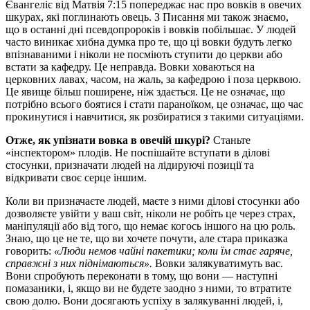
Євангеліє від Матвія 7:15 попереджає нас про вовків в овечих
шкурах, які поглинають овець. З Писання ми також знаємо,
що в останні дні псевдопророків і вовків побільшає. У людей
часто виникає хибна думка про те, що ці вовки будуть легко
впізнаваними і ніколи не посміють ступити до церкви або
встати за кафедру. Це неправда. Вовки ховаються на
церковних лавах, часом, на жаль, за кафедрою і поза церквою.
Це явище більш поширене, ніж здається. Це не означає, що
потрібно всього боятися і стати параноїком, це означає, що час
прокинутися і навчитися, як розбиратися з такими ситуаціями.
Отже, як упізнати вовка в овечій шкурі?
Станьте
«інспектором» плодів. Не поспішайте вступати в ділові
стосунки, призначати людей на лідируючі позиції та
відкривати своє серце іншим.
Коли ви призначаєте людей, маєте з ними ділові стосунки або
дозволяєте увійти у ваш світ, ніколи не робіть це через страх,
маніпуляції або від того, що немає когось іншого на цю роль.
Знаю, що це не те, що ви хочете почути, але стара приказка
говорить:
«Люди немов чайні пакетики; коли їм стає гаряче,
справжні з них піднімаються».
Вовки залякуватимуть вас.
Вони спробують переконати в тому, що вони — наступні
помазаники, і, якщо ви не будете заодно з ними, то втратите
свою долю. Вони досягають успіху в залякуванні людей, і,