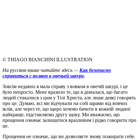
© THIAGO BIANCHINI ILLUSTRATION
На русском языке читайте здесь —
Как безопасно
справиться с волком в овечьей шкуре
.
З
овсім недавно я мала справу з вовком в овечій шкурі, і це
було непросто. Мене вразило те, що я дізналася, що багато
людей стикалися з цим у Тілі Христа, але лише деякі говорять
про це. Думаю, всі ми відчували на собі шрами від вовчих
іклів, але через те, що щиро хочемо бачити в кожній людині
найкраще, підставляємо другу щоку. Ми вважаємо, що
прощення означає залишатися вразливим і рідко говорити про
це.
Прощення не означає, що ви дозволяєте знову пожирати себе.