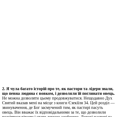
2. Я чула багато історій про те, як пастори та лідери знали,
що певна людина є вовком, і дозволяли їй поглинати овець.
Не можна дозволяти цьому продовжуватися. Нещодавно Дух
Святий вказав мені на місце з книги Єзекіїля 34. Цей розділ —
звинувачення, де Бог засмучений тим, як пастирі пасуть
овець. Він вважає їх відповідальними за те, що дозволили
розсіятися вівцям і стати легкою здобиччю. Дорогі пастирі та