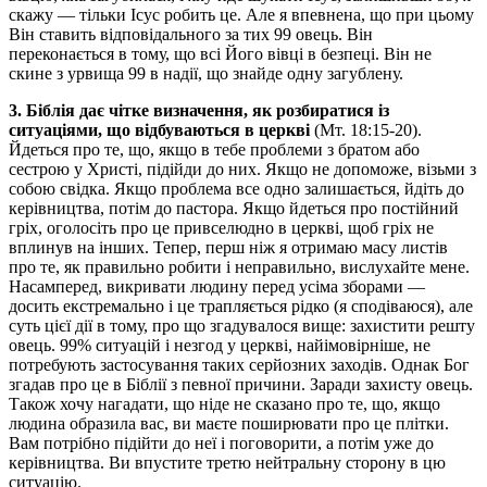
скажу — тільки Ісус робить це. Але я впевнена, що при цьому
Він ставить відповідального за тих 99 овець. Він
переконається в тому, що всі Його вівці в безпеці. Він не
скине з урвища 99 в надії, що знайде одну загублену.
3. Біблія дає чітке визначення, як розбиратися із
ситуаціями, що відбуваються в церкві
(Мт. 18:15-20).
Йдеться про те, що, якщо в тебе проблеми з братом або
сестрою у Христі, підійди до них. Якщо не допоможе, візьми з
собою свідка. Якщо проблема все одно залишається, йдіть до
керівництва, потім до пастора. Якщо йдеться про постійний
гріх, оголосіть про це привселюдно в церкві, щоб гріх не
вплинув на інших. Тепер, перш ніж я отримаю масу листів
про те, як правильно робити і неправильно, вислухайте мене.
Насамперед, викривати людину перед усіма зборами —
досить екстремально і це трапляється рідко (я сподіваюся), але
суть цієї дії в тому, про що згадувалося вище: захистити решту
овець. 99% ситуацій і незгод у церкві, найімовірніше, не
потребують застосування таких серйозних заходів. Однак Бог
згадав про це в Біблії з певної причини. Заради захисту овець.
Також хочу нагадати, що ніде не сказано про те, що, якщо
людина образила вас, ви маєте поширювати про це плітки.
Вам потрібно підійти до неї і поговорити, а потім уже до
керівництва. Ви впустите третю нейтральну сторону в цю
ситуацію.