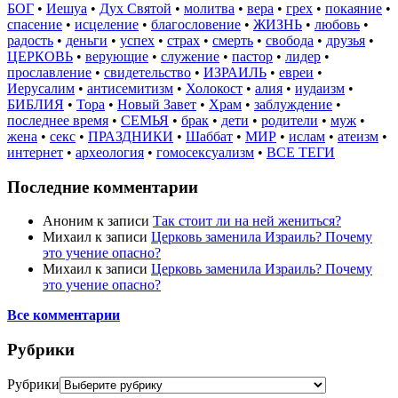
БОГ
•
Иешуа
•
Дух Святой
•
молитва
•
вера
•
грех
•
покаяние
•
спасение
•
исцеление
•
благословение
•
ЖИЗНЬ
•
любовь
•
радость
•
деньги
•
успех
•
страх
•
смерть
•
свобода
•
друзья
•
ЦЕРКОВЬ
•
верующие
•
служение
•
пастор
•
лидер
•
прославление
•
свидетельство
•
ИЗРАИЛЬ
•
евреи
•
Иерусалим
•
антисемитизм
•
Холокост
•
алия
•
иудаизм
•
БИБЛИЯ
•
Тора
•
Новый Завет
•
Храм
•
заблуждение
•
последнее время
•
СЕМЬЯ
•
брак
•
дети
•
родители
•
муж
•
жена
•
секс
•
ПРАЗДНИКИ
•
Шаббат
•
МИР
•
ислам
•
атеизм
•
интернет
•
археология
•
гомосексуализм
•
ВСЕ ТЕГИ
Последние комментарии
Аноним
к записи
Так стоит ли на ней жениться?
Михаил
к записи
Церковь заменила Израиль? Почему
это учение опасно?
Михаил
к записи
Церковь заменила Израиль? Почему
это учение опасно?
Все комментарии
Рубрики
Рубрики