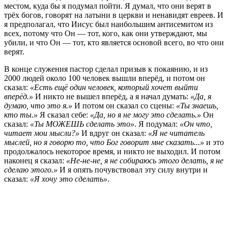
местом, куда бы я подумал пойти. Я думал, что они верят в
трёх богов, говорят на латыни в церкви и ненавидят евреев. И
я предполагал, что Иисус был наибольшим антисемитом из
всех, потому что Он — тот, кого, как они утверждают, мы
убили, и что Он — тот, кто является основой всего, во что они
верят.
В конце служения пастор сделал призыв к покаянию, и из
2000 людей около 100 человек вышли вперёд, и потом он
сказал:
«Есть ещё один человек, который хочет выйти
вперёд.»
И никто не вышел вперёд, а я начал думать:
«Да, я
думаю, что это я.»
И потом он сказал со сцены:
«Ты знаешь,
кто ты.»
Я сказал себе:
«Да, но я не могу это сделать.»
Он
сказал:
«Ты МОЖЕШЬ сделать это»
. Я подумал:
«Он что,
читает мои мысли?»
И вдруг он сказал:
«Я не читатель
мыслей, но я говорю то, что Бог говорит мне сказать...»
и это
продолжалось некоторое время, и никто не выходил. И потом
наконец я сказал:
«Не-не-не, я не собираюсь этого делать, я не
сделаю этого.»
И я опять почувствовал эту силу внутри и
сказал:
«Я хочу это сделать»
.