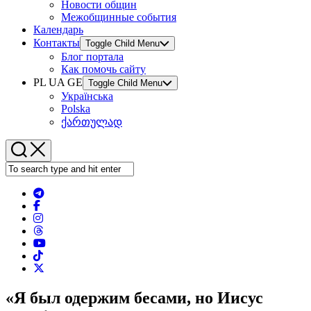
Новости общин
Межобщинные события
Календарь
Контакты
Toggle Child Menu
Блог портала
Как помочь сайту
PL UA GE
Toggle Child Menu
Українська
Polska
ქართულად
«Я был одержим бесами, но Иисус