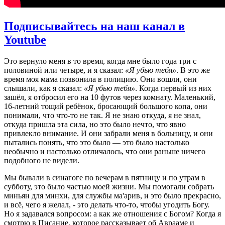
Подписывайтесь на наш канал в
Youtube
Это вернуло меня в то время, когда мне было года три с
половиной или четыре, и я сказал:
«Я убью тебя»
. В это же
время моя мама позвонила в полицию. Они вошли, они
слышали, как я сказал:
«Я убью тебя»
. Когда первый из них
зашёл, я отбросил его на 10 футов через комнату. Маленький,
16-летний тощий ребёнок, бросающий большого копа, они
понимали, что что-то не так. Я не знаю откуда, я не знал,
откуда пришла эта сила, но это было нечто, что явно
привлекло внимание. И они забрали меня в больницу, и они
пытались понять, что это было — это было настолько
необычно и настолько отличалось, что они раньше ничего
подобного не видели.
Мы бывали в синагоге по вечерам в пятницу и по утрам в
субботу, это было частью моей жизни. Мы помогали собрать
миньян для минхи, для службы ма'арив, и это было прекрасно,
и всё, чего я желал, - это делать что-то, чтобы угодить Богу.
Но я задавался вопросом: а как же отношения с Богом? Когда я
смотрю в Писание, которое рассказывает об Аврааме и