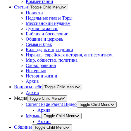
Комментарии
Статьи
Toggle Child Menu
Новости
Недельные главы Торы
Мессианский иудаизм
Духовная жизнь
Библия и богословие
Община и церковь
Семья и брак
Календарь и праздники
Израиль, еврейская история, антисемитизм
Мир, общество, политика
Слово раввина
Интервью
Истории жизни
Архив
Вопросы ребе
Toggle Child Menu
Архив
Медиа
Toggle Child Menu
Current Page Parent
Видео
Toggle Child Menu
Архив
Музыка
Toggle Child Menu
Архив
Общины
Toggle Child Menu