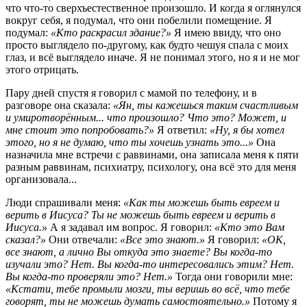
что что-то сверхъестественное произошло. И когда я оглянулся
вокруг себя, я подумал, что они побелили помещение. Я
подумал:
«Кто раскрасил здание?»
Я имею ввиду, что оно
просто выглядело по-другому, как будто чешуя спала с моих
глаз, и всё выглядело иначе. Я не понимал этого, но я и не мог
этого отрицать.
Пару дней спустя я говорил с мамой по телефону, и в
разговоре она сказала:
«Ян, ты кажешься таким счастливым
и умиротворённым... что произошло? Что это? Может, и
мне стоит это попробовать?»
Я ответил:
«Ну, я бы хотел
этого, но я не думаю, что ты хочешь узнать это...»
Она
назначила мне встречи с раввинами, она записала меня к пяти
разным раввинам, психиатру, психологу, она всё это для меня
организовала...
Люди спрашивали меня:
«Как ты можешь быть евреем и
верить в Иисуса? Ты не можешь быть евреем и верить в
Иисуса.»
А я задавал им вопрос. Я говорил:
«Кто это Вам
сказал?»
Они отвечали:
«Все это знают.»
Я говорил:
«ОК,
все знают, а лично Вы откуда это знаете? Вы когда-то
изучали это? Нет. Вы когда-то интересовались этим? Нет.
Вы когда-то проверяли это? Нет.»
Тогда они говорили мне:
«Кстати, тебе промыли мозги, ты веришь во всё, что тебе
говорят, ты не можешь думать самостоятельно.»
Потому я