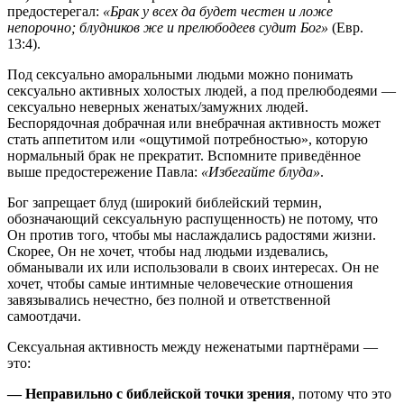
предостерегал:
«Брак у всех да будет честен и ложе
непорочно; блудников же и прелюбодеев судит Бог»
(Евр.
13:4).
Под сексуально аморальными людьми можно понимать
сексуально активных холостых людей, а под прелюбодеями —
сексуально неверных женатых/замужних людей.
Беспорядочная добрачная или внебрачная активность может
стать аппетитом или «ощутимой потребностью», которую
нормальный брак не прекратит. Вспомните приведённое
выше предостережение Павла:
«Избегайте блуда»
.
Бог запрещает блуд (широкий библейский термин,
обозначающий сексуальную распущенность) не потому, что
Он против того, чтобы мы наслаждались радостями жизни.
Скорее, Он не хочет, чтобы над людьми издевались,
обманывали их или использовали в своих интересах. Он не
хочет, чтобы самые интимные человеческие отношения
завязывались нечестно, без полной и ответственной
самоотдачи.
Сексуальная активность между неженатыми партнёрами —
это:
—
Неправильно с библейской точки зрения
, потому что это