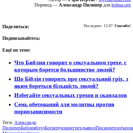
Перевод —
Александр Пилипер
для
ieshua.org
Пожертвовать
Последнее: 12.07.
Спасибо!
Поделиться:
Подписывайтесь:
Ещё по теме:
Что Библия говорит о сексуальном грехе, с
которым борется большинство людей?
Що Біблія говорить про сексуальний гріх, з
яким бореться більшість людей?
Избегайте сексуальных грехов и скандалов
Семь обетований для молитвы против
порнозависимости
Теги:
Александр
Пилипер
Библия
блуд
Бог
верующие
грех
дьявол
Писание
плоть
пох