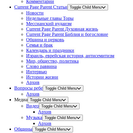
Комментарии
Current Page Parent
Статьи
Toggle Child Menu
Новости
Недельные главы Торы
Мессианский иудаизм
Current Page Parent
Духовная жизнь
Current Page Parent
Библия и богословие
Община и церковь
Семья и брак
Календарь и праздники
Израиль, еврейская история, антисемитизм
Мир, общество, политика
Слово раввина
Интервью
Истории жизни
Архив
Вопросы ребе
Toggle Child Menu
Архив
Медиа
Toggle Child Menu
Видео
Toggle Child Menu
Архив
Музыка
Toggle Child Menu
Архив
Общины
Toggle Child Menu