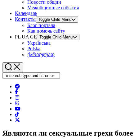
Новости общин
Межобщинные события
Календарь
Контакты
Toggle Child Menu
Блог портала
Как помочь сайту
PL UA GE
Toggle Child Menu
Українська
Polska
ქართულად
Являются ли сексуальные грехи более