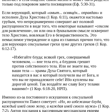
только под покровом завета посвящения (Еф. 5:30-31).
Если верующий, который
«омыт... освящён... оправдан»
и
исполнен Духа Христова (1 Кор. 6:11), окажется настолько
грубым, что непреднамеренно совершит акт половой
распущенности в виде того, что некоторые называют «сексом
для развлечения», он или она в буквальном смысле осквернит
тело Христово, вовлекая Его в безнравственность. Это
немыслимое утверждение и одна из главных причин того, что
для верующих сексуальные грехи хуже других грехов (1 Кор.
6:12-17).
«Избегайте блуда; всякий грех, совершаемый
человеком, — вне тела его, а блудник грешит
против собственного тела. Или не знаете вы, что
ваши тела — храмы Духа Святого, который
находится в вас и который получили вы от Бога, и
что вы не принадлежите себе! Ибо куплены вы
дорогой ценой. Так воздайте же славу Богу телами
вашими!» (1 Кор. 6:18-20, НРП).
Именно из-за постоянного искушения к сексуальной
распущенности Павел советует:
«Но, во избежание блуда,
каждый имей свою жену, и каждая имей своего мужа»
(1 Кор.
7:2). Автор послания к рассеянным мессианским евреям