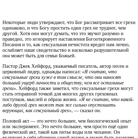
Н
екоторые люди утверждают, что Бог рассматривает все грехи
одинаково, и что Богу простить один грех не труднее, чем
другой. Хотя они могут думать, что это звучит разумно и
праведно, это игнорирует наставления Богооткровенного
Писания и то, как сексуальная нечистота вредит нам лично,
ослабляет наше свидетельство и насколько разрушительной
она может быть для семьи Божьей.
Пастор Джек Хейфорд, уважаемый писатель, автор песен и
церковный лидер, однажды написал:
«Я считаю, что
сексуальные грехи хуже в том смысле, что они наносят
больший ущерб личности и обществу, чем все остальные
грехи»
. Хейфорд также заметил, что сексуальные грехи могут
стать отправной точкой для многих других греховных
поступков, мыслей и образа жизни.
«Я не считаю, что какой-
либо другой грех может так же сильно опустошать
верующих, как сексуальный грех»
, — сказал он.
Половой акт — это нечто большее, чем биологический опыт
или эксперимент. Это нечто большее, чем просто ещё один
физический акт, такой как питье воды или чихание. Он
включает в себя общение самой жизни и может быть разделен