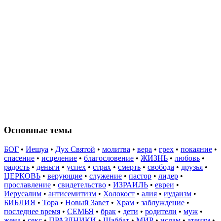
Основные темы
БОГ
•
Иешуа
•
Дух Святой
•
молитва
•
вера
•
грех
•
покаяние
•
спасение
•
исцеление
•
благословение
•
ЖИЗНЬ
•
любовь
•
радость
•
деньги
•
успех
•
страх
•
смерть
•
свобода
•
друзья
•
ЦЕРКОВЬ
•
верующие
•
служение
•
пастор
•
лидер
•
прославление
•
свидетельство
•
ИЗРАИЛЬ
•
евреи
•
Иерусалим
•
антисемитизм
•
Холокост
•
алия
•
иудаизм
•
БИБЛИЯ
•
Тора
•
Новый Завет
•
Храм
•
заблуждение
•
последнее время
•
СЕМЬЯ
•
брак
•
дети
•
родители
•
муж
•
жена
•
секс
•
ПРАЗДНИКИ
•
Шаббат
•
МИР
•
ислам
•
атеизм
•