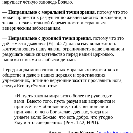
нарушает чёткую заповедь Божью.
—
Неправильно с моральной точки зрения
, потому что это
может привести к разрушению жизней многих поколений, а
также к нежелательной беременности и страшным
венерическим заболеваниям.
—
Неправильно с духовной точки зрения
, потому что это
даёт «место дьяволу» (Еф. 4:27), давая ему возможность
контролировать нашу жизнь, ограничивать наше влияние и
разрушать наше свидетельство перед нашей церковью,
нашими семьями и любыми детьми.
Перед лицом многочисленных моральных недостатков в
обществе и даже в наших церквях и христианских
учреждениях, истинно верующие захотят прославить Бога,
следуя Его путём чистоты:
«И пусть законы мира этого более не руководят
вами. Вместо того, пусть разум ваш возродится и
принесёт вам обновление, чтобы вы поняли и
приняли то, чего Бог желает для вас, тогда вы
узнаете волю Божью: что есть добро, что угодно
Ему и что совершенно» (Рим. 12:2, НРП).
Автор —
Гэри Кёртис
/
mycharisma.com