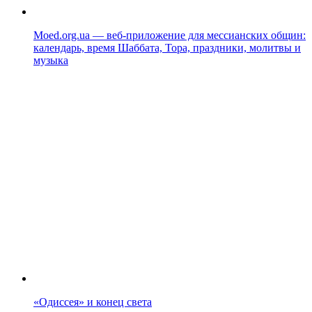
Moed.org.ua — веб-приложение для мессианских общин:
календарь, время Шаббата, Тора, праздники, молитвы и
музыка
«Одиссея» и конец света