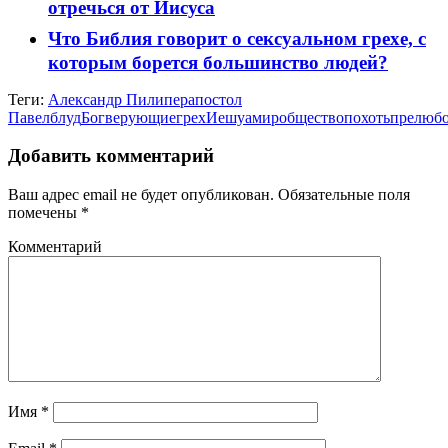
отречься от Иисуса
Что Библия говорит о сексуальном грехе, с
которым борется большинство людей?
Теги:
Александр Пилипер
апостол
Павел
блуд
Бог
верующие
грех
Иешуа
мир
общество
похоть
прелюбо
Добавить комментарий
Ваш адрес email не будет опубликован.
Обязательные поля
помечены
*
Комментарий
Имя
*