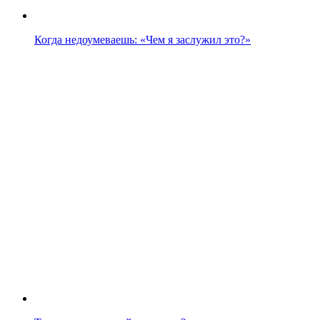
Когда недоумеваешь: «Чем я заслужил это?»