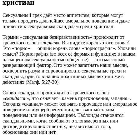
христиан
Сексуальный грех даёт место аппетитам, которые могут
только породить дальнейшее аморальное поведение и даже
привести к сексуальным скандалам среди христиан.
Термин «сексуальная безнравственность» происходит от
греческого слова «
порнея»
. Вы видите корень этого слова?
Это «порно» — общий корень слова «порнография». Уловили
смысл? Порнография (во всех её формах и функциях в нашем
насыщенном сексуальностью обществе) — это массовый
развращающий фактор. Это может запятнать наши мысли,
осквернить разум и спровоцировать сексуальные грехи и
скандалы, будь то в наших похотливых мыслях или же в
действиях (Матф. 5:27-30).
Слово «скандал» происходит от греческого слова
«скандалон»
, что означает «камень преткновения, западня».
Сегодня «скандал» может означать порочащее или аморальное
поведение или ущерб репутации, вызванный таким
поведением или дезинформацией. Таблоиды становятся
скандальными, когда сообщают о злонамеренных или
дискредитирующих сплетнях, независимо от того,
обоснованы они или нет.