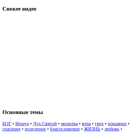
Свежее видео
Основные темы
БОГ
•
Иешуа
•
Дух Святой
•
молитва
•
вера
•
грех
•
покаяние
•
спасение
•
исцеление
•
благословение
•
ЖИЗНЬ
•
любовь
•