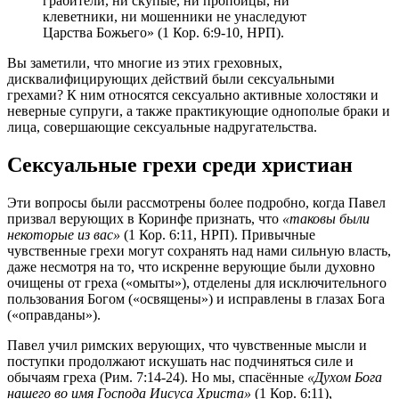
грабители, ни скупые, ни пропойцы, ни
клеветники, ни мошенники не унаследуют
Царства Божьего» (1 Кор. 6:9-10, НРП).
Вы заметили, что многие из этих греховных,
дисквалифицирующих действий были сексуальными
грехами? К ним относятся сексуально активные холостяки и
неверные супруги, а также практикующие однополые браки и
лица, совершающие сексуальные надругательства.
Сексуальные грехи среди христиан
Эти вопросы были рассмотрены более подробно, когда Павел
призвал верующих в Коринфе признать, что
«таковы были
некоторые из вас»
(1 Кор. 6:11, НРП). Привычные
чувственные грехи могут сохранять над нами сильную власть,
даже несмотря на то, что искренне верующие были духовно
очищены от греха («омыты»), отделены для исключительного
пользования Богом («освящены») и исправлены в глазах Бога
(«оправданы»).
Павел учил римских верующих, что чувственные мысли и
поступки продолжают искушать нас подчиняться силе и
обычаям греха (Рим. 7:14-24). Но мы, спасённые
«Духом Бога
нашего во имя Господа Иисуса Христа»
(1 Кор. 6:11),