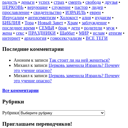
радость
•
деньги
•
успех
•
страх
•
смерть
•
свобода
•
друзья
•
ЦЕРКОВЬ
•
верующие
•
служение
•
пастор
•
лидер
•
прославление
•
свидетельство
•
ИЗРАИЛЬ
•
евреи
•
Иерусалим
•
антисемитизм
•
Холокост
•
алия
•
иудаизм
•
БИБЛИЯ
•
Тора
•
Новый Завет
•
Храм
•
заблуждение
•
последнее время
•
СЕМЬЯ
•
брак
•
дети
•
родители
•
муж
•
жена
•
секс
•
ПРАЗДНИКИ
•
Шаббат
•
МИР
•
ислам
•
атеизм
•
интернет
•
археология
•
гомосексуализм
•
ВСЕ ТЕГИ
Последние комментарии
Аноним
к записи
Так стоит ли на ней жениться?
Михаил
к записи
Церковь заменила Израиль? Почему
это учение опасно?
Михаил
к записи
Церковь заменила Израиль? Почему
это учение опасно?
Все комментарии
Рубрики
Рубрики
Приглашаем переводчиков!