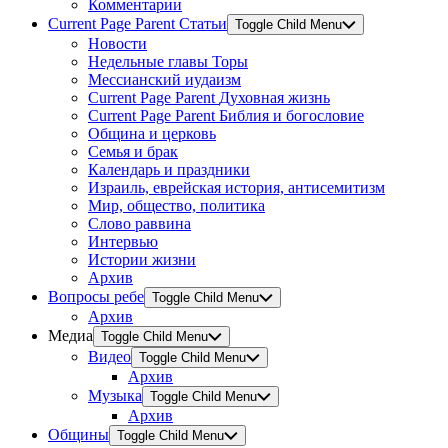
Комментарии
Current Page Parent
Статьи
Toggle Child Menu
Новости
Недельные главы Торы
Мессианский иудаизм
Current Page Parent
Духовная жизнь
Current Page Parent
Библия и богословие
Община и церковь
Семья и брак
Календарь и праздники
Израиль, еврейская история, антисемитизм
Мир, общество, политика
Слово раввина
Интервью
Истории жизни
Архив
Вопросы ребе
Toggle Child Menu
Архив
Медиа
Toggle Child Menu
Видео
Toggle Child Menu
Архив
Музыка
Toggle Child Menu
Архив
Общины
Toggle Child Menu