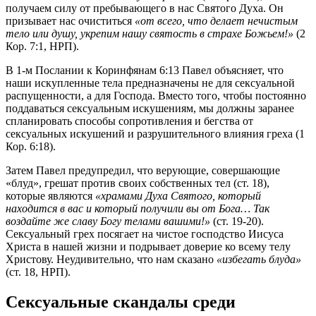
получаем силу от пребывающего в нас Святого Духа. Он
призывает нас очиститься
«от всего, что делает нечистым
тело или душу, укрепим нашу святость в страхе Божьем!»
(2
Кор. 7:1, НРП).
В 1-м Послании к Коринфянам 6:13 Павел объясняет, что
наши искупленные тела предназначены не для сексуальной
распущенности, а для Господа. Вместо того, чтобы постоянно
поддаваться сексуальным искушениям, мы должны заранее
спланировать способы сопротивления и бегства от
сексуальных искушений и разрушительного влияния греха (1
Кор. 6:18).
Затем Павел предупредил, что верующие, совершающие
«блуд», грешат против своих собственных тел (ст. 18),
которые являются
«храмами Духа Святого, который
находится в вас и который получили вы от Бога… Так
воздайте же славу Богу телами вашими!»
(ст. 19-20).
Сексуальный грех посягает на чистое господство Иисуса
Христа в нашей жизни и подрывает доверие ко всему телу
Христову. Неудивительно, что нам сказано
«избегать блуда»
(ст. 18, НРП).
Сексуальные скандалы среди