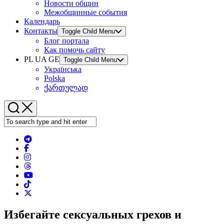
Новости общин
Межобщинные события
Календарь
Контакты
Toggle Child Menu
Блог портала
Как помочь сайту
PL UA GE
Toggle Child Menu
Українська
Polska
ქართულად
Избегайте сексуальных грехов и