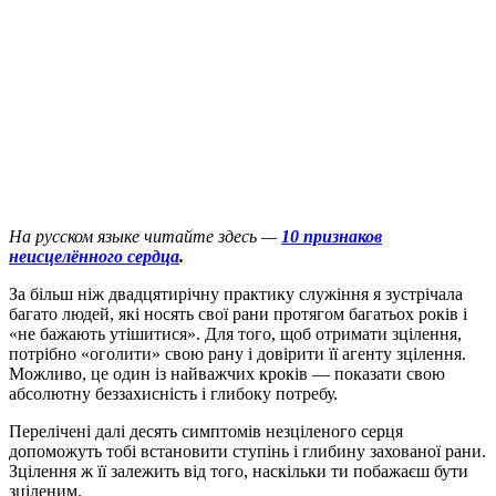
На русском языке читайте здесь —
10 признаков
неисцелённого сердца
.
З
а більш ніж двадцятирічну практику служіння я зустрічала
багато людей, які носять свої рани протягом багатьох років і
«не бажають утішитися». Для того, щоб отримати зцілення,
потрібно «оголити» свою рану і довірити її агенту зцілення.
Можливо, це один із найважчих кроків — показати свою
абсолютну беззахисність і глибоку потребу.
Перелічені далі десять симптомів незціленого серця
допоможуть тобі встановити ступінь і глибину захованої рани.
Зцілення ж її залежить від того, наскільки ти побажаєш бути
зціленим.