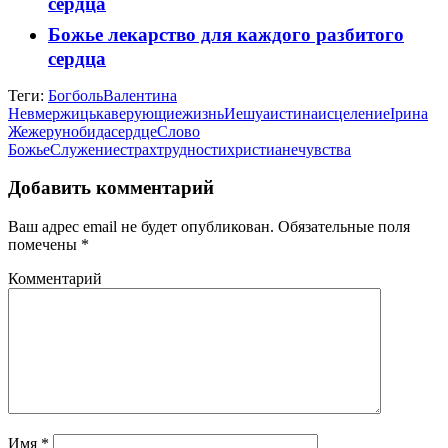
сердца
Божье лекарство для каждого разбитого
сердца
Теги:
Бог
боль
Валентина
Невмержицька
верующие
жизнь
Иешуа
истина
исцеление
Ірина
Жежерун
обида
сердце
Слово
Божье
Служение
страх
трудности
христиане
чувства
Добавить комментарий
Ваш адрес email не будет опубликован.
Обязательные поля
помечены
*
Комментарий
Имя
*