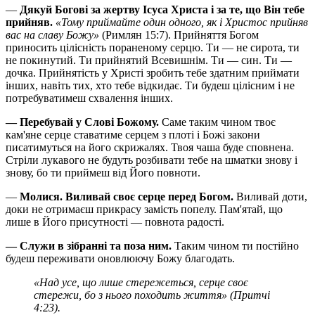
—
Дякуй Богові за жертву Ісуса Христа і за те, що Він тебе
прийняв.
«Тому приймайте один одного, як і Христос прийняв
вас на славу Божу»
(Римлян 15:7). Прийняття Богом
приносить цілісність пораненому серцю. Ти — не сирота, ти
не покинутий. Ти прийнятий Всевишнім. Ти — син. Ти —
дочка. Прийнятість у Христі зробить тебе здатним приймати
інших, навіть тих, хто тебе відкидає. Ти будеш цілісним і не
потребуватимеш схвалення інших.
— Перебувай у Слові Божому.
Саме таким чином твоє
кам'яне серце ставатиме серцем з плоті і Божі закони
писатимуться на його скрижалях. Твоя чаша буде сповнена.
Стріли лукавого не будуть розбивати тебе на шматки знову і
знову, бо ти приймеш від Його повноти.
—
Молися. Виливай своє серце перед Богом.
Виливай доти,
доки не отримаєш прикрасу замість попелу. Пам'ятай, що
лише в Його присутності — повнота радості.
— Служи в зібранні та поза ним.
Таким чином ти постійно
будеш переживати оновлюючу Божу благодать.
«Над усе, що лише стережеться, серце своє
стережи, бо з нього походить життя»
(Притчі
4:23).