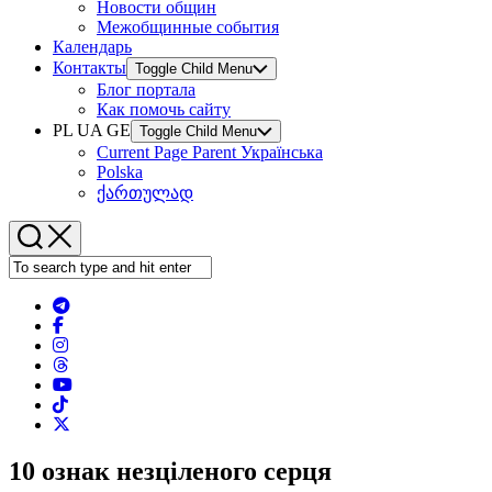
Новости общин
Межобщинные события
Календарь
Контакты
Toggle Child Menu
Блог портала
Как помочь сайту
PL UA GE
Toggle Child Menu
Current Page Parent
Українська
Polska
ქართულად
10 ознак незціленого серця