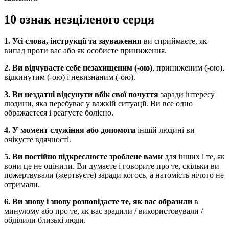
10 ознак незціленого серця
1. Усі слова, інструкції та зауваження
ви сприймаєте, як
випад проти вас або як особисте приниження.
2. Ви відчуваєте себе незахищеним
(-ою)
, приниженим (-ою),
відкинутим (-ою) і невизнаним (-ою).
3. Ви нездатні відсунути вбік свої почуття
заради інтересу
людини, яка перебуває у важкій ситуації. Ви все одно
ображаєтеся і реагуєте болісно.
4. У момент служіння або допомоги
іншій людині ви
очікуєте вдячності.
5. Ви постійно підкреслюєте зроблене вами
для інших і те, як
вони це не оцінили. Ви думаєте і говорите про те, скільки ви
пожертвували (жертвуєте) заради когось, а натомість нічого не
отримали.
6. Ви знову і знову розповідаєте те, як вас образили
в
минулому або про те, як вас зрадили / використовували /
обділили близькі люди.