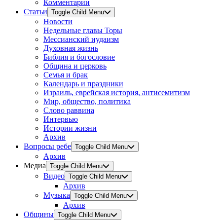
Комментарии
Статьи
Toggle Child Menu
Новости
Недельные главы Торы
Мессианский иудаизм
Духовная жизнь
Библия и богословие
Община и церковь
Семья и брак
Календарь и праздники
Израиль, еврейская история, антисемитизм
Мир, общество, политика
Слово раввина
Интервью
Истории жизни
Архив
Вопросы ребе
Toggle Child Menu
Архив
Медиа
Toggle Child Menu
Видео
Toggle Child Menu
Архив
Музыка
Toggle Child Menu
Архив
Общины
Toggle Child Menu