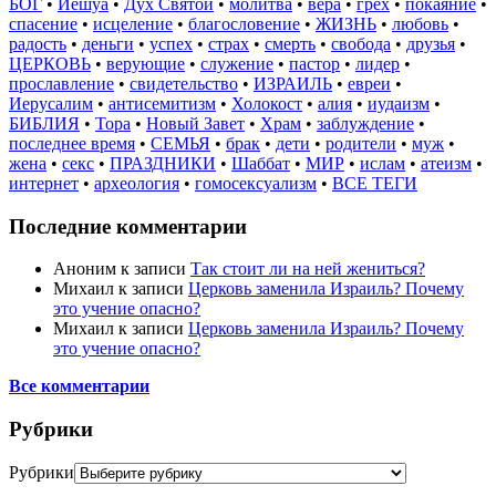
БОГ
•
Иешуа
•
Дух Святой
•
молитва
•
вера
•
грех
•
покаяние
•
спасение
•
исцеление
•
благословение
•
ЖИЗНЬ
•
любовь
•
радость
•
деньги
•
успех
•
страх
•
смерть
•
свобода
•
друзья
•
ЦЕРКОВЬ
•
верующие
•
служение
•
пастор
•
лидер
•
прославление
•
свидетельство
•
ИЗРАИЛЬ
•
евреи
•
Иерусалим
•
антисемитизм
•
Холокост
•
алия
•
иудаизм
•
БИБЛИЯ
•
Тора
•
Новый Завет
•
Храм
•
заблуждение
•
последнее время
•
СЕМЬЯ
•
брак
•
дети
•
родители
•
муж
•
жена
•
секс
•
ПРАЗДНИКИ
•
Шаббат
•
МИР
•
ислам
•
атеизм
•
интернет
•
археология
•
гомосексуализм
•
ВСЕ ТЕГИ
Последние комментарии
Аноним
к записи
Так стоит ли на ней жениться?
Михаил
к записи
Церковь заменила Израиль? Почему
это учение опасно?
Михаил
к записи
Церковь заменила Израиль? Почему
это учение опасно?
Все комментарии
Рубрики
Рубрики