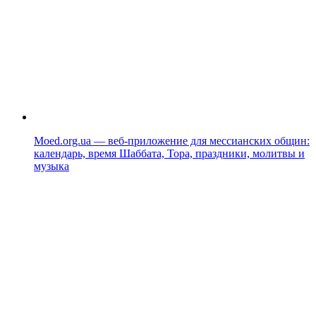
Moed.org.ua — веб-приложение для мессианских общин:
календарь, время Шаббата, Тора, праздники, молитвы и
музыка