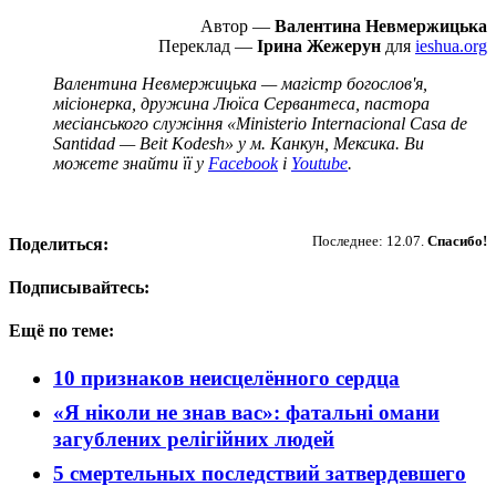
Автор —
Валентина Невмержицька
Переклад —
Ірина Жежерун
для
ieshua.org
Валентина Невмержицька — магістр богослов'я,
місіонерка, дружина Люїса Сервантеса, пастора
месіанського служіння «Ministerio Internacional Casa de
Santidad — Beit Kodesh» у м. Канкун, Мексика. Ви
можете знайти її у
Facebook
і
Youtube
.
Пожертвовать
Последнее: 12.07.
Спасибо!
Поделиться:
Подписывайтесь:
Ещё по теме:
10 признаков неисцелённого сердца
«Я ніколи не знав вас»: фатальні омани
загублених релігійних людей
5 смертельных последствий затвердевшего