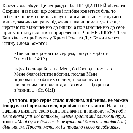
Кажуть, час лікує. Це неправда. Час НЕ ЗДАТНИЙ лікувати.
Скоріше, навпаки, що довше і глибше ховається біль, то
небезпечнішим і найбільш руйнівним він стає. Час лукаво
минає, закочуючи рану під «товсті шари цементу». Серце
черствіє по відношенню до інших, а по відношенню до себе
приймає статус жертви і приреченості. Час НЕ ЛІКУЄ! Лікує
Батьківське прийняття у Христі Ісусі та Дух Божий через
істину Слова Божого!
«Він зцілює розбитих серцем, і лікує скорботи
їхні» (Пс. 146:3)
«Дух Господа Бога на Мені, бо Господь помазав
Мене благовістити вбогим, послав Мене
зцілювати розбитих серцем, проповідувати
полоненим визволення, а в'язням — відкриття
в'язниці...» (Іс. 61:1)
— Для того, щоб серце стало цілісним, зціленим, не можна
ігнорувати і прикидатися, що нічого не сталося.
Навпаки,
важливо визнати свою рану, визначити її природу:
«Господи,
мене відкинули мої батьки», «Мене зрадив мій близький друг»
тощо.
«Мені дуже боляче. У результаті болю я заподіяв (-ла)
біль іншим. Прости мене, як і я прощаю свого кривдника»
.