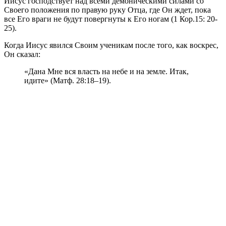
Иисус господствует над всеми демоническими силами со
Своего положения по правую руку Отца, где Он ждет, пока
все Его враги не будут повергнуты к Его ногам (1 Кор.15: 20-
25).
Когда Иисус явился Своим ученикам после того, как воскрес,
Он сказал:
«Дана Мне вся власть на небе и на земле. Итак,
идите» (Матф. 28:18–19).