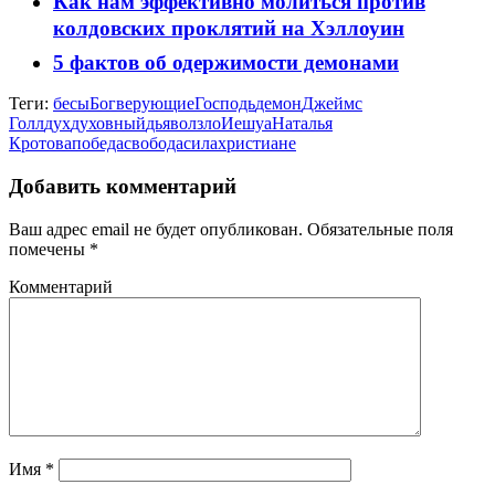
Как нам эффективно молиться против
колдовских проклятий на Хэллоуин
5 фактов об одержимости демонами
Теги:
бесы
Бог
верующие
Господь
демон
Джеймс
Голл
дух
духовный
дьявол
зло
Иешуа
Наталья
Кротова
победа
свобода
сила
христиане
Добавить комментарий
Ваш адрес email не будет опубликован.
Обязательные поля
помечены
*
Комментарий
Имя
*