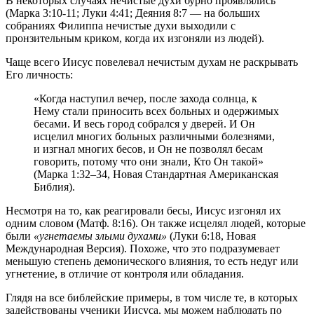
В некоторых случаях нечистые духи бурно проявлялись
(Марка 3:10-11; Луки 4:41; Деяния 8:7 — на больших
собраниях Филиппа нечистые духи выходили с
пронзительным криком, когда их изгоняли из людей).
Чаще всего Иисус повелевал нечистым духам не раскрывать
Его личность:
«Когда наступил вечер, после захода солнца, к
Нему стали приносить всех больных и одержимых
бесами. И весь город собрался у дверей. И Он
исцелил многих больных различными болезнями,
и изгнал многих бесов, и Он не позволял бесам
говорить, потому что они знали, Кто Он такой»
(Марка 1:32–34, Новая Стандартная Американская
Библия).
Несмотря на то, как реагировали бесы, Иисус изгонял их
одним словом (Матф. 8:16). Он также исцелял людей, которые
были
«угнетаемы злыми духами»
(Луки 6:18, Новая
Международная Версия). Похоже, что это подразумевает
меньшую степень демонического влияния, то есть недуг или
угнетение, в отличие от контроля или обладания.
Глядя на все библейские примеры, в том числе те, в которых
задействованы ученики Иисуса, мы можем наблюдать по