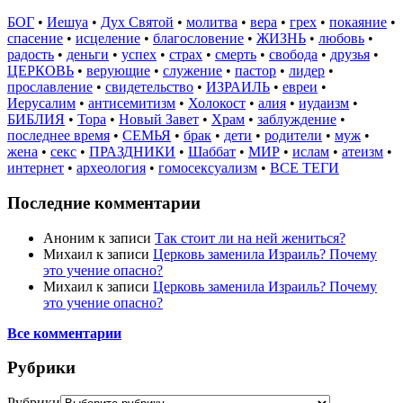
БОГ
•
Иешуа
•
Дух Святой
•
молитва
•
вера
•
грех
•
покаяние
•
спасение
•
исцеление
•
благословение
•
ЖИЗНЬ
•
любовь
•
радость
•
деньги
•
успех
•
страх
•
смерть
•
свобода
•
друзья
•
ЦЕРКОВЬ
•
верующие
•
служение
•
пастор
•
лидер
•
прославление
•
свидетельство
•
ИЗРАИЛЬ
•
евреи
•
Иерусалим
•
антисемитизм
•
Холокост
•
алия
•
иудаизм
•
БИБЛИЯ
•
Тора
•
Новый Завет
•
Храм
•
заблуждение
•
последнее время
•
СЕМЬЯ
•
брак
•
дети
•
родители
•
муж
•
жена
•
секс
•
ПРАЗДНИКИ
•
Шаббат
•
МИР
•
ислам
•
атеизм
•
интернет
•
археология
•
гомосексуализм
•
ВСЕ ТЕГИ
Последние комментарии
Аноним
к записи
Так стоит ли на ней жениться?
Михаил
к записи
Церковь заменила Израиль? Почему
это учение опасно?
Михаил
к записи
Церковь заменила Израиль? Почему
это учение опасно?
Все комментарии
Рубрики
Рубрики