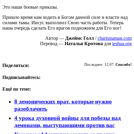
Это наши боевые приказы.
Пришло время нам ходить в Богом данной силе и власти над
силами тьмы. Иисус выполнил Свою часть работы. Теперь
наша очередь сделать Его врагов подножием для Его ног!
Автор —
Джеймс Голл
/
charismamag.com
Перевод —
Наталья Кротова
для
ieshua.org
Пожертвовать
Последнее: 12.07.
Спасибо!
Поделиться:
Подписывайтесь:
Ещё по теме:
8 демонических врат, которые нужно
разоблачить
4 урока духовной войны для победы над
демонами, выступающими против вас