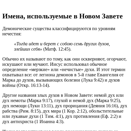
Имена, используемые в Новом Завете
Демонические существа классифицируются по уровням
нечестия:
«Тогда идет и берет с собою семь других духов,
злейших себя»
(Матф. 12:45).
Обычно их называют по тому, как они оскверняют, огорчают,
искушают или мучают. Иисус использовал обычное
определение «мерзкие» или «нечистые» духи. И этот термин
охватывал все: от легиона демонов в 5-й главе Евангелия от
Марка до духов, вызывающих болезни (Лука 9:42) и духов
войны (Откр. 16:13-14).
Другие названия злых духов в Новом Завете: немой дух или
дух немоты (Марка 9:17), глухой и немой дух (Марка 9:25),
дух немощи (Луки 13:11), дух прорицания (Деяния 16:16), дух
рабства (Рим. 8:15), дух мира (1 Кор. 2:12), обольстительные
или лукавые духи (1 Тим. 4:1), дух противления (Еф. 2:2) и
дух антихриста (1 Иоанна 4:3).