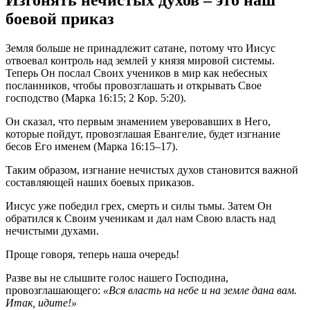
Изгонять нечистых духов – это наш
боевой приказ
Земля больше не принадлежит сатане, потому что Иисус
отвоевал контроль над землей у князя мировой системы.
Теперь Он послал Своих учеников в мир как небесных
посланников, чтобы провозглашать и открывать Свое
господство (Марка 16:15; 2 Кор. 5:20).
Он сказал, что первым знамением уверовавших в Него,
которые пойдут, провозглашая Евангелие, будет изгнание
бесов Его именем (Марка 16:15–17).
Таким образом, изгнание нечистых духов становится важной
составляющей наших боевых приказов.
Иисус уже победил грех, смерть и силы тьмы. Затем Он
обратился к Своим ученикам и дал нам Свою власть над
нечистыми духами.
Проще говоря, теперь наша очередь!
Разве вы не слышите голос нашего Господина,
провозглашающего:
«Вся власть на небе и на земле дана вам.
Итак, идите!»