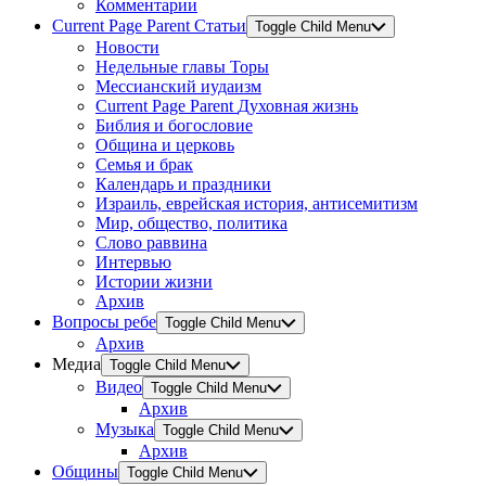
Комментарии
Current Page Parent
Статьи
Toggle Child Menu
Новости
Недельные главы Торы
Мессианский иудаизм
Current Page Parent
Духовная жизнь
Библия и богословие
Община и церковь
Семья и брак
Календарь и праздники
Израиль, еврейская история, антисемитизм
Мир, общество, политика
Слово раввина
Интервью
Истории жизни
Архив
Вопросы ребе
Toggle Child Menu
Архив
Медиа
Toggle Child Menu
Видео
Toggle Child Menu
Архив
Музыка
Toggle Child Menu
Архив
Общины
Toggle Child Menu