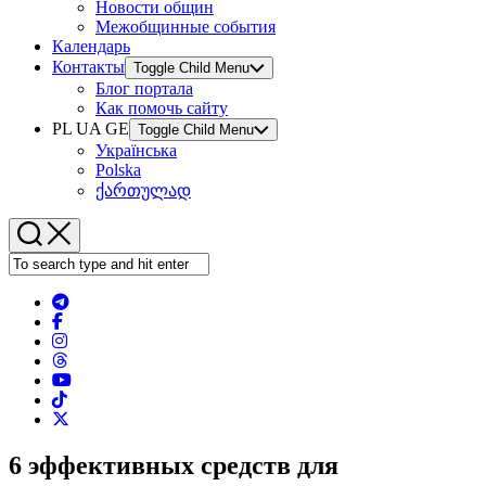
Новости общин
Межобщинные события
Календарь
Контакты
Toggle Child Menu
Блог портала
Как помочь сайту
PL UA GE
Toggle Child Menu
Українська
Polska
ქართულად
6 эффективных средств для