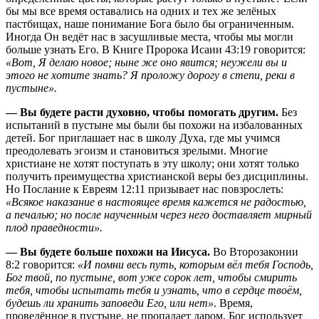
бы мы все время оставались на одних и тех же зелёных
пастбищах, наше понимание Бога было бы ограниченным.
Иногда Он ведёт нас в засушливые места, чтобы мы могли
больше узнать Его. В Книге Пророка Исаии 43:19 говорится:
«Вот, Я делаю новое; ныне же оно явится; неужели вы и
этого не хотите знать? Я проложу дорогу в степи, реки в
пустыне».
— Вы будете расти духовно, чтобы помогать другим.
Без
испытаний в пустыне мы были бы похожи на избалованных
детей. Бог приглашает нас в школу Духа, где мы учимся
преодолевать эгоизм и становиться зрелыми. Многие
христиане не хотят поступать в эту школу; они хотят только
получить преимущества христианской веры без дисциплины.
Но Послание к Евреям 12:11 призывает нас повзрослеть:
«Всякое наказание в настоящее время кажется не радостью,
а печалью; но после наученным через него доставляет мирный
плод праведности».
— Вы будете больше похожи на Иисуса.
Во Второзаконии
8:2 говорится:
«И помни весь путь, которым вёл тебя Господь,
Бог твой, по пустыне, вот уже сорок лет, чтобы смирить
тебя, чтобы испытать тебя и узнать, что в сердце твоём,
будешь ли хранить заповеди Его, или нет»
. Время,
проведённое в пустыне, не пропадает даром. Бог использует