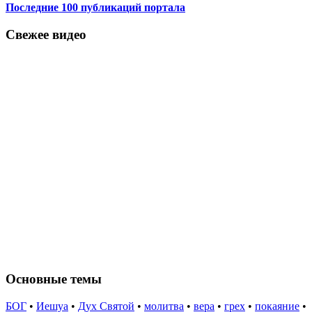
Последние 100 публикаций портала
Свежее видео
Основные темы
БОГ
•
Иешуа
•
Дух Святой
•
молитва
•
вера
•
грех
•
покаяние
•