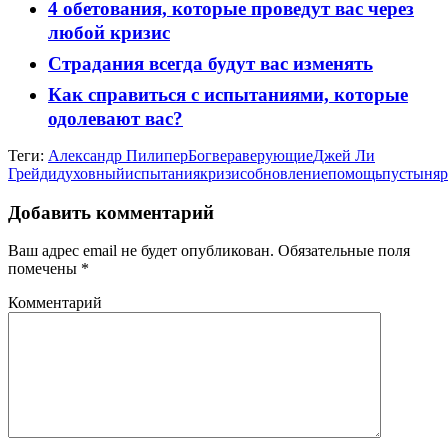
4 обетования, которые проведут вас через
любой кризис
Страдания всегда будут вас изменять
Как справиться с испытаниями, которые
одолевают вас?
Теги:
Александр Пилипер
Бог
вера
верующие
Джей Ли
Грейди
духовный
испытания
кризис
обновление
помощь
пустыня
р
Добавить комментарий
Ваш адрес email не будет опубликован.
Обязательные поля
помечены
*
Комментарий