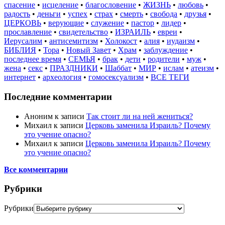
спасение
•
исцеление
•
благословение
•
ЖИЗНЬ
•
любовь
•
радость
•
деньги
•
успех
•
страх
•
смерть
•
свобода
•
друзья
•
ЦЕРКОВЬ
•
верующие
•
служение
•
пастор
•
лидер
•
прославление
•
свидетельство
•
ИЗРАИЛЬ
•
евреи
•
Иерусалим
•
антисемитизм
•
Холокост
•
алия
•
иудаизм
•
БИБЛИЯ
•
Тора
•
Новый Завет
•
Храм
•
заблуждение
•
последнее время
•
СЕМЬЯ
•
брак
•
дети
•
родители
•
муж
•
жена
•
секс
•
ПРАЗДНИКИ
•
Шаббат
•
МИР
•
ислам
•
атеизм
•
интернет
•
археология
•
гомосексуализм
•
ВСЕ ТЕГИ
Последние комментарии
Аноним
к записи
Так стоит ли на ней жениться?
Михаил
к записи
Церковь заменила Израиль? Почему
это учение опасно?
Михаил
к записи
Церковь заменила Израиль? Почему
это учение опасно?
Все комментарии
Рубрики
Рубрики