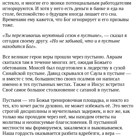
истекло, и многие его звонки потенциальным работодателям
игнорируются. И хотя у него есть деньги в банке и еда на
столе, беспокойство о будущем иногда лишает его сна.
Временами ему кажется, что Бог игнорирует и его призывы
тоже.
«Ты переживаешь неуютный сезон в пустыне»
, — сказал я
сегодня своему другу.
«Но не забывай, что и в пустыне
находится Бог».
Все великие герои веры прошли через пустыню. Авраам
скитался там в течение многих лет, ожидая Божьего
обетования. Моисей был подготовлен к лидерству в сухой
Синайской пустыне. Давид скрывался от Саула в пустыне —
и вместе с тем, большинство своих псалмов он написал
именно в тех пустынных местах. Также и Иисус встретил
Своё самое большое столкновение с сатаной в пустыне.
Пустыня — это Божья тренировочная площадка, и никто из
тех, кто хочет расти духовно, не может избежать её. Это место
строгой дисциплины и мучительных задержек, и все же, как
только мы проходим через неё, мы находим ответы на
молитвы и неописуемые благословения. В пустынной
местности мы формируемся, закаляемся и выковываемся.
Наша гордость оказывается разбита вдребезги, а вера —