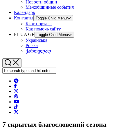
Новости общин
Межобщинные события
Календарь
Контакты
Toggle Child Menu
Блог портала
Как помочь сайту
PL UA GE
Toggle Child Menu
Українська
Polska
ქართულად
7 скрытых благословений сезона