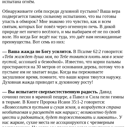
испытана огнём.
Обнаруживаете себя посреди духовной пустыни? Ваша вера
подвергается такому сильному испытанию, что вы готовы
упасть в обморок? Мне знакомо это чувство, как и всем
святым, которых Бог повёл через огненную печь. В дикой
природе нет ничего весёлого, и мы выбираем её не по своей
воле. Но когда Бог ведёт нас туда, это даёт нам неожиданные
преимущества. Вот семь из них:
— Ваша жажда по Богу усилится.
В Псалме 62:2 говорится:
«Тебя жаждет душа моя, по Тебе томится плоть моя в земле
пустой, иссохшей и безводной»
. Известно, что корни пальмы
простираются на 30 метров от основания дерева, потому что в
пустыне им не хватает воды. Когда вы переживаете
засушливое время, помните, что ваши корни тянутся наружу.
Духовная жажда приводит к духовному росту!
— Вы испытаете сверхъестественную радость.
Давид
сочинял песни в мрачной пещере, а Павел и Сила пели гимны
в тюрьме. В Книге Пророка Исаии 35:1-2 говорится:
«Возвеселится пустыня и сухая земля, и возрадуется страна
необитаемая и расцветёт как нарцисс; великолепно будет
цвести и радоваться, будет торжествовать и ликовать»
. У
нас жаркие, сухие места не ассоциируются с чрезмерным