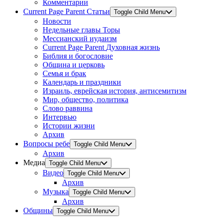
Комментарии
Current Page Parent
Статьи
Toggle Child Menu
Новости
Недельные главы Торы
Мессианский иудаизм
Current Page Parent
Духовная жизнь
Библия и богословие
Община и церковь
Семья и брак
Календарь и праздники
Израиль, еврейская история, антисемитизм
Мир, общество, политика
Слово раввина
Интервью
Истории жизни
Архив
Вопросы ребе
Toggle Child Menu
Архив
Медиа
Toggle Child Menu
Видео
Toggle Child Menu
Архив
Музыка
Toggle Child Menu
Архив
Общины
Toggle Child Menu