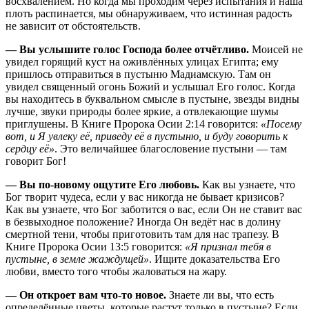
восхвалением. Но когда мы проходим через испытания и наша
плоть распинается, мы обнаруживаем, что истинная радость
не зависит от обстоятельств.
— Вы услышите голос Господа более отчётливо.
Моисей не
увидел горящий куст на оживлённых улицах Египта; ему
пришлось отправиться в пустыню Мадиамскую. Там он
увидел священный огонь Божий и услышал Его голос. Когда
вы находитесь в буквальном смысле в пустыне, звезды видны
лучше, звуки природы более яркие, а отвлекающие шумы
приглушены. В Книге Пророка Осии 2:14 говорится:
«Посему
вот, и Я увлеку её, приведу её в пустыню, и буду говорить к
сердцу её»
. Это величайшее благословение пустыни — там
говорит Бог!
— Вы по-новому ощутите Его любовь.
Как вы узнаете, что
Бог творит чудеса, если у вас никогда не бывает кризисов?
Как вы узнаете, что Бог заботится о вас, если Он не ставит вас
в безвыходное положение? Иногда Он ведёт нас в долину
смертной тени, чтобы приготовить там для нас трапезу. В
Книге Пророка Осии 13:5 говорится:
«Я признал тебя в
пустыне, в земле жаждущей»
. Ищите доказательства Его
любви, вместо того чтобы жаловаться на жару.
— Он откроет вам что-то новое.
Знаете ли вы, что есть
определённые цветы, которые растут только в пустыне? Если