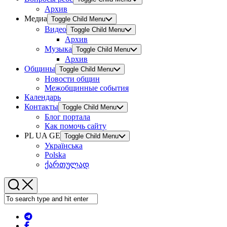
Архив
Медиа
Toggle Child Menu
Видео
Toggle Child Menu
Архив
Музыка
Toggle Child Menu
Архив
Общины
Toggle Child Menu
Новости общин
Межобщинные события
Календарь
Контакты
Toggle Child Menu
Блог портала
Как помочь сайту
PL UA GE
Toggle Child Menu
Українська
Polska
ქართულად