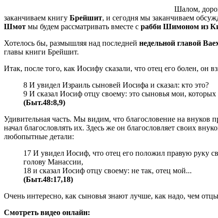
Шалом, доро
заканчиваем книгу
Брейшит
, и сегодня мы заканчиваем обсуж
Шмот
мы будем рассматривать вместе с
рабби Шимоном из К
Хотелось бы, размышляя над последней
недельной главой Вае
главы книги Брейшит.
Итак, после того, как Иосифу сказали, что отец его болен, он 
8 И увидел Израиль сыновей Иосифа и сказал: кто это?
9 И сказал Иосиф отцу своему: это сыновья мои, которых Б
(Быт.48:8,9)
Удивительная часть. Мы видим, что благословение на внуков п
начал благословлять их. Здесь же он благословляет своих вну
любопытные детали:
17 И увидел Иосиф, что отец его положил правую руку св
голову Манассии,
18 и сказал Иосиф отцу своему: не так, отец мой...
(Быт.48:17,18)
Очень интересно, как сыновья знают лучше, как надо, чем отцы
Смотреть видео онлайн: