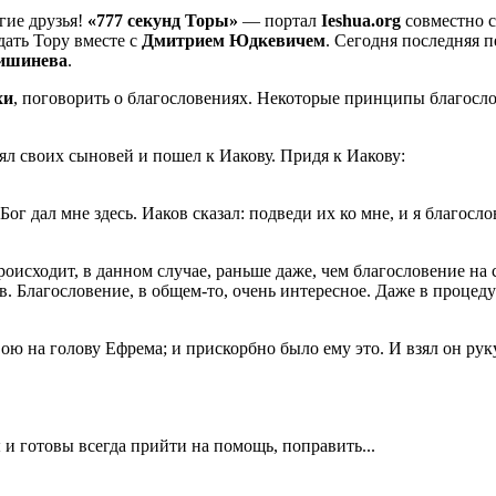
гие друзья!
«777 секунд Торы»
— портал
Ieshua.org
совместно 
дать Тору вместе с
Дмитрием Юдкевичем
. Сегодня последняя п
ишинева
.
хи
, поговорить о благословениях. Некоторые принципы благосло
взял своих сыновей и пошел к Иакову. Придя к Иакову:
ог дал мне здесь. Иаков сказал: подведи их ко мне, и я благосл
роисходит, в данном случае, раньше даже, чем благословение на
ков. Благословение, в общем-то, очень интересное. Даже в проц
ою на голову Ефрема; и прискорбно было ему это. И взял он рук
 и готовы всегда прийти на помощь, поправить...