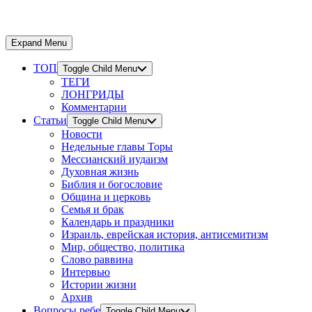
Expand Menu
ТОП
Toggle Child Menu
ТЕГИ
ЛОНГРИДЫ
Комментарии
Статьи
Toggle Child Menu
Новости
Недельные главы Торы
Мессианский иудаизм
Духовная жизнь
Библия и богословие
Община и церковь
Семья и брак
Календарь и праздники
Израиль, еврейская история, антисемитизм
Мир, общество, политика
Слово раввина
Интервью
Истории жизни
Архив
Вопросы ребе
Toggle Child Menu