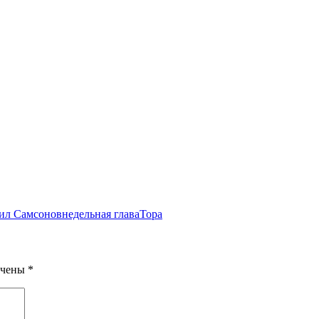
ил Самсонов
недельная глава
Тора
ечены
*