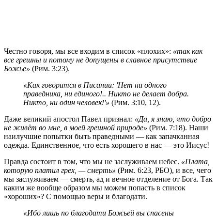
Честно говоря, мы все входим в список «плохих»:
«так как
все грешны и потому не допущены в славное присутствие
Божье»
(Рим. 3:23).
«Как говорится в Писании: 'Нет ни одного
праведника, ни единого!.. Никто не делает добра.
Никто, ни один человек!'»
(Рим. 3:10, 12).
Даже великий апостол Павел признал:
«Да, я знаю, что добро
не живёт во мне, в моей грешной природе»
(Рим. 7:18). Наши
наилучшие попытки быть праведными — как запачканная
одежда. Единственное, что есть хорошего в нас — это Иисус!
Правда состоит в том, что мы не заслуживаем небес.
«Плата,
которую платил грех, — смерть»
(Рим. 6:23, РБО), и все, чего
мы заслуживаем — смерть, ад и вечное отделение от Бога. Так
каким же вообще образом мы можем попасть в список
«хороших»? С помощью веры и благодати.
«Ибо лишь по благодати Божьей вы спасены