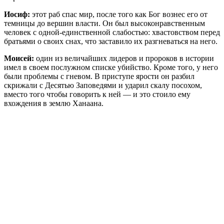
Иосиф:
этот раб спас мир, после того как Бог вознес его от
темницы до вершин власти. Он был высоконравственным
человек с одной-единственной слабостью: хвастовством перед
братьями о своих снах, что заставило их разгневаться на него.
Моисей:
один из величайших лидеров и пророков в истории
имел в своем послужном списке убийство. Кроме того, у него
были проблемы с гневом. В приступе ярости он разбил
скрижали с Десятью Заповедями и ударил скалу посохом,
вместо того чтобы говорить к ней — и это стоило ему
вхождения в землю Ханаана.