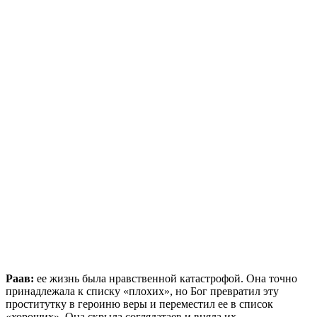
Раав:
ее жизнь была нравственной катастрофой. Она точно
принадлежала к списку «плохих», но Бог превратил эту
проститутку в героиню веры и переместил ее в список
«хороших». Она скрыла соглядатаев и вняла их