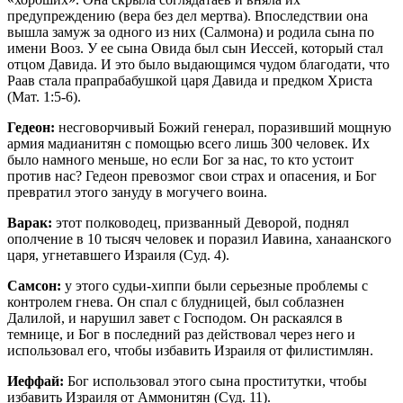
предупреждению (вера без дел мертва). Впоследствии она
вышла замуж за одного из них (Салмона) и родила сына по
имени Вооз. У ее сына Овида был сын Иессей, который стал
отцом Давида. И это было выдающимся чудом благодати, что
Раав стала прапрабабушкой царя Давида и предком Христа
(Мат. 1:5-6).
Гедеон:
несговорчивый Божий генерал, поразивший мощную
армия мадианитян с помощью всего лишь 300 человек. Их
было намного меньше, но если Бог за нас, то кто устоит
против нас? Гедеон превозмог свои страх и опасения, и Бог
превратил этого зануду в могучего воина.
Варак:
этот полководец, призванный Деворой, поднял
ополчение в 10 тысяч человек и поразил Иавина, ханаанского
царя, угнетавшего Израиля (Суд. 4).
Самсон:
у этого судьи-хиппи были серьезные проблемы с
контролем гнева. Он спал с блудницей, был соблазнен
Далилой, и нарушил завет с Господом. Он раскаялся в
темнице, и Бог в последний раз действовал через него и
использовал его, чтобы избавить Израиля от филистимлян.
Иеффай:
Бог использовал этого сына проститутки, чтобы
избавить Израиля от Аммонитян (Суд. 11).