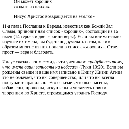
Он может хороших
создать из плохих.
Иисус Христос возвращается на землю!»
11-я глава Послания к Евреям, известная как Божий Зал
Славы, приводит нам список «хороших», состоящий из 16
имен (14 героев и две героини веры). Если вы внимательно
изучите их имена, вы будете недоумевать о том, каким
образом многие из них попали в список «хороших». Ответ
прост — вера и благодать.
Иисус сказал своим семидесяти ученикам:
«радуйтесь тому,
что имена ваши записаны на небесах»
(Луки 10:20). Если вы
рождены свыше и ваше имя записано в Книгу Жизни Агнца,
это не означает, что вы совершенство, или что вы всегда
поступаете правильно. Это означает, что вы спасены,
избавлены, прощены, искуплены и являетесь новым
творением во Христе, стремящимся угодить Господу.