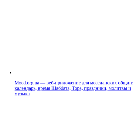
Moed.org.ua — веб-приложение для мессианских общин:
календарь, время Шаббата, Тора, праздники, молитвы и
музыка