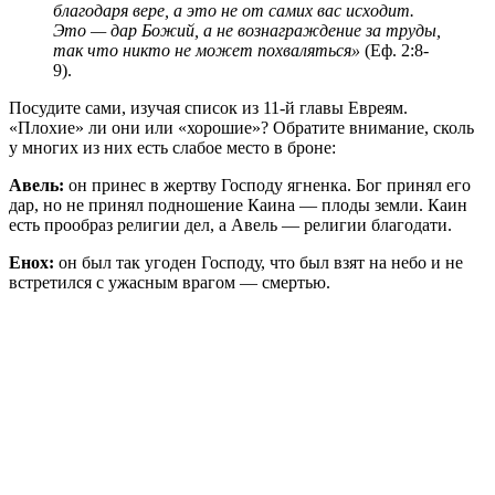
благодаря вере, а это не от самих вас исходит.
Это — дар Божий, а не вознаграждение за труды,
так что никто не может похваляться»
(Еф. 2:8-
9).
Посудите сами, изучая список из 11-й главы Евреям.
«Плохие» ли они или «хорошие»? Обратите внимание, сколь
у многих из них есть слабое место в броне:
Авель:
он принес в жертву Господу ягненка. Бог принял его
дар, но не принял подношение Каина — плоды земли. Каин
есть прообраз религии дел, а Авель — религии благодати.
Енох:
он был так угоден Господу, что был взят на небо и не
встретился с ужасным врагом — смертью.