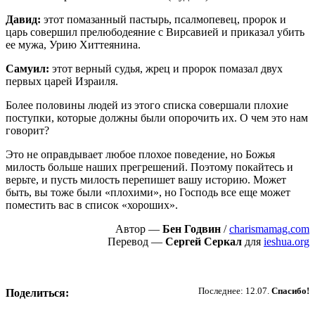
Давид:
этот помазанный пастырь, псалмопевец, пророк и
царь совершил прелюбодеяние с Вирсавией и приказал убить
ее мужа, Урию Хиттеянина.
Самуил:
этот верный судья, жрец и пророк помазал двух
первых царей Израиля.
Более половины людей из этого списка совершали плохие
поступки, которые должны были опорочить их. О чем это нам
говорит?
Это не оправдывает любое плохое поведение, но Божья
милость больше наших прегрешений. Поэтому покайтесь и
верьте, и пусть милость перепишет вашу историю. Может
быть, вы тоже были «плохими», но Господь все еще может
поместить вас в список «хороших».
Автор —
Бен Годвин
/
charismamag.com
Перевод —
Сергей Серкал
для
ieshua.org
Пожертвовать
Последнее: 12.07.
Спасибо!
Поделиться: