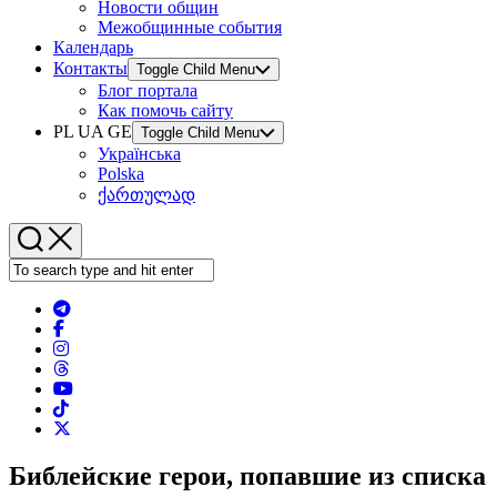
Новости общин
Межобщинные события
Календарь
Контакты
Toggle Child Menu
Блог портала
Как помочь сайту
PL UA GE
Toggle Child Menu
Українська
Polska
ქართულად
Библейские герои, попавшие из списка