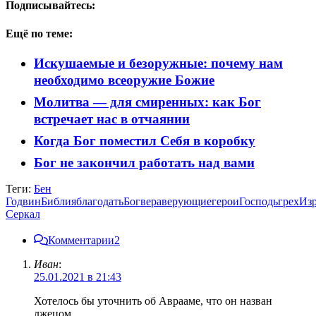
Подписывайтесь:
Ещё по теме:
Искушаемые и безоружные: почему нам
необходимо всеоружие Божие
Молитва — для смиренных: как Бог
встречает нас в отчаянии
Когда Бог поместил Себя в коробку
Бог не закончил работать над вами
Теги:
Бен
Годвин
Библия
благодать
Бог
вера
верующие
герои
Господь
грех
Из
Серкал
Комментарии
2
Иван
:
25.01.2021 в 21:43
Хотелось бы уточнить об Аврааме, что он назван
лжецом.