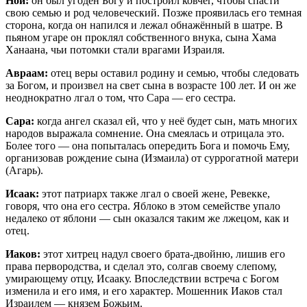
Ной:
он был угоден Богу и построил ковчег, чтобы спасти
свою семью и род человеческий. Позже проявилась его темная
сторона, когда он напился и лежал обнажённый в шатре. В
пьяном угаре он проклял собственного внука, сына Хама
Ханаана, чьи потомки стали врагами Израиля.
Авраам:
отец веры оставил родину и семью, чтобы следовать
за Богом, и произвел на свет сына в возрасте 100 лет. И он же
неоднократно лгал о том, что Сара — его сестра.
Сара:
когда ангел сказал ей, что у неё будет сын, мать многих
народов выражала сомнение. Она смеялась и отрицала это.
Более того — она попыталась опередить Бога и помочь Ему,
организовав рождение сына (Измаила) от суррогатной матери
(Агарь).
Исаак:
этот патриарх также лгал о своей жене, Ревекке,
говоря, что она его сестра. Яблоко в этом семействе упало
недалеко от яблони — сын оказался таким же лжецом, как и
отец.
Иаков:
этот хитрец надул своего брата-двойню, лишив его
права первородства, и сделал это, солгав своему слепому,
умирающему отцу, Исааку. Впоследствии встреча с Богом
изменила и его имя, и его характер. Мошенник Иаков стал
Израилем — князем Божьим.