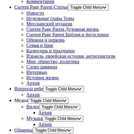
Комментарии
Current Page Parent
Статьи
Toggle Child Menu
Новости
Недельные главы Торы
Мессианский иудаизм
Current Page Parent
Духовная жизнь
Current Page Parent
Библия и богословие
Община и церковь
Семья и брак
Календарь и праздники
Израиль, еврейская история, антисемитизм
Мир, общество, политика
Слово раввина
Интервью
Истории жизни
Архив
Вопросы ребе
Toggle Child Menu
Архив
Медиа
Toggle Child Menu
Видео
Toggle Child Menu
Архив
Музыка
Toggle Child Menu
Архив
Общины
Toggle Child Menu