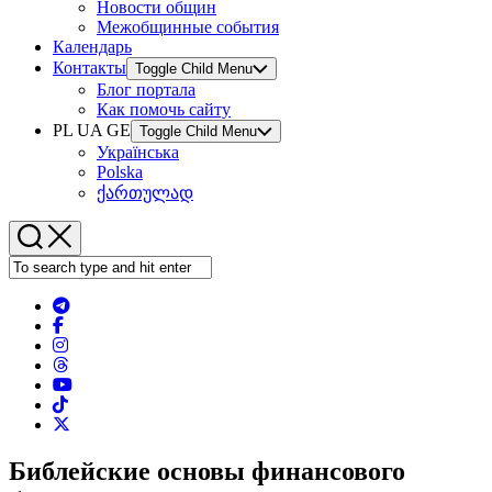
Новости общин
Межобщинные события
Календарь
Контакты
Toggle Child Menu
Блог портала
Как помочь сайту
PL UA GE
Toggle Child Menu
Українська
Polska
ქართულად
Библейские основы финансового