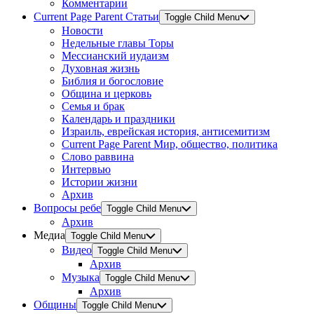
Комментарии
Current Page Parent
Статьи
Toggle Child Menu
Новости
Недельные главы Торы
Мессианский иудаизм
Духовная жизнь
Библия и богословие
Община и церковь
Семья и брак
Календарь и праздники
Израиль, еврейская история, антисемитизм
Current Page Parent
Мир, общество, политика
Слово раввина
Интервью
Истории жизни
Архив
Вопросы ребе
Toggle Child Menu
Архив
Медиа
Toggle Child Menu
Видео
Toggle Child Menu
Архив
Музыка
Toggle Child Menu
Архив
Общины
Toggle Child Menu