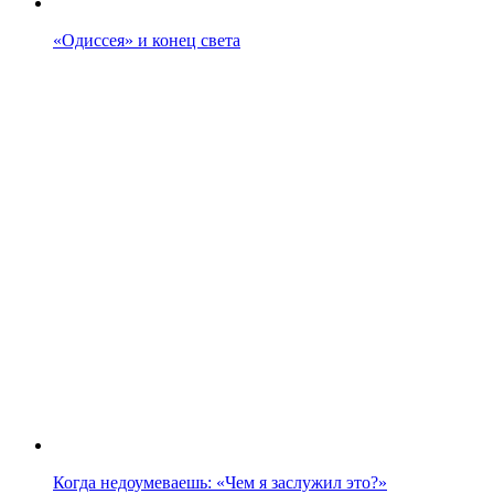
«Одиссея» и конец света
Когда недоумеваешь: «Чем я заслужил это?»