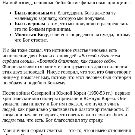
На мой взгляд, основные библейские финансовые принципы:
Быть довольным
и благодарить Бога даже за ту
маленькую зарплату, которую мы получаем.
Быть верным
в том, что мы получили и распределять
это по Божьим принципам.
Молиться Богу
, если есть определенная нужда, потому
что Бог ответит.
И я бы тоже сказал, что истинное счастье человека есть
исполнение двух Божьих заповедей:
«Возлюби Бога всем
сердцем своим», «Возлюби ближнего, как самого себя»
.
Финансы являются одним из инструментов для исполнения
этих двух заповедей. Иисус говорил, что тот, кто благотворит
нищему, помогает Ему, потому что этот человек был сотворен
по образу и подобию Божьему.
После войны Северной и Южной Кореи (1950-53 гг.), первые
христианские миссионеры приехали в Южную Корею. Они
увидели там нищету, и Бог им показал, что нужно учить
людей, как правильно участвовать в благотворительности. И
когда они начали говорить, что очень важно служить Богу и
людям тем, что есть, Бог благословил эту страну.
Мой личный формат счастья — это то, что я имею отношения