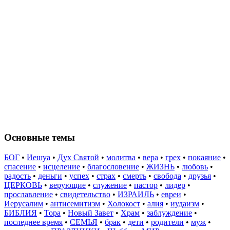
Основные темы
БОГ
•
Иешуа
•
Дух Святой
•
молитва
•
вера
•
грех
•
покаяние
•
спасение
•
исцеление
•
благословение
•
ЖИЗНЬ
•
любовь
•
радость
•
деньги
•
успех
•
страх
•
смерть
•
свобода
•
друзья
•
ЦЕРКОВЬ
•
верующие
•
служение
•
пастор
•
лидер
•
прославление
•
свидетельство
•
ИЗРАИЛЬ
•
евреи
•
Иерусалим
•
антисемитизм
•
Холокост
•
алия
•
иудаизм
•
БИБЛИЯ
•
Тора
•
Новый Завет
•
Храм
•
заблуждение
•
последнее время
•
СЕМЬЯ
•
брак
•
дети
•
родители
•
муж
•