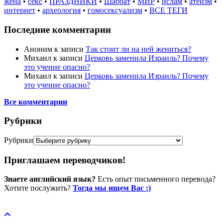
жена
•
секс
•
ПРАЗДНИКИ
•
Шаббат
•
МИР
•
ислам
•
атеизм
•
интернет
•
археология
•
гомосексуализм
•
ВСЕ ТЕГИ
Последние комментарии
Аноним
к записи
Так стоит ли на ней жениться?
Михаил
к записи
Церковь заменила Израиль? Почему
это учение опасно?
Михаил
к записи
Церковь заменила Израиль? Почему
это учение опасно?
Все комментарии
Рубрики
Рубрики
Приглашаем переводчиков!
Знаете английский язык?
Есть опыт письменного перевода?
Хотите послужить?
Тогда мы ищем Вас :)
Пожертвовать / donate