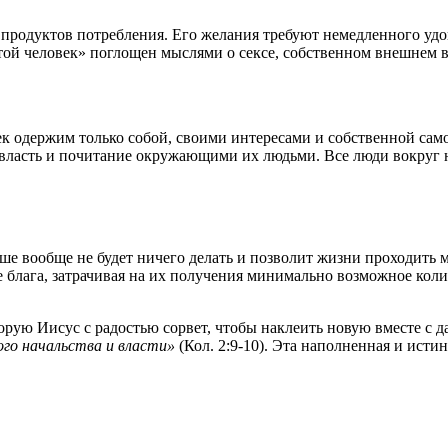
 продуктов потребления. Его желания требуют немедленного удо
стой человек» поглощен мыслями о сексе, собственном внешнем в
век одержим только собой, своими интересами и собственной с
 власть и почитание окружающими их людьми. Все люди вокруг 
ше вообще не будет ничего делать и позволит жизни проходить ми
е блага, затрачивая на их получения минимально возможное коли
торую Иисус с радостью сорвет, чтобы наклеить новую вместе с 
ого начальства и власти»
(Кол. 2:9-10). Эта наполненная и исти