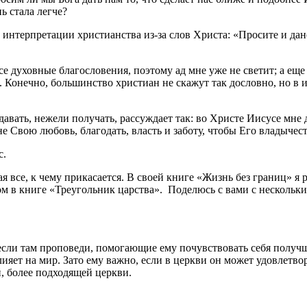
ь стала легче?
интерпретации христианства из-за слов Христа: «Просите и дан
е духовные благословения, поэтому ад мне уже не светит; а еще 
. Конечно, большинство христиан не скажут так дословно, но в и
ее давать, нежели получать, рассуждает так: во Христе Иисусе м
не Свою любовь, благодать, власть и заботу, чтобы Его владычест
с.
я все, к чему прикасается. В своей книге «Жизнь без границ» я
 книге «Треугольник царства». Поделюсь с вами с несколькими
 если там проповеди, помогающие ему почувствовать себя получ
лияет на мир. Зато ему важно, если в церкви он может удовлетв
й, более подходящей церкви.