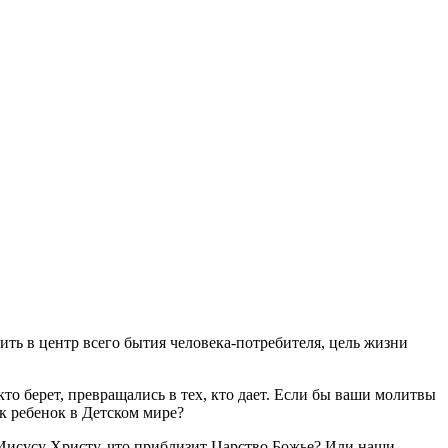
ить в центр всего бытия человека-потребителя, цель жизни
кто берет, превращались в тех, кто дает. Если бы ваши молитвы
ак ребенок в Детском мире?
 Иисусу Христу, что приблизит Царство Божье? Или наши