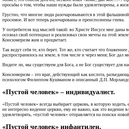
просьбы о том, чтобы наши нужды были удовлетворены, а жизн
Грустно, что многие люди разочаровываются в этой фальшивой 
просимое. И вот теперь разочарованы и преисполнены гнева.
У потребителя ход мыслей такой: во Христе Иисусе мне даны вс
осознал свой потенциал и реализовал свои мечты на этой земле
Консюмеризм жив и процветает.
Так ведут себя те, кто берет. Тот же, кто считает что блаженн
распространялось на земле, в том числе и через меня; Бог дал м
Видите ли, мы существуем для Бога, а не Бог существует для на
Консюмеризм – это враг, действующий как кислота, разъедающа
психологом Филиппом Кушманом и описанный Д.П. Морландом в
«Пустой человек» – индивидуалист.
«Пустой человек» всегда выбирает церковь, в которую ходить,
не интересно видение церкви, ему не важно, как это видение в
удовлетворять, «пустой человек» отправляется на поиски ново
«Пустой человек» инфантилен.