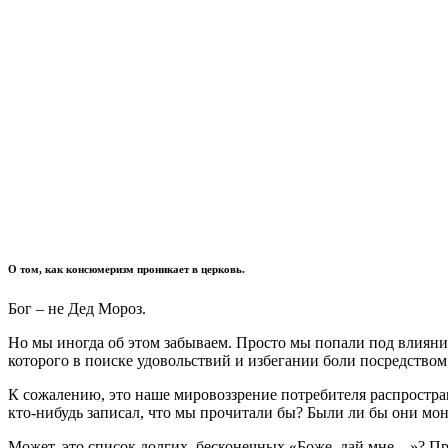
О том, как консюмеризм проникает в церковь.
Бог – не Дед Мороз.
Но мы иногда об этом забываем. Просто мы попали под влияние
которого в поиске удовольствий и избегании боли посредством
К сожалению, это наше мировоззрение потребителя распространя
кто-нибудь записал, что мы прочитали бы? Были ли бы они мон
Может, это список долгих, бесконечных «Боже, дай мне…»? Пр