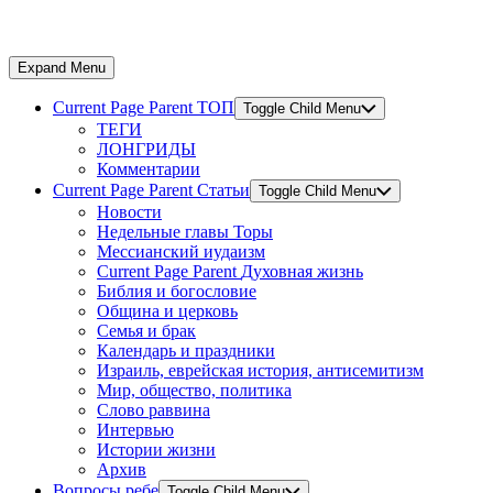
Expand Menu
Current Page Parent
ТОП
Toggle Child Menu
ТЕГИ
ЛОНГРИДЫ
Комментарии
Current Page Parent
Статьи
Toggle Child Menu
Новости
Недельные главы Торы
Мессианский иудаизм
Current Page Parent
Духовная жизнь
Библия и богословие
Община и церковь
Семья и брак
Календарь и праздники
Израиль, еврейская история, антисемитизм
Мир, общество, политика
Слово раввина
Интервью
Истории жизни
Архив
Вопросы ребе
Toggle Child Menu