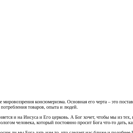
 мировоззрения консюмеризма. Основная его черта – это постав
 потребления товаров, опыта и людей.
ется и на Иисуса и Его церковь. А Бог хочет, чтобы мы из тех, 
ологом человека, который постоянно просит Бога что-то дать, к
осим ли мы Бога дать нам то, что сделает нас ближе и подобнее