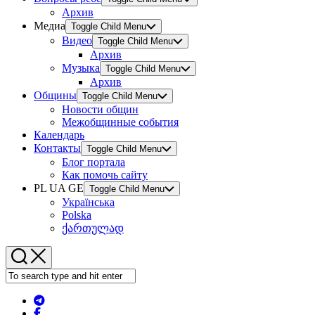
Архив
Медиа
Toggle Child Menu
Видео
Toggle Child Menu
Архив
Музыка
Toggle Child Menu
Архив
Общины
Toggle Child Menu
Новости общин
Межобщинные события
Календарь
Контакты
Toggle Child Menu
Блог портала
Как помочь сайту
PL UA GE
Toggle Child Menu
Українська
Polska
ქართულად