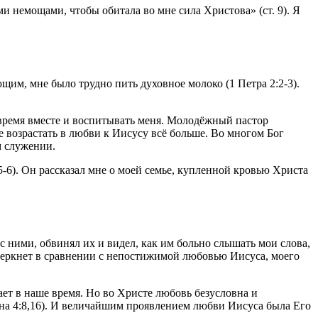
ими немощами, чтобы обитала во мне сила Христова» (ст. 9). Я
щим, мне было трудно пить духовное молоко (1 Петра 2:2-3).
 время вместе и воспитывать меня. Молодёжный пастор
е возрастать в любви к Иисусу всё больше. Во многом Бог
м служении.
5-6). Он рассказал мне о моей семье, купленной кровью Христа
 ними, обвинял их и видел, как им больно слышать мои слова,
 – меркнет в сравнении с непостижимой любовью Иисуса, моего
вает в наше время. Но во Христе любовь безусловна и
нна 4:8,16). И величайшим проявлением любви Иисуса была Его