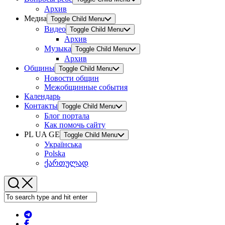
Архив
Медиа
Toggle Child Menu
Видео
Toggle Child Menu
Архив
Музыка
Toggle Child Menu
Архив
Общины
Toggle Child Menu
Новости общин
Межобщинные события
Календарь
Контакты
Toggle Child Menu
Блог портала
Как помочь сайту
PL UA GE
Toggle Child Menu
Українська
Polska
ქართულად