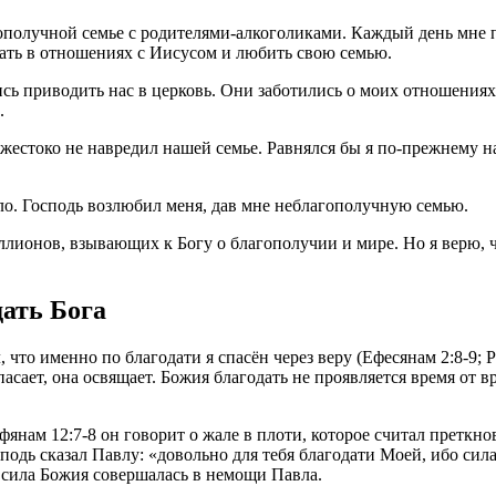
гополучной семье с родителями-алкоголиками. Каждый день мне пр
стать в отношениях с Иисусом и любить свою семью.
ись приводить нас в церковь. Они заботились о моих отношениях 
.
ь жестоко не навредил нашей семье. Равнялся бы я по-прежнему
ыло. Господь возлюбил меня, дав мне неблагополучную семью.
лионов, взывающих к Богу о благополучии и мире. Но я верю, 
ать Бога
, что именно по благодати я спасён через веру (Ефесянам 2:8-9;
асает, она освящает. Божия благодать не проявляется время от в
фянам 12:7-8 он говорит о жале в плоти, которое считал претк
сподь сказал Павлу: «довольно для тебя благодати Моей, ибо сила
к сила Божия совершалась в немощи Павла.