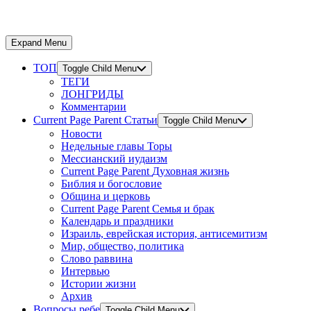
Expand Menu
ТОП
Toggle Child Menu
ТЕГИ
ЛОНГРИДЫ
Комментарии
Current Page Parent
Статьи
Toggle Child Menu
Новости
Недельные главы Торы
Мессианский иудаизм
Current Page Parent
Духовная жизнь
Библия и богословие
Община и церковь
Current Page Parent
Семья и брак
Календарь и праздники
Израиль, еврейская история, антисемитизм
Мир, общество, политика
Слово раввина
Интервью
Истории жизни
Архив
Вопросы ребе
Toggle Child Menu