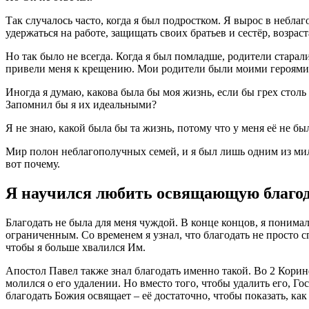
Так случалось часто, когда я был подростком. Я вырос в небла
удержаться на работе, защищать своих братьев и сестёр, возра
Но так было не всегда. Когда я был помладше, родители старал
привели меня к крещению. Мои родители были моими героями
Иногда я думаю, какова была бы моя жизнь, если бы грех стол
Запомнил бы я их идеальными?
Я не знаю, какой была бы та жизнь, потому что у меня её не б
Мир полон неблагополучных семей, и я был лишь одним из мил
вот почему.
Я научился любить освящающую благод
Благодать не была для меня чуждой. В конце концов, я понимал
ограниченным. Со временем я узнал, что благодать не просто сп
чтобы я больше хвалился Им.
Апостол Павел также знал благодать именно такой. Во 2 Корин
молился о его удалении. Но вместо того, чтобы удалить его, Го
благодать Божия освящает – её достаточно, чтобы показать, ка