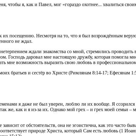
я, чтобы я, как и Павел, мог «гораздо охотнее... хвалиться сво
 к их посещению. Несмотря на то, что я был возрождённым верую
енного не ждал.
с нетерпением ждали знакомства со мной, стремились проводить
сом. Господь даровал мне настоящую дружбу, которая помогла мн
дать мне возможность выразить свою любовь в профессионально
оих братьев и сестёр во Христе (Римлянам 8:14-17; Ефесянам 1:
енами я даже не был уверен, люблю ли их вообще. Я ссорился с
 так же, как и я из-за их. Однако мой грех – и грех моей семьи
 зависит от обстоятельств, она не эгоистична, как это часто бы
соответствует природе Христа, который Сам есть любовь (1 Иоа