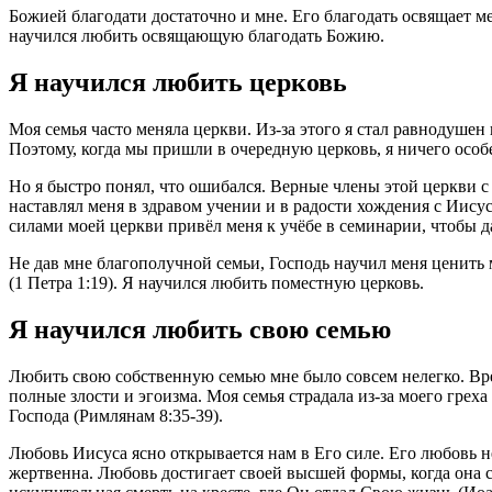
Божией благодати достаточно и мне. Его благодать освящает мен
научился любить освящающую благодать Божию.
Я научился любить церковь
Моя семья часто меняла церкви. Из-за этого я стал равнодушен
Поэтому, когда мы пришли в очередную церковь, я ничего особ
Но я быстро понял, что ошибался. Верные члены этой церкви 
наставлял меня в здравом учении и в радости хождения с Иису
силами моей церкви привёл меня к учёбе в семинарии, чтобы 
Не дав мне благополучной семьи, Господь научил меня ценить м
(1 Петра 1:19). Я научился любить поместную церковь.
Я научился любить свою семью
Любить свою собственную семью мне было совсем нелегко. Врем
полные злости и эгоизма. Моя семья страдала из-за моего греха
Господа (Римлянам 8:35-39).
Любовь Иисуса ясно открывается нам в Его силе. Его любовь не
жертвенна. Любовь достигает своей высшей формы, когда она 