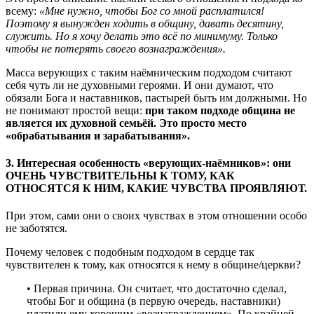
всему:
«Мне нужно, чтобы Бог со мной расплатился!
Поэтому я вынужден ходить в общину, давать десятину,
служить. Но я хочу делать это всё по минимуму. Только
чтобы не потерять своего вознаграждения».
Масса верующих с таким наёмническим подходом считают
себя чуть ли не духовными героями. И они думают, что
обязали Бога и наставников, пастырей быть им должными. Но
не понимают простой вещи:
при таком подходе община не
является их духовной семьёй. Это просто место
«обрабатывания и зарабатывания».
3. Интересная особенность «верующих-наёмников»: они
ОЧЕНЬ ЧУВСТВИТЕЛЬНЫ К ТОМУ, КАК
ОТНОСЯТСЯ К НИМ, КАКИЕ ЧУВСТВА ПРОЯВЛЯЮТ
.
При этом, сами они о своих чувствах в этом отношении особо
не заботятся.
Почему человек с подобным подходом в сердце так
чувствителен к тому, как относятся к нему в общине/церкви?
• Первая причина. Он считает, что достаточно сделал,
чтобы Бог и община (в первую очередь, наставники)
платили ему хорошим «вознаграждением». По крайней