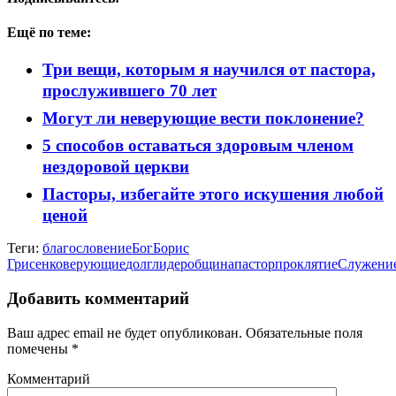
Ещё по теме:
Три вещи, которым я научился от пастора,
прослужившего 70 лет
Могут ли неверующие вести поклонение?
5 способов оставаться здоровым членом
нездоровой церкви
Пасторы, избегайте этого искушения любой
ценой
Теги:
благословение
Бог
Борис
Грисенко
верующие
долг
лидер
община
пастор
проклятие
Служени
Добавить комментарий
Ваш адрес email не будет опубликован.
Обязательные поля
помечены
*
Комментарий