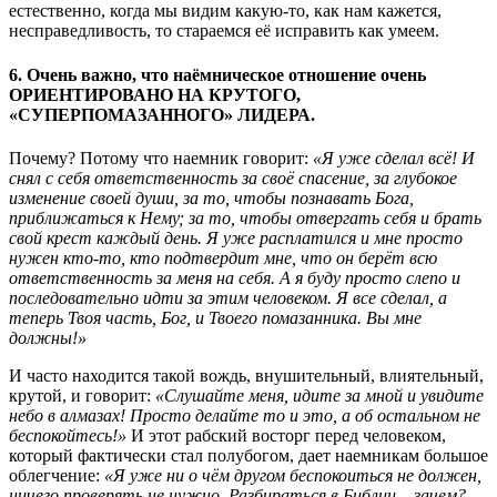
естественно, когда мы видим какую-то, как нам кажется,
несправедливость, то стараемся её исправить как умеем.
6. Очень важно, что наёмническое отношение очень
ОРИЕНТИРОВАНО НА КРУТОГО,
«СУПЕРПОМАЗАННОГО» ЛИДЕРА.
Почему? Потому что наемник говорит:
«Я уже сделал всё! И
снял с себя ответственность за своё спасение, за глубокое
изменение своей души, за то, чтобы познавать Бога,
приближаться к Нему; за то, чтобы отвергать себя и брать
свой крест каждый день. Я уже расплатился и мне просто
нужен кто-то, кто подтвердит мне, что он берёт всю
ответственность за меня на себя. А я буду просто слепо и
последовательно идти за этим человеком. Я все сделал, а
теперь Твоя часть, Бог, и Твоего помазанника. Вы мне
должны!»
И часто находится такой вождь, внушительный, влиятельный,
крутой, и говорит:
«
Слушайте меня, идите за мной и увидите
небо в алмазах! Просто делайте то и это, а об остальном не
беспокойтесь!»
И этот рабский восторг перед человеком,
который фактически стал полубогом, дает наемникам большое
облегчение:
«Я уже ни о чём другом беспокоиться не должен,
ничего проверять не нужно. Разбираться в Библии – зачем?