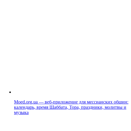
Moed.org.ua — веб-приложение для мессианских общин:
календарь, время Шаббата, Тора, праздники, молитвы и
музыка