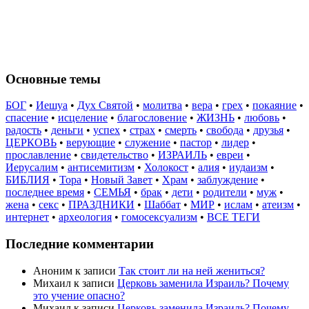
Основные темы
БОГ
•
Иешуа
•
Дух Святой
•
молитва
•
вера
•
грех
•
покаяние
•
спасение
•
исцеление
•
благословение
•
ЖИЗНЬ
•
любовь
•
радость
•
деньги
•
успех
•
страх
•
смерть
•
свобода
•
друзья
•
ЦЕРКОВЬ
•
верующие
•
служение
•
пастор
•
лидер
•
прославление
•
свидетельство
•
ИЗРАИЛЬ
•
евреи
•
Иерусалим
•
антисемитизм
•
Холокост
•
алия
•
иудаизм
•
БИБЛИЯ
•
Тора
•
Новый Завет
•
Храм
•
заблуждение
•
последнее время
•
СЕМЬЯ
•
брак
•
дети
•
родители
•
муж
•
жена
•
секс
•
ПРАЗДНИКИ
•
Шаббат
•
МИР
•
ислам
•
атеизм
•
интернет
•
археология
•
гомосексуализм
•
ВСЕ ТЕГИ
Последние комментарии
Аноним
к записи
Так стоит ли на ней жениться?
Михаил
к записи
Церковь заменила Израиль? Почему
это учение опасно?
Михаил
к записи
Церковь заменила Израиль? Почему