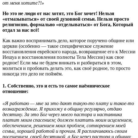
от меня хотите?!»
Но это не люди от нас хотят, это Бог хочет! Нельзя
«отмазываться» от своей духовной семьи. Нельзя просто
религиозно, формально «отделываться» от Бога, Который
отдал за нас всё!
Как важно воспринимать дело, которое поручено общине или
церкви (особенно — такое специфическое служение
восстановления еврейского народа, возвращение его к Мессии
Иешуа и восстановления полноты Тела Мессии) как свое
родное! Если мы не будем вникать и разбираться в этом,
молиться и пробовать делать это, как своё родное, то просто
никогда это дело не поймём.
1. Собственно, это и есть то самое наёмническое
отношение:
«Я работаю — мне за это дают такую-то плату и такое-то
вознаграждение. Я прихожу в общину регулярно, отдаю
десятину. За это Бог через моего пастора и наставника
платит моим спасением; должен платить моим исцелением,
обеспечением, решением моих проблем, сотворением моей
семьи, хорошей работой и прочим. Я расплачиваюсь своим
посещением, своей десятиной, а Бог через пастора и общину