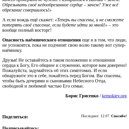
Обрезывать своё недообрезанное сердце – зачем? Уже всё
обрезание совершилось!»
А если вождь ещё скажет:
«Теперь вы спасены, и не сможете
потерять своё спасение, если будете идти за мной!»
– это
вообще полный восторг!
Опасность наёмнического отношения
еще и в том, что люди,
не успокоятся, пока не подчинят свою волю такому вот супер-
наёмнику.
Друзья! Не оставайтесь в таком положении и отношении
сердца к Богу, Его общине и служению, которое вам доверено!
Пожалуйста, задумайтесь об этих симптомах. И если
обнаружите это в себе, покайтесь перед Богом. Вы спасены,
чтобы быть дочерями и сыновьями Небесного Отца,
свободной и любимой частью Его семьи.
Борис Грисенко
/
kemokiev.org
Пожертвовать
Последнее: 12.07.
Спасибо!
Поделиться:
Подписывайтесь: