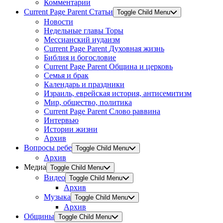
Комментарии
Current Page Parent
Статьи
Toggle Child Menu
Новости
Недельные главы Торы
Мессианский иудаизм
Current Page Parent
Духовная жизнь
Библия и богословие
Current Page Parent
Община и церковь
Семья и брак
Календарь и праздники
Израиль, еврейская история, антисемитизм
Мир, общество, политика
Current Page Parent
Слово раввина
Интервью
Истории жизни
Архив
Вопросы ребе
Toggle Child Menu
Архив
Медиа
Toggle Child Menu
Видео
Toggle Child Menu
Архив
Музыка
Toggle Child Menu
Архив
Общины
Toggle Child Menu