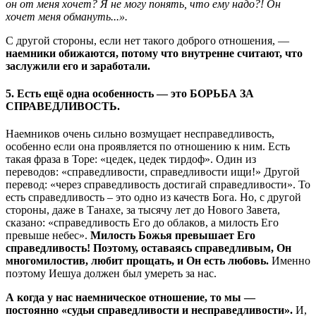
он от меня хочет? Я не могу понять, что ему надо?! Он
хочет меня обмануть...».
С другой стороны, если нет такого доброго отношения, —
наемники обижаются, потому что внутренне считают, что
заслужили его и заработали.
5. Есть ещё одна особенность — это
БОРЬБА ЗА
СПРАВЕДЛИВОСТЬ.
Наемников очень сильно возмущает несправедливость,
особенно если она проявляется по отношению к ним. Есть
такая фраза в Торе: «цедек, цедек тирдоф». Один из
переводов: «справедливости, справедливости ищи!» Другой
перевод: «через справедливость достигай справедливости». То
есть справедливость – это одно из качеств Бога. Но, с другой
стороны, даже в Танахе, за тысячу лет до Нового Завета,
сказано: «справедливость Его до облаков, а милость Его
превыше небес».
Милость Божья превышает Его
справедливость! Поэтому, оставаясь справедливым, Он
многомилостив, любит прощать, и Он есть любовь.
Именно
поэтому Иешуа должен был умереть за нас.
А когда у нас наемническое отношение, то мы —
постоянно «судьи справедливости и несправедливости».
И,