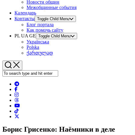
Новости общин
Межобщинные события
Календарь
Контакты
Toggle Child Menu
Блог портала
Как помочь сайту
PL UA GE
Toggle Child Menu
Українська
Polska
ქართულად
Борис Грисенко: Наёмники в деле