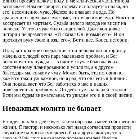
Елисей бросает палку в воду, и металлическая часть топора
всплывает. Нам не говорят, почему используется палка, но
это, несомненно, чудо. Железо не плавает в воде. По
сравнению с другими чудесами, это маленькое чудо. Никто не
воскресает из мертвых. Судьба целого народа не висит на
волоске. У этого чуда мало свидетелей. Даже концовка
истории не драматична. «И сказал Он: возьми его». И он
протянул руку свою и взял его». Вот и все. Конец истории.
Итак, вот краткое содержание этой небольшой истории: у
маленьких людей есть пара маленьких проблем, и Бог
восполняет их нужды — в одном случае благодаря их
собственному планированию и усилиям, а в другом —
благодаря маленькому чуду. Может быть, эта история не
кажется такой уж важной, но я рад, что она есть в Библии.
Она показывает, что Бог заботится о нас и наших
повседневных проблемах. Он действует на нашей стороне.
Если мы будем внимательны, то увидим это и в своей жизни.
Неважных молитв не бывает
Я видел, как Бог действует таким образом в моей собственной
жизни. Я пастор, и несколько лет назад согласился провести
служение на могиле умершего брата друга, живущего в
городе. Мой друг не является последователем Иисуса,