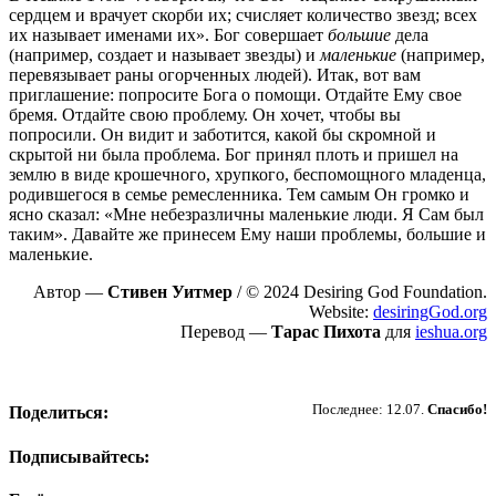
сердцем и врачует скорби их; счисляет количество звезд; всех
их называет именами их». Бог совершает
большие
дела
(например, создает и называет звезды) и
маленькие
(например,
перевязывает раны огорченных людей). Итак, вот вам
приглашение: попросите Бога о помощи. Отдайте Ему свое
бремя. Отдайте свою проблему. Он хочет, чтобы вы
попросили. Он видит и заботится, какой бы скромной и
скрытой ни была проблема. Бог принял плоть и пришел на
землю в виде крошечного, хрупкого, беспомощного младенца,
родившегося в семье ремесленника. Тем самым Он громко и
ясно сказал: «Мне небезразличны маленькие люди. Я Сам был
таким». Давайте же принесем Ему наши проблемы, большие и
маленькие.
Автор —
Стивен Уитмер
/ © 2024 Desiring God Foundation.
Website:
desiringGod.org
Перевод —
Тарас Пихота
для
ieshua.org
Пожертвовать
Последнее: 12.07.
Спасибо!
Поделиться:
Подписывайтесь: