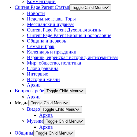
Комментарии
Current Page Parent
Статьи
Toggle Child Menu
Новости
Недельные главы Торы
Мессианский иудаизм
Current Page Parent
Духовная жизнь
Current Page Parent
Библия и богословие
Община и церковь
Семья и брак
Календарь и праздники
Израиль, еврейская история, антисемитизм
Мир, общество, политика
Слово раввина
Интервью
Истории жизни
Архив
Вопросы ребе
Toggle Child Menu
Архив
Медиа
Toggle Child Menu
Видео
Toggle Child Menu
Архив
Музыка
Toggle Child Menu
Архив
Общины
Toggle Child Menu