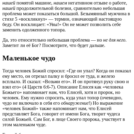
нашей
помятой машине,
нашем
негативном отзыве о работе,
нашей
продолжительной болезни, сравнительно небольшая
проблема может показаться большой. Безымянный мужчина в
стихе 5 «воскликнул» — термин, означающий настоящую
беду. Он восклицает: «Увы!» Он не может позволить себе
заменить одолженного топора.
Да, это относительно небольшая проблема — но
не для него
.
Заметит ли её Бог? Посмотрите, что будет дальше.
Маленькое чудо
Тогда человек Божий спросил: «Где он упал? Когда он показал
ему место, он отрезал палку и бросил ее туда, и железо
всплыло. И сказал: «Возьми его». И он протянул руку свою и
взял его» (4 Царств 6:6-7). Описание Елисея как «человека
Божьего» напоминает нам, что Елисей, хотя и пророк, но
человек. Ему нужно спросить, куда упал топор (очевидно,
чудо не включало в себя его
обнаружение
!) Но выражение
«человек Божий» также напоминает нам, что Елисей
представляет Бога, говорит от имени Бога, творит чудеса
силой Божьей. Сам Бог, в лице Своего пророка, участвует в
этом маленьком чуде.