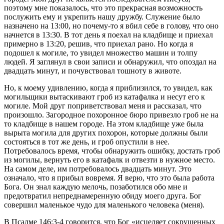
поэтому мне показалось, что это прекрасная возможность
послужить ему и укрепить нашу дружбу. Служение было
назначено на 13:00, но почему-то я вбил себе в голову, что оно
начнется в 13:30. В тот день я поехал на кладбище и приехал
примерно в 13:20, решив, что приехал рано. Но когда я
подошел к могиле, то увидел множество машин и толпу
людей. Я заглянул в свои записи и обнаружил, что опоздал на
двадцать минут, и почувствовал тошноту в животе.
Но, к моему удивлению, когда я приблизился, то увидел, как
могильщики вытаскивают гроб из катафалка и несут его к
могиле. Мой друг поприветствовал меня и рассказал, что
произошло. Загородное похоронное бюро привезло гроб не на
то кладбище в нашем городе. На этом кладбище уже была
вырыта могила для других похорон, которые должны были
состояться в тот же день, и гроб опустили в нее.
Потребовалось время, чтобы обнаружить ошибку, достать гроб
из могилы, вернуть его в катафалк и отвезти в нужное место.
На самом деле, им потребовалось двадцать минут. Это
означало, что я прибыл вовремя. Я верю, что это была работа
Бога. Он знал каждую мелочь, позаботился обо мне и
предотвратил непреднамеренную обиду моего друга. Бог
совершил маленькое чудо для маленького человека (меня).
В Псалме 146:3-4 говорится, что Бог «исцеляет сокрушенных