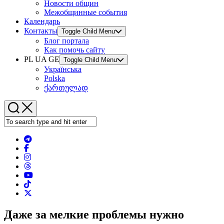
Новости общин
Межобщинные события
Календарь
Контакты
Toggle Child Menu
Блог портала
Как помочь сайту
PL UA GE
Toggle Child Menu
Українська
Polska
ქართულად
Даже за мелкие проблемы нужно