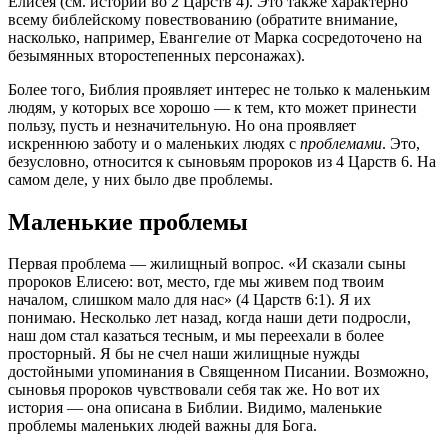
Елисея (см. истории во 2 Царств 4). Это также характерно
всему библейскому повествованию (обратите внимание,
насколько, например, Евангелие от Марка сосредоточено на
безымянных второстепенных персонажах).
Более того, Библия проявляет интерес не только к маленьким
людям, у которых все хорошо — к тем, кто может принести
пользу, пусть и незначительную. Но она проявляет
искреннюю заботу и о маленьких людях с
проблемами
. Это,
безусловно, относится к сыновьям пророков из 4 Царств 6. На
самом деле, у них было две проблемы.
Маленькие проблемы
Первая проблема — жилищный вопрос. «И сказали сыны
пророков Елисею: вот, место, где мы живем под твоим
началом, слишком мало для нас» (4 Царств 6:1). Я их
понимаю. Несколько лет назад, когда наши дети подросли,
наш дом стал казаться тесным, и мы переехали в более
просторный. Я бы не счел наши жилищные нужды
достойными упоминания в Священном Писании. Возможно,
сыновья пророков чувствовали себя так же. Но вот их
история — она описана в Библии. Видимо, маленькие
проблемы маленьких людей важны для Бога.