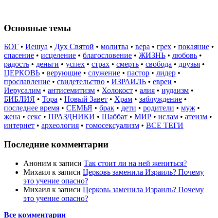
Основные темы
БОГ
•
Иешуа
•
Дух Святой
•
молитва
•
вера
•
грех
•
покаяние
•
спасение
•
исцеление
•
благословение
•
ЖИЗНЬ
•
любовь
•
радость
•
деньги
•
успех
•
страх
•
смерть
•
свобода
•
друзья
•
ЦЕРКОВЬ
•
верующие
•
служение
•
пастор
•
лидер
•
прославление
•
свидетельство
•
ИЗРАИЛЬ
•
евреи
•
Иерусалим
•
антисемитизм
•
Холокост
•
алия
•
иудаизм
•
БИБЛИЯ
•
Тора
•
Новый Завет
•
Храм
•
заблуждение
•
последнее время
•
СЕМЬЯ
•
брак
•
дети
•
родители
•
муж
•
жена
•
секс
•
ПРАЗДНИКИ
•
Шаббат
•
МИР
•
ислам
•
атеизм
•
интернет
•
археология
•
гомосексуализм
•
ВСЕ ТЕГИ
Последние комментарии
Аноним
к записи
Так стоит ли на ней жениться?
Михаил
к записи
Церковь заменила Израиль? Почему
это учение опасно?
Михаил
к записи
Церковь заменила Израиль? Почему
это учение опасно?
Все комментарии