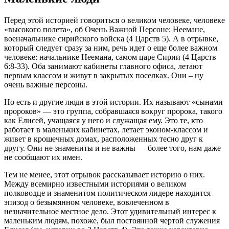
Перед этой историей говориться о великом человеке, человеке
«высокого полета», об Очень Важной Персоне: Неемане,
военачальнике сирийского войска (4 Царств 5). А в отрывке,
который следует сразу за ним, речь идет о еще более важном
человеке: начальнике Неемана, самом царе Сирии (4 Царств
6:8-33). Оба занимают кабинеты главного офиса, летают
первым классом и живут в закрытых поселках. Они – ну
очень важные персоны.
Но есть и другие люди в этой истории. Их называют «сынами
пророков» — это группа, собравшаяся вокруг пророка, такого
как Елисей, учащаяся у него и служащая ему. Это те, кто
работает в маленьких кабинетах, летает эконом-классом и
живет в крошечных домах, расположенных тесно друг к
другу. Они не знамениты и не важны — более того, нам даже
не сообщают их имен.
Тем не менее, этот отрывок рассказывает историю о них.
Между всемирно известными историями о великом
полководце и знаменитом политическом лидере находится
эпизод о безымянном человеке, вовлеченном в
незначительное местное дело. Этот удивительный интерес к
маленьким людям, похоже, был постоянной чертой служения