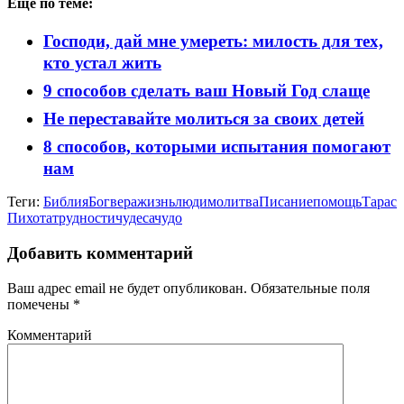
Ещё по теме:
Господи, дай мне умереть: милость для тех,
кто устал жить
9 способов сделать ваш Новый Год слаще
Не переставайте молиться за своих детей
8 способов, которыми испытания помогают
нам
Теги:
Библия
Бог
вера
жизнь
люди
молитва
Писание
помощь
Тарас
Пихота
трудности
чудеса
чудо
Добавить комментарий
Ваш адрес email не будет опубликован.
Обязательные поля
помечены
*
Комментарий