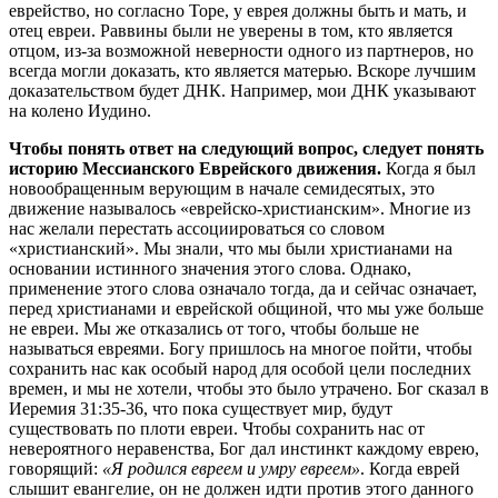
еврейство, но согласно Торе, у еврея должны быть и мать, и
отец евреи. Раввины были не уверены в том, кто является
отцом, из-за возможной неверности одного из партнеров, но
всегда могли доказать, кто является матерью. Вскоре лучшим
доказательством будет ДНК. Например, мои ДНК указывают
на колено Иудино.
Чтобы понять ответ на следующий вопрос, следует понять
историю Мессианского Еврейского движения.
Когда я был
новообращенным верующим в начале семидесятых, это
движение называлось «еврейско-христианским». Многие из
нас желали перестать ассоциироваться со словом
«христианский». Мы знали, что мы были христианами на
основании истинного значения этого слова. Однако,
применение этого слова означало тогда, да и сейчас означает,
перед христианами и еврейской общиной, что мы уже больше
не евреи. Мы же отказались от того, чтобы больше не
называться евреями. Богу пришлось на многое пойти, чтобы
сохранить нас как особый народ для особой цели последних
времен, и мы не хотели, чтобы это было утрачено. Бог сказал в
Иеремия 31:35-36, что пока существует мир, будут
существовать по плоти евреи. Чтобы сохранить нас от
невероятного неравенства, Бог дал инстинкт каждому еврею,
говорящий:
«Я родился евреем и умру евреем»
. Когда еврей
слышит евангелие, он не должен идти против этого данного