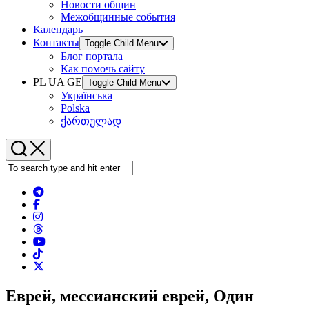
Новости общин
Межобщинные события
Календарь
Контакты
Toggle Child Menu
Блог портала
Как помочь сайту
PL UA GE
Toggle Child Menu
Українська
Polska
ქართულად
Еврей, мессианский еврей, Один