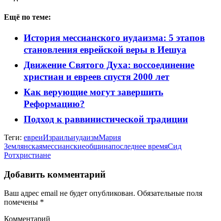
Ещё по теме:
История мессианского иудаизма: 5 этапов
становления еврейской веры в Иешуа
Движение Святого Духа: воссоединение
христиан и евреев спустя 2000 лет
Как верующие могут завершить
Реформацию?
Подход к раввинистической традиции
Теги:
евреи
Израиль
иудаизм
Мария
Землянская
мессианские
община
последнее время
Сид
Рот
христиане
Добавить комментарий
Ваш адрес email не будет опубликован.
Обязательные поля
помечены
*
Комментарий