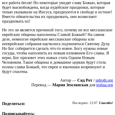
все работа бесов! Но некоторые увидят славу Божью, которая
будет высвобождена, когда иудейские праздники, которые
тенью указывали на Иисуса, празднуются в свободе и истине!
Вместо обязательства их праздновать, они возжелают
праздновать их!
Не это ли является причиной того, почему не все мессианские
еврейские общины наполнены Славой Божьей? На самом
деле, немногие еврейские мессианские общины или
нееврейские собрания научились подчиняться Святому Духу.
Но Бог собирается сделать что-то новое. Богу нужны новые
сосуды, чтобы наполнить их новым излиянием Его славы. Я
верю, Бог призовет этих новых стать Одним Новым
Человеком. Такие общины и домашние церкви будут столь
полны славы Божьей, что евреи и язычники возревнуют и
будут спасены.
Автор —
Сид Рот
/
sidroth.org
Перевод —
Мария Землянская
для
ieshua.org
Пожертвовать
Последнее: 12.07.
Спасибо!
Поделиться:
Подписывайтесь: