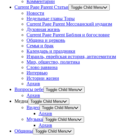
Комментарии
Current Page Parent
Статьи
Toggle Child Menu
Новости
Недельные главы Торы
Current Page Parent
Мессианский иудаизм
Духовная жизнь
Current Page Parent
Библия и богословие
Община и церковь
Семья и брак
Календарь и праздники
Израиль, еврейская история, антисемитизм
Мир, общество, политика
Слово раввина
Интервью
Истории жизни
Архив
Вопросы ребе
Toggle Child Menu
Архив
Медиа
Toggle Child Menu
Видео
Toggle Child Menu
Архив
Музыка
Toggle Child Menu
Архив
Общины
Toggle Child Menu