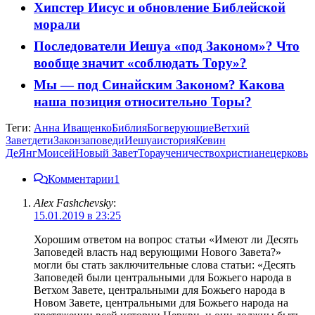
Хипстер Иисус и обновление Библейской
морали
Последователи Иешуа «под Законом»? Что
вообще значит «соблюдать Тору»?
Мы — под Синайским Законом? Какова
наша позиция относительно Торы?
Теги:
Анна Иващенко
Библия
Бог
верующие
Ветхий
Завет
дети
Закон
заповеди
Иешуа
история
Кевин
ДеЯнг
Моисей
Новый Завет
Тора
ученичество
христиане
церковь
Комментарии
1
Alex Fashchevsky
:
15.01.2019 в 23:25
Хорошим ответом на вопрос статьи «Имеют ли Десять
Заповедей власть над верующими Нового Завета?»
могли бы стать заключительные слова статьи: «Десять
Заповедей были центральными для Божьего народа в
Ветхом Завете, центральными для Божьего народа в
Новом Завете, центральными для Божьего народа на