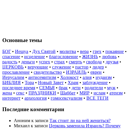
Основные темы
БОГ
•
Иешуа
•
Дух Святой
•
молитва
•
вера
•
грех
•
покаяние
•
спасение
•
исцеление
•
благословение
•
ЖИЗНЬ
•
любовь
•
радость
•
деньги
•
успех
•
страх
•
смерть
•
свобода
•
друзья
•
ЦЕРКОВЬ
•
верующие
•
служение
•
пастор
•
лидер
•
прославление
•
свидетельство
•
ИЗРАИЛЬ
•
евреи
•
Иерусалим
•
антисемитизм
•
Холокост
•
алия
•
иудаизм
•
БИБЛИЯ
•
Тора
•
Новый Завет
•
Храм
•
заблуждение
•
последнее время
•
СЕМЬЯ
•
брак
•
дети
•
родители
•
муж
•
жена
•
секс
•
ПРАЗДНИКИ
•
Шаббат
•
МИР
•
ислам
•
атеизм
•
интернет
•
археология
•
гомосексуализм
•
ВСЕ ТЕГИ
Последние комментарии
Аноним
к записи
Так стоит ли на ней жениться?
Михаил
к записи
Церковь заменила Израиль? Почему