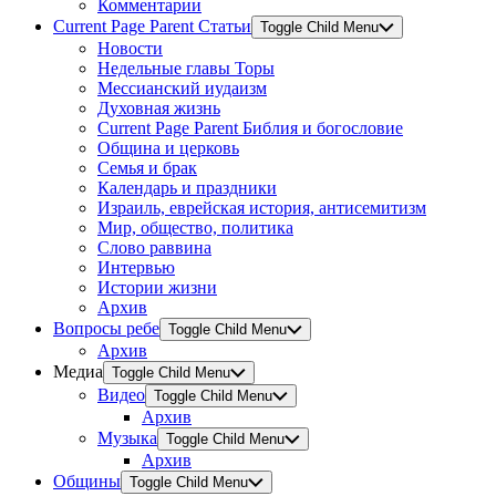
Комментарии
Current Page Parent
Статьи
Toggle Child Menu
Новости
Недельные главы Торы
Мессианский иудаизм
Духовная жизнь
Current Page Parent
Библия и богословие
Община и церковь
Семья и брак
Календарь и праздники
Израиль, еврейская история, антисемитизм
Мир, общество, политика
Слово раввина
Интервью
Истории жизни
Архив
Вопросы ребе
Toggle Child Menu
Архив
Медиа
Toggle Child Menu
Видео
Toggle Child Menu
Архив
Музыка
Toggle Child Menu
Архив
Общины
Toggle Child Menu