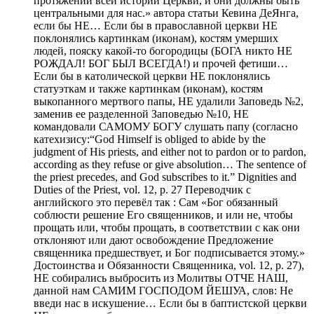
протяжении всей истории Церкви, и они должны быть
центральными для нас.» автора статьи Кевина ДеЯнга,
если бы НЕ… Если бы в православной церкви НЕ
поклонялись картинкам (иконам), костям умерших
людей, пояску какой-то богородицы (БОГА никто НЕ
РОЖДАЛ! БОГ БЫЛ ВСЕГДА!) и прочей фетиши…
Если бы в католической церкви НЕ поклонялись
статуэткам и также картинкам (иконам), костям
выкопанного мертвого папы, НЕ удалили Заповедь №2,
заменив ее разделенной Заповедью №10, НЕ
командовали САМОМУ БОГУ слушать папу (согласно
катехизису:“God Himself is obliged to abide by the
judgment of His priests, and either not to pardon or to pardon,
according as they refuse or give absolution… The sentence of
the priest precedes, and God subscribes to it.” Dignities and
Duties of the Priest, vol. 12, p. 27 Переводчик с
английского это перевёл так : Сам «Бог обязанный
соблюсти решение Его священников, и или не, чтобы
прощать или, чтобы прощать, в соответствии с как они
отклоняют или дают освобождение Предложение
священника предшествует, и Бог подписывается этому.»
Достоинства и Обязанности Священника, vol. 12, p. 27),
НЕ собирались выбросить из Молитвы ОТЧЕ НАШ,
данной нам САМИМ ГОСПОДОМ ЙЕШУА, слов: Не
введи нас в искушение… Если бы в баптистской церкви