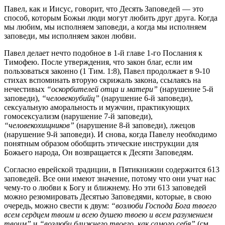
Павел, как и Иисус, говорит, что Десять Заповедей — это
способ, которым Божьи люди могут любить друг друга. Когда
мы любим, мы исполняем заповеди, а когда мы исполняем
заповеди, мы исполняем закон любви.
Павел делает нечто подобное в 1-й главе 1-го Послания к
Тимофею. После утверждения, что закон благ, если им
пользоваться законно (1 Тим. 1:8), Павел продолжает в 9-10
стихах вспоминать вторую скрижаль закона, ссылаясь на
нечестивых
“оскорбителей отца и матери”
(нарушение 5-й
заповеди),
“человекоубийц”
(нарушение 6-й заповеди),
сексуальную аморальность и мужчин, практикующих
гомосексуализм (нарушение 7-й заповеди),
“человекохищников”
(нарушение 8-й заповеди), лжецов
(нарушение 9-й заповеди). И снова, когда Павелу необходимо
понятным образом обобщить этические инструкции для
Божьего народа, Он возвращается к Десяти Заповедям.
Согласно еврейской традиции, в Пятикнижии содержится 613
заповедей. Все они имеют значение, потому что они учат нас
чему-то о любви к Богу и ближнему. Но эти 613 заповедей
можно резюмировать Десятью Заповедями, которые, в свою
очередь, можно свести к двум:
“возлюби Господа Бога твоего
всем сердцем твоим и всею душею твоею и всем разумением
твоим”
и
“возлюби ближнего твоего, как самого себя”
(см.