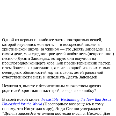
О
дной из первых и наиболее часто повторяемых вещей,
которой научились мои дети, — в воскресной школе, в
христианской школе, за ужином — это Десять Заповедей. На
самом деле, мои средние трое детей любят петь (непрестанно!)
песню о Десяти Заповедях, которую они выучили на
прошлогоднем концерте хора. Как пресвитерианский пастор,
и тем более как христианин, я считаю одной из своих самых
очевидных обязанностей научить своих детей радостной
ответственности знать и исполнять Десять Заповедей.
Неужели я, вместе с бесчисленным множеством других
родителей-христиан и пастырей, совершаю ошибку?
В своей новой книге,
Irresistible: Reclaiming the New that Jesus
Unleashed for the World
(Неоспоримо: возвращаясь к тому
новому, что Иисус дал миру), Энди Стенли утверждает:
“Десять заповедей не имеют над вами власти. Никакой. Для