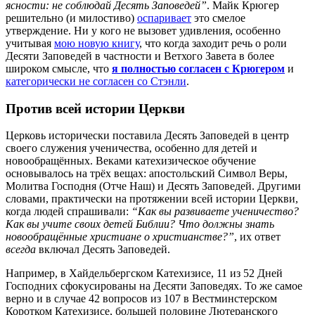
ясности: не соблюдай Десять Заповедей”
. Майк Крюгер
решительно (и милостиво)
оспаривает
это смелое
утверждение. Ни у кого не вызовет удивления, особенно
учитывая
мою новую книгу
, что когда заходит речь о роли
Десяти Заповедей в частности и Ветхого Завета в более
широком смысле, что
я полностью согласен с Крюгером
и
категорически не согласен со Стэнли
.
Против всей истории Церкви
Церковь исторически поставила Десять Заповедей в центр
своего служения ученичества, особенно для детей и
новообращённых. Веками катехизическое обучение
основывалось на трёх вещах: апостольский Символ Веры,
Молитва Господня (Отче Наш) и Десять Заповедей. Другими
словами, практически на протяжении всей истории Церкви,
когда людей спрашивали:
“Как вы развиваете ученичество?
Как вы учите своих детей Библии? Что должны знать
новообращённые христиане о христианстве?”
, их ответ
всегда
включал Десять Заповедей.
Например, в Хайдельбергском Катехизисе, 11 из 52 Дней
Господних сфокусированы на Десяти Заповедях. То же самое
верно и в случае 42 вопросов из 107 в Вестминстерском
Коротком Катехизисе, большей половине Лютеранского