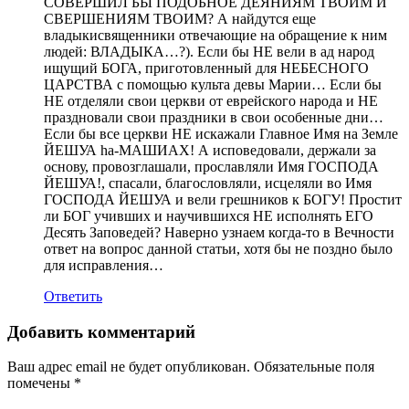
СОВЕРШИЛ БЫ ПОДОБНОЕ ДЕЯНИЯМ ТВОИМ И
СВЕРШЕНИЯМ ТВОИМ? А найдутся еще
владыкисвященники отвечающие на обращение к ним
людей: ВЛАДЫКА…?). Если бы НЕ вели в ад народ
ищущий БОГА, приготовленный для НЕБЕСНОГО
ЦАРСТВА с помощью культа девы Марии… Если бы
НЕ отделяли свои церкви от еврейского народа и НЕ
праздновали свои праздники в свои особенные дни…
Если бы все церкви НЕ искажали Главное Имя на Земле
ЙЕШУА ha-МАШИАХ! А исповедовали, держали за
основу, провозглашали, прославляли Имя ГОСПОДА
ЙЕШУА!, спасали, благословляли, исцеляли во Имя
ГОСПОДА ЙЕШУА и вели грешников к БОГУ! Простит
ли БОГ учивших и научившихся НЕ исполнять ЕГО
Десять Заповедей? Наверно узнаем когда-то в Вечности
ответ на вопрос данной статьи, хотя бы не поздно было
для исправления…
Ответить
Добавить комментарий
Ваш адрес email не будет опубликован.
Обязательные поля
помечены
*