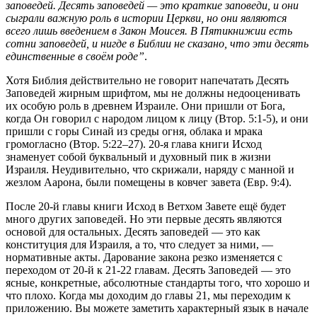
заповедей. Десять заповедей — это краткие заповеди, и они
сыграли важную роль в истории Церкви, но они являются
всего лишь введением в Закон Моисея. В Пятикнижии есть
сотни заповедей, и нигде в Библии не сказано, что эти десять
единственные в своём роде”
.
Хотя Библия действительно не говорит напечатать Десять
Заповедей жирным шрифтом, мы не должны недооценивать
их особую роль в древнем Израиле. Они пришли от Бога,
когда Он говорил с народом лицом к лицу (Втор. 5:1-5), и они
пришли с горы Синай из среды огня, облака и мрака
громогласно (Втор. 5:22–27). 20-я глава книги Исход
знаменует собой буквальный и духовный пик в жизни
Израиля. Неудивительно, что скрижали, наряду с манной и
жезлом Аарона, были помещены в ковчег завета (Евр. 9:4).
После 20-й главы книги Исход в Ветхом Завете ещё будет
много других заповедей. Но эти первые десять являются
основой для остальных. Десять заповедей — это как
конституция для Израиля, а то, что следует за ними, —
нормативные акты. Дарование закона резко изменяется с
переходом от 20-й к 21-22 главам. Десять Заповедей — это
ясные, конкретные, абсолютные стандарты того, что хорошо и
что плохо. Когда мы доходим до главы 21, мы переходим к
приложению. Вы можете заметить характерный язык в начале