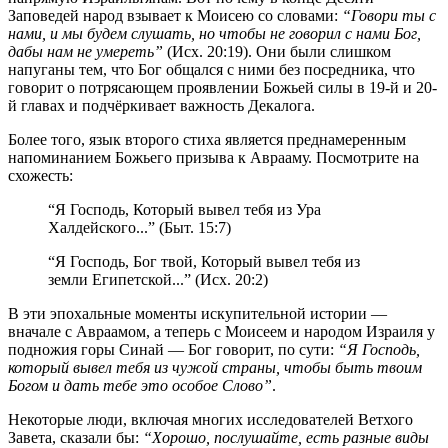
Заповедей народ взывает к Моисею со словами:
“Говори ты с
нами, и мы будем слушать, но чтобы не говорил с нами Бог,
дабы нам не умереть”
(Исх. 20:19). Они были слишком
напуганы тем, что Бог общался с ними без посредника, что
говорит о потрясающем проявлении Божьей силы в 19-й и 20-
й главах и подчёркивает важность Декалога.
Более того, язык второго стиха является преднамеренным
напоминанием Божьего призыва к Аврааму. Посмотрите на
схожесть:
“Я Господь, Который вывел тебя из Ура
Халдейского...” (Быт. 15:7)
“Я Господь, Бог твой, Который вывел тебя из
земли Египетской...” (Исх. 20:2)
В эти эпохальные моменты искупительной истории —
вначале с Авраамом, а теперь с Моисеем и народом Израиля у
подножия горы Синай — Бог говорит, по сути:
“Я Господь,
который вывел тебя из чужой страны, чтобы быть твоим
Богом и дать тебе это особое Слово”
.
Некоторые люди, включая многих исследователей Ветхого
Завета, сказали бы:
“Хорошо, послушайте, есть разные виды