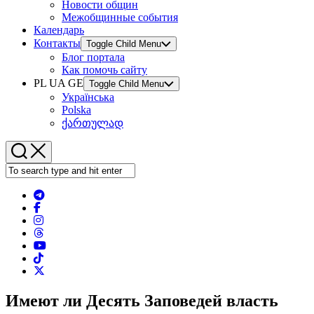
Новости общин
Межобщинные события
Календарь
Контакты
Toggle Child Menu
Блог портала
Как помочь сайту
PL UA GE
Toggle Child Menu
Українська
Polska
ქართულად
Имеют ли Десять Заповедей власть