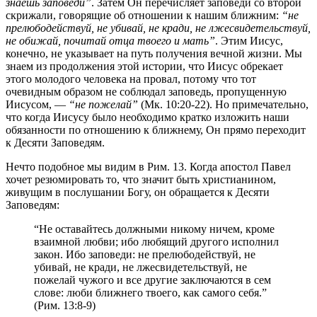
знаешь заповеди”
. Затем Он перечисляет заповеди со второй
скрижали, говорящие об отношении к нашим ближним:
“не
прелюбодействуй, не убивай, не кради, не лжесвидетельствуй,
не обижай, почитай отца твоего и мать”
. Этим Иисус,
конечно, не указывает на путь получения вечной жизни. Мы
знаем из продолжения этой истории, что Иисус обрекает
этого молодого человека на провал, потому что тот
очевидным образом не соблюдал заповедь, пропущенную
Иисусом, —
“не пожелай”
(Мк. 10:20-22). Но примечательно,
что когда Иисусу было необходимо кратко изложить наши
обязанности по отношению к ближнему, Он прямо переходит
к Десяти Заповедям.
Нечто подобное мы видим в Рим. 13. Когда апостол Павел
хочет резюмировать то, что значит быть христианином,
живущим в послушании Богу, он обращается к Десяти
Заповедям:
“Не оставайтесь должными никому ничем, кроме
взаимной любви; ибо любящий другого исполнил
закон. Ибо заповеди: не прелюбодействуй, не
убивай, не кради, не лжесвидетельствуй, не
пожелай чужого и все другие заключаются в сем
слове: люби ближнего твоего, как самого себя.”
(Рим. 13:8-9)