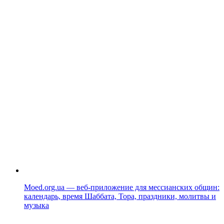
Moed.org.ua — веб-приложение для мессианских общин:
календарь, время Шаббата, Тора, праздники, молитвы и
музыка