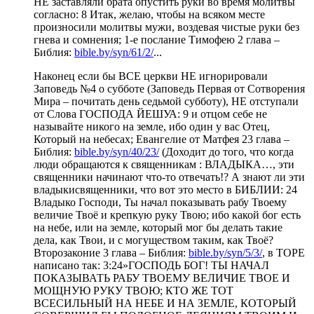
НЕ заставляли брата опустить руки во время молитвы
согласно: 8 Итак, желаю, чтобы на всяком месте
произносили молитвы мужи, воздевая чистые руки без
гнева и сомнения; 1-е послание Тимофею 2 глава –
Библия:
bible.by/syn/61/2/
...
Наконец если бы ВСЕ церкви НЕ игнорировали
Заповедь №4 о субботе (Заповедь Первая от Сотворения
Мира – почитать день седьмой субботу), НЕ отступали
от Слова ГОСПОДА ЙЕШУА: 9 и отцом себе не
называйте никого на земле, ибо один у вас Отец,
Который на небесах; Евангелие от Матфея 23 глава –
Библия:
bible.by/syn/40/23/
(Доходит до того, что когда
люди обращаются к священникам : ВЛАДЫКА…, эти
священники начинают что-то отвечать!? А знают ли эти
владыкисвященники, что вот это место в БИБЛИИ: 24
Владыко Господи, Ты начал показывать рабу Твоему
величие Твоё и крепкую руку Твою; ибо какой бог есть
на небе, или на земле, который мог бы делать такие
дела, как Твои, и с могуществом таким, как Твоё?
Второзаконие 3 глава – Библия:
bible.by/syn/5/3/
, в ТОРЕ
написано так: 3:24»ГОСПОДЬ БОГ! ТЫ НАЧАЛ
ПОКАЗЫВАТЬ РАБУ ТВОЕМУ ВЕЛИЧИЕ ТВОЕ И
МОЩНУЮ РУКУ ТВОЮ; КТО ЖЕ ТОТ
ВСЕСИЛЬНЫЙ НА НЕБЕ И НА ЗЕМЛЕ, КОТОРЫЙ