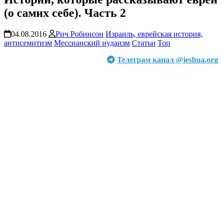
(о самих себе). Часть 2
04.08.2016
Рич Робинсон
Израиль, еврейская история,
антисемитизм
Мессианский иудаизм
Статьи
Топ
Телеграм канал @ieshua.org