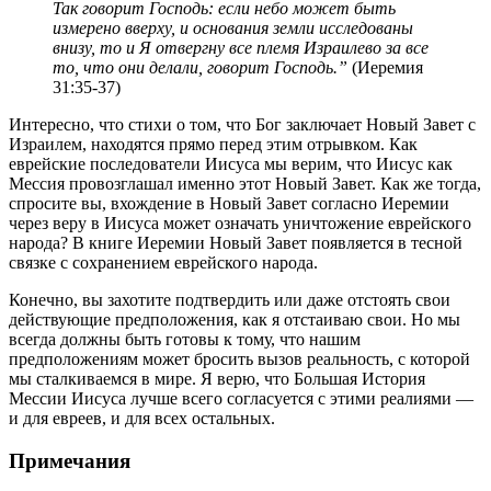
Так говорит Господь: если небо может быть
измерено вверху, и основания земли исследованы
внизу, то и Я отвергну все племя Израилево за все
то, что они делали, говорит Господь.”
(Иеремия
31:35-37)
Интересно, что стихи о том, что Бог заключает Новый Завет с
Израилем, находятся прямо перед этим отрывком. Как
еврейские последователи Иисуса мы верим, что Иисус как
Мессия провозглашал именно этот Новый Завет. Как же тогда,
спросите вы, вхождение в Новый Завет согласно Иеремии
через веру в Иисуса может означать уничтожение еврейского
народа? В книге Иеремии Новый Завет появляется в тесной
связке с сохранением еврейского народа.
Конечно, вы захотите подтвердить или даже отстоять свои
действующие предположения, как я отстаиваю свои. Но мы
всегда должны быть готовы к тому, что нашим
предположениям может бросить вызов реальность, с которой
мы сталкиваемся в мире. Я верю, что Большая История
Мессии Иисуса лучше всего согласуется с этими реалиями —
и для евреев, и для всех остальных.
Примечания