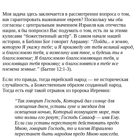
Моя задача здесь заключается в рассмотрении вопроса о том,
как
гарантировать выживание евреев? Поскольку мы оба
согласны с центральным значением Израиля как отечества
нации, я бы попросил Вас подумать о том, есть ли за этими
кулисами “божественный актёр”. В самом начале нашей
истории, в Библии Бог говорит Аврааму:
“Пойди... в землю,
которую Я укажу тебе; и Я произведу от тебя великий народ,
и благословлю тебя, и возвеличу имя твое, и будешь ты в
благословение; Я благословлю благословляющих тебя, и
злословящих тебя прокляну; и благословятся в тебе все
племена земные.”
(Бытие 12:1-3).
Если это правда, тогда еврейский народ — не историческая
случайность, а Божественным образом созданный народ.
Тогда есть ещё такой отрывок из пророка Иеремии:
“Так говорит Господь, Который дал солнце для
освещения днем, уставы луне и звездам для
освещения ночью, Который возмущает море, так
что волны его ревут; Господь Саваоф — имя Ему.
Если сии уставы перестанут действовать предо
Мною, говорит Господь, то и племя Израилево
перестанет быть народом предо Мною навсегда.