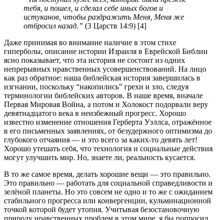
тебя, и пошел, и сделал себе иных богов и
истуканов, чтобы раздражить Меня, Меня же
отбросил назад.”
(3 Царств 14:9) [4]
Даже принимая во внимание наличие в этом стихе
гиперболы, описание истории Израиля в Еврейской Библии
ясно показывает, что эта история не состоит из одних
непрерывных нравственных усовершенствований. На лицо
как раз обратное: наша библейская история завершилась в
изгнании, поскольку “накопились” грехи и зло, следуя
терминологии библейских авторов. В наше время, вначале
Первая Мировая Война, а потом и Холокост подорвали веру
девятнадцатого века в неизбежный прогресс. Хорошо
известно изменение отношения Герберта Уэллса, отражённое
в его письменных заявлениях, от безудержного оптимизма до
глубокого отчаяния — и это всего за каких-то девять лет!
Хорошо утешать себя, что технология и социальные действия
могут улучшить мир. Но, знаете ли, реальность кусается.
В то же самое время, делать хорошие вещи — это правильно.
Это правильно — работать для социальной справедливости и
зелёной планеты. Но это совсем не одно и то же с ожиданием
стабильного прогресса или конвергенции, кульминационной
точкой которой будет утопия. Учитывая безостановочную
природу нравственных проблем в этом мире, я бы попросил