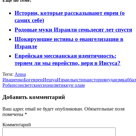
Ещё по теме:
Истории, которые рассказывают евреи (о
самих себе)
Родовые муки Израиля семьдесят лет спустя
Шокирующие истины о евангелизации в
Израиле
Еврейская мессианская идентичность:
теряем ли мы еврейство, веря в Иисуса?
Теги:
Анна
Иващенко
Бог
евреи
Иешуа
Израиль
истина
история
иудаизм
кабба
Робинсон
светские
сионизм
тиккун олам
Добавить комментарий
Ваш адрес email не будет опубликован.
Обязательные поля
помечены
*
Комментарий