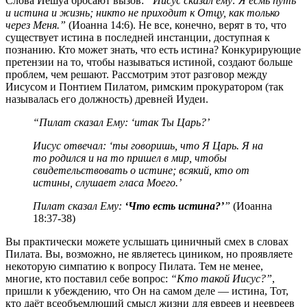
Слова Иешуа бросают вызов:
“Иисус сказал ему: Я есмь путь
и истина и жизнь; никто не приходит к Отцу, как только
через Меня.”
(Иоанна 14:6). Не все, конечно, верят в то, что
существует истина в последней инстанции, доступная к
познанию. Кто может знать, что есть истина? Конкурирующие
претензии на то, чтобы называться истиной, создают больше
проблем, чем решают. Рассмотрим этот разговор между
Иисусом и Понтием Пилатом, римским прокуратором (так
называлась его должность) древней Иудеи.
“Пилат сказал Ему: ‘итак Ты Царь?’
Иисус отвечал: ‘ты говоришь, что Я Царь. Я на
то родился и на то пришел в мир, чтобы
свидетельствовать о истине; всякий, кто от
истины, слушает гласа Моего.’
Пилат сказал Ему:
‘Что есть истина?’
”
(Иоанна
18:37-38)
Вы практически можете услышать циничный смех в словах
Пилата. Вы, возможно, не являетесь циником, но проявляете
некоторую симпатию к вопросу Пилата. Тем не менее,
многие, кто поставил себе вопрос:
“Кто такой Иисус?”
,
пришли к убеждению, что Он на самом деле — истина, Тот,
кто даёт всеобъемлющий смысл жизни для евреев и неевреев