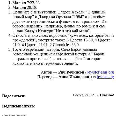
Матфея 7:27-28.
Матфея 28:18.
Сравните с антиутопией Олдоса Хаксли “О дивный
новый мир” и Джорджа Оруэлла “1984” или любым
другим антиутопическим фильмом или романом. Из
совсем недавних, например, фильм по роману и сам
роман Кадзуо Исигуро “Не отпускай меня”.
Относительно слов, подобных “хуже всех, которые были
прежде тебя”, смотрите также 3 Царств 16:30, 4 Царств
21:9, 4 Царств 21:11, 2 Chronicles 33:9.
То, что еврейский историк Сало Барон называл
“слезливой концепцией еврейской истории.” Барон
возражал против изображения еврейской истории
исключительно в терминах гонений.
Автор —
Рич Робинсон
/
jewsforjesus.org
Перевод —
Анна Иващенко
для
ieshua.org
Пожертвовать
Последнее: 12.07.
Спасибо!
Поделиться:
Подписывайтесь: