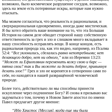
возможно, было космическое разрушение сосудов, возможно,
здесь на земле есть потерянные искры, которые нам нужно
отыскать.
Мы можем согласиться, что реальность и рациональная, и
сверхрациональная одновременно, иногда даже мистическая.
Я бы хотел обратить ваше внимание на то, что эта Большая
История на самом деле обходит стороной нашу собственную
ответственность за грех и зло и слишком много вкладывает в
нашу способность исправлять вещи. В конце концов, есть
радикальная природа зла, как это видно, например, из Псалма
52:4:
“Все уклонились, сделались равно непотребными; нет
делающего добро, нет ни одного,”
или из Иеремии 13:23:
“Может ли Ефиоплянин переменить кожу свою и барс —
пятна свои? так и Вы можете ли делать доброе, привыкнув
делать злое?”
Грех и зло не коренятся в сотворении сами по
себе, но находятся в нашей развращённой человеческой
природе.
Более того, действительно ли мы способны принести
искупление через подчинение Богу? И снова я призываю вас
задуматься о том, почему в Новом Завете апостол по имени
Павел предлагает другое мнение:
“Ибо Христос [Мессия], когда еще мы были