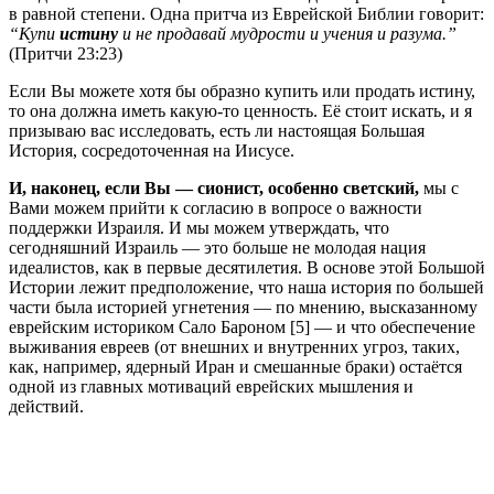
в равной степени. Одна притча из Еврейской Библии говорит:
“Купи
истину
и не продавай мудрости и учения и разума.”
(Притчи 23:23)
Если Вы можете хотя бы образно купить или продать истину,
то она должна иметь какую-то ценность. Её стоит искать, и я
призываю вас исследовать, есть ли настоящая Большая
История, сосредоточенная на Иисусе.
И, наконец, если Вы — сионист, особенно светский,
мы с
Вами можем прийти к согласию в вопросе о важности
поддержки Израиля. И мы можем утверждать, что
сегодняшний Израиль — это больше не молодая нация
идеалистов, как в первые десятилетия. В основе этой Большой
Истории лежит предположение, что наша история по большей
части была историей угнетения — по мнению, высказанному
еврейским историком Сало Бароном [5] — и что обеспечение
выживания евреев (от внешних и внутренних угроз, таких,
как, например, ядерный Иран и смешанные браки) остаётся
одной из главных мотиваций еврейских мышления и
действий.