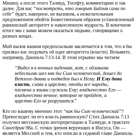
Мишну, а после этого Талмуд, Тосефту, комментарии и так
далее. Для вас
“посмотреть, что говорит Библия сама по
себе”
будет, наверное, не вызовом, а нежелательным
предложением обойти Божественным образом установленный
раввинский авторитет и накопленную мудрость. В конечном
итоге мы с вами можем оказаться людьми, говорящими о
разных вещах.
Мой вызов вашим предпосылкам заключается в том, что я бы
призвал вас подумать об идее авторитета (власти). Возьмите,
например, Даниила 7:13-14. В этом отрывке мы читаем:
“Видел я в ночных видениях, вот, с облаками
небесными шел как бы Сын человеческий, дошел до
Ветхого днями и подведен был к Нему.
И Ему дана
власть
, слава и царство, чтобы все народы,
племена и языки служили Ему; владычество Его —
владычество вечное, которое не прейдет, и
царство Его не разрушится.
”
Кто по вашему мнению этот
“как бы Сын человеческий”
?
Превосходит ли его власть раввинскую? Стих Даниила 7:13
получил мессианскую интерпретацию в Талмуде, в трактате
Сангедрин
98a. С точки зрения верующих в Иисуса, Он —
является Мессией и тем, кто описан в седьмой главе Даниила.