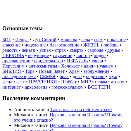
Основные темы
БОГ
•
Иешуа
•
Дух Святой
•
молитва
•
вера
•
грех
•
покаяние
•
спасение
•
исцеление
•
благословение
•
ЖИЗНЬ
•
любовь
•
радость
•
деньги
•
успех
•
страх
•
смерть
•
свобода
•
друзья
•
ЦЕРКОВЬ
•
верующие
•
служение
•
пастор
•
лидер
•
прославление
•
свидетельство
•
ИЗРАИЛЬ
•
евреи
•
Иерусалим
•
антисемитизм
•
Холокост
•
алия
•
иудаизм
•
БИБЛИЯ
•
Тора
•
Новый Завет
•
Храм
•
заблуждение
•
последнее время
•
СЕМЬЯ
•
брак
•
дети
•
родители
•
муж
•
жена
•
секс
•
ПРАЗДНИКИ
•
Шаббат
•
МИР
•
ислам
•
атеизм
•
интернет
•
археология
•
гомосексуализм
•
ВСЕ ТЕГИ
Последние комментарии
Аноним
к записи
Так стоит ли на ней жениться?
Михаил
к записи
Церковь заменила Израиль? Почему
это учение опасно?
Михаил
к записи
Церковь заменила Израиль? Почему
это учение опасно?