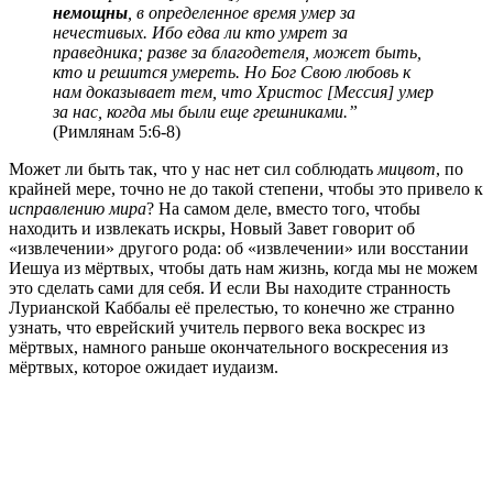
немощны
, в определенное время умер за
нечестивых. Ибо едва ли кто умрет за
праведника; разве за благодетеля, может быть,
кто и решится умереть. Но Бог Свою любовь к
нам доказывает тем, что Христос [Мессия] умер
за нас, когда мы были еще грешниками.”
(Римлянам 5:6-8)
Может ли быть так, что у нас нет сил соблюдать
мицвот
, по
крайней мере, точно не до такой степени, чтобы это привело к
исправлению мира
? На самом деле, вместо того, чтобы
находить и извлекать
искры, Новый Завет говорит об
«извлечении» другого рода: об «извлечении» или восстании
Иешуа из мёртвых, чтобы дать нам жизнь, когда мы не можем
это сделать сами для себя. И если Вы находите странность
Лурианской Каббалы её прелестью, то конечно же странно
узнать, что еврейский учитель первого века воскрес из
мёртвых, намного раньше окончательного воскресения из
мёртвых, которое ожидает иудаизм.