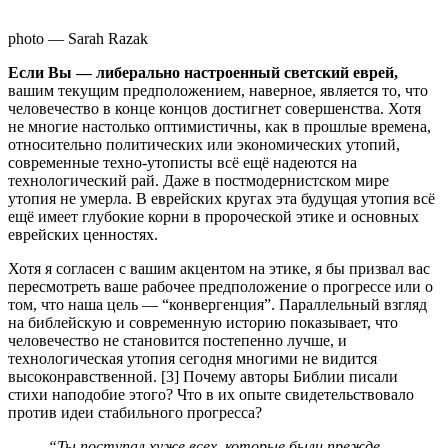
photo — Sarah Razak
Если Вы — либерально настроенный светский еврей,
вашим текущим предположением, наверное, является то, что
человечество в конце концов достигнет совершенства. Хотя
не многие настолько оптимистичны, как в прошлые времена,
относительно политических или экономических утопий,
современные техно-утописты всё ещё надеются на
технологический рай. Даже в постмодернистском мире
утопия не умерла. В еврейских кругах эта будущая утопия всё
ещё имеет глубокие корни в пророческой этике и основных
еврейских ценностях.
Хотя я согласен с вашим акцентом на этике, я бы призвал вас
пересмотреть ваше рабочее предположение о прогрессе или о
том, что наша цель — “конвергенция”. Параллельный взгляд
на библейскую и современную историю показывает, что
человечество не становится постепенно лучше, и
технологическая утопия сегодня многими не видится
высоконравственной. [3] Почему авторы Библии писали
стихи наподобие этого? Что в их опыте свидетельствовало
против идеи стабильного прогресса?
“Ты поступал хуже всех, которые были прежде