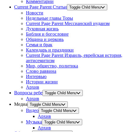
Комментарии
Current Page Parent
Статьи
Toggle Child Menu
Новости
Недельные главы Торы
Current Page Parent
Мессианский иудаизм
Духовная жизнь
Библия и богословие
Община и церковь
Семья и брак
Календарь и праздники
Current Page Parent
Израиль, еврейская история,
антисемитизм
Мир, общество, политика
Слово раввина
Интервью
Истории жизни
Архив
Вопросы ребе
Toggle Child Menu
Архив
Медиа
Toggle Child Menu
Видео
Toggle Child Menu
Архив
Музыка
Toggle Child Menu
Архив