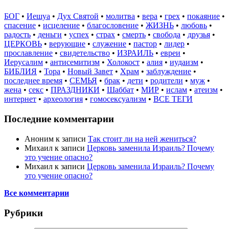
БОГ
•
Иешуа
•
Дух Святой
•
молитва
•
вера
•
грех
•
покаяние
•
спасение
•
исцеление
•
благословение
•
ЖИЗНЬ
•
любовь
•
радость
•
деньги
•
успех
•
страх
•
смерть
•
свобода
•
друзья
•
ЦЕРКОВЬ
•
верующие
•
служение
•
пастор
•
лидер
•
прославление
•
свидетельство
•
ИЗРАИЛЬ
•
евреи
•
Иерусалим
•
антисемитизм
•
Холокост
•
алия
•
иудаизм
•
БИБЛИЯ
•
Тора
•
Новый Завет
•
Храм
•
заблуждение
•
последнее время
•
СЕМЬЯ
•
брак
•
дети
•
родители
•
муж
•
жена
•
секс
•
ПРАЗДНИКИ
•
Шаббат
•
МИР
•
ислам
•
атеизм
•
интернет
•
археология
•
гомосексуализм
•
ВСЕ ТЕГИ
Последние комментарии
Аноним
к записи
Так стоит ли на ней жениться?
Михаил
к записи
Церковь заменила Израиль? Почему
это учение опасно?
Михаил
к записи
Церковь заменила Израиль? Почему
это учение опасно?
Все комментарии
Рубрики