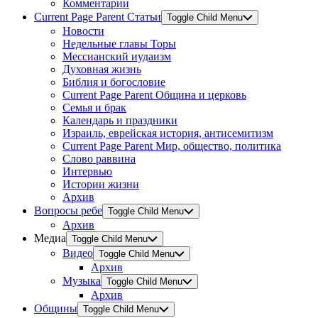
Комментарии
Current Page Parent
Статьи
Toggle Child Menu
Новости
Недельные главы Торы
Мессианский иудаизм
Духовная жизнь
Библия и богословие
Current Page Parent
Община и церковь
Семья и брак
Календарь и праздники
Израиль, еврейская история, антисемитизм
Current Page Parent
Мир, общество, политика
Слово раввина
Интервью
Истории жизни
Архив
Вопросы ребе
Toggle Child Menu
Архив
Медиа
Toggle Child Menu
Видео
Toggle Child Menu
Архив
Музыка
Toggle Child Menu
Архив
Общины
Toggle Child Menu