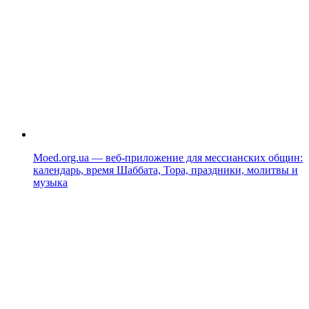
Moed.org.ua — веб-приложение для мессианских общин:
календарь, время Шаббата, Тора, праздники, молитвы и
музыка