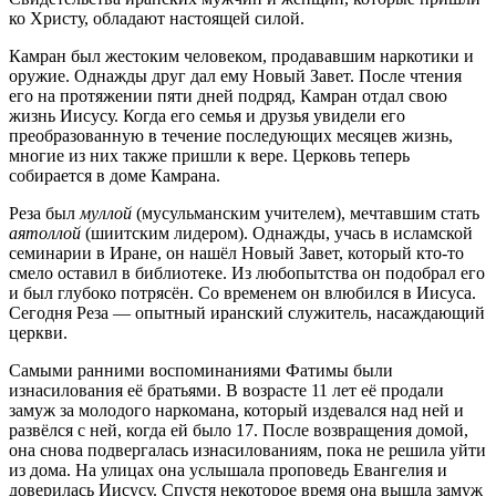
ко Христу, обладают настоящей силой.
Камран был жестоким человеком, продававшим наркотики и
оружие. Однажды друг дал ему Новый Завет. После чтения
его на протяжении пяти дней подряд, Камран отдал свою
жизнь Иисусу. Когда его семья и друзья увидели его
преобразованную в течение последующих месяцев жизнь,
многие из них также пришли к вере. Церковь теперь
собирается в доме Камрана.
Реза был
муллой
(мусульманским учителем), мечтавшим стать
аятоллой
(шиитским лидером). Однажды, учась в исламской
семинарии в Иране, он нашёл Новый Завет, который кто-то
смело оставил в библиотеке. Из любопытства он подобрал его
и был глубоко потрясён. Со временем он влюбился в Иисуса.
Сегодня Реза — опытный иранский служитель, насаждающий
церкви.
Самыми ранними воспоминаниями Фатимы были
изнасилования её братьями. В возрасте 11 лет её продали
замуж за молодого наркомана, который издевался над ней и
развёлся с ней, когда ей было 17. После возвращения домой,
она снова подвергалась изнасилованиям, пока не решила уйти
из дома. На улицах она услышала проповедь Евангелия и
доверилась Иисусу. Спустя некоторое время она вышла замуж