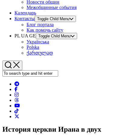
Новости общин
Межобщинные события
Календарь
Контакты
Toggle Child Menu
Блог портала
Как помочь сайту
PL UA GE
Toggle Child Menu
Українська
Polska
ქართულად
История церкви Ирана в двух