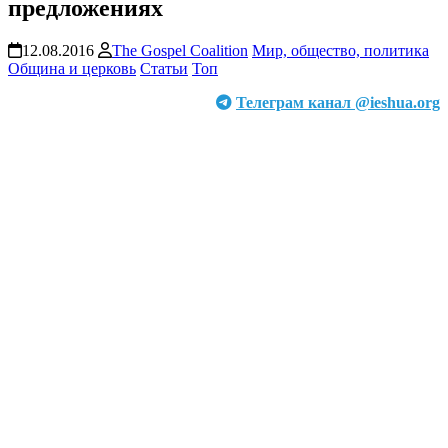
предложениях
12.08.2016
The Gospel Coalition
Мир, общество, политика
Община и церковь
Статьи
Топ
Телеграм канал @ieshua.org