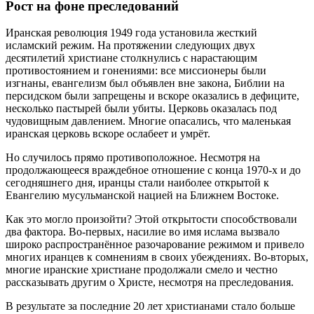
Рост на фоне преследований
Иранская революция 1949 года установила жесткий
исламский режим. На протяжении следующих двух
десятилетий христиане столкнулись с нарастающим
противостоянием и гонениями: все миссионеры были
изгнаны, евангелизм был объявлен вне закона, Библии на
персидском были запрещены и вскоре оказались в дефиците,
несколько пастырей были убиты. Церковь оказалась под
чудовищным давлением. Многие опасались, что маленькая
иранская церковь вскоре ослабеет и умрёт.
Но случилось прямо противоположное. Несмотря на
продолжающееся враждебное отношение с конца 1970-х и до
сегодняшнего дня, иранцы стали наиболее открытой к
Евангелию мусульманской нацией на Ближнем Востоке.
Как это могло произойти? Этой открытости способствовали
два фактора. Во-первых, насилие во имя ислама вызвало
широко распространённое разочарование режимом и привело
многих иранцев к сомнениям в своих убеждениях. Во-вторых,
многие иранские христиане продолжали смело и честно
рассказывать другим о Христе, несмотря на преследования.
В результате за последние 20 лет христианами стало больше