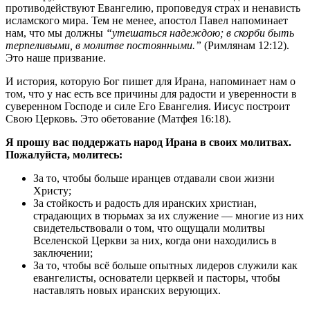
противодействуют Евангелию, проповедуя страх и ненависть
исламского мира. Тем не менее, апостол Павел напоминает
нам, что мы должны
“утешаться надеждою; в скорби быть
терпеливыми, в молитве постоянными.”
(Римлянам 12:12).
Это наше призвание.
И история, которую Бог пишет для Ирана, напоминает нам о
том, что у нас есть все причины для радости и уверенности в
суверенном Господе и силе Его Евангелия. Иисус построит
Свою Церковь. Это обетование (Матфея 16:18).
Я прошу вас поддержать народ Ирана в своих молитвах.
Пожалуйста, молитесь:
За то, чтобы больше иранцев отдавали свои жизни
Христу;
За стойкость и радость для иранских христиан,
страдающих в тюрьмах за их служение — многие из них
свидетельствовали о том, что ощущали молитвы
Вселенской Церкви за них, когда они находились в
заключении;
За то, чтобы всё больше опытных лидеров служили как
евангелисты, основатели церквей и пасторы, чтобы
наставлять новых иранских верующих.