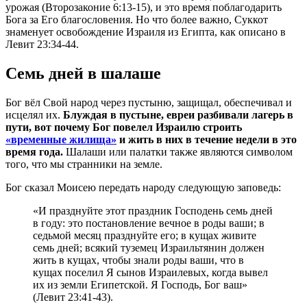
урожая (Второзаконие 6:13-15), и это время поблагодарить
Бога за Его благословения. Но что более важно, Суккот
знаменует освобождение Израиля из Египта, как описано в
Левит 23:34-44.
Семь дней в шалаше
Бог вёл Свой народ через пустыню, защищал, обеспечивал и
исцелял их.
Блуждая в пустыне, евреи разбивали лагерь в
пути, вот почему Бог повелел Израилю строить
«временные жилища»
и жить в них в течение недели в это
время года.
Шалаши или палатки также являются символом
того, что мы странники на земле.
Бог сказал Моисею передать народу следующую заповедь:
«И празднуйте этот праздник Господень семь дней
в году: это постановление вечное в роды ваши; в
седьмой месяц празднуйте его; в кущах живите
семь дней; всякий туземец Израильтянин должен
жить в кущах, чтобы знали роды ваши, что в
кущах поселил Я сынов Израилевых, когда вывел
их из земли Египетской. Я Господь, Бог ваш»
(Левит 23:41-43).