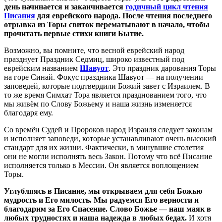
день начинается и заканчивается
годичный цикл чтения
Писания
для еврейского народа. После чтения последнего
отрывка из Торы свиток перематывают в начало, чтобы
прочитать первые стихи книги Бытие.
Возможно, вы помните, что весной еврейский народ
празднует Праздник Седмиц, широко известный под
еврейским названием
Шавуот
. Это праздник дарования Торы
на горе Синай. Фокус праздника Шавуот — на получении
заповедей, которые подтвердили Божий завет с Израилем. В
то же время Симхат Тора является празднованием того, что
мы живём по Слову Божьему и наша жизнь изменяется
благодаря ему.
Со времён Судей и Пророков народ Израиля следует законам
и исполняет заповеди, которые устанавливают очень высокий
стандарт для их жизни. Фактически, в минувшие столетия
они не могли исполнять весь Закон. Потому что всё Писание
исполняется только в Мессии. Он является воплощением
Торы.
Углубляясь в Писание, мы открываем для себя Божью
мудрость и Его милость. Мы радуемся Его верности и
благодарим за Его Спасение. Слово Божье — наш маяк в
любых трудностях и наша надежда в любых бедах.
И хотя