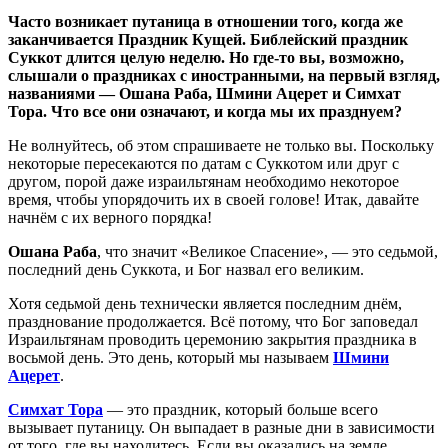
Часто возникает путаница в отношении того, когда же
заканчивается Праздник Кущей. Библейский праздник
Суккот длится целую неделю. Но где-то вы, возможно,
слышали о праздниках с иностранными, на первый взгляд,
названиями — Ошана Раба, Шмини Ацерет и Симхат
Тора. Что все они означают, и когда мы их празднуем?
Не волнуйтесь, об этом спрашиваете не только вы. Поскольку
некоторые пересекаются по датам с Суккотом или друг с
другом, порой даже израильтянам необходимо некоторое
время, чтобы упорядочить их в своей голове! Итак, давайте
начнём с их верного порядка!
Ошана Раба
, что значит «Великое Спасение», — это седьмой,
последний день Суккота, и Бог назвал его великим.
Хотя седьмой день технически является последним днём,
празднование продолжается. Всё потому, что Бог заповедал
Израильтянам проводить церемонию закрытия праздника в
восьмой день. Это день, который мы называем
Шмини
Ацерет
.
Симхат Тора
— это праздник, который больше всего
вызывает путаницу. Он выпадает в разные дни в зависимости
от того, где вы находитесь. Если вы оказались на земле