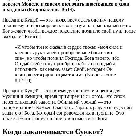
повелел Моисею и евреям включить иностранцев в свои
праздники (Второзаконие 16:14).
Праздник Кущей — это также время дать оценку нашему
прошлому и перенаправить свой разум на правильный путь.
Бог желает, чтобы каждое поколение помнило свой путь после
выхода из Египта:
«И чтобы ты не сказал в сердце твоем: «моя сила и
крепость руки моей приобрели мне богатство
сие», но чтобы помнил Господа, Бога твоего, ибо
Он даёт тебе силу приобретать богатство, дабы
исполнить, как ныне, завет Свой, который Он
клятвою утвердил отцам твоим» (Второзаконие
8:17-18)
Праздник Кущей — это время духовного очищения для
мужчин и женщин, время примирения с Богом. Это сезон
переполняющей радости. Обильный урожай — это
напоминание о Божьей благости. Израиль радуется чудесной
защите от Бога, Который сопровождал их в пустыне. Это
также демонстрация полной зависимости от Бога.
Когда заканчивается Суккот?