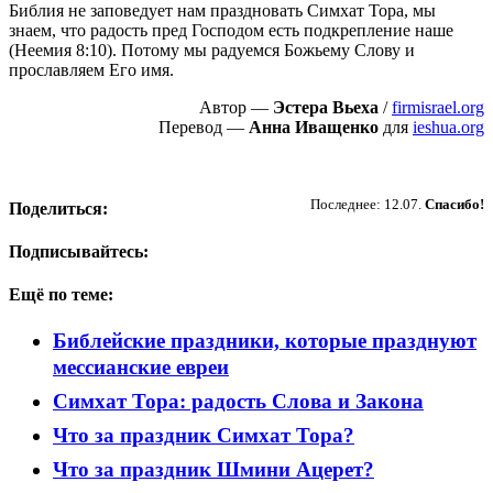
Библия не заповедует нам праздновать Симхат Тора, мы
знаем, что радость пред Господом есть подкрепление наше
(Неемия 8:10). Потому мы радуемся Божьему Слову и
прославляем Его имя.
Автор —
Эстера Вьеха
/
firmisrael.org
Перевод —
Анна Иващенко
для
ieshua.org
Пожертвовать
Последнее: 12.07.
Спасибо!
Поделиться:
Подписывайтесь:
Ещё по теме:
Библейские праздники, которые празднуют
мессианские евреи
Симхат Тора: радость Слова и Закона
Что за праздник Симхат Тора?
Что за праздник Шмини Ацерет?