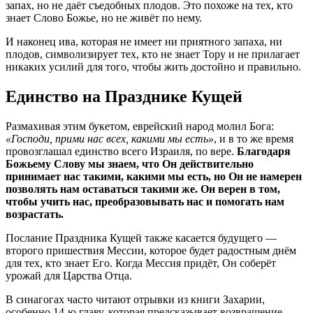
запах, но не даёт съедобных плодов. Это похоже на тех, кто
знает Слово Божье, но не живёт по нему.
И наконец ива, которая не имеет ни приятного запаха, ни
плодов, символизирует тех, кто не знает Тору и не прилагает
никаких усилий для того, чтобы жить достойно и правильно.
Единство на Празднике Кущей
Размахивая этим букетом, еврейский народ молил Бога:
«Господи, прими нас всех, какими мы есть»
, и в то же время
провозглашал единство всего Израиля, по вере.
Благодаря
Божьему Слову мы знаем, что Он действительно
принимает нас такими, какими мы есть, но Он не намерен
позволять нам оставаться такими же. Он верен в том,
чтобы учить нас, преобразовывать нас и помогать нам
возрастать.
Послание Праздника Кущей также касается будущего —
второго пришествия Мессии, которое будет радостным днём
для тех, кто знает Его. Когда Мессия придёт, Он соберёт
урожай для Царства Отца.
В синагогах часто читают отрывки из книги Захарии,
особенно 14-ю главу, которая предсказывает возвращение