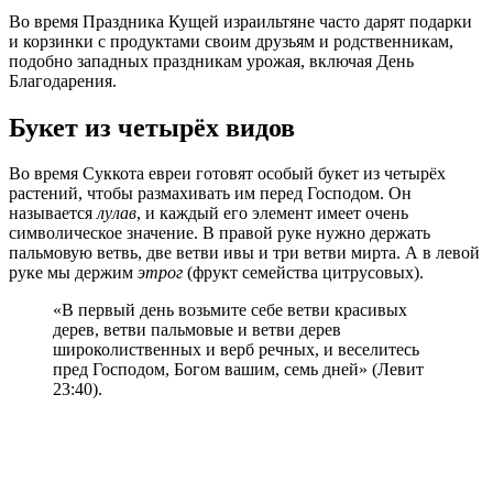
Во время Праздника Кущей израильтяне часто дарят подарки
и корзинки с продуктами своим друзьям и родственникам,
подобно западных праздникам урожая, включая День
Благодарения.
Букет из четырёх видов
Во время Суккота евреи готовят особый букет из четырёх
растений, чтобы размахивать им перед Господом. Он
называется
лулав
, и каждый его элемент имеет очень
символическое значение. В правой руке нужно держать
пальмовую ветвь, две ветви ивы и три ветви мирта. А в левой
руке мы держим
этрог
(фрукт семейства цитрусовых).
«В первый день возьмите себе ветви красивых
дерев, ветви пальмовые и ветви дерев
широколиственных и верб речных, и веселитесь
пред Господом, Богом вашим, семь дней» (Левит
23:40).