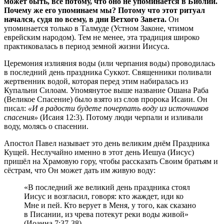
может быть, всё потому, что оно не упоминается в Библии.
Почему же его упоминаем мы? Потому что этот ритуал
начался, судя по всему, в дни Ветхого Завета.
Он
упоминается только в Талмуде (Устном Законе, чтимом
еврейским народом). Тем не менее, эта традиция широко
практиковалась в период земной жизни Иисуса.
Церемония излияния воды (или черпания воды) проводилась
в последний день праздника Суккот. Священники поливали
жертвенник водой, которая перед этим набиралась из
Купальни Силоам. Упомянутое выше название Ошана Раба
(Великое Спасение) было взято из слов пророка Исаии. Он
писал:
«И в радости будете почерпать воду из источников
спасения»
(Исаия 12:3). Потому люди черпали и изливали
воду, молясь о спасении.
Апостол Павел называет это день великим днём Праздника
Кущей. Неслучайно именно в этот день Иешуа (Иисус)
пришёл на Храмовую гору, чтобы рассказать Своим братьям и
сёстрам, что Он может дать им живую воду:
«В последний же великий день праздника стоял
Иисус и возгласил, говоря: кто жаждет, иди ко
Мне и пей. Кто верует в Меня, у того, как сказано
в Писании, из чрева потекут реки воды живой»
(Иоанна 7:37-38).