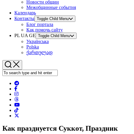
Новости общин
Межобщинные события
Календарь
Контакты
Toggle Child Menu
Блог портала
Как помочь сайту
PL UA GE
Toggle Child Menu
Українська
Polska
ქართულად
Как празднуется Суккот, Праздник