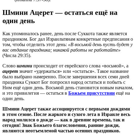
Шмини Ацерет — остаться ещё на
один день
Как упоминалось ранее, день после Суккота также является
праздником. Бог дал Израильтянам конкретные предписания о
том, чтобы отделить этот день:
«В восьмой день пусть будет у
вас отдание праздника; никакой работы не работайте»
(Числа 29:35).
Слово
шмини
происходит от еврейского слова «восьмой», а
ацерет
значит «удержаться» или «остаться». Такое название
было выбрано намеренно. После завершения всех семи дней
праздника Суккот Бог попросил народ остаться и побыть с
Ним ещё один день. Восьмой день становится новым началом,
и это привилегия — остаться в
Божьем присутствии
ещё на
один день.
Шмини Ацерет также ассоциируется с первыми дождями
в этом сезоне. После жаркого и сухого лета в Израиле весь
народ молился о дожде — как в древние времена, так и
сегодня! Знак Божьего благословения, ранние дожди,
являются неотъемлемой частью осенних праздников.