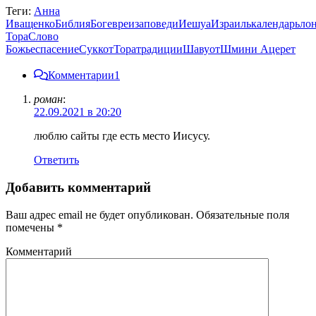
Теги:
Анна
Иващенко
Библия
Бог
евреи
заповеди
Иешуа
Израиль
календарь
ло
Тора
Слово
Божье
спасение
Суккот
Тора
традиции
Шавуот
Шмини Ацерет
Комментарии
1
роман
:
22.09.2021 в 20:20
люблю сайты где есть место Иисусу.
Ответить
Добавить комментарий
Ваш адрес email не будет опубликован.
Обязательные поля
помечены
*
Комментарий