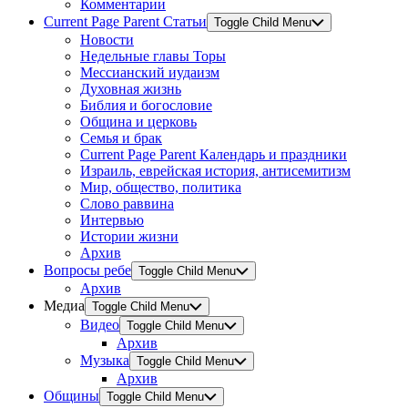
Комментарии
Current Page Parent
Статьи
Toggle Child Menu
Новости
Недельные главы Торы
Мессианский иудаизм
Духовная жизнь
Библия и богословие
Община и церковь
Семья и брак
Current Page Parent
Календарь и праздники
Израиль, еврейская история, антисемитизм
Мир, общество, политика
Слово раввина
Интервью
Истории жизни
Архив
Вопросы ребе
Toggle Child Menu
Архив
Медиа
Toggle Child Menu
Видео
Toggle Child Menu
Архив
Музыка
Toggle Child Menu
Архив
Общины
Toggle Child Menu