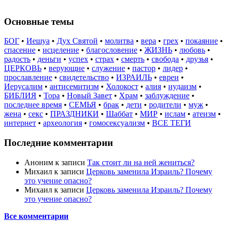
Основные темы
БОГ
•
Иешуа
•
Дух Святой
•
молитва
•
вера
•
грех
•
покаяние
•
спасение
•
исцеление
•
благословение
•
ЖИЗНЬ
•
любовь
•
радость
•
деньги
•
успех
•
страх
•
смерть
•
свобода
•
друзья
•
ЦЕРКОВЬ
•
верующие
•
служение
•
пастор
•
лидер
•
прославление
•
свидетельство
•
ИЗРАИЛЬ
•
евреи
•
Иерусалим
•
антисемитизм
•
Холокост
•
алия
•
иудаизм
•
БИБЛИЯ
•
Тора
•
Новый Завет
•
Храм
•
заблуждение
•
последнее время
•
СЕМЬЯ
•
брак
•
дети
•
родители
•
муж
•
жена
•
секс
•
ПРАЗДНИКИ
•
Шаббат
•
МИР
•
ислам
•
атеизм
•
интернет
•
археология
•
гомосексуализм
•
ВСЕ ТЕГИ
Последние комментарии
Аноним
к записи
Так стоит ли на ней жениться?
Михаил
к записи
Церковь заменила Израиль? Почему
это учение опасно?
Михаил
к записи
Церковь заменила Израиль? Почему
это учение опасно?
Все комментарии