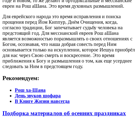
годе и новом, то же делают и ортодоксальные и мессианские
евреи на Рош аШана. Это время духовных размышлений.
Для еврейского народа это время исправления и поиска
прощения перед Йом Киппур, Днём Очищения, когда,
согласно традиции, Бог запечатывает судьбу человека на
предстоящий год. Для мессианский евреев Рош аШана
является возможностью поразмышлять о своих отношениях с
Богом, осознавая, что наша добрая совесть перед Ним
основывается только на искуплении, которое Иешуа приобрёл
для нас через Свою смерть и воскресение. Это время
приближения к Богу и размышления о том, как еще усерднее
следовать за Ним в предстоящем году.
Рекомендуем:
Рош ха-Шана
День звуков шофара
В Книге Жизни навсегда
Подборка материалов об осенних праздниках