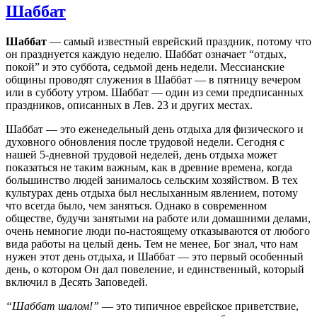
Шаббат
Шаббат
— самый известный еврейский праздник, потому что
он празднуется каждую неделю. Шаббат означает “отдых,
покой” и это суббота, седьмой день недели. Мессианские
общины проводят служения в Шаббат — в пятницу вечером
или в субботу утром. Шаббат — один из семи предписанных
праздников, описанных в Лев. 23 и других местах.
Шаббат — это еженедельный день отдыха для физического и
духовного обновления после трудовой недели. Сегодня с
нашей 5-дневной трудовой неделей, день отдыха может
показаться не таким важным, как в древние времена, когда
большинство людей занималось сельским хозяйством. В тех
культурах день отдыха был неслыханным явлением, потому
что всегда было, чем заняться. Однако в современном
обществе, будучи занятыми на работе или домашними делами,
очень немногие люди по-настоящему отказываются от любого
вида работы на целый день. Тем не менее, Бог знал, что нам
нужен этот день отдыха, и Шаббат — это первый особенный
день, о котором Он дал повеление, и единственный, который
включил в Десять Заповедей.
“Шаббат шалом!”
— это типичное еврейское приветствие,