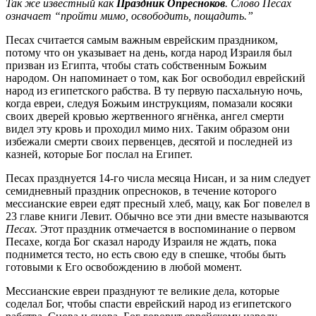
Так же известный как
Праздник Опресноков
. Слово Песах
означает “пройти мимо, освободить, пощадить.”
Песах считается самым важным еврейским праздником,
потому что он указывает на день, когда народ Израиля был
призван из Египта, чтобы стать собственным Божьим
народом. Он напоминает о том, как Бог освободил еврейский
народ из египетского рабства. В ту первую пасхальную ночь,
когда евреи, следуя Божьим инструкциям, помазали косяки
своих дверей кровью жертвенного ягнёнка, ангел смерти
видел эту кровь и проходил мимо них. Таким образом они
избежали смерти своих первенцев, десятой и последней из
казней, которые Бог послал на Египет.
Песах празднуется 14-го числа месяца Нисан, и за ним следует
семидневный праздник опресноков, в течение которого
мессианские евреи едят пресный хлеб, мацу, как Бог повелел в
23 главе книги Левит. Обычно все эти дни вместе называются
Песах.
Этот праздник отмечается в воспоминание о первом
Песахе, когда Бог сказал народу Израиля не ждать, пока
поднимется тесто, но есть свою еду в спешке, чтобы быть
готовыми к Его освобождению в любой момент.
Мессианские евреи празднуют те великие дела, которые
соделал Бог, чтобы спасти еврейский народ из египетского