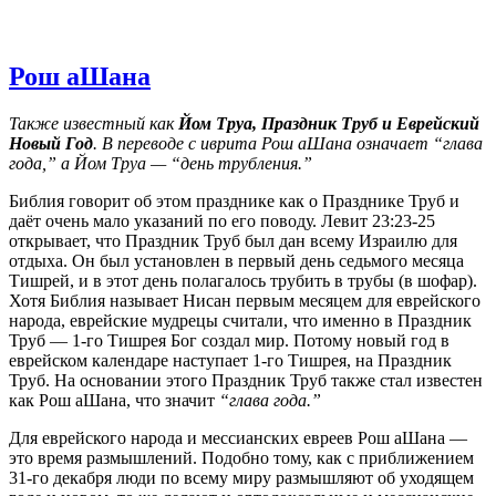
Рош аШана
Также известный как
Йом Труа, Праздник Труб и Еврейский
Новый Год
. В переводе с иврита Рош аШана означает “глава
года,” а Йом Труа — “день трубления.”
Библия говорит об этом празднике как о Празднике Труб и
даёт очень мало указаний по его поводу. Левит 23:23-25
открывает, что Праздник Труб был дан всему Израилю для
отдыха. Он был установлен в первый день седьмого месяца
Тишрей, и в этот день полагалось трубить в трубы (в шофар).
Хотя Библия называет Нисан первым месяцем для еврейского
народа, еврейские мудрецы считали, что именно в Праздник
Труб — 1-го Тишрея Бог создал мир. Потому новый год в
еврейском календаре наступает 1-го Тишрея, на Праздник
Труб. На основании этого Праздник Труб также стал известен
как Рош аШана, что значит
“глава года.”
Для еврейского народа и мессианских евреев Рош аШана —
это время размышлений. Подобно тому, как с приближением
31-го декабря люди по всему миру размышляют об уходящем