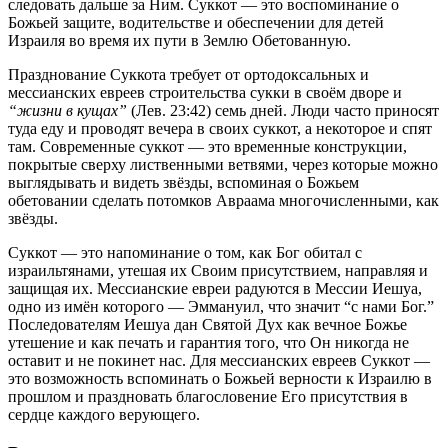
следовать дальше за Ним. Суккот — это воспоминание о
Божьей защите, водительстве и обеспечении для детей
Израиля во время их пути в Землю Обетованную.
Празднование Суккота требует от ортодоксальных и
мессианских евреев строительства сукки в своём дворе и
“жизни в кущах”
(Лев. 23:42) семь дней. Люди часто приносят
туда еду и проводят вечера в своих суккот, а некоторое и спят
там. Современные суккот — это временные конструкции,
покрытые сверху лиственными ветвями, через которые можно
выглядывать и видеть звёзды, вспоминая о Божьем
обетовании сделать потомков Авраама многочисленными, как
звёзды.
Суккот — это напоминание о том, как Бог обитал с
израильтянами, утешая их Своим присутствием, направляя и
защищая их. Мессианские евреи радуются в Мессии Иешуа,
одно из имён которого — Эммануил, что значит “с нами Бог.”
Последователям Иешуа дан Святой Дух как вечное Божье
утешение и как печать и гарантия того, что Он никогда не
оставит и не покинет нас. Для мессианских евреев Суккот —
это возможность вспоминать о Божьей верности к Израилю в
прошлом и праздновать благословение Его присутствия в
сердце каждого верующего.