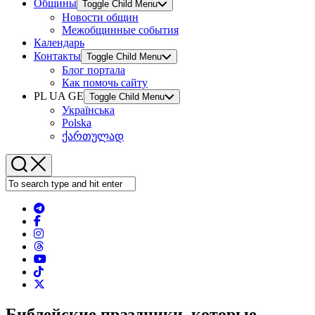
Общины
Toggle Child Menu
Новости общин
Межобщинные события
Календарь
Контакты
Toggle Child Menu
Блог портала
Как помочь сайту
PL UA GE
Toggle Child Menu
Українська
Polska
ქართულად
Библейские праздники, которые