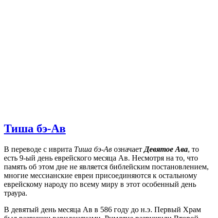
Тиша бэ-Ав
В переводе с иврита
Тиша бэ-Ав
означает
Девятое Ава
, то
есть 9-ый день еврейского месяца Ав. Несмотря на то, что
память об этом дне не является библейским постановлением,
многие мессианские евреи присоединяются к остальному
еврейскому народу по всему миру в этот особенный день
траура.
В девятый день месяца Ав в 586 году до н.э. Первый Храм