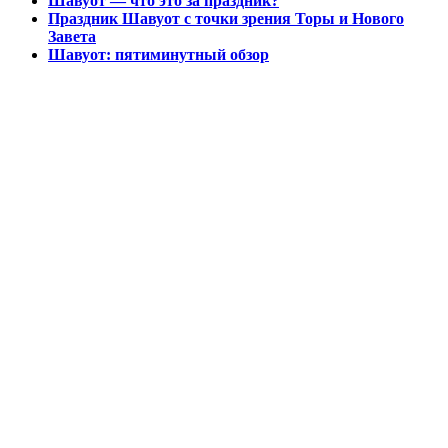
Шавуот — что это за праздник?
Праздник Шавуот с точки зрения Торы и Нового
Завета
Шавуот: пятиминутный обзор