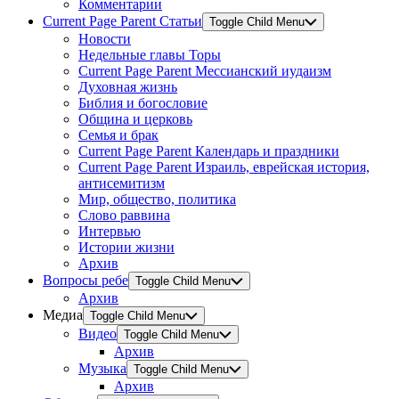
Комментарии
Current Page Parent
Статьи
Toggle Child Menu
Новости
Недельные главы Торы
Current Page Parent
Мессианский иудаизм
Духовная жизнь
Библия и богословие
Община и церковь
Семья и брак
Current Page Parent
Календарь и праздники
Current Page Parent
Израиль, еврейская история,
антисемитизм
Мир, общество, политика
Слово раввина
Интервью
Истории жизни
Архив
Вопросы ребе
Toggle Child Menu
Архив
Медиа
Toggle Child Menu
Видео
Toggle Child Menu
Архив
Музыка
Toggle Child Menu
Архив