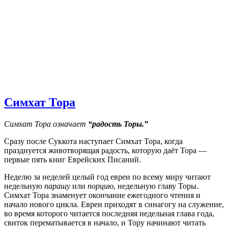
Симхат Тора
Симхат Тора означает
“радость Торы.”
Сразу после Суккота наступает Симхат Тора, когда
празднуется животворящая радость, которую даёт Тора —
первые пять книг Еврейских Писаний.
Неделю за неделей целый год евреи по всему миру читают
недельную
парашу
или
порцию
, недельную главу Торы.
Симхат Тора знаменует окончание ежегодного чтения и
начало нового цикла. Евреи приходят в синагогу на служение,
во время которого читается последняя недельная глава года,
свиток перематывается в начало, и Тору начинают читать