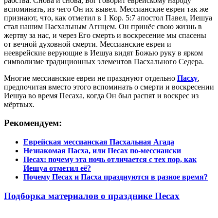
рабства. Снова и снова, Бог говорит еврейскому народу
вспоминать, из чего Он их вывел. Мессианские евреи так же
признают, что, как отметил в 1 Кор. 5:7 апостол Павел, Иешуа
стал нашим Пасхальным Агнцем. Он принёс свою жизнь в
жертву за нас, и через Его смерть и воскресение мы спасены
от вечной духовной смерти. Мессианские евреи и
нееврейские верующие в Иешуа видят Божью руку в ярком
символизме традиционных элементов Пасхального Седера.
Многие мессианские евреи не празднуют отдельно
Пасху
,
предпочитая вместо этого вспоминать о смерти и воскресении
Иешуа во время Песаха, когда Он был распят и воскрес из
мёртвых.
Рекомендуем:
Еврейская мессианская Пасхальная Агада
Незнакомая Пасха, или Песах по-мессиански
Песах: почему эта ночь отличается с тех пор, как
Иешуа отметил её?
Почему Песах и Пасха празднуются в разное время?
Подборка материалов о празднике Песах