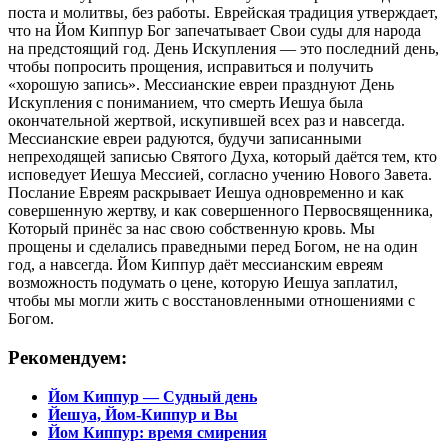
поста и молитвы, без работы. Еврейская традиция утверждает,
что на Йом Киппур Бог запечатывает Свои суды для народа
на предстоящий год. День Искупления — это последний день,
чтобы попросить прощения, исправиться и получить
«хорошую запись». Мессианские евреи празднуют День
Искупления с пониманием, что смерть Иешуа была
окончательной жертвой, искупившей всех раз и навсегда.
Мессианские евреи радуются, будучи записанными
непреходящей записью Святого Духа, который даётся тем, кто
исповедует Иешуа Мессией, согласно учению Нового Завета.
Послание Евреям раскрывает Иешуа одновременно и как
совершенную жертву, и как совершенного Первосвященника,
Который принёс за нас свою собственную кровь. Мы
прощены и сделались праведными перед Богом, не на один
год, а навсегда. Йом Киппур даёт мессианским евреям
возможность подумать о цене, которую Иешуа заплатил,
чтобы мы могли жить с восстановленными отношениями с
Богом.
Рекомендуем:
Йом Киппур — Судный день
Йешуа, Йом-Киппур и Вы
Йом Киппур: время смирения