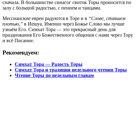
сначала. В большинстве синагог свиток Торы проносится по
залу с большой радостью, с пением и танцами.
Мессианские евреи радуются в Торе и в
“Слове, ставшем
плотью,”
в Иешуа. Именно через Божье Слово мы лучше
узнаём Его. Симхат Тора — это прекрасный день для
празднования Его Божественного общения с нами через Тору
и всё Писание.
Рекомендуем:
Симхат Тора — Радость Торы
Симхат Тора и традиция недельного чтения Торы
Чтение Торы по недельным главам