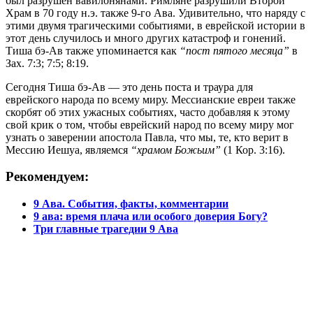
был разрушен вавилонянами. Римляне разрушили Второй
Храм в 70 году н.э. также 9-го Ава. Удивительно, что наряду с
этими двумя трагическими событиями, в еврейской истории в
этот день случилось и много других катастроф и гонений.
Тиша бэ-Ав также упоминается как
“пост пятого месяца”
в
Зах. 7:3; 7:5; 8:19.
Сегодня Тиша бэ-Ав — это день поста и траура для
еврейского народа по всему миру. Мессианские евреи также
скорбят об этих ужасных событиях, часто добавляя к этому
свой крик о том, чтобы еврейский народ по всему миру мог
узнать о заверении апостола Павла, что мы, те, кто верит в
Мессию Иешуа, являемся
“храмом Божьим”
(1 Кор. 3:16).
Рекомендуем:
9 Ава. События, факты, комментарии
9 ава: время плача или особого доверия Богу?
Три главные трагедии 9 Ава