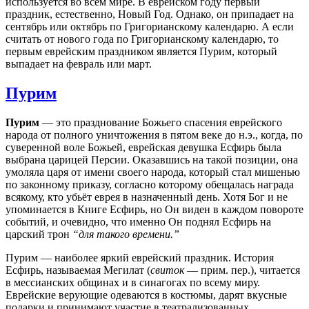
используется во всём мире. В еврейском году первый
праздник, естественно, Новый Год. Однако, он припадает на
сентябрь или октябрь по Григорианскому календарю. А если
считать от нового года по Григорианскому календарю, то
первым еврейским праздником является Пурим, который
выпадает на февраль или март.
Пурим
Пурим
— это празднование Божьего спасения еврейского
народа от полного уничтожения в пятом веке до н.э., когда, по
суверенной воле Божьей, еврейская девушка Есфирь была
выбрана царицей Персии. Оказавшись на такой позиции, она
умоляла царя от имени своего народа, который стал мишенью
по законному приказу, согласно которому обещалась награда
всякому, кто убьёт еврея в назначенный день. Хотя Бог и не
упоминается в Книге Есфирь, но Он виден в каждом повороте
событий, и очевидно, что именно Он поднял Есфирь на
царский трон
“для такого времени.”
Пурим — наиболее яркий еврейский праздник. История
Есфирь, называемая Мегилат (
свиток
— прим. пер.), читается
в мессианских общинах и в синагогах по всему миру.
Еврейские верующие одеваются в костюмы, дарят вкусные
подарки и принимают участие в театрализованных