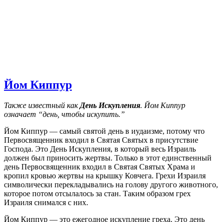
Йом Киппур
Также известный как
День Искупления
. Йом Киппур
означает “день, чтобы искупить.”
Йом Киппур — самый святой день в иудаизме, потому что
Первосвященник входил в Святая Святых в присутствие
Господа. Это День Искупления, в который весь Израиль
должен был приносить жертвы. Только в этот единственный
день Первосвященник входил в Святая Святых Храма и
кропил кровью жертвы на крышку Ковчега. Грехи Израиля
символически перекладывались на голову другого животного,
которое потом отсылалось за стан. Таким образом грех
Израиля снимался с них.
Йом Киппур — это ежегодное искупление греха. Это день