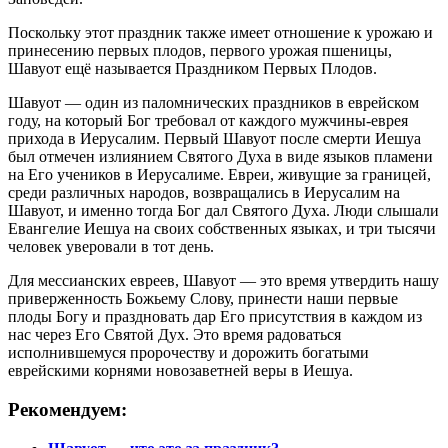
Поскольку этот праздник также имеет отношение к урожаю и
принесению первых плодов, первого урожая пшеницы,
Шавуот ещё называется Праздником Первых Плодов.
Шавуот — один из паломнических праздников в еврейском
году, на который Бог требовал от каждого мужчины-еврея
прихода в Иерусалим. Первый Шавуот после смерти Иешуа
был отмечен излиянием Святого Духа в виде языков пламени
на Его учеников
в Иерусалиме. Евреи, живущие за границей,
среди различных народов, возвращались в Иерусалим на
Шавуот, и именно тогда Бог дал Святого Духа. Люди слышали
Евангелие Иешуа на своих собственных языках, и три тысячи
человек уверовали в тот день.
Для мессианских евреев, Шавуот — это время утвердить нашу
приверженность Божьему Слову, принести наши первые
плоды Богу и праздновать дар Его присутствия в каждом из
нас через Его Святой Дух. Это время радоваться
исполнившемуся пророчеству и дорожить богатыми
еврейскими корнями новозаветней веры в Иешуа.
Рекомендуем: