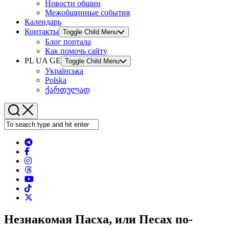
Новости общин
Межобщинные события
Календарь
Контакты
Toggle Child Menu
Блог портала
Как помочь сайту
PL UA GE
Toggle Child Menu
Українська
Polska
ქართულად
Незнакомая Пасха, или Песах по-