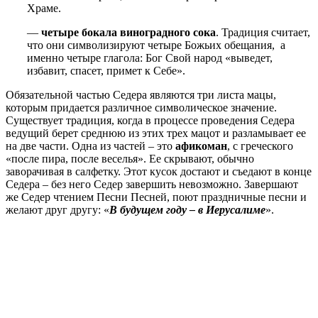
Храме.
—
четыре бокала виноградного сока
. Традиция считает,
что они символизируют четыре Божьих обещания, а
именно четыре глагола: Бог Свой народ «выведет,
избавит, спасет, примет к Себе».
Обязательной частью Седера являются три листа мацы,
которым придается различное символическое значение.
Существует традиция, когда в процессе проведения Седера
ведущий берет среднюю из этих трех мацот и разламывает ее
на две части. Одна из частей – это
афикоман
, с греческого
«после пира, после веселья». Ее скрывают, обычно
заворачивая в салфетку. Этот кусок достают и съедают в конце
Седера – без него Седер завершить невозможно. Завершают
же Седер чтением Песни Песней, поют праздничные песни и
желают друг другу: «
В будущем году – в Иерусалиме
».