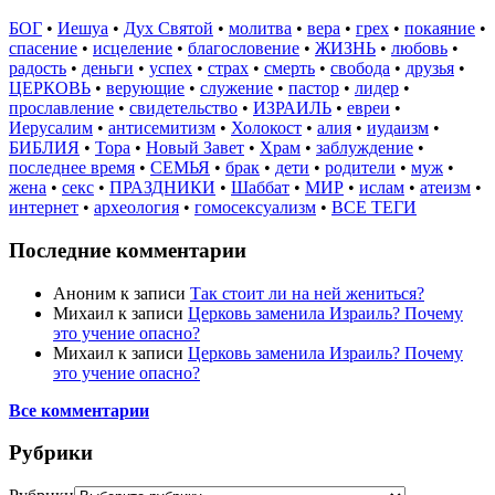
БОГ
•
Иешуа
•
Дух Святой
•
молитва
•
вера
•
грех
•
покаяние
•
спасение
•
исцеление
•
благословение
•
ЖИЗНЬ
•
любовь
•
радость
•
деньги
•
успех
•
страх
•
смерть
•
свобода
•
друзья
•
ЦЕРКОВЬ
•
верующие
•
служение
•
пастор
•
лидер
•
прославление
•
свидетельство
•
ИЗРАИЛЬ
•
евреи
•
Иерусалим
•
антисемитизм
•
Холокост
•
алия
•
иудаизм
•
БИБЛИЯ
•
Тора
•
Новый Завет
•
Храм
•
заблуждение
•
последнее время
•
СЕМЬЯ
•
брак
•
дети
•
родители
•
муж
•
жена
•
секс
•
ПРАЗДНИКИ
•
Шаббат
•
МИР
•
ислам
•
атеизм
•
интернет
•
археология
•
гомосексуализм
•
ВСЕ ТЕГИ
Последние комментарии
Аноним
к записи
Так стоит ли на ней жениться?
Михаил
к записи
Церковь заменила Израиль? Почему
это учение опасно?
Михаил
к записи
Церковь заменила Израиль? Почему
это учение опасно?
Все комментарии
Рубрики