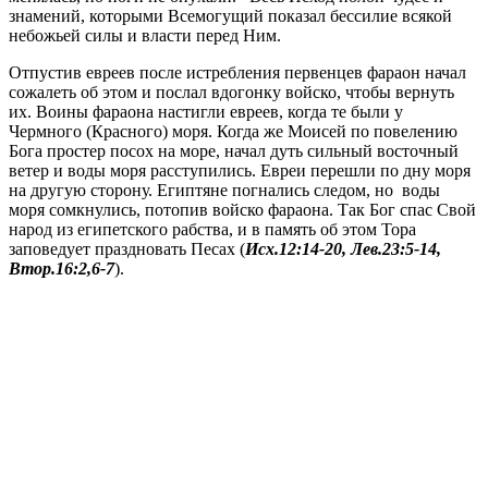
знамений, которыми Всемогущий показал бессилие всякой
небожьей силы и власти перед Ним.
Отпустив евреев после истребления первенцев фараон начал
сожалеть об этом и послал вдогонку войско, чтобы вернуть
их. Воины фараона настигли евреев, когда те были у
Чермного (Красного) моря. Когда же Моисей по повелению
Бога простер посох на море, начал дуть сильный восточный
ветер и воды моря расступились. Евреи перешли по дну моря
на другую сторону. Египтяне погнались следом, но воды
моря сомкнулись, потопив войско фараона. Так Бог спас Свой
народ из египетского рабства, и в память об этом Тора
заповедует праздновать Песах (
Исх.12:14-20, Лев.23:5-14,
Втор.16:2,6-7
).