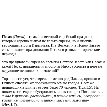
П
есах
(
Пасха
) – самый известный еврейский праздник,
который хорошо знаком не только евреям, но и многим
верующим в Бога Израилева. И в Ветхом, и в Новом Завете
есть описание празднования Песаха в разные исторические
периоды.
Что праздновали евреи во времена Ветхого Завета как Песах и
какой Песах праздновали апостолы Иисуса Христа и первые
верующие нескольких поколений?
Тора повествует, что евреи, а именно род Иакова, пришли в
Египет, спасаясь от поразившего землю голода. Всех же
пришедших в Египет евреев было 70 человек (Исх.1:5). На
новом месте евреи обустроились, и как говорит Писание, «
…
сыны Израилевы расплодились, и размножились, и возросли и
усилились чрезвычайно, и наполнилась ими земля та
»
(
Исх.1:7
).