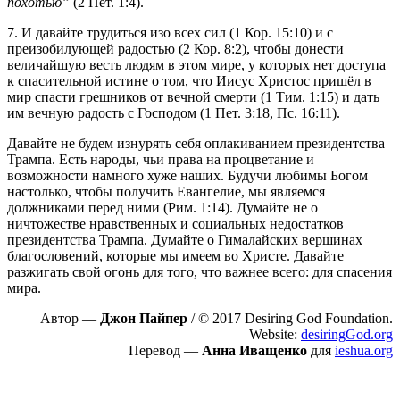
похотью”
(2 Пет. 1:4).
7. И давайте трудиться изо всех сил (1 Кор. 15:10) и с
преизобилующей радостью (2 Кор. 8:2), чтобы донести
величайшую весть людям в этом мире, у которых нет доступа
к спасительной истине о том, что Иисус Христос пришёл в
мир спасти грешников от вечной смерти (1 Тим. 1:15) и дать
им вечную радость с Господом (1 Пет. 3:18, Пс. 16:11).
Давайте не будем изнурять себя оплакиванием президентства
Трампа. Есть народы, чьи права на процветание и
возможности намного хуже наших. Будучи любимы Богом
настолько, чтобы получить Евангелие, мы являемся
должниками перед ними (Рим. 1:14). Думайте не о
ничтожестве нравственных и социальных недостатков
президентства Трампа. Думайте о Гималайских вершинах
благословений, которые мы имеем во Христе. Давайте
разжигать свой огонь для того, что важнее всего: для спасения
мира.
Автор —
Джон Пайпер
/ © 2017 Desiring God Foundation.
Website:
desiringGod.org
Перевод —
Анна Иващенко
для
ieshua.org
Пожертвовать