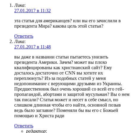
Лика
:
27.01.2017 в 11:32
эта статья для американцев? или вы его зачислили в
президента Мира? какова цель этой статьи?
Ответить
Лика
:
27.01.2017 в 11:48
вы даже в названии статьи пытаетесь унизить
президента Америки. Зачем? может вы плохо
квалифицированы как христианский сайт? Ему
досталось достаточно от CNN вы хотите их
переплюнуть? Из-за подобных статей у меня
недопонимание с верующими друзьями из Украины.
Предшественник был очень хороший со всей его гей-
пропагандой, абортами и защитой мусульман? Вы о нем
так писали? Статья может и несет в себе смысл, но
слишком длинная чтобы его найти, основной позыв
ведь было заглавие? Поменяли бы вы его с Божьей
помощью и Христа ради
Ответить
редактор
: