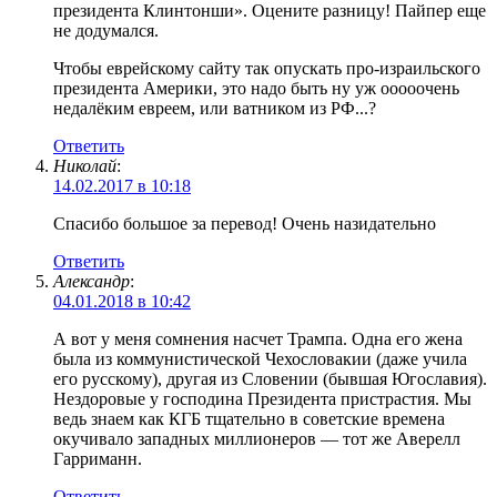
президента Клинтонши». Оцените разницу! Пайпер еще
не додумался.
Чтобы еврейскому сайту так опускать про-израильского
президента Америки, это надо быть ну уж ооооочень
недалёким евреем, или ватником из РФ...?
Ответить
Николай
:
14.02.2017 в 10:18
Спасибо большое за перевод! Очень назидательно
Ответить
Александр
:
04.01.2018 в 10:42
А вот у меня сомнения насчет Трампа. Одна его жена
была из коммунистической Чехословакии (даже учила
его русскому), другая из Словении (бывшая Югославия).
Нездоровые у господина Президента пристрастия. Мы
ведь знаем как КГБ тщательно в советские времена
окучивало западных миллионеров — тот же Аверелл
Гарриманн.
Ответить