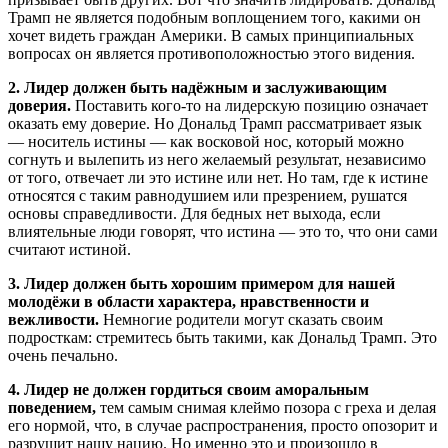
Трамп не является подобным воплощением того, какими он
хочет видеть граждан Америки. В самых принципиальных
вопросах он является противоположностью этого видения.
2. Лидер должен быть надёжным и заслуживающим
доверия.
Поставить кого-то на лидерскую позицию означает
оказать ему доверие. Но Дональд Трамп рассматривает язык
— носитель истины — как восковой нос, который можно
согнуть и вылепить из него желаемый результат, независимо
от того, отвечает ли это истине или нет. Но там, где к истине
относятся с таким равнодушием или презрением, рушатся
основы справедливости. Для бедных нет выхода, если
влиятельные люди говорят, что истина — это то, что они сами
считают истиной.
3. Лидер должен быть хорошим примером для нашей
молодёжи в области характера, нравственности и
вежливости.
Немногие родители могут сказать своим
подросткам: стремитесь быть такими, как Дональд Трамп. Это
очень печально.
4. Лидер не должен гордиться своим аморальным
поведением,
тем самым снимая клеймо позора с греха и делая
его нормой, что, в случае распространения, просто опозорит и
разрушит нашу нацию. Но именно это и произошло в