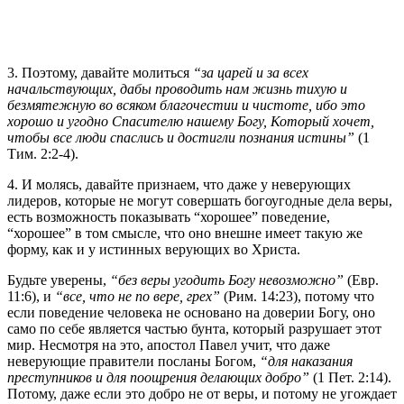
3. Поэтому, давайте молиться
“за царей и за всех
начальствующих, дабы проводить нам жизнь тихую и
безмятежную во всяком благочестии и чистоте, ибо это
хорошо и угодно Спасителю нашему Богу, Который хочет,
чтобы все люди спаслись и достигли познания истины”
(1
Тим. 2:2-4).
4. И молясь, давайте признаем, что даже у неверующих
лидеров, которые не могут совершать богоугодные дела веры,
есть возможность показывать “хорошее” поведение,
“хорошее” в том смысле, что оно внешне имеет такую же
форму, как и у истинных верующих во Христа.
Будьте уверены,
“без веры угодить Богу невозможно”
(Евр.
11:6), и
“все, что не по вере, грех”
(Рим. 14:23), потому что
если поведение человека не основано на доверии Богу, оно
само по себе является частью бунта, который разрушает этот
мир. Несмотря на это, апостол Павел учит, что даже
неверующие правители посланы Богом,
“для наказания
преступников и для поощрения делающих добро”
(1 Пет. 2:14).
Потому, даже если это добро не от веры, и потому не угождает