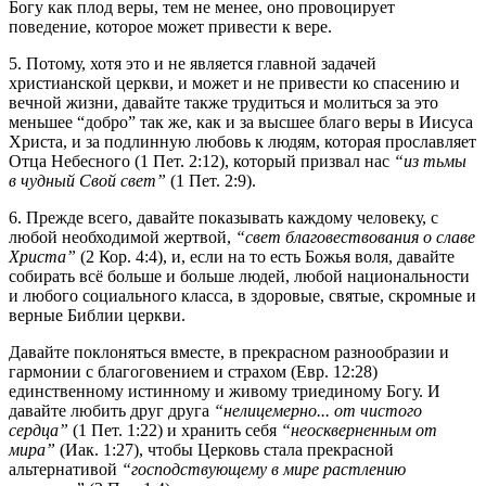
Богу как плод веры, тем не менее, оно провоцирует
поведение, которое может привести к вере.
5. Потому, хотя это и не является главной задачей
христианской церкви, и может и не привести ко спасению и
вечной жизни, давайте также трудиться и молиться за это
меньшее “добро” так же, как и за высшее благо веры в Иисуса
Христа, и за подлинную любовь к людям, которая прославляет
Отца Небесного (1 Пет. 2:12), который призвал нас
“из тьмы
в чудный Свой свет”
(1 Пет. 2:9).
6. Прежде всего, давайте показывать каждому человеку, с
любой необходимой жертвой,
“свет благовествования о славе
Христа”
(2 Кор. 4:4), и, если на то есть Божья воля, давайте
собирать всё больше и больше людей, любой национальности
и любого социального класса, в здоровые, святые, скромные и
верные Библии церкви.
Давайте поклоняться вместе, в прекрасном разнообразии и
гармонии с благоговением и страхом (Евр. 12:28)
единственному истинному и живому триединому Богу. И
давайте любить друг друга
“нелицемерно... от чистого
сердца”
(1 Пет. 1:22) и хранить себя
“неоскверненным от
мира”
(Иак. 1:27), чтобы Церковь стала прекрасной
альтернативой
“господствующему в мире растлению