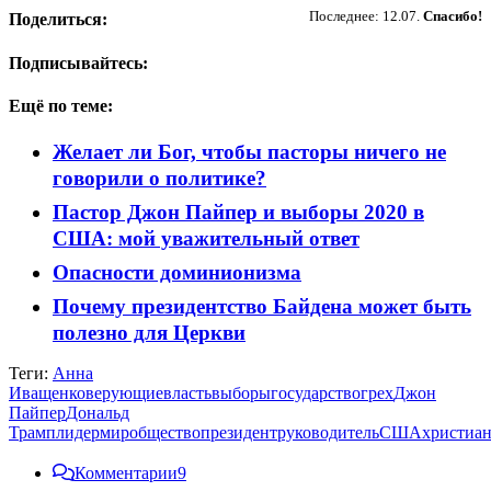
Последнее: 12.07.
Спасибо!
Поделиться:
Подписывайтесь:
Ещё по теме:
Желает ли Бог, чтобы пасторы ничего не
говорили о политике?
Пастор Джон Пайпер и выборы 2020 в
США: мой уважительный ответ
Опасности доминионизма
Почему президентство Байдена может быть
полезно для Церкви
Теги:
Анна
Иващенко
верующие
власть
выборы
государство
грех
Джон
Пайпер
Дональд
Трамп
лидер
мир
общество
президент
руководитель
США
христиа
Комментарии
9