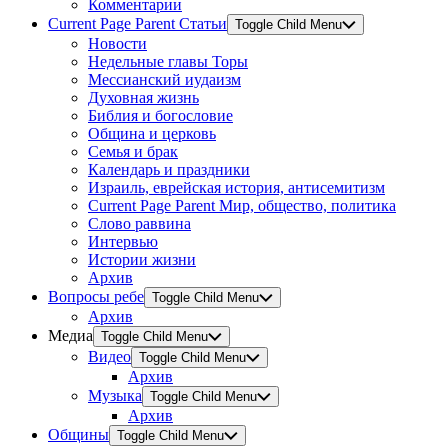
Комментарии
Current Page Parent
Статьи
Toggle Child Menu
Новости
Недельные главы Торы
Мессианский иудаизм
Духовная жизнь
Библия и богословие
Община и церковь
Семья и брак
Календарь и праздники
Израиль, еврейская история, антисемитизм
Current Page Parent
Мир, общество, политика
Слово раввина
Интервью
Истории жизни
Архив
Вопросы ребе
Toggle Child Menu
Архив
Медиа
Toggle Child Menu
Видео
Toggle Child Menu
Архив
Музыка
Toggle Child Menu
Архив
Общины
Toggle Child Menu