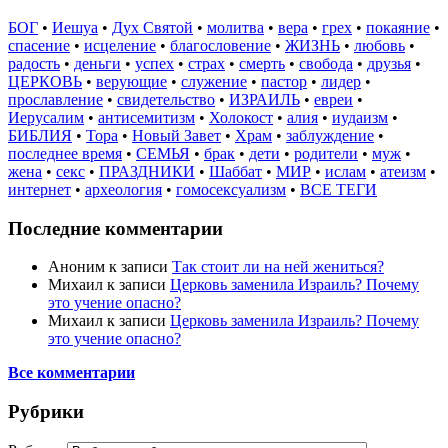
БОГ
•
Иешуа
•
Дух Святой
•
молитва
•
вера
•
грех
•
покаяние
•
спасение
•
исцеление
•
благословение
•
ЖИЗНЬ
•
любовь
•
радость
•
деньги
•
успех
•
страх
•
смерть
•
свобода
•
друзья
•
ЦЕРКОВЬ
•
верующие
•
служение
•
пастор
•
лидер
•
прославление
•
свидетельство
•
ИЗРАИЛЬ
•
евреи
•
Иерусалим
•
антисемитизм
•
Холокост
•
алия
•
иудаизм
•
БИБЛИЯ
•
Тора
•
Новый Завет
•
Храм
•
заблуждение
•
последнее время
•
СЕМЬЯ
•
брак
•
дети
•
родители
•
муж
•
жена
•
секс
•
ПРАЗДНИКИ
•
Шаббат
•
МИР
•
ислам
•
атеизм
•
интернет
•
археология
•
гомосексуализм
•
ВСЕ ТЕГИ
Последние комментарии
Аноним
к записи
Так стоит ли на ней жениться?
Михаил
к записи
Церковь заменила Израиль? Почему
это учение опасно?
Михаил
к записи
Церковь заменила Израиль? Почему
это учение опасно?
Все комментарии
Рубрики