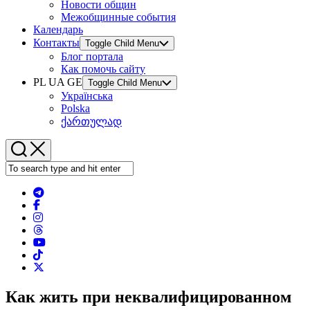
Новости общин
Межобщинные события
Календарь
Контакты
Toggle Child Menu
Блог портала
Как помочь сайту
PL UA GE
Toggle Child Menu
Українська
Polska
ქართულად
Как жить при неквалифицированном