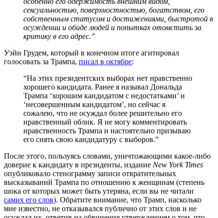
особенно его одержимость внешним видом,
сексуальностью, поверхностностью, богатством, его
собственным статусом и достижениями, быстротой в
осуждении и обиде людей и попытках отомстить за
критику в его адрес.”
Уэйн Грудем, который в конечном итоге агитировал
голосовать за Трампа,
писал в октябре
:
“На этих президентских выборах нет нравственно
хорошего кандидата. Ранее я называл Дональда
Трампа ‘хорошим кандидатом с недостатками’ и
‘несовершенным кандидатом’, но сейчас я
сожалею, что не осуждал более решительно его
нравственный облик. Я не могу комментировать
нравственность Трампа и настоятельно призываю
его снять свою кандидатуру с выборов.”
После этого, пользуясь словами, уничтожающими какое-либо
доверие к кандидату в президенты, издание
New York Times
опубликовало стенограмму записи отвратительных
высказываний Трампа по отношению к женщинам (степень
шока от которых может быть утеряна, если вы не читали
самих его слов
). Обратите внимание, что Трамп, насколько
мне известно, не отказывался публично от этих слов и не
осуждал их, ответив на обвинения утверждением о том, что