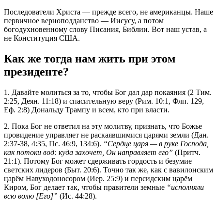
Последователи Христа — прежде всего, не американцы. Наше
первичное верноподданство — Иисусу, а потом
богодухновенному слову Писания, Библии. Вот наш устав, а
не Конституция США.
Как же тогда нам жить при этом
президенте?
1. Давайте молиться за то, чтобы Бог дал дар покаяния (2 Тим.
2:25, Деян. 11:18) и cпасительную веру (Рим. 10:1, Флп. 129,
Еф. 2:8) Дональду Трампу и всем, кто при власти.
2. Пока Бог не ответил на эту молитву, признать, что Божье
провидение управляет не раскаявшимися царями земли (Дан.
2:37-38, 4:35, Пс. 46:9, 134:6).
“Сердце царя — в руке Господа,
как потоки вод: куда захочет, Он направляет его”
(Притч.
21:1). Потому Бог может сдерживать гордость и безумие
светских лидеров (Быт. 20:6). Точно так же, как с вавилонским
царём Навуходоносором (Иер. 25:9) и персидским царём
Киром, Бог делает так, чтобы правители земные
“исполняли
всю волю [Его]”
(Ис. 44:28).