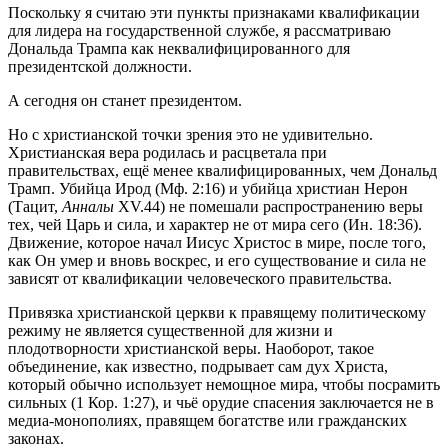
Поскольку я считаю эти пункты признаками квалификации
для лидера на государственной службе, я рассматриваю
Дональда Трампа как неквалифицированного для
президентской должности.
А сегодня он станет президентом.
Но с христианской точки зрения это не удивительно.
Христианская вера родилась и расцветала при
правительствах, ещё менее квалифицированных, чем Дональд
Трамп. Убийца Ирод (Мф. 2:16) и убийца христиан Нерон
(Тацит,
Анналы
XV.44) не помешали распространению веры
тех, чей Царь и сила, и характер не от мира сего (Ин. 18:36).
Движение, которое начал Иисус Христос в мире, после того,
как Он умер и вновь воскрес, и его существование и сила не
зависят от квалификации человеческого правительства.
Привязка христианской церкви к правящему политическому
режиму не является существенной для жизни и
плодотворности христианской веры. Наоборот, такое
объединение, как известно, подрывает сам дух Христа,
который обычно использует немощное мира, чтобы посрамить
сильных (1 Кор. 1:27), и чьё орудие спасения заключается не в
медиа-монополиях, правящем богатстве или гражданских
законах.