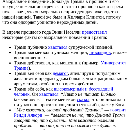
Аморальное поведение Дональда Трампа в прошлом и его
текущее нежелание отречься от этого прошлого как от греха
показывает, что он морально непригоден для руководства
нашей нацией. Такой же была и Хиллари Клинтон, потому
что она одобряет убийство нерождённых детей.
В апреле прошлого года Энди Населли
предоставил
некоторые факты об аморальном поведении Трампа:
Трамп публично
хвастался
супружеской изменой.
Трамп высмеивал и унижал женщин,
инвалидов
, и даже
военнопленных.
Трамп действовал, как мошенник (пример:
Университет
Трампа
).
Трамп вёл себя как
демагог
, апеллируя к популярным
желаниям и предрассудкам больше, чем к рациональным
аргументам, особенно во время дебатов.
Трамп вёл себя, как
высокомерный и бесстыдный
человек
. Он
хвастался
:
“Никто не читает Библию
больше меня.”
Тем не менее он
сказал
, что он никогда и
ни у кого не просил прощения за что-либо, даже у Бога.
“Мне кажется, главной проблемой Трампа,”
—
говорит
Рэнди Алкорн
, —
“является не то, что Дональд Трамп
говорит то, что думает... Мне кажется большая
проблема — это то, что он на самом деле думает: