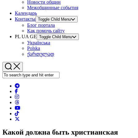
Новости общин
Межобщинные события
Календарь
Контакты
Toggle Child Menu
Блог портала
Как помочь сайту
PL UA GE
Toggle Child Menu
Українська
Polska
ქართულად
Какой должна быть христианская