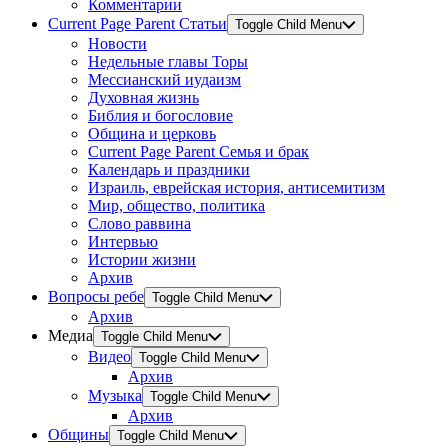
Комментарии
Current Page Parent
Статьи
Toggle Child Menu
Новости
Недельные главы Торы
Мессианский иудаизм
Духовная жизнь
Библия и богословие
Община и церковь
Current Page Parent
Семья и брак
Календарь и праздники
Израиль, еврейская история, антисемитизм
Мир, общество, политика
Слово раввина
Интервью
Истории жизни
Архив
Вопросы ребе
Toggle Child Menu
Архив
Медиа
Toggle Child Menu
Видео
Toggle Child Menu
Архив
Музыка
Toggle Child Menu
Архив
Общины
Toggle Child Menu