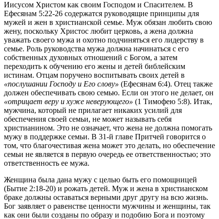
Иисусом Христом как своим Господом и Спасителем. В
Ефесянам 5:22-26 содержатся руководящие принципы для
мужей и жен в христианской семье. Муж обязан любить свою
жену, поскольку Христос любит церковь, а жена должна
уважать своего мужа и охотно подчиняться его лидерству в
семье. Роль руководства мужа должна начинаться с его
собственных духовных отношений с Богом, а затем
переходить к обучению его жены и детей библейским
истинам. Отцам поручено воспитывать своих детей в
«послушании Господу и Его слову»
(Ефесянам 6:4). Отец также
должен обеспечивать свою семью. Если он этого не делает, он
«отрицает веру и хуже неверующего»
(1 Тимофею 5:8). Итак,
мужчина, который не прилагает никаких усилий для
обеспечения своей семьи, не может называть себя
христианином. Это не означает, что жена не должна помогать
мужу в поддержке семьи. В 31-й главе Притчей говорится о
том, что благочестивая жена может это делать, но обеспечение
семьи не является в первую очередь ее ответственностью; это
ответственность ее мужа.
Женщина была дана мужу с целью быть его помощницей
(Бытие 2:18-20) и рожать детей. Муж и жена в христианском
браке должны оставаться верными друг другу на всю жизнь.
Бог заявляет о равенстве ценности мужчины и женщины, так
как они были созданы по образу и подобию Бога и поэтому