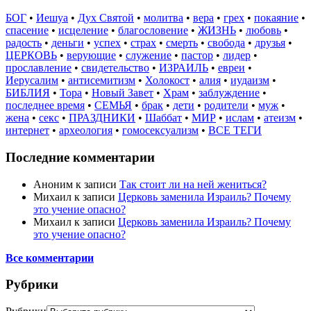
БОГ
•
Иешуа
•
Дух Святой
•
молитва
•
вера
•
грех
•
покаяние
•
спасение
•
исцеление
•
благословение
•
ЖИЗНЬ
•
любовь
•
радость
•
деньги
•
успех
•
страх
•
смерть
•
свобода
•
друзья
•
ЦЕРКОВЬ
•
верующие
•
служение
•
пастор
•
лидер
•
прославление
•
свидетельство
•
ИЗРАИЛЬ
•
евреи
•
Иерусалим
•
антисемитизм
•
Холокост
•
алия
•
иудаизм
•
БИБЛИЯ
•
Тора
•
Новый Завет
•
Храм
•
заблуждение
•
последнее время
•
СЕМЬЯ
•
брак
•
дети
•
родители
•
муж
•
жена
•
секс
•
ПРАЗДНИКИ
•
Шаббат
•
МИР
•
ислам
•
атеизм
•
интернет
•
археология
•
гомосексуализм
•
ВСЕ ТЕГИ
Последние комментарии
Аноним
к записи
Так стоит ли на ней жениться?
Михаил
к записи
Церковь заменила Израиль? Почему
это учение опасно?
Михаил
к записи
Церковь заменила Израиль? Почему
это учение опасно?
Все комментарии
Рубрики