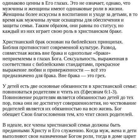
одинаково ценны в Его глазах. Это не означает, однако, что
мужчины и женщины имеют одинаковые роли в жизни.
Женщины более искусны в воспитании и уходе за детьми, в то
время как мужчины лучше оснащены для обеспечения и
защиты семьи. Таким образом, они равны по статусу, но
каждый из них играет свою роль в христианском браке.
Христианский брак основан на библейских принципах.
Библия противостоит современной культуре. Развод,
совместная жизнь вне брака и однополые «браки»
неприемлемы в глазах Бога. Сексуальность, выраженная в
соответствии с библейскими стандартами, прекрасное
выражение любви и приверженности — всё это
предназначено для брака. Вне брака — это грех.
У детей есть две основные обязанности в христианской семье:
повиноваться родителям и чтить их (Ефесянам 6:1-3).
Повиновение родителям является обязанностью детей до тех
пор, пока они не достигнут совершеннолетия, но чествование
родителей является их обязанностью на всю жизнь. Бог
обещает Свои благословения тем, кто чтит своих родителей.
В идеале, все члены христианской семьи должны быть
преданными Христу и Его служению. Когда муж, жена и дети
выполняют свои назначенные Богом роли, тогда в доме царит