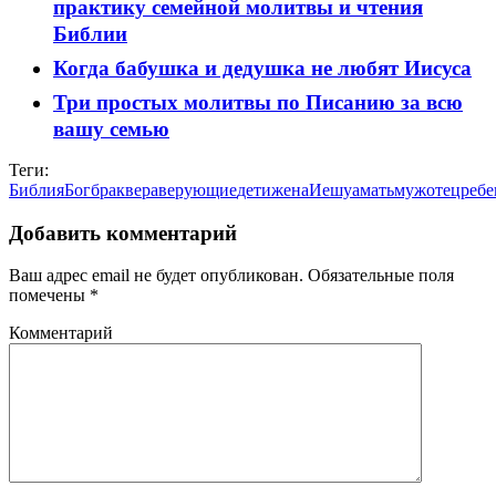
практику семейной молитвы и чтения
Библии
Когда бабушка и дедушка не любят Иисуса
Три простых молитвы по Писанию за всю
вашу семью
Теги:
Библия
Бог
брак
вера
верующие
дети
жена
Иешуа
мать
муж
отец
ребе
Добавить комментарий
Ваш адрес email не будет опубликован.
Обязательные поля
помечены
*
Комментарий