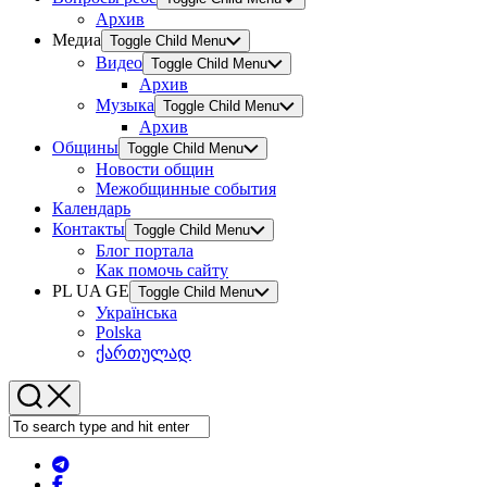
Архив
Медиа
Toggle Child Menu
Видео
Toggle Child Menu
Архив
Музыка
Toggle Child Menu
Архив
Общины
Toggle Child Menu
Новости общин
Межобщинные события
Календарь
Контакты
Toggle Child Menu
Блог портала
Как помочь сайту
PL UA GE
Toggle Child Menu
Українська
Polska
ქართულად