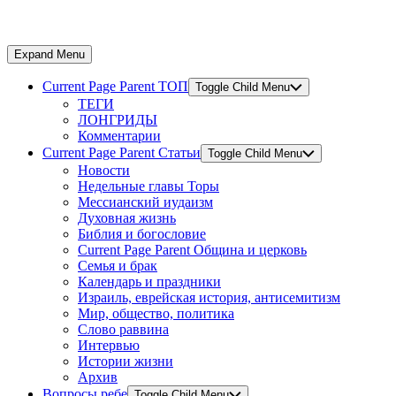
Expand Menu
Current Page Parent
ТОП
Toggle Child Menu
ТЕГИ
ЛОНГРИДЫ
Комментарии
Current Page Parent
Статьи
Toggle Child Menu
Новости
Недельные главы Торы
Мессианский иудаизм
Духовная жизнь
Библия и богословие
Current Page Parent
Община и церковь
Семья и брак
Календарь и праздники
Израиль, еврейская история, антисемитизм
Мир, общество, политика
Слово раввина
Интервью
Истории жизни
Архив
Вопросы ребе
Toggle Child Menu