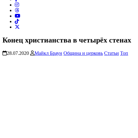
Конец христианства в четырёх стенах
28.07.2020
Майкл Браун
Община и церковь
Статьи
Топ