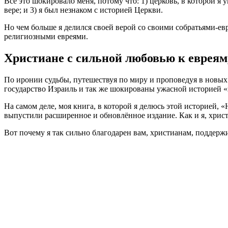
Всё это шокировало меня, потому что: 1) церковь, в которой я
вере; и 3) я был незнаком с историей Церкви.
Но чем больше я делился своей верой со своими собратьями-ев
религиозными евреями.
Христиане с сильной любовью к еврея
По иронии судьбы, путешествуя по миру и проповедуя в новых
государство Израиль и так же шокированы ужасной историей «
На самом деле, моя книга, в которой я делюсь этой историей, 
выпустили расширенное и обновлённое издание. Как и я, христ
Вот почему я так сильно благодарен вам, христианам, поддер