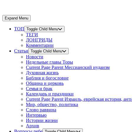
Expand Menu
ТОП
Toggle Child Menu
ТЕГИ
ЛОНГРИДЫ
Комментарии
Статьи
Toggle Child Menu
Новости
Недельные главы Торы
Current Page Parent
Мессианский иудаизм
Духовная жизнь
Библия и богословие
Община и церковь
Семья и брак
Календарь и праздники
Current Page Parent
Израиль, еврейская история, ан
Мир, общество, политика
Слово раввина
Интервью
Истории жизни
Архив
Вопросы ребе
Toggle Child Menu