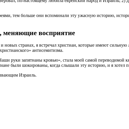
 уверовал, по-настоящему любила еврейский народ и Израиль; 2) 
реями, тем больше они вспоминали эту ужасную историю, историю
м, меняющие восприятие
 и новых странах, я встречал христиан, которые имеют сильную
христианского» антисемитизма.
«Наши руки запятнаны кровью», стала моей самой переводимой кн
иане были шокированы, когда слышали эту историю, и я хотел по
живающим Израиль.