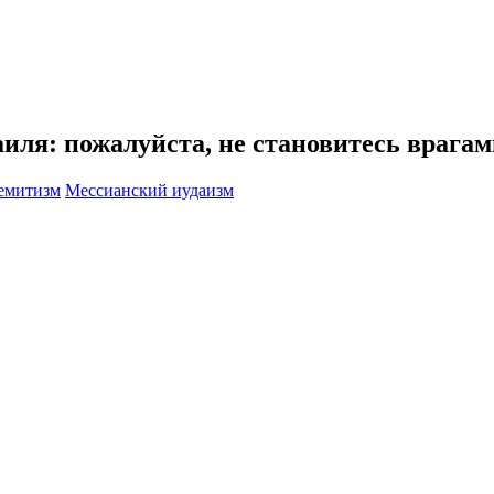
иля: пожалуйста, не становитесь врага
семитизм
Мессианский иудаизм