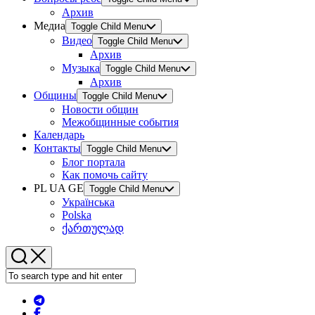
Архив
Медиа
Toggle Child Menu
Видео
Toggle Child Menu
Архив
Музыка
Toggle Child Menu
Архив
Общины
Toggle Child Menu
Новости общин
Межобщинные события
Календарь
Контакты
Toggle Child Menu
Блог портала
Как помочь сайту
PL UA GE
Toggle Child Menu
Українська
Polska
ქართულად