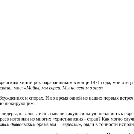
 еврейским хиппи рок-барабанщиком в конце 1971 года, мой оте
 сказал мне:
«Майкл, мы евреи. Мы не верим в это»
.
обсуждениях и спорах. И во время одной из наших первых встре
тно шокирующим.
е лидеры, казалось, испытывали такую сильную ненависть к евре
вреев изгоняли из многих «христианских» стран? Как могло случ
мым дьявольским бременем — евреями»
, были в точности испол