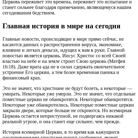
Церковь переживет эти времена, переживет это испытание и
станет сильнее благодаря примечанию, являющемуся нашим
сегодняшним бедствием.
Главная история в мире на сегодня
Главные новости, происходящие в мире прямо сейчас, не
касаются данных о распространении вируса, экономике,
влиянии и легких деньгах, идущих к вам в руки. Главной
новостью является церковь. Иисус Христос со всей Своей
властью на небе и на земле строит Свою церковь (Матфея
16:18). Даже врата ада не в силах сдержать окончательное
устроение Его церкви, а тем более временная паника и
финансовый крах.
Это не значит, что христиане не будут болеть, а некоторые —
умирать. Некоторые уже умерли. Это не значит, что отдельные
поместные церкви не обанкротятся. Некоторые обанкротятся.
Некоторые уже обанкротились. Некоторые поместные церкви
закрыли двери, которые больше не откроются. Но всемирная
Церковь остается неприступной, не подвергаясь никакой
реальной угрозе, и она станет еще сильнее, чем прежде.
История всемирной Церкви, в то время как кажущиеся
изолированными христиане пишут сообщения, звонят,