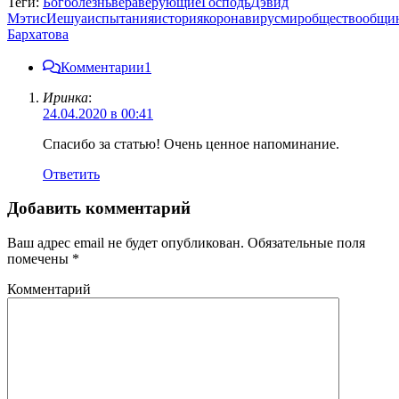
Теги:
Бог
болезнь
вера
верующие
Господь
Дэвид
Мэтис
Иешуа
испытания
история
коронавирус
мир
общество
общи
Бархатова
Комментарии
1
Иринка
:
24.04.2020 в 00:41
Спасибо за статью! Очень ценное напоминание.
Ответить
Добавить комментарий
Ваш адрес email не будет опубликован.
Обязательные поля
помечены
*
Комментарий