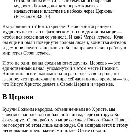
сотворившим все. Согласно ему, многообразная
мудрость Божья должна теперь открыться
начальствам и властям на небесах через Церковь»
(Ефесянам 3:8-10)
Вы уловили это? Бог открывает Свою многогранную
мудрость не только в физическом, но и в духовном мире —
чтобы вся вселенная ее увидела. И как?
Через церковь
. Куда
бы еще ни были повернуты головы людей, воинства ангелов
и демонов следят за церковью. Бог направляет свою работу в
мир
через Свою церковь
.
И это не один канал среди многих других. Церковь — это
единственный канал, упомянутый в этом месте Писания.
Эпидемиологи и экономисты играют здесь свою роль, но
главное, что происходит в мире сейчас и во все времена — то,
что Иисус Христос делает в Своей Церкви и через нее.
В Церкви
Будучи Божьим народом, объединенным во Христе, мы
являемся частью той глобальной линзы, через которую Бог
фокусирует Свою работу в мире
во славу Своего Сына
. Павел
не говорит об этом лишь единожды. Он возвращается к этому
несколькими предложениями позже. Он не говорил