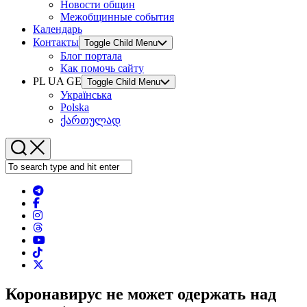
Новости общин
Межобщинные события
Календарь
Контакты
Toggle Child Menu
Блог портала
Как помочь сайту
PL UA GE
Toggle Child Menu
Українська
Polska
ქართულად
Коронавирус не может одержать над