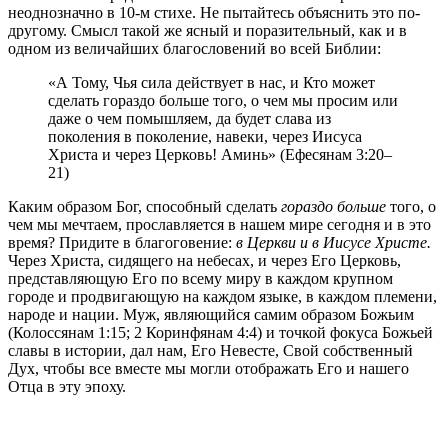
неоднозначно в 10-м стихе. Не пытайтесь объяснить это по-
другому. Смысл такой же ясный и поразительный, как и в
одном из величайших благословений во всей Библии:
«А Тому, Чья сила действует в нас, и Кто может
сделать гораздо больше того, о чем мы просим или
даже о чем помышляем, да будет слава из
поколения в поколение, навеки, через Иисуса
Христа и через Церковь! Аминь» (Ефесянам 3:20–
21)
Каким образом Бог, способный сделать
гораздо больше
того, о
чем мы мечтаем, прославляется в нашем мире сегодня и в это
время? Придите в благоговение:
в Церкви и в Иисусе Христе.
Через Христа, сидящего на небесах, и через Его Церковь,
представляющую Его по всему миру в каждом крупном
городе и продвигающую на каждом языке, в каждом племени,
народе и нации. Муж, являющийся самим образом Божьим
(Колоссянам 1:15; 2 Коринфянам 4:4) и точкой фокуса Божьей
славы в истории, дал нам, Его Невесте, Свой собственный
Дух, чтобы все вместе мы могли отображать Его и нашего
Отца в эту эпоху.