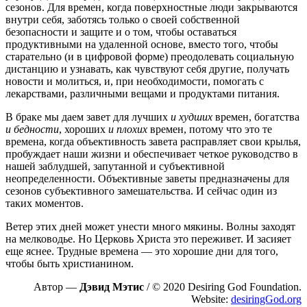
сезонов. Для времен, когда поверхностные люди закрываются
внутри себя, заботясь только о своей собственной
безопасности и защите и о том, чтобы оставаться
продуктивными на удаленной основе, вместо того, чтобы
старательно (и в цифровой форме) преодолевать социальную
дистанцию и узнавать, как чувствуют себя другие, получать
новости и молиться, и, при необходимости, помогать с
лекарствами, различными вещами и продуктами питания.
В браке мы даем завет для лучших
и
худших
времен, богатства
и
бедности
, хороших
и плохих
времен, потому что это те
времена, когда объективность завета расправляет свои крылья,
пробуждает наши жизни и обеспечивает четкое руководство в
нашей заблудшей, запутанной и субъективной
неопределенности. Объективные заветы предназначены для
сезонов субъективного замешательства. И сейчас один из
таких моментов.
Ветер этих дней может унести много мякины. Волны заходят
на мелководье. Но Церковь Христа это переживет. И засияет
еще яснее. Трудные времена — это хорошие дни для того,
чтобы быть христианином.
Автор —
Дэвид Мэтис
/ © 2020 Desiring God Foundation.
Website:
desiringGod.org