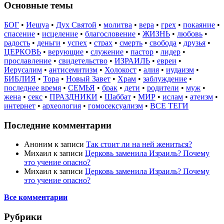
Основные темы
БОГ
•
Иешуа
•
Дух Святой
•
молитва
•
вера
•
грех
•
покаяние
•
спасение
•
исцеление
•
благословение
•
ЖИЗНЬ
•
любовь
•
радость
•
деньги
•
успех
•
страх
•
смерть
•
свобода
•
друзья
•
ЦЕРКОВЬ
•
верующие
•
служение
•
пастор
•
лидер
•
прославление
•
свидетельство
•
ИЗРАИЛЬ
•
евреи
•
Иерусалим
•
антисемитизм
•
Холокост
•
алия
•
иудаизм
•
БИБЛИЯ
•
Тора
•
Новый Завет
•
Храм
•
заблуждение
•
последнее время
•
СЕМЬЯ
•
брак
•
дети
•
родители
•
муж
•
жена
•
секс
•
ПРАЗДНИКИ
•
Шаббат
•
МИР
•
ислам
•
атеизм
•
интернет
•
археология
•
гомосексуализм
•
ВСЕ ТЕГИ
Последние комментарии
Аноним
к записи
Так стоит ли на ней жениться?
Михаил
к записи
Церковь заменила Израиль? Почему
это учение опасно?
Михаил
к записи
Церковь заменила Израиль? Почему
это учение опасно?
Все комментарии
Рубрики