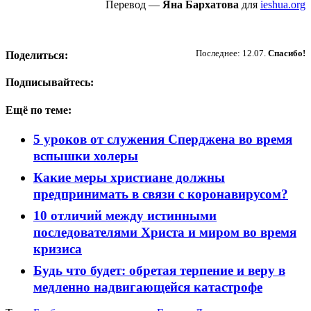
Перевод —
Яна Бархатова
для
ieshua.org
Пожертвовать
Последнее: 12.07.
Спасибо!
Поделиться:
Подписывайтесь:
Ещё по теме:
5 уроков от служения Сперджена во время
вспышки холеры
Какие меры христиане должны
предпринимать в связи с коронавирусом?
10 отличий между истинными
последователями Христа и миром во время
кризиса
Будь что будет: обретая терпение и веру в
медленно надвигающейся катастрофе