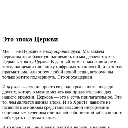
Это эпоха Церкви
Мы — не Церковь
в эпоху коронавируса
. Мы можем
переживать глобальную пандемию, но мы делаем это как
Церковь
в эпоху Церкви
. В данный момент мы живем не в
эпоху пандемии или эпоху цифровых технологий, или эпоху
прагматизма, или эпоху любой новой вещи, которую вы
только хотите подчеркнуть. Это эпоха церкви.
И
церковь
— это не просто еще одна реальность посреди
других, которую можно менять как прилагательное для
нашего времени. Церковь — это
и
есть
прилагательное. Это
то, чем является данная эпоха. И во Христе, давайте не
позволять основным средствам массовой информации,
социальным течениям или нашей собственной забывчивости
побуждать нас думать иначе.
В то время как дни превращаются в недели, а недели в