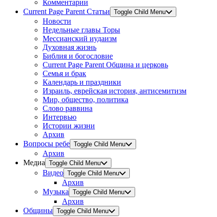
Комментарии
Current Page Parent
Статьи
Toggle Child Menu
Новости
Недельные главы Торы
Мессианский иудаизм
Духовная жизнь
Библия и богословие
Current Page Parent
Община и церковь
Семья и брак
Календарь и праздники
Израиль, еврейская история, антисемитизм
Мир, общество, политика
Слово раввина
Интервью
Истории жизни
Архив
Вопросы ребе
Toggle Child Menu
Архив
Медиа
Toggle Child Menu
Видео
Toggle Child Menu
Архив
Музыка
Toggle Child Menu
Архив
Общины
Toggle Child Menu