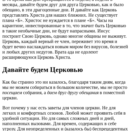
месяцы, давайте будем друг для друга Церковью, как и было
обещано, в эти драгоценные дни. И давайте как Церковь
представлять Христа для наших ближних. Не существует
плана «Б». Христос не нуждается в плане «Б». Часы на
карантине, инвестированные в то, что значит быть Церковью
в такие необычные дни, не будут напрасными. Иисус
построит Свою Церковь, однако многие общины не выживут.
Церковь, каждый верный ее член, переживет это время и
будет вечно наслаждаться новым миром без вирусов, болезней
и любых других недугов. Врата ада не одолеют
расширяющуюся Церковь Христа.
Давайте будем Церковью
Как бы странно это ни казалось, благодаря таким дням, когда
мы не можем собираться в большом количестве, мы не просто
посещаем
собрания, а
даем друг другу обещания
в поместной
церкви.
Вот почему у нас есть заветы для членов церкви. Не для
легких и комфортных сезонов. Любой может проявить себя в
удобной ситуации. Но для самых сложных дней и дней,
наполненных вызовами. Для времен, содержащих в себе
угрозу. Для неопределенных и (казалось бы) беспрецедентных