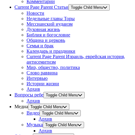
Комментарии
Current Page Parent
Статьи
Toggle Child Menu
Новости
Недельные главы Торы
Мессианский иудаизм
Духовная жизнь
Библия и богословие
Община и церковь
Семья и брак
Календарь и праздники
Current Page Parent
Израиль, еврейская история,
антисемитизм
Мир, общество, политика
Слово раввина
Интервью
Истории жизни
Архив
Вопросы ребе
Toggle Child Menu
Архив
Медиа
Toggle Child Menu
Видео
Toggle Child Menu
Архив
Музыка
Toggle Child Menu
Архив