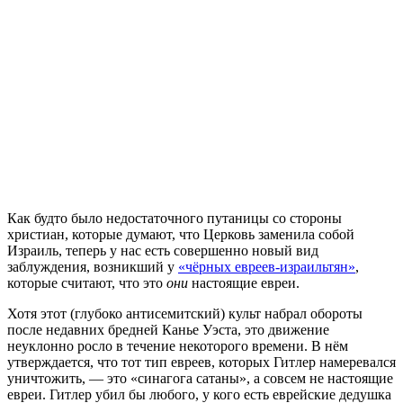
К
ак будто было недостаточного путаницы со стороны
христиан, которые думают, что Церковь заменила собой
Израиль, теперь у нас есть совершенно новый вид
заблуждения, возникший у
«чёрных евреев-израильтян»
,
которые считают, что это
они
настоящие евреи.
Хотя этот (глубоко антисемитский) культ набрал обороты
после недавних бредней Канье Уэста, это движение
неуклонно росло в течение некоторого времени. В нём
утверждается, что тот тип евреев, которых Гитлер намеревался
уничтожить, — это «синагога сатаны», а совсем не настоящие
евреи. Гитлер убил бы любого, у кого есть еврейские дедушка