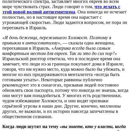
политического спектра, заставляет многих евреев во всем
мире чувствовать страх. Люди говорят о том,
что делать с
этой новой волной антисемитизма
. Она никогда не исчезает
полностью, но в настоящее время она нарастает с
угрожающей скоростью. Люди задаются вопросом, не пора ли
переезжать в Израиль.
«Я дочь беженца, пережившего Холокост. Поэтому я
привыкла к антисемитизму»
, — сказала одна женщина,
переехавшая в Израиль.
«Америка всегда была самым
комфортным местом для евреев. Так ли это до сих пор?»
Израильский риелтор ответила, что в последнее время она
замечает, что люди из-за границы покупают дома в Израиле,
говоря, что им нужно место, куда можно было бы убежать, и
многие из них придерживаются менталитета «всегда быть
готовыми уехать». Некоторые раввины публично
рекомендуют это в синагогах, призывая людей постоянно
обновлять свои паспорта, потому что никогда не знаешь, когда
они могут вам понадобиться. У многих есть родственники,
чудом избежавшие Холокоста, и они видят признаки
серьёзной угрозы в наши дни. Другие, конечно, миллионы
других, не выжили, и их истории навсегда запечатлены в
общественном сознании.
Когда люди шутят на тему
«вы знаете, кто у власти, когда