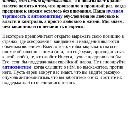
знаете, кого нельзя критиковать»
, это показывает крайне
плохую память о том, что произошло в прошлый раз, когда
презрение к евреям осталось без внимания. Наша
нулевая
терпимость к антисемитизму
обусловлена не любовью к
власти и контролю, а просто любовью к жизни. Мы знаем,
чем заканчивается ненависть к евреям.
Некоторые предпочитают открыто выражать свою позицию в
странах, где оскорбления, вандализм и нападения являются
обычным явлением. Вместо того, чтобы закрывать глаза на
плохое обращение с ними (или, что ещё хуже, присоединяться
к этой злобе), те, кто любит Иисуса, лучше представляли бы
Его, если бы поддерживали еврейский народ. Не игнорируйте
антисемитизм
, когда слышите о нём, но выскажитесь против
него. Пусть евреи вокруг вас знают, что вы видите раковую
опухоль антисемитизма, что вы заботитесь о них и хотите их
поддержать. Это очень много значит.