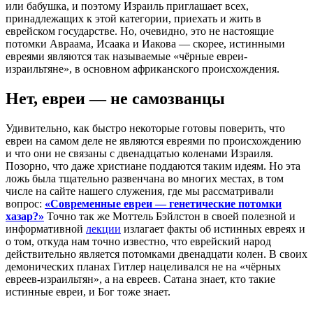
или бабушка, и поэтому Израиль приглашает всех,
принадлежащих к этой категории, приехать и жить в
еврейском государстве. Но, очевидно, это не настоящие
потомки Авраама, Исаака и Иакова — скорее, истинными
евреями являются так называемые «чёрные евреи-
израильтяне», в основном африканского происхождения.
Нет, евреи — не самозванцы
Удивительно, как быстро некоторые готовы поверить, что
евреи на самом деле не являются евреями по происхождению
и что они не связаны с двенадцатью коленами Израиля.
Позорно, что даже христиане поддаются таким идеям. Но эта
ложь была тщательно развенчана во многих местах, в том
числе на сайте нашего служения, где мы рассматривали
вопрос:
«Современные евреи — генетические потомки
хазар?»
Точно так же Моттель Бэйлстон в своей полезной и
информативной
лекции
излагает факты об истинных евреях и
о том, откуда нам точно известно, что еврейский народ
действительно является потомками двенадцати колен. В своих
демонических планах Гитлер нацеливался не на «чёрных
евреев-израильтян», а на евреев. Сатана знает, кто такие
истинные евреи, и Бог тоже знает.