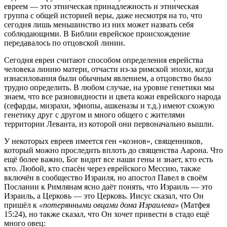
евреем — это этническая принадлежность и этническая
группа с общей историей веры, даже несмотря на то, что
сегодня лишь меньшинство из них может назвать себя
соблюдающими. В Библии еврейское происхождение
передавалось по отцовской линии.
Сегодня евреи считают способом определения еврейства
человека линию матери, отчасти из-за римской эпохи, когда
изнасилования были обычным явлением, а отцовство было
трудно определить. В любом случае, на уровне генетики мы
знаем, что все разновидности и цвета кожи еврейского народа
(сефарды, мизрахи, эфиопы, ашкеназы и т.д.) имеют схожую
генетику друг с другом и много общего с жителями
территории Леванта, из которой они первоначально вышли.
У некоторых евреев имеется ген «коэнов», священников,
который можно проследить вплоть до священства Аарона. Что
ещё более важно, Бог видит все наши гены и знает, кто есть
кто. Любой, кто спасён через еврейского Мессию, также
включён в сообщество Израиля, но апостол Павел в своём
Послании к Римлянам ясно даёт понять, что Израиль — это
Израиль, а Церковь — это Церковь. Иисус сказал, что Он
пришёл к
«потерянными овцами дома Израилева»
(Матфея
15:24), но также сказал, что Он хочет привести в стадо ещё
много овец: