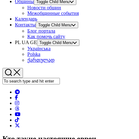
Общины
Toggle Child Menu
Новости общин
Межобщинные события
Календарь
Контакты
Toggle Child Menu
Блог портала
Как помочь сайту
PL UA GE
Toggle Child Menu
Українська
Polska
ქართულად
Кто такие настоящие евреи