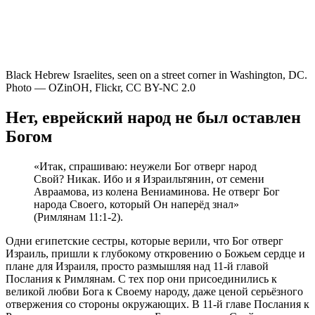
Black Hebrew Israelites, seen on a street corner in Washington, DC.
Photo — OZinOH, Flickr, CC BY-NC 2.0
Нет, еврейский народ не был оставлен
Богом
«Итак, спрашиваю: неужели Бог отверг народ
Свой? Никак. Ибо и я Израильтянин, от семени
Авраамова, из колена Вениаминова. Не отверг Бог
народа Своего, который Он наперёд знал»
(Римлянам 11:1-2).
Одни египетские сестры, которые верили, что Бог отверг
Израиль, пришли к глубокому откровению о Божьем сердце и
плане для Израиля, просто размышляя над 11-й главой
Послания к Римлянам. С тех пор они присоединились к
великой любви Бога к Своему народу, даже ценой серьёзного
отвержения со стороны окружающих. В 11-й главе Послания к