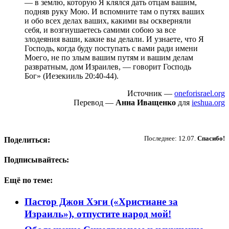
— в землю, которую Я клялся дать отцам вашим,
подняв руку Мою. И вспомните там о путях ваших
и обо всех делах ваших, какими вы оскверняли
себя, и возгнушаетесь самими собою за все
злодеяния ваши, какие вы делали. И узнаете, что Я
Господь, когда буду поступать с вами ради имени
Моего, не по злым вашим путям и вашим делам
развратным, дом Израилев, — говорит Господь
Бог» (Иезекииль 20:40-44).
Источник —
oneforisrael.org
Перевод —
Анна Иващенко
для
ieshua.org
Пожертвовать
Последнее: 12.07.
Спасибо!
Поделиться:
Подписывайтесь:
Ещё по теме:
Пастор Джон Хэги («Христиане за
Израиль»), отпустите народ мой!