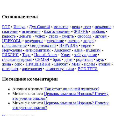
Основные темы
БОГ
•
Иешуа
•
Дух Святой
•
молитва
•
вера
•
грех
•
покаяние
•
спасение
•
исцеление
•
благословение
•
ЖИЗНЬ
•
любовь
•
радость
•
деньги
•
успех
•
страх
•
смерть
•
свобода
•
друзья
•
ЦЕРКОВЬ
•
верующие
•
служение
•
пастор
•
лидер
•
прославление
•
свидетельство
•
ИЗРАИЛЬ
•
евреи
•
Иерусалим
•
антисемитизм
•
Холокост
•
алия
•
иудаизм
•
БИБЛИЯ
•
Тора
•
Новый Завет
•
Храм
•
заблуждение
•
последнее время
•
СЕМЬЯ
•
брак
•
дети
•
родители
•
муж
•
жена
•
секс
•
ПРАЗДНИКИ
•
Шаббат
•
МИР
•
ислам
•
атеизм
•
интернет
•
археология
•
гомосексуализм
•
ВСЕ ТЕГИ
Последние комментарии
Аноним
к записи
Так стоит ли на ней жениться?
Михаил
к записи
Церковь заменила Израиль? Почему
это учение опасно?
Михаил
к записи
Церковь заменила Израиль? Почему
это учение опасно?