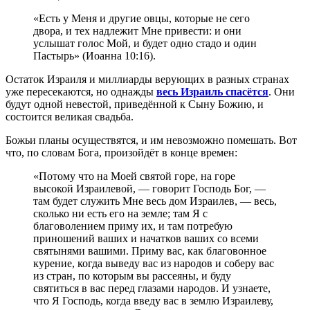
«Есть у Меня и другие овцы, которые не сего
двора, и тех надлежит Мне привести: и они
услышат голос Мой, и будет одно стадо и один
Пастырь» (Иоанна 10:16).
Остаток Израиля и миллиарды верующих в разных странах
уже пересекаются, но однажды
весь Израиль спасётся
. Они
будут одной невестой, приведённой к Сыну Божию, и
состоится великая свадьба.
Божьи планы осуществятся, и им невозможно помешать. Вот
что, по словам Бога, произойдёт в конце времен:
«Потому что на Моей святой горе, на горе
высокой Израилевой, — говорит Господь Бог, —
там будет служить Мне весь дом Израилев, — весь,
сколько ни есть его на земле; там Я с
благоволением приму их, и там потребую
приношений ваших и начатков ваших со всеми
святынями вашими. Приму вас, как благовонное
курение, когда выведу вас из народов и соберу вас
из стран, по которым вы рассеяны, и буду
святиться в вас перед глазами народов. И узнаете,
что Я Господь, когда введу вас в землю Израилеву,