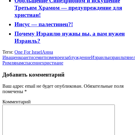
Обольщение Синедрионом и искушение
Третьим Храмом — предупреждение для
христиан!
Иисус — палестинец?!
Почему Израилю нужны вы, а вам нужен
Израиль?
Теги:
One For Israel
Анна
Иващенко
антисемитизм
евреи
заблуждение
Израиль
израильтяне
Римлянам
спасение
христиане
Добавить комментарий
Ваш адрес email не будет опубликован.
Обязательные поля
помечены
*
Комментарий