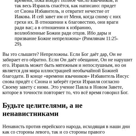
времени, пока войдет полное число язычников; и
так весь Израиль спасётся, как написано: придет
от Сиона Избавитель, и отвратит нечестие от
Иакова. И сей завет им от Меня, когда сниму с них
грехи их. В отношении к благовестию, они враги
ради вас; а в отношении к избранию,
возлюбленные Божии ради отцов. Ибо дары и
призвание Божие непреложны» (Римлянам 11:25-
29).
Вы это слышите? Непреложны. Если Бог даёт дар, Он не
забирает его обратно. Если Он даёт обещание, Он не нарушит
его. Израиль может быть мятежным и непослушным, но он
является для мира иллюстрацией необычайной Божией
благодати. В конце «времени язычников» Избавитель Иисус
снова придёт с Сиона и заберёт грехи Израиля согласно
Своему завету с ними. Это учение Павла в Новом Завете,
которое в точности повторяет то, что всё время говорил Бог.
Будьте целителями, а не
ненавистниками
Ненависть против еврейского народа, исходящая в наши дни
как со стороны левого, так и со стороны правого