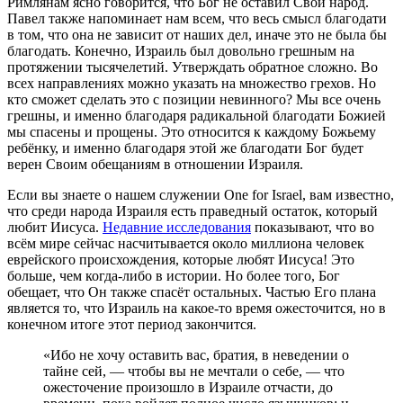
Римлянам ясно говорится, что Бог не оставил Свой народ.
Павел также напоминает нам всем, что весь смысл благодати
в том, что она не зависит от наших дел, иначе это не была бы
благодать. Конечно, Израиль был довольно грешным на
протяжении тысячелетий. Утверждать обратное сложно. Во
всех направлениях можно указать на множество грехов. Но
кто сможет сделать это с позиции невинного? Мы все очень
грешны, и именно благодаря радикальной благодати Божией
мы спасены и прощены. Это относится к каждому Божьему
ребёнку, и именно благодаря этой же благодати Бог будет
верен Своим обещаниям в отношении Израиля.
Если вы знаете о нашем служении One for Israel, вам известно,
что среди народа Израиля есть праведный остаток, который
любит Иисуса.
Недавние исследования
показывают, что во
всём мире сейчас насчитывается около миллиона человек
еврейского происхождения, которые любят Иисуса! Это
больше, чем когда-либо в истории. Но более того, Бог
обещает, что Он также спасёт остальных. Частью Его плана
является то, что Израиль на какое-то время ожесточится, но в
конечном итоге этот период закончится.
«Ибо не хочу оставить вас, братия, в неведении о
тайне сей, — чтобы вы не мечтали о себе, — что
ожесточение произошло в Израиле отчасти, до