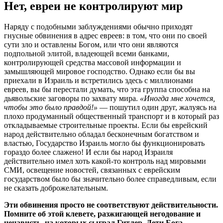
Нет, евреи не контролируют мир
Наряду с подобными заблуждениями обычно приходят
гнусные обвинения в адрес евреев: в том, что они по своей
сути зло и оставлены Богом, или что они являются
подпольной элитой, владеющей всеми банками,
контролирующей средства массовой информации и
замышляющей мировое господство. Однако если бы вы
приехали в Израиль и встретились здесь с миллионами
евреев, вы бы перестали думать, что эта группа способна на
дьявольские заговоры по захвату мира.
«Иногда мне хочется,
чтобы это было правдой!»
— пошутил один друг, жалуясь на
плохо продуманный общественный транспорт и в который раз
откладываемые строительные проекты. Если бы еврейский
народ действительно обладал бесконечным богатством и
властью, Государство Израиль могло бы функционировать
гораздо более слажено! И если бы народ Израиля
действительно имел хоть какой-то контроль над мировыми
СМИ, освещение новостей, связанных с еврейским
государством было бы значительно более справедливым, если
не сказать доброжелательным.
Эти обвинения просто не соответствуют действительности.
Помните об этой клевете, разжигающей негодование и
ненависть, на которых сыграл Гитлер. Дети Бога