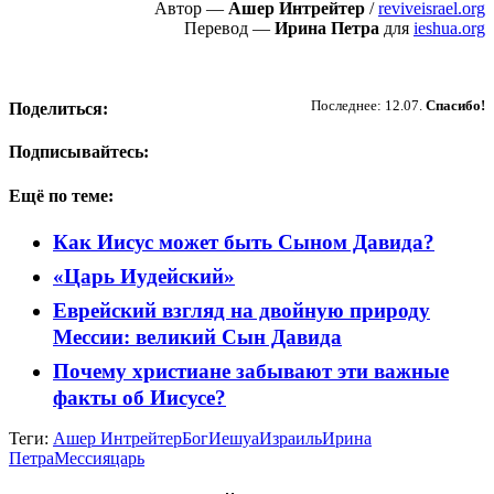
Автор —
Ашер Интрейтер
/
reviveisrael.org
Перевод —
Ирина Петра
для
ieshua.org
Пожертвовать
Последнее: 12.07.
Спасибо!
Поделиться:
Подписывайтесь:
Ещё по теме:
Как Иисус может быть Сыном Давида?
«Царь Иудейский»
Еврейский взгляд на двойную природу
Мессии: великий Сын Давида
Почему христиане забывают эти важные
факты об Иисусе?
Теги:
Ашер Интрейтер
Бог
Иешуа
Израиль
Ирина
Петра
Мессия
царь