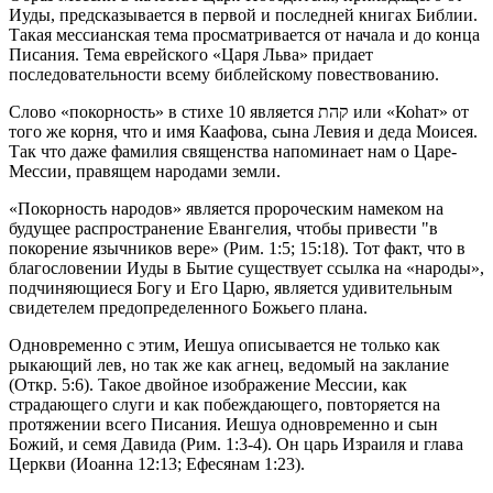
Иуды, предсказывается в первой и последней книгах Библии.
Такая мессианская тема просматривается от начала и до конца
Писания. Тема еврейского «Царя Льва» придает
последовательности всему библейскому повествованию.
Слово «покорность» в стихе 10 является קהת или «Коhат» от
того же корня, что и имя Каафова, сына Левия и деда Моисея.
Так что даже фамилия священства напоминает нам о Царе-
Мессии, правящем народами земли.
«Покорность народов» является пророческим намеком на
будущее распространение Евангелия, чтобы привести "в
покорение язычников вере» (Рим. 1:5; 15:18). Тот факт, что в
благословении Иуды в Бытие существует ссылка на «народы»,
подчиняющиеся Богу и Его Царю, является удивительным
свидетелем предопределенного Божьего плана.
Одновременно с этим, Иешуа описывается не только как
рыкающий лев, но так же как агнец, ведомый на заклание
(Откр. 5:6). Такое двойное изображение Мессии, как
страдающего слуги и как побеждающего, повторяется на
протяжении всего Писания. Иешуа одновременно и сын
Божий, и семя Давида (Рим. 1:3-4). Он царь Израиля и глава
Церкви (Иоанна 12:13; Ефесянам 1:23).