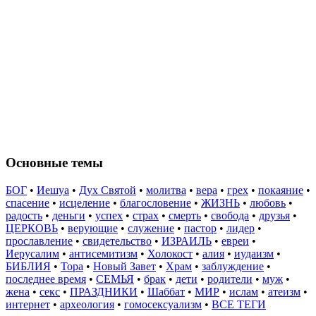
Основные темы
БОГ
•
Иешуа
•
Дух Святой
•
молитва
•
вера
•
грех
•
покаяние
•
спасение
•
исцеление
•
благословение
•
ЖИЗНЬ
•
любовь
•
радость
•
деньги
•
успех
•
страх
•
смерть
•
свобода
•
друзья
•
ЦЕРКОВЬ
•
верующие
•
служение
•
пастор
•
лидер
•
прославление
•
свидетельство
•
ИЗРАИЛЬ
•
евреи
•
Иерусалим
•
антисемитизм
•
Холокост
•
алия
•
иудаизм
•
БИБЛИЯ
•
Тора
•
Новый Завет
•
Храм
•
заблуждение
•
последнее время
•
СЕМЬЯ
•
брак
•
дети
•
родители
•
муж
•
жена
•
секс
•
ПРАЗДНИКИ
•
Шаббат
•
МИР
•
ислам
•
атеизм
•
интернет
•
археология
•
гомосексуализм
•
ВСЕ ТЕГИ