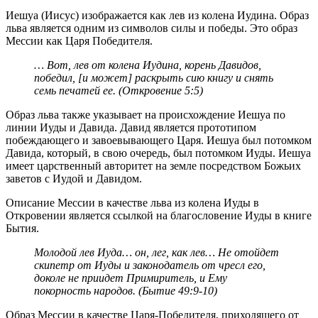
Иешуа (Иисус) изображается как лев из колена Иудина. Образ
льва является одним из символов силы и победы. Это образ
Мессии как Царя Победителя.
… Вот, лев от колена Иудина, корень Давидов,
победил, [и может] раскрыть сию книгу и снять
семь печатей ее. (Откровение 5:5)
Образ льва также указывает на происхождение Иешуа по
линии Иуды и Давида. Давид является прототипом
побеждающего и завоевывающего Царя. Иешуа был потомком
Давида, который, в свою очередь, был потомком Иуды. Иешуа
имеет царственный авторитет на земле посредством Божьих
заветов с Иудой и Давидом.
Описание Мессии в качестве льва из колена Иуды в
Откровении является ссылкой на благословение Иуды в книге
Бытия.
Молодой лев Иуда… он, лег, как лев… Не отойдет
скипетр от Иуды и законодатель от чресл его,
доколе не приидет Примиритель, и Ему
покорность народов. (Бытие 49:9-10)
Образ Мессии в качестве Царя-Победителя, приходящего от