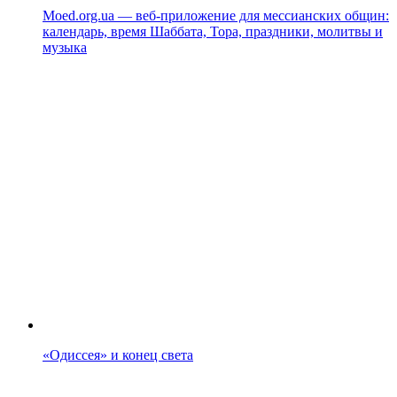
Moed.org.ua — веб-приложение для мессианских общин:
календарь, время Шаббата, Тора, праздники, молитвы и
музыка
«Одиссея» и конец света