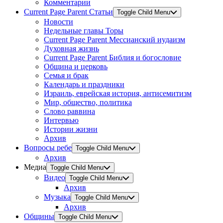
Комментарии
Current Page Parent
Статьи
Toggle Child Menu
Новости
Недельные главы Торы
Current Page Parent
Мессианский иудаизм
Духовная жизнь
Current Page Parent
Библия и богословие
Община и церковь
Семья и брак
Календарь и праздники
Израиль, еврейская история, антисемитизм
Мир, общество, политика
Слово раввина
Интервью
Истории жизни
Архив
Вопросы ребе
Toggle Child Menu
Архив
Медиа
Toggle Child Menu
Видео
Toggle Child Menu
Архив
Музыка
Toggle Child Menu
Архив
Общины
Toggle Child Menu