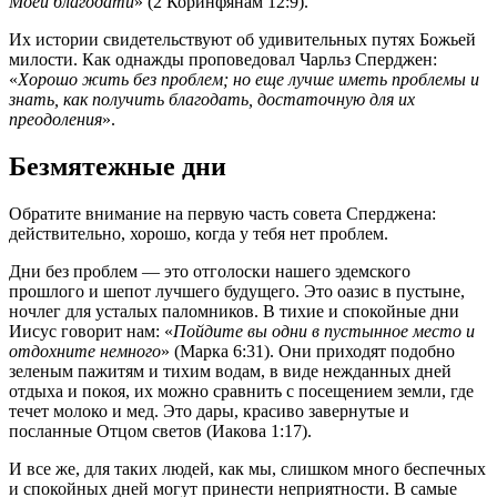
Моей благодати
» (2 Коринфянам 12:9).
Их истории свидетельствуют об удивительных путях Божьей
милости. Как однажды проповедовал Чарльз Сперджен:
«
Хорошо жить без проблем; но еще лучше иметь проблемы и
знать, как получить благодать, достаточную для их
преодоления
».
Безмятежные дни
Обратите внимание на первую часть совета Сперджена:
действительно, хорошо, когда у тебя нет проблем.
Дни без проблем — это отголоски нашего эдемского
прошлого и шепот лучшего будущего. Это оазис в пустыне,
ночлег для усталых паломников. В тихие и спокойные дни
Иисус говорит нам: «
Пойдите вы одни в пустынное место и
отдохните немного
» (Марка 6:31). Они приходят подобно
зеленым пажитям и тихим водам, в виде нежданных дней
отдыха и покоя, их можно сравнить с посещением земли, где
течет молоко и мед. Это дары, красиво завернутые и
посланные Отцом светов (Иакова 1:17).
И все же, для таких людей, как мы, слишком много беспечных
и спокойных дней могут принести неприятности. В самые