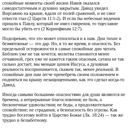
спокойные моменты своей жизни Иаков оказался
самодостаточным и духовно закрытым. Давид увидел
Вирсавию на крыше, вдали от полей сражений, и не смог
отвести глаз (2 Царств 11:1-2). И если бы небесные видения
пришли к Павлу, который не имел смирения, то тщеславие
могло бы убить его (2 Коринфянам 12:7).
Подозреваю, что это может относиться и к нам. Дни тихие и
безмятежные — это дар. Но, в то же время, и опасность. Без
предельной осторожности в самые спокойные дни читать
Библию уже не так хочется, молитва становится менее
отчаянной, грех уже не кажется таким опасным, сатана не так
сильно достает, мы меньше ценим Иисуса, а духовная
реальность воспринимается, скажем так, менее
реальной
. В
спокойные дни нам легче пренебречь своим положением и
подняться на крышу незащищенными, как это сделал когда-то
Давид.
Иногда самыми большими опасностями для души являются не
бремена, а непрерывные благословения; не боль, а
бесконечные удовольствия; не беды, а продолжительное
спокойствие; не страдания, а безопасность без угрозы. Как
трудно богатому войти в Царство Божье (Лк. 18:24) — так же
трудно и беззаботному.