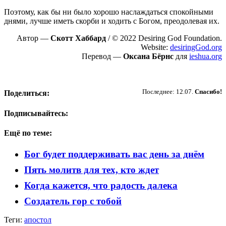
Поэтому, как бы ни было хорошо наслаждаться спокойными
днями, лучше иметь скорби и ходить с Богом, преодолевая их.
Автор —
Скотт Хаббард
/ © 2022 Desiring God Foundation.
Website:
desiringGod.org
Перевод —
Оксана Бёрнс
для
ieshua.org
Пожертвовать
Последнее: 12.07.
Спасибо!
Поделиться:
Подписывайтесь:
Ещё по теме:
Бог будет поддерживать вас день за днём
Пять молитв для тех, кто ждет
Когда кажется, что радость далека
Создатель гор с тобой
Теги:
апостол