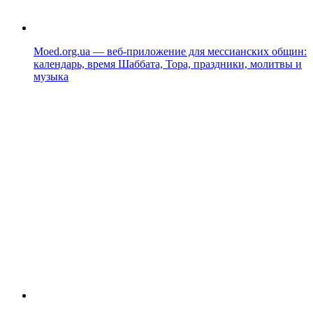
Moed.org.ua — веб-приложение для мессианских общин:
календарь, время Шаббата, Тора, праздники, молитвы и
музыка