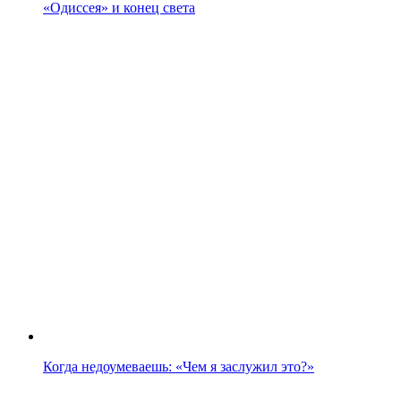
«Одиссея» и конец света
Когда недоумеваешь: «Чем я заслужил это?»