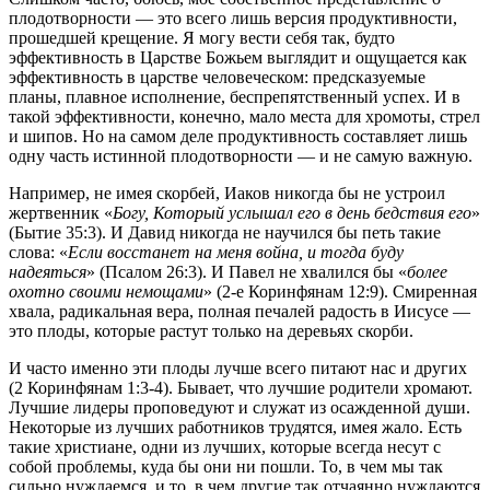
плодотворности — это всего лишь версия продуктивности,
прошедшей крещение. Я могу вести себя так, будто
эффективность в Царстве Божьем выглядит и ощущается как
эффективность в царстве человеческом: предсказуемые
планы, плавное исполнение, беспрепятственный успех. И в
такой эффективности, конечно, мало места для хромоты, стрел
и шипов. Но на самом деле продуктивность составляет лишь
одну часть истинной плодотворности — и не самую важную.
Например, не имея скорбей, Иаков никогда бы не устроил
жертвенник «
Богу, Который услышал его в день бедствия его
»
(Бытие 35:3). И Давид никогда не научился бы петь такие
слова: «
Если восстанет на меня война, и тогда буду
надеяться
» (Псалом 26:3). И Павел не хвалился бы «
более
охотно своими немощами
» (2-е Коринфянам 12:9). Смиренная
хвала, радикальная вера, полная печалей радость в Иисусе —
это плоды, которые растут только на деревьях скорби.
И часто именно эти плоды лучше всего питают нас и других
(2 Коринфянам 1:3-4). Бывает, что лучшие родители хромают.
Лучшие лидеры проповедуют и служат из осажденной души.
Некоторые из лучших работников трудятся, имея жало. Есть
такие христиане, одни из лучших, которые всегда несут с
собой проблемы, куда бы они ни пошли. То, в чем мы так
сильно нуждаемся, и то, в чем другие так отчаянно нуждаются