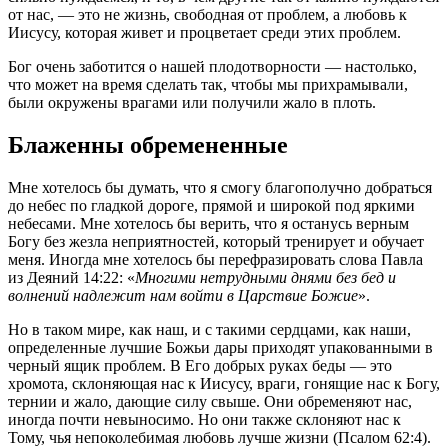
от нас, — это не жизнь, свободная от проблем, а любовь к
Иисусу, которая живет и процветает среди этих проблем.
Бог очень заботится о нашей плодотворности — настолько,
что может на время сделать так, чтобы мы прихрамывали,
были окружены врагами или получили жало в плоть.
Блаженны обремененные
Мне хотелось бы думать, что я смогу благополучно добраться
до небес по гладкой дороге, прямой и широкой под яркими
небесами. Мне хотелось бы верить, что я останусь верным
Богу без жезла неприятностей, который тренирует и обучает
меня. Иногда мне хотелось бы перефразировать слова Павла
из Деяний 14:22: «
Многими нетрудными днями без бед и
волнений надлежит нам войти в Царствие Божие
».
Но в таком мире, как наш, и с такими сердцами, как наши,
определенные лучшие Божьи дары приходят упакованными в
черный ящик проблем. В Его добрых руках беды — это
хромота, склоняющая нас к Иисусу, враги, гонящие нас к Богу,
тернии и жало, дающие силу свыше. Они обременяют нас,
иногда почти невыносимо. Но они также склоняют нас к
Тому, чья непоколебимая любовь лучше жизни (Псалом 62:4).