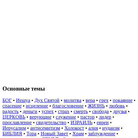
Основные темы
БОГ
•
Иешуа
•
Дух Святой
•
молитва
•
вера
•
грех
•
покаяние
•
спасение
•
исцеление
•
благословение
•
ЖИЗНЬ
•
любовь
•
радость
•
деньги
•
успех
•
страх
•
смерть
•
свобода
•
друзья
•
ЦЕРКОВЬ
•
верующие
•
служение
•
пастор
•
лидер
•
прославление
•
свидетельство
•
ИЗРАИЛЬ
•
евреи
•
Иерусалим
•
антисемитизм
•
Холокост
•
алия
•
иудаизм
•
БИБЛИЯ
•
Тора
•
Новый Завет
•
Храм
•
заблуждение
•