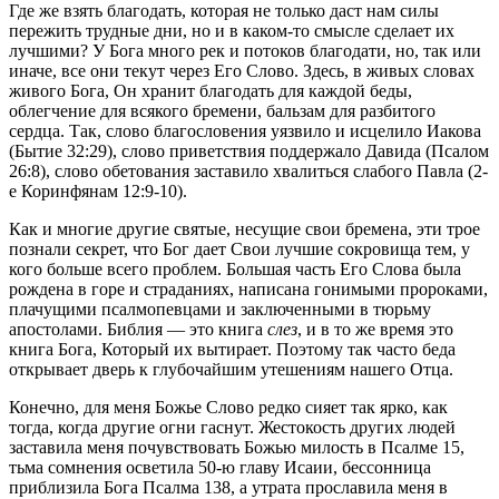
Где же взять благодать, которая не только даст нам силы
пережить трудные дни, но и в каком-то смысле сделает их
лучшими? У Бога много рек и потоков благодати, но, так или
иначе, все они текут через Его Слово. Здесь, в живых словах
живого Бога, Он хранит благодать для каждой беды,
облегчение для всякого бремени, бальзам для разбитого
сердца. Так, слово благословения уязвило и исцелило Иакова
(Бытие 32:29), слово приветствия поддержало Давида (Псалом
26:8), слово обетования заставило хвалиться слабого Павла (2-
е Коринфянам 12:9-10).
Как и многие другие святые, несущие свои бремена, эти трое
познали секрет, что Бог дает Свои лучшие сокровища тем, у
кого больше всего проблем. Большая часть Его Слова была
рождена в горе и страданиях, написана гонимыми пророками,
плачущими псалмопевцами и заключенными в тюрьму
апостолами. Библия — это книга
слез
, и в то же время это
книга Бога, Который их вытирает. Поэтому так часто беда
открывает дверь к глубочайшим утешениям нашего Отца.
Конечно, для меня Божье Слово редко сияет так ярко, как
тогда, когда другие огни гаснут. Жестокость других людей
заставила меня почувствовать Божью милость в Псалме 15,
тьма сомнения осветила 50-ю главу Исаии, бессонница
приблизила Бога Псалма 138, а утрата прославила меня в