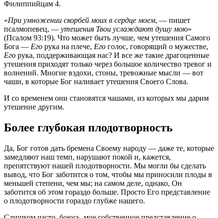
Филиппийцам 4.
«
При умножении скорбей моих в сердце моем
, — пишет
псалмопевец, —
утешения Твои услаждают душу мою
»
(Псалом 93:19). Что может быть лучше, чем утешения Самого
Бога —
Его
рука на плече,
Его
голос, говорящий о мужестве,
Его
рука, поддерживающая нас? И все же такие драгоценные
утешения приходят только через большое количество тревог и
волнений. Многие вздохи, стоны, тревожные мысли — вот
чаши, в которые Бог наливает утешения Своего Слова.
И со временем они становятся чашами, из которых мы дарим
утешение другим.
Более глубокая плодотворность
Да, Бог готов дать бремена Своему народу — даже те, которые
замедляют наш темп, нарушают покой и, кажется,
препятствуют нашей плодотворности. Мы могли бы сделать
вывод, что Бог заботится о том, чтобы мы приносили плоды в
меньшей степени, чем мы; на самом деле, однако, Он
заботится об этом гораздо больше. Просто Его представление
о плодотворности гораздо глубже нашего.
Слишком часто, боюсь, мое собственное представление о