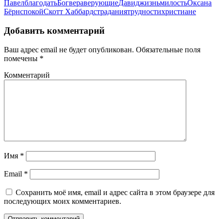
Павел
благодать
Бог
вера
верующие
Давид
жизнь
милость
Оксана
Бёрнс
покой
Скотт Хаббард
страдания
трудности
христиане
Добавить комментарий
Ваш адрес email не будет опубликован.
Обязательные поля
помечены
*
Комментарий
Имя
*
Email
*
Сохранить моё имя, email и адрес сайта в этом браузере для
последующих моих комментариев.