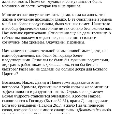
жала во плоти. Позже он, мучаясь и согнувшись от боли,
молился о милости, которая так и не пришла.
Многие из нас могут вспомнить время, когда казалось, что
жизнь и служение проходили гладко. В те счастливые времена
мы были более продуктивны, было меньше помех. Наше тело
и вообще физическое состояние не так сильно беспокоило нас.
Нас меньше критиковали. Отношения еще не дали трещину. А
сейчас мы движемся медленнее, наши спины сильнее
согнулись. Мы хромаем. Окружены. Изранены.
Нам кажется привлекательной и заманчивой мысль, что, не
имея обременения, мы были бы гораздо более
плодотворными. Разве мы не были бы лучшими родителями,
лидерами, работниками,
христианами
, если бы бегали
быстрее? Разве мы не сделали бы больше добра для Божьего
Царства?
Возможно, Иаков, Давид и Павел тоже задавались этим
вопросом. Хромота, брошенные в тебя копья и жало мешают
эффективности и разрушают планы. Однако, со временем
Божья мудрость становится очевидной. Хромота Иакова
склонила его к Господу (Бытие 32:31), враги Давида сделали
Бога его твердыней (Псалом 26:1), а жало Павла принесло
слово, которое было намного слаще силы: «
Довольно для тебя