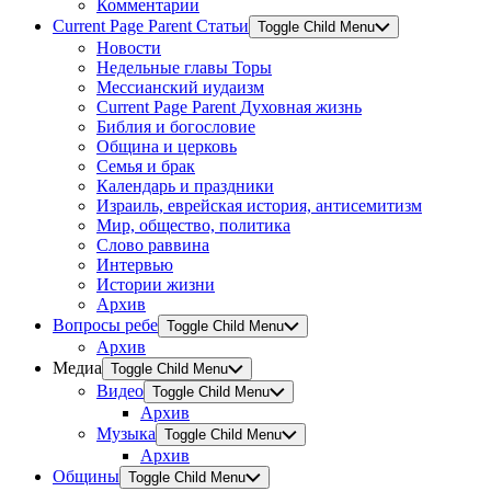
Комментарии
Current Page Parent
Статьи
Toggle Child Menu
Новости
Недельные главы Торы
Мессианский иудаизм
Current Page Parent
Духовная жизнь
Библия и богословие
Община и церковь
Семья и брак
Календарь и праздники
Израиль, еврейская история, антисемитизм
Мир, общество, политика
Слово раввина
Интервью
Истории жизни
Архив
Вопросы ребе
Toggle Child Menu
Архив
Медиа
Toggle Child Menu
Видео
Toggle Child Menu
Архив
Музыка
Toggle Child Menu
Архив
Общины
Toggle Child Menu