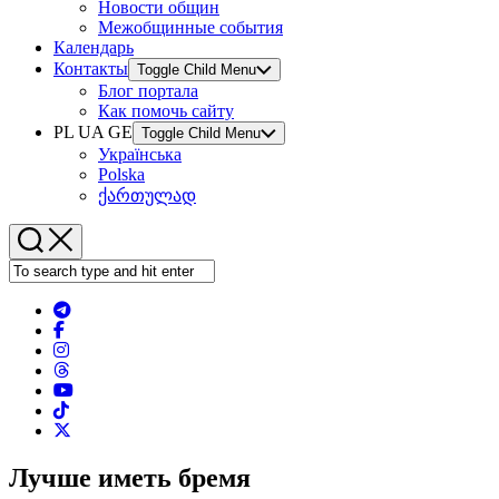
Новости общин
Межобщинные события
Календарь
Контакты
Toggle Child Menu
Блог портала
Как помочь сайту
PL UA GE
Toggle Child Menu
Українська
Polska
ქართულად
Лучше иметь бремя